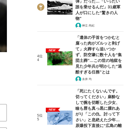
弾」だった…「いったい
誰を乗せるんだ」31歳軍
人が口にした“驚きの人
物”
神立 尚紀
3/4
「遺体の手首をつかむと
腐った肉がズルッと剥げ
て」火葬すら追いつか
NEW
ず、防空壕に数十人を“集
4位
4
団土葬”…この世の地獄を
見た少年兵が明かした“過
酷すぎる任務”とは
永井 均
「死にたくないんです。
切ってください」麻酔な
しで腕を切断した少女、
瞼も唇も真っ黒に腫れあ
NEW
がり「この仇、討って下
5位
5
さい」と息絶えた少年…
原爆投下直後に“広島の離