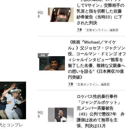
してVサイン」交際相手の
乳首と指を切断した佐藤
8位
8
紗希被告（当時23）に下
された判決
「文春オンライン」編集部
《映画『Michael／マイケ
ル』》父ジョセフ・ジャクソン
役、コールマン・ドミンゴ オフ
PR
ィシャルインタビュー“観客を
魅了した名優、複雑な父親像へ
の想いを語る”《日本興収70億
円突破》
「文春オンライン」編集部
ロケバス性的暴行事件
「ジャングルポケット」
元メンバー斉藤被告
9位
（43）公判で懲役7年 弁
9
護側は改めて無罪を主
代とコンプレ
張、判決は11月