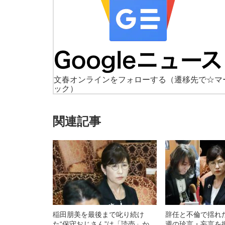
文春オンラインをフォローする
（遷移先で☆マ
ック）
関連記事
稲田朋美を最後まで叱り続け
辞任と不倫で揺れ
た“保守おじさん”は「読売」か
週の珍言・妄言を