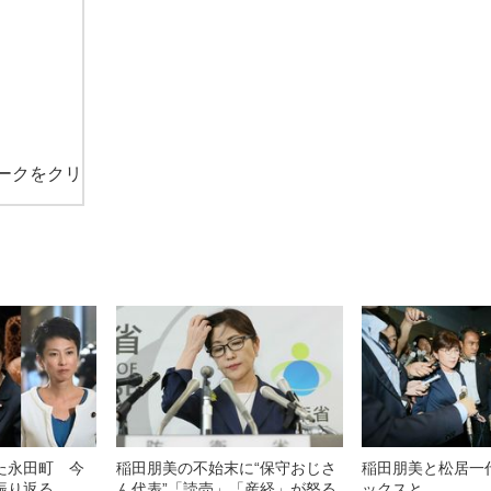
ークをクリ
た永田町 今
稲田朋美の不始末に“保守おじさ
稲田朋美と松居一
振り返る
ん代表”「読売」「産経」が怒る
ックスと