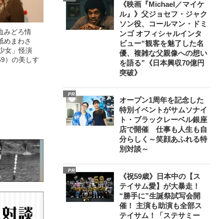
《映画『Michael／マイケ
ル』》父ジョセフ・ジャク
ソン役、コールマン・ドミ
血みどろ情
ンゴ オフィシャルインタ
舐めまわさ
ビュー“観客を魅了した名
美少女」怪演
優、複雑な父親像への想い
69）の美しす
を語る”《日本興収70億円
突破》
PR
オープン1周年を記念した
特別イベントがサムソナイ
ト・ブラックレーベル銀座
店で開催 仕事も人生も自
分らしく～笑顔あふれる特
別対談～
PR
《祝59歳》日本中の【ス
テイサム愛】が大暴走！
“勝手に”生誕祭試写会開
催！ 主演も助演も全部ス
テイサム！「ステサミー