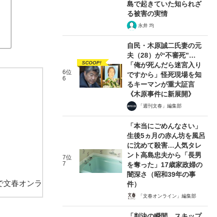
島で起きていた知られざ
る被害の実情
永井 均
自民・木原誠二氏妻の元
夫（28）が“不審死”…
SCOOP!
「俺が死んだら迷宮入り
6位
ですから」怪死現場を知
6
るキーマンが重大証言
《木原事件に新展開》
「週刊文春」編集部
「本当にごめんなさい」
生後5ヵ月の赤ん坊を風呂
に沈めて殺害…人気タレ
ント高島忠夫から「長男
7位
7
を奪った」17歳家政婦の
闇深さ（昭和39年の事
で文春オンラ
件）
「文春オンライン」編集部
「判決の瞬間、スキップ