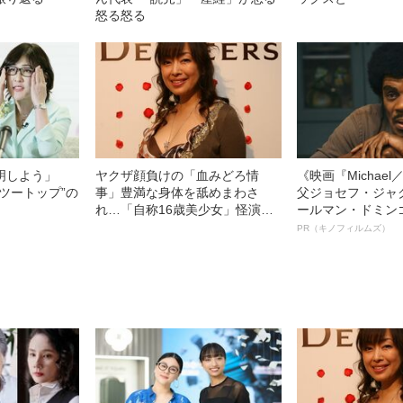
怒る怒る
説明しよう」
ヤクザ顔負けの「血みどろ情
《映画『Michae
ツートップ”の
事」豊満な身体を舐めまわさ
父ジョセフ・ジャ
れ…「自称16歳美少女」怪演
ールマン・ドミン
中、かたせ梨乃（69）の美しす
ルインタビュー“
PR（キノフィルムズ）
ぎる“熟れ方”
名優、複雑な父親
語る”《日本興収7