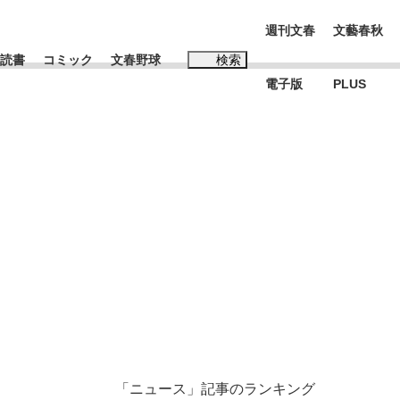
週刊文春
文藝春秋
読書
コミック
文春野球
検索
電子版
PLUS
インタビュー
読書
#松田聖子
む将棋
BC日本代表“敗戦”の真実 選手が明かす...
「ニュース」記事のランキング