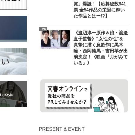
賞」爆誕！【応募総数941
票 全54作品の栄冠に輝い
た作品とはー!?】
PR
《渡辺淳一原作＆娘・渡邉
直子監督》“女性の性”を
真摯に描く意欲作に黒木
瞳・西岡德馬・吉田羊が出
演決定！《映画『月がみて
いる』》
PRESENT & EVENT