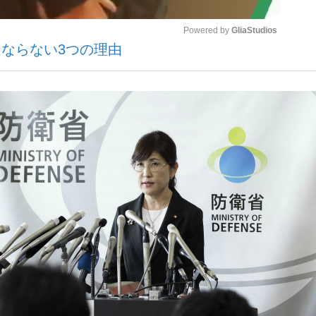
Powered by 
GliaStudios
ならない3つの理由
いまさら聞け
Mute
手が証言した“NPB聞...
「クマが悪者扱いされているの
もっと見る
カー日本代表・森保一監督...