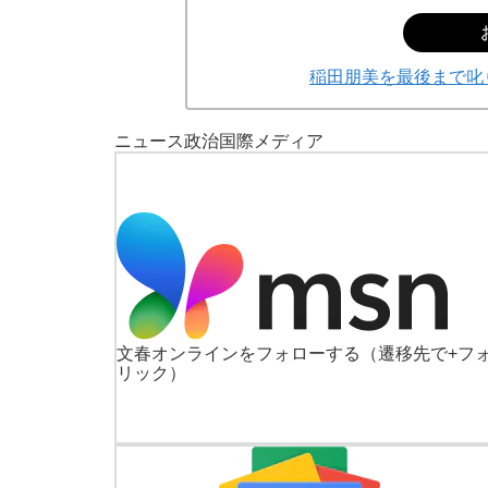
稲田朋美を最後まで叱
ニュース
政治
国際
メディア
文春オンラインをフォローする
（遷移先で+フ
リック）