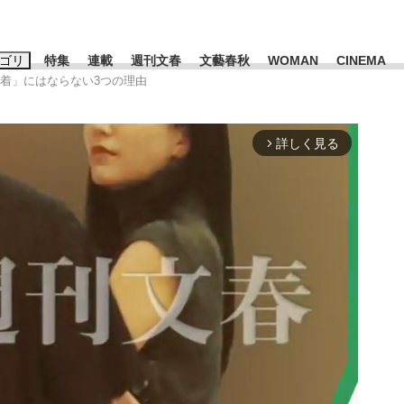
ゴリ
特集
連載
週刊文春
文藝春秋
WOMAN
CINEMA
落着」にはならない3つの理由
キーワード入力
ス
エンタメ
ライフ
ビジネス
詳しく見る
arrow_forward_ios
ーワードタグ一覧
山凌輝
#高市早苗
#後藤真希
#森岡毅
#城彰二
#内田有紀
観る将棋、読
#亀和田武
て明かした日本代表監督に...
「最悪の空気のまま解散」W