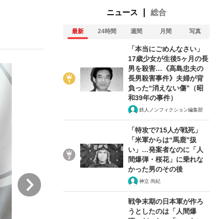
ニュース
総合
最新
24時間
週間
月間
写真
ない資産運用のすべて
「本当にごめんなさい」
17歳少女が生後5ヶ月の長
男を殺害…《高島忠夫の
長男殺害事件》夫婦が背
が悲しい」『北の国から』倉本聰氏（91...
負った“消えない傷”（昭
和39年の事件）
鉄人ノンフィクション編集部
「特攻で715人が戦死」
「米軍からは“馬鹿”扱
い」…発案者なのに「人
間爆弾・桜花」に乗れな
かった男のその後
次
神立 尚紀
戦争末期の日本軍が作ろ
うとしたのは「人間爆