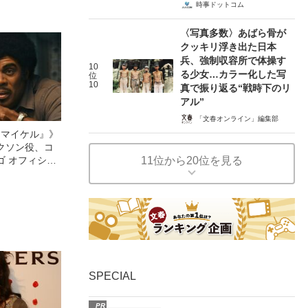
時事ドットコム
〈写真多数〉あばら骨が
クッキリ浮き出た日本
兵、強制収容所で体操す
10
る少女…カラー化した写
位
10
真で振り返る“戦時下のリ
アル”
「文春オンライン」編集部
l／マイケル』》
クソン役、コ
11位から20位を見る
ゴ オフィシャ
観客を魅了した
像への想いを
0億円突破》
SPECIAL
PR