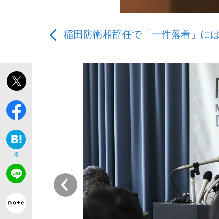
稲田防衛相辞任で「一件落着」には
「敗因分析は一切聞かれなかった」侍ジャパン選
キングの誕生を、目撃せよ。
4
the Style
前
「目標達成できなかったからと言って…」サッ