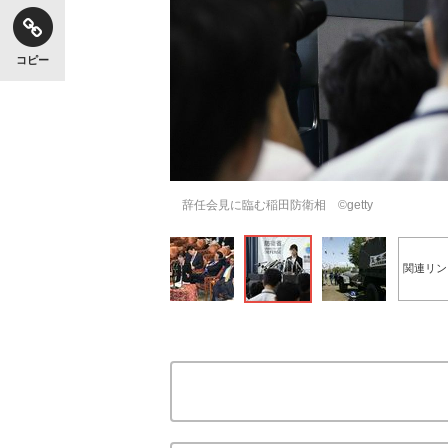
コピー
辞任会見に臨む稲田防衛相 ©getty
関連リン