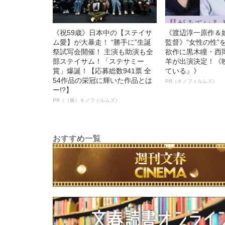
《祝59歳》日本中の【ステイサ
《渡辺淳一原作＆
ム愛】が大暴走！ “勝手に”生誕
監督》“女性の性”
祭試写会開催！ 主演も助演も全
欲作に黒木瞳・西
部ステイサム！「ステサミー
羊が出演決定！《
賞」爆誕！【応募総数941票 全
ている』》
54作品の栄冠に輝いた作品とは
PR（キノフィルムズ）
ー!?】
PR（（株）キノフィルムズ）
おすすめ一覧