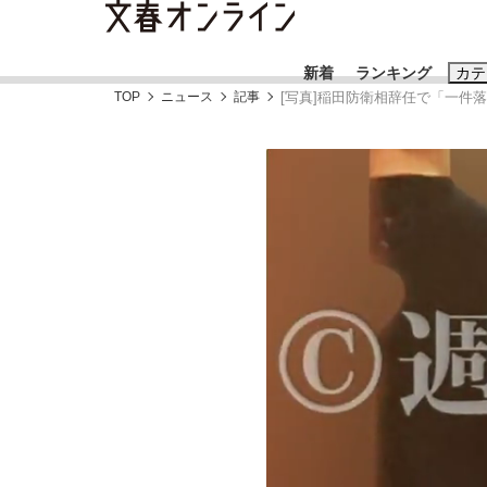
新着
ランキング
カテ
TOP
ニュース
記事
[写真]稲田防衛相辞任で「一件
スクープ
ニュー
おすすめのキ
#藤田晋
#三
#玉木雄一郎
「90%は失敗する。でも…」本田圭佑が初め
終戦から81年