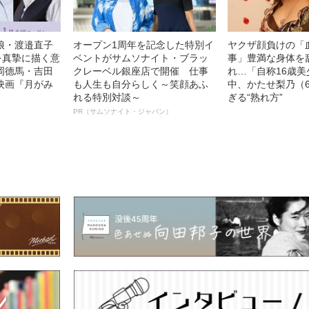
娘・渡邉直子
オープン1周年を記念した特別イ
ヤクザ顔負けの「
を真摯に描く意
ベントがサムソナイト・ブラッ
事」豊満な身体を
岡德馬・吉田
クレーベル銀座店で開催 仕事
れ…「自称16歳
映画『月がみ
も人生も自分らしく～笑顔あふ
中、かたせ梨乃（
れる特別対談～
ぎる“熟れ方”
PR（サムソナイト・ジャパン）