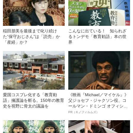
稲田朋美を最後まで叱り続け
こんなに出ている！ 知られざ
た“保守おじさん”は「読売」か
るトンデモ「教育勅語」本の世
「産経」か？
界
愛国コスプレ化する「教育勅
《映画『Michael／マイケル』》
語」擁護論を斬る。150年の教育
父ジョセフ・ジャクソン役、コ
史を視野に骨太の議論を
ールマン・ドミンゴ オフィシャ
ルインタビュー“観客を魅了した
PR（キノフィルムズ）
名優、複雑な父親像への想いを
語る”《日本興収70億円突破》