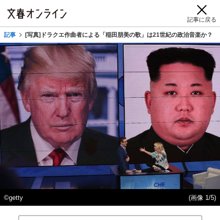
記事に戻る
記事
[写真]ドラクエ作曲者による「稲田朋美の歌」は21世紀の政治音楽か？
©getty
(画像 1/5)