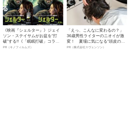
《映画『シェルター』》ジェイ
「えっ、こんなに変わるの？」
ソン・ステイサムがお盆を“打
36歳男性ライターのニオイが激
破”する!!《「眠眠打破」コラ
変！ 夏場に気になる“頭皮のニ
ボ》
オイ”や“ベタつき”を解消す
PR（キノフィルムズ）
PR（株式会社スヴェンソン）
る、“ウィッグのスペシャリス
ト”が生み出した徹底ケアとは