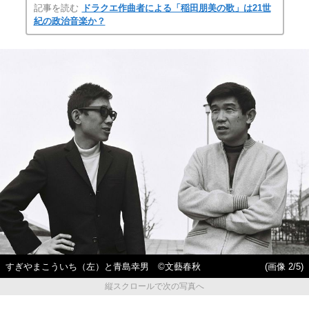
記事を読む
ドラクエ作曲者による「稲田朋美の歌」は21世
紀の政治音楽か？
すぎやまこういち（左）と青島幸男 ©文藝春秋
(画像 2/5)
縦スクロールで次の写真へ