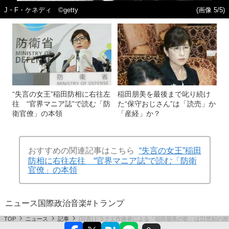
J・F・ケネディ ©getty
(画像 5/5)
“失言の女王”稲田防相に右往左
稲田朋美を最後まで叱り続け
往 “官界マニア誌”で読む「防
た“保守おじさん”は「読売」か
衛官僚」の本領
「産経」か？
おすすめの関連記事はこちら
“失言の女王”稲田
防相に右往左往 “官界マニア誌”で読む「防衛
官僚」の本領
ニュース
国際
政治
音楽
#トランプ
TOP
ニュース
記事
[写真]ドラクエ作曲者による「稲田朋美の歌」は21世紀の