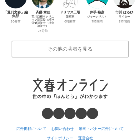
「週刊文春」編
斉藤 章佳
ドリヤス工場
井手 裕彦
市川 はるひ
集部
西川口榎本クリニ
漫画家
ジャーナリスト
ライター
ック副院長（精神
26分前
6時間前
7時間前
7時間前
保健福祉士・社会
福祉士）
26分前
その他の著者を見る
広告掲載について
お問い合わせ
動画・バナー広告について
サイトポリシー
運営会社