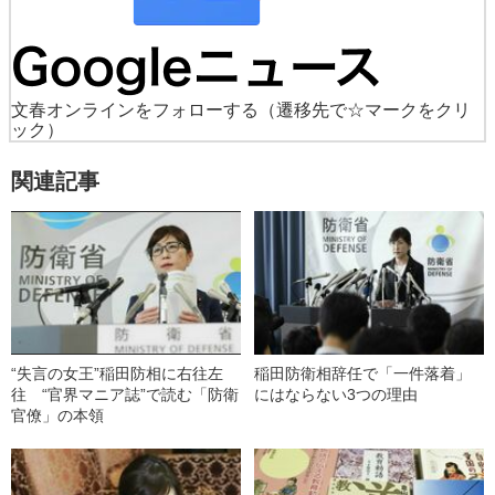
文春オンラインをフォローする
（遷移先で☆マークをクリ
ック）
関連記事
“失言の女王”稲田防相に右往左
稲田防衛相辞任で「一件落着」
往 “官界マニア誌”で読む「防衛
にはならない3つの理由
官僚」の本領