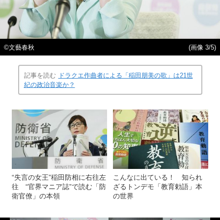
©文藝春秋
(画像 3/5)
記事を読む
ドラクエ作曲者による「稲田朋美の歌」は21世
紀の政治音楽か？
“失言の女王”稲田防相に右往左
こんなに出ている！ 知られ
往 “官界マニア誌”で読む「防
ざるトンデモ「教育勅語」本
衛官僚」の本領
の世界