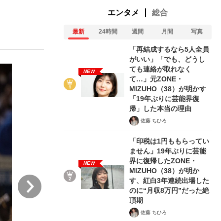
エンタメ
総合
最新
24時間
週間
月間
写真
む将棋
「再結成するなら5人全員
がいい」「でも、どうし
ても連絡が取れなく
NEW
て…」元ZONE・
った」侍ジャパン選手が証言した“NPB聞...
MIZUHO（38）が明かす
「19年ぶりに芸能界復
帰」した本当の理由
佐藤 ちひろ
「印税は1円ももらってい
ません」19年ぶりに芸能
界に復帰したZONE・
NEW
MIZUHO（38）が明か
次
す、紅白3年連続出場した
のに“月収8万円”だった絶
頂期
佐藤 ちひろ