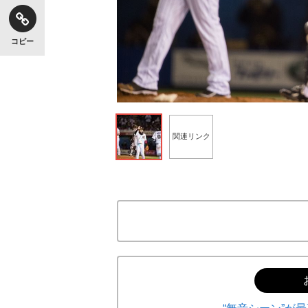
コピー
関連リンク
2016年開幕戦の鈴木大地 ©文藝春秋