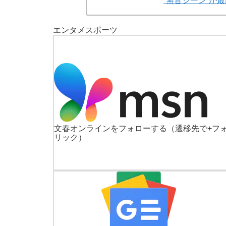
“無音シーン”が
エンタメ
スポーツ
文春オンラインをフォローする
（遷移先で+フ
リック）