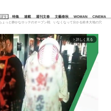
ゴリ
特集
連載
週刊文春
文藝春秋
WOMAN
CINEMA
]ちょっと静かなロッテのオープン戦 いなくなって分かる鈴木大地の穴
キーワード入力
ス
エンタメ
ライフ
ビジネス
詳しく見る
arrow_forward_ios
ーワードタグ一覧
山凌輝
#高市早苗
#後藤真希
#森岡毅
#城彰二
#内田有紀
#亀和田武
み会、JIN→伊豆の...
「90%は失敗する。でも…」
日本生まれの