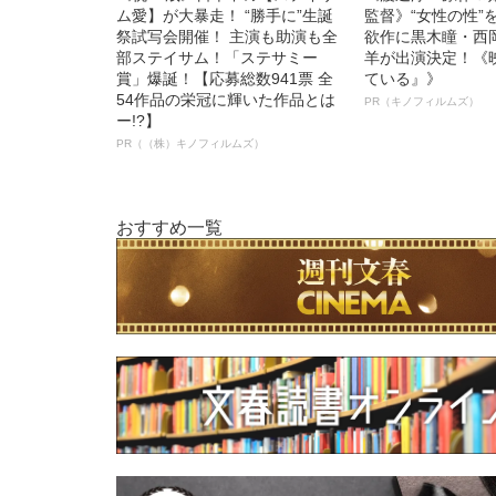
ム愛】が大暴走！ “勝手に”生誕
監督》“女性の性”
祭試写会開催！ 主演も助演も全
欲作に黒木瞳・西
部ステイサム！「ステサミー
羊が出演決定！《
賞」爆誕！【応募総数941票 全
ている』》
54作品の栄冠に輝いた作品とは
PR（キノフィルムズ）
ー!?】
PR（（株）キノフィルムズ）
おすすめ一覧