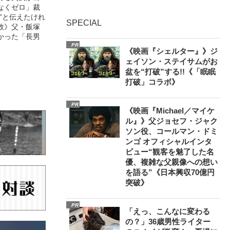
なくゼロ」裁
”と伝えたけれ
SPECIAL
故》父・飯塚
かった「長男
PR
《映画『シェルター』》ジ
ェイソン・ステイサムがお
盆を“打破”する!!《「眠眠
打破」コラボ》
PR
《映画『Michael／マイケ
ル』》父ジョセフ・ジャク
ソン役、コールマン・ドミ
ンゴ オフィシャルインタ
ビュー“観客を魅了した名
優、複雑な父親像への想い
を語る”《日本興収70億円
突破》
PR
「えっ、こんなに変わる
の？」36歳男性ライター