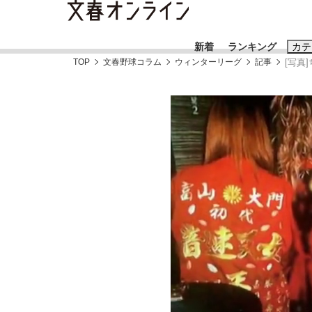
新着
ランキング
カテ
TOP
文春野球コラム
ウィンターリーグ
記事
[写真
スクープ
ニュー
おすすめのキ
#藤田晋
#三
#玉木雄一郎
《BTS厳戒トーキョー滞在記》RM→渋谷で飲
終戦から81年