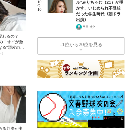
10
ル”みりちゃむ（21）が明
位
かす、いじめられ不登校
10
だった学生時代《朝ドラ
出演》
平田 裕介
変わるの？」
ーのニオイが激
11位から20位を見る
なる“頭皮のニ
”を解消す
ン）
スペシャリス
徹底ケアとは
める判決が出