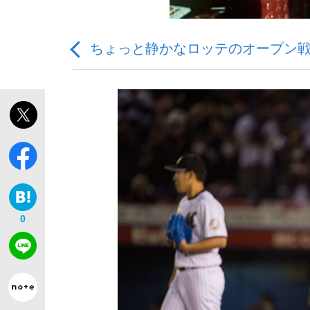
ちょっと静かなロッテのオープン
「最悪の空気のまま解散」WBC日本代表“敗戦
私のあのとき、私のいま
0
「クマが悪者扱いされているのが悲しい」『北
キングの誕生を、目撃せよ。