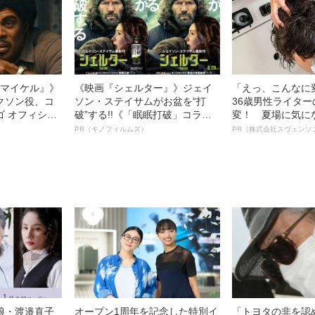
l／マイケル』》
《映画『シェルター』》ジェイ
「えっ、こんなに
クソン役、コ
ソン・ステイサムがお盆を“打
36歳男性ライタ
ゴ オフィシャ
破”する!!《「眠眠打破」コラ
変！ 夏場に気に
観客を魅了した
ボ》
オイ”や“ベタつき
PR（キノフィルムズ）
PR（株式会社スヴェンソ
像への想いを
る、“ウィッグの
0億円突破》
ト”が生み出した
娘・渡邉直子
オープン1周年を記念した特別イ
「トヨタの非を認