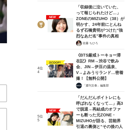
「収録後に泣いていた、
って報じられたけど…」
NEW
ZONEのMIZUHO（38）が
明かす、24年前にとんね
るず石橋貴明がつけた“強
烈なあだ名”事件の真相
佐藤 ちひろ
ちょっと静かなロッテのオープン戦 いな
《BTS厳戒トーキョー滞
文春野球コラム2020 開幕延期を考える
20
在記》RM→渋谷で飲み
SCOOP!
会、JIN→伊豆の温泉、
4位
4
V→よみうりランド…密着
関連記事
撮！【無料公開】
「週刊文春」編集部
“無音シーン”が最高 無観客試合のミュージシャン的楽
の“未知の大砲”井上広大が手にした収穫
「もう撃沈してま
「だんだんボイトレにも
ムDJツバサの嘆き
呼ばれなくなって…」高3
で脱退→再結成のオファ
NEW
ーも断った元ZONE・
5位
5
MIZUHOが語る、芸能界
引退の裏側と“その後の人