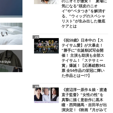
のニオイが激変！ 夏場に
気になる“頭皮のニオ
イ”や“ベタつき”を解消す
る、“ウィッグのスペシャ
リスト”が生み出した徹底
ケアとは
PR
《祝59歳》日本中の【ス
テイサム愛】が大暴走！
“勝手に”生誕祭試写会開
催！ 主演も助演も全部ス
テイサム！「ステサミー
賞」爆誕！【応募総数941
票 全54作品の栄冠に輝い
た作品とはー!?】
PR
《渡辺淳一原作＆娘・渡邉
直子監督》“女性の性”を
真摯に描く意欲作に黒木
瞳・西岡德馬・吉田羊が出
演決定！《映画『月がみて