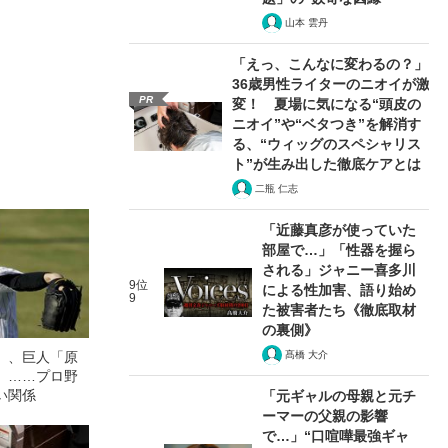
山本 雲丹
「えっ、こんなに変わるの？」
36歳男性ライターのニオイが激
PR
変！ 夏場に気になる“頭皮の
ニオイ”や“ベタつき”を解消す
る、“ウィッグのスペシャリス
ト”が生み出した徹底ケアとは
二瓶 仁志
「近藤真彦が使っていた
部屋で…」「性器を握ら
される」ジャニー喜多川
9位
による性加害、語り始め
9
た被害者たち《徹底取材
の裏側》
」、巨人「原
髙橋 大介
」……プロ野
い関係
「元ギャルの母親と元チ
ーマーの父親の影響
で…」“口喧嘩最強ギャ