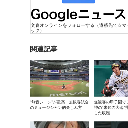
文春オンラインをフォローする
（遷移先で☆マ
ック）
関連記事
“無音シーン”が最高 無観客試合
無観客の甲子園で
のミュージシャン的楽しみ方
神の“未知の大砲”
した収穫