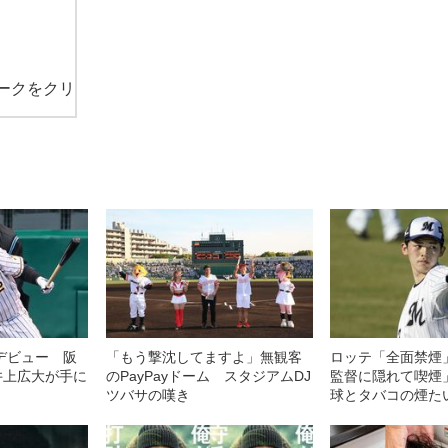
ークをクリ
デビュー 阪
「もう撃沈してますよ」無観客
ロッテ「全面禁煙
井上広大が手に
のPayPayドーム スタジアムDJ
監督に隠れて喫煙
ツバサの嘆き
球とタバコの煙た