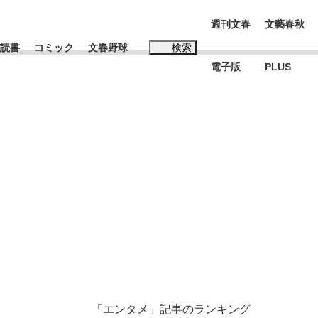
週刊文春
文藝春秋
読書
コミック
文春野球
検索
電子版
PLUS
インタビュー
読書
#松田聖子
本田圭佑が初めて明かした日本代表監督に...
K-POPアイドルたち
「エンタメ」記事のランキング