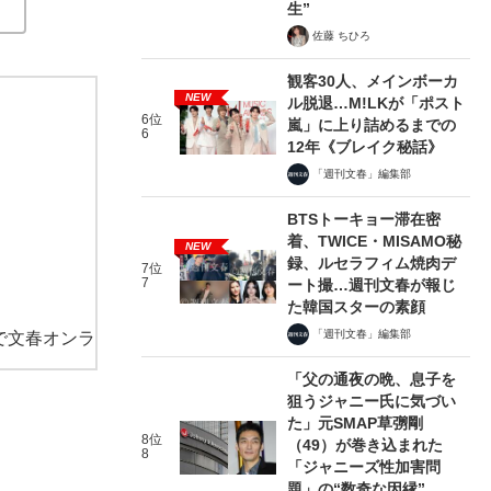
生”
佐藤 ちひろ
観客30人、メインボーカ
NEW
ル脱退…M!LKが「ポスト
6位
嵐」に上り詰めるまでの
6
12年《ブレイク秘話》
「週刊文春」編集部
BTSトーキョー滞在密
着、TWICE・MISAMO秘
NEW
録、ルセラフィム焼肉デ
7位
7
ート撮…週刊文春が報じ
た韓国スターの素顔
「週刊文春」編集部
で文春オンラ
「父の通夜の晩、息子を
狙うジャニー氏に気づい
た」元SMAP草彅剛
8位
（49）が巻き込まれた
8
「ジャニーズ性加害問
題」の“数奇な因縁”