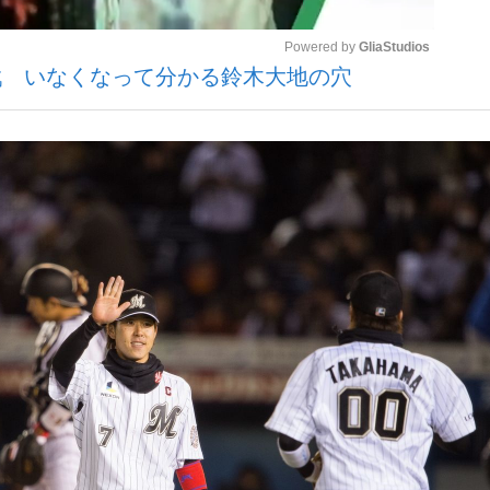
Powered by 
GliaStudios
戦 いなくなって分かる鈴木大地の穴
観る将棋、読
Mute
”の真実 選手が明かす...
「敗因分析は一切聞かれなか
の国から』倉本聰氏（91...