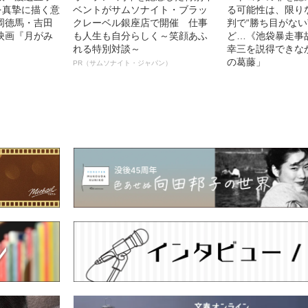
を真摯に描く意
ベントがサムソナイト・ブラッ
る可能性は、限り
岡德馬・吉田
クレーベル銀座店で開催 仕事
判で“勝ち目がない
映画『月がみ
も人生も自分らしく～笑顔あふ
ど…《池袋暴走事
れる特別対談～
幸三を説得できな
の葛藤」
PR（サムソナイト・ジャパン）