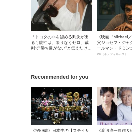
「トヨタの非を認める判決が出
《映画『Michae
る可能性は、限りなくゼロ」裁
父ジョセフ・ジャ
判で“勝ち目がない”と伝えたけれ
ールマン・ドミン
ど…《池袋暴走事故》父・飯塚
ルインタビュー“
PR（キノフィルムズ）
幸三を説得できなかった「長男
名優、複雑な父親
の葛藤」
語る”《日本興収7
Recommended for you
《祝59歳》日本中の【ステイサ
《渡辺淳一原作＆