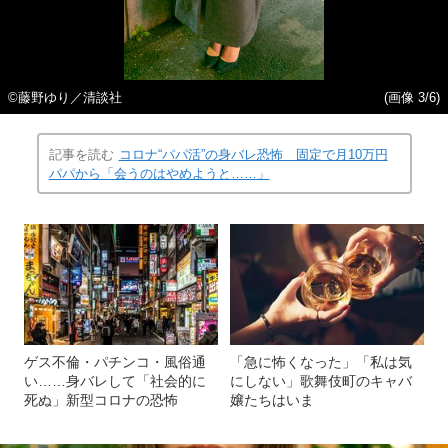
©︎藤野ゆり／清談社
(画像 3/6)
記事を読む
コロナ“パパ活”の身バレ恐怖 固定で月10万円
パパから「会うのはやめようと……」
ゲス不倫・パチンコ・風俗通
「急に怖くなった」「私は気
い……身バレして「社会的に
にしない」歌舞伎町のキャバ
死ぬ」新型コロナの恐怖
嬢たちはいま