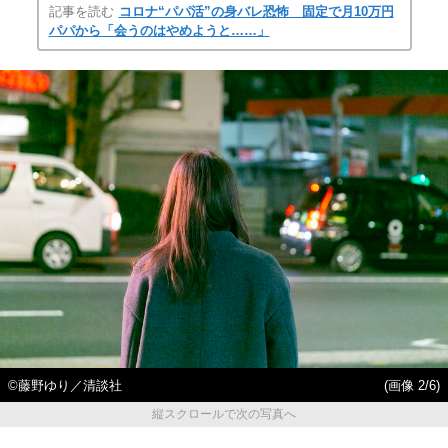
記事を読む
コロナ“パパ活”の身バレ恐怖 固定で月10万円
パパから「会うのはやめようと……」
©︎藤野ゆり／清談社
(画像 2/6)
縦スクロールで次の写真へ