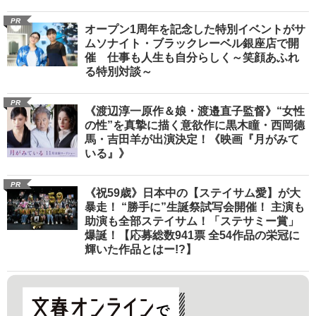
PR
オープン1周年を記念した特別イベントがサ
ムソナイト・ブラックレーベル銀座店で開
催 仕事も人生も自分らしく～笑顔あふれ
る特別対談～
PR
《渡辺淳一原作＆娘・渡邉直子監督》“女性
の性”を真摯に描く意欲作に黒木瞳・西岡德
馬・吉田羊が出演決定！《映画『月がみて
いる』》
PR
《祝59歳》日本中の【ステイサム愛】が大
暴走！ “勝手に”生誕祭試写会開催！ 主演も
助演も全部ステイサム！「ステサミー賞」
爆誕！【応募総数941票 全54作品の栄冠に
輝いた作品とはー!?】