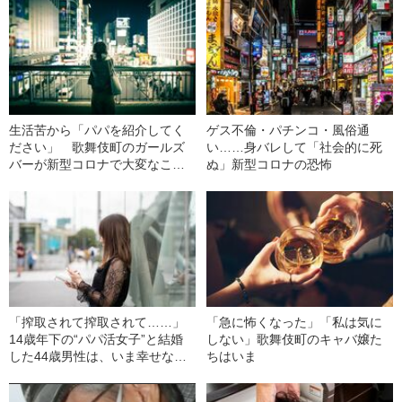
生活苦から「パパを紹介してく
ゲス不倫・パチンコ・風俗通
ださい」 歌舞伎町のガールズ
い……身バレして「社会的に死
バーが新型コロナで大変なこと
ぬ」新型コロナの恐怖
になっている
「搾取されて搾取されて……」
「急に怖くなった」「私は気に
14歳年下の“パパ活女子”と結婚
しない」歌舞伎町のキャバ嬢た
した44歳男性は、いま幸せなの
ちはいま
か？