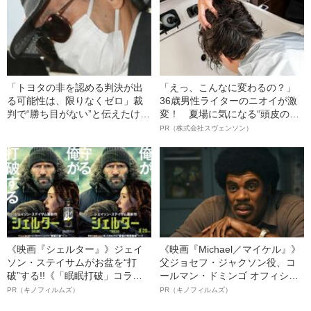
「トヨタの非を認める判決が出
「えっ、こんなに変わるの？」
る可能性は、限りなくゼロ」裁
36歳男性ライターのニオイが激
判で“勝ち目がない”と伝えたけれ
変！ 夏場に気になる“頭皮のニ
ど…《池袋暴走事故》父・飯塚
オイ”や“ベタつき”を解消す
PR（株式会社スヴェンソン）
幸三を説得できなかった「長男
る、“ウィッグのスペシャリス
の葛藤」
ト”が生み出した徹底ケアとは
《映画『シェルター』》ジェイ
《映画『Michael／マイケル』》
ソン・ステイサムがお盆を“打
父ジョセフ・ジャクソン役、コ
破”する!!《「眠眠打破」コラ
ールマン・ドミンゴ オフィシャ
ボ》
ルインタビュー“観客を魅了した
PR（キノフィルムズ）
PR（キノフィルムズ）
名優、複雑な父親像への想いを