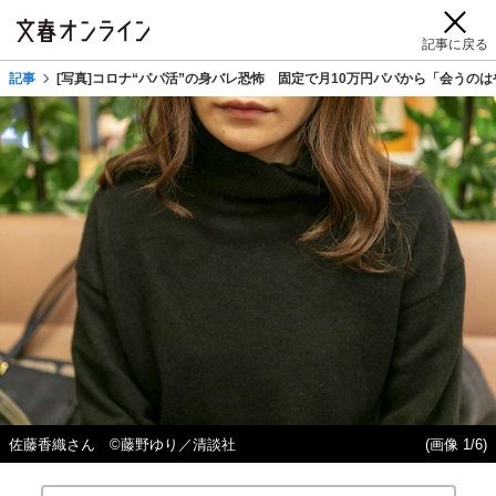
記事に戻る
記事
[写真]コロナ“パパ活”の身バレ恐怖 固定で月10万円パパから「会うの
佐藤香織さん ©︎藤野ゆり／清談社
(画像 1/6)