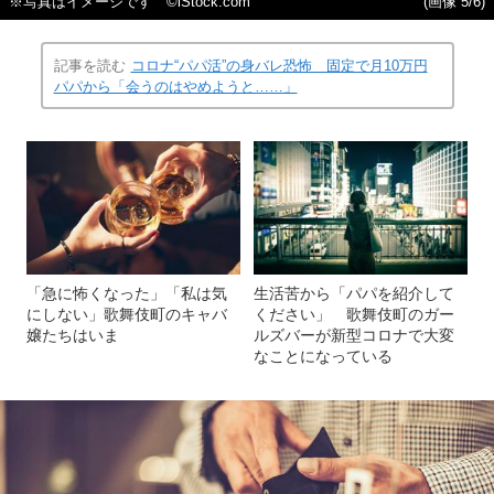
※写真はイメージです ©iStock.com
(画像 5/6)
記事を読む
コロナ“パパ活”の身バレ恐怖 固定で月10万円
パパから「会うのはやめようと……」
「急に怖くなった」「私は気
生活苦から「パパを紹介して
にしない」歌舞伎町のキャバ
ください」 歌舞伎町のガー
嬢たちはいま
ルズバーが新型コロナで大変
なことになっている