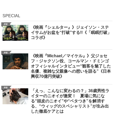
SPECIAL
PR
《映画『シェルター』》ジェイソン・ステ
イサムがお盆を“打破”する!!《「眠眠打破」
コラボ》
PR
《映画『Michael／マイケル』》父ジョセ
フ・ジャクソン役、コールマン・ドミンゴ
オフィシャルインタビュー“観客を魅了した
名優、複雑な父親像への想いを語る”《日本
興収70億円突破》
PR
「えっ、こんなに変わるの？」36歳男性ラ
イターのニオイが激変！ 夏場に気にな
る“頭皮のニオイ”や“ベタつき”を解消す
る、“ウィッグのスペシャリスト”が生み出
した徹底ケアとは