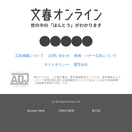
広告掲載について
お問い合わせ
動画・バナー広告について
サイトポリシー
運営会社
ABJマークは、この電子書店・電子書籍配信サービスが、著作権者からコ
ンテンツ使用許諾を得た正規版配信サービスであることを示す登録商標
（登録番号6091713号）です。
(c) Bungeishunju Ltd.
Number Web
CREA WEB
本の話