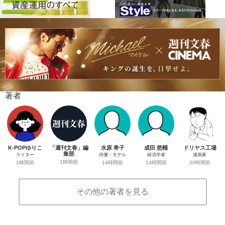
著者
K-POPゆりこ
「週刊文春」編
水原 希子
成田 悠輔
ドリヤス工場
集部
ライター
俳優・モデル
経済学者
漫画家
1時間前
1時間前
14時間前
14時間前
20時間前
その他の著者を見る