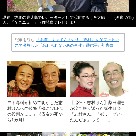
現在、故郷の鹿児島でレポーターとして活動するげそ太郎
(画像 7/18)
氏。「かごニュー」（鹿児島テレビ）より
記事を読む
「お前、ナメてんのか！」志村けんがファミレ
スで激怒した「忘れられないあの事件」愛弟子が初告白
モト冬樹が初めて明かした志
【追悼・志村けん】柴田理恵
村けんへの後悔「俺には田代
が涙で振り返った誕生日会
の役割が……」《盟友の死か
「志村さん、『ポリープとっ
ら1カ月》
たんだぁ』って……」