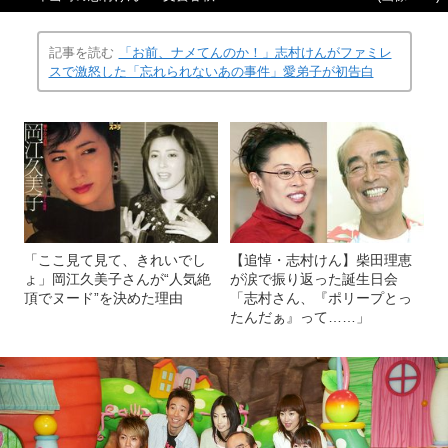
記事を読む
「お前、ナメてんのか！」志村けんがファミレ
スで激怒した「忘れられないあの事件」愛弟子が初告白
「ここ見て見て、きれいでし
【追悼・志村けん】柴田理恵
ょ」岡江久美子さんが“人気絶
が涙で振り返った誕生日会
頂でヌード”を決めた理由
「志村さん、『ポリープとっ
たんだぁ』って……」