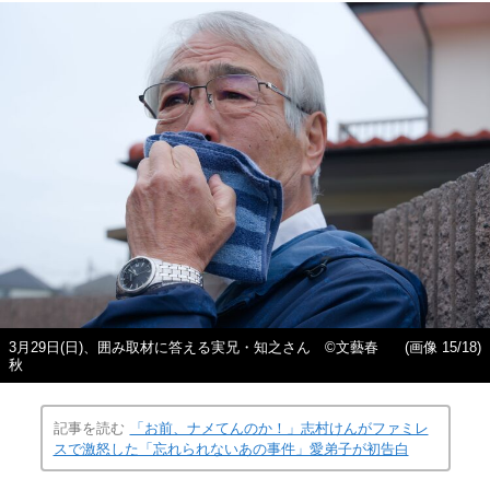
3月29日(日)、囲み取材に答える実兄・知之さん ©文藝春
(画像 15/18)
秋
記事を読む
「お前、ナメてんのか！」志村けんがファミレ
スで激怒した「忘れられないあの事件」愛弟子が初告白