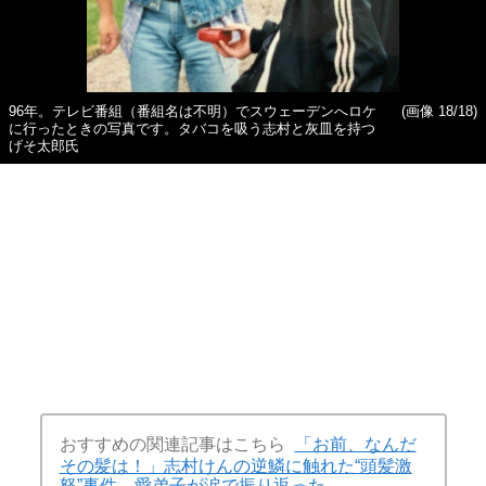
96年。テレビ番組（番組名は不明）でスウェーデンへロケ
(画像 18/18)
に行ったときの写真です。タバコを吸う志村と灰皿を持つ
げそ太郎氏
おすすめの関連記事はこちら
「お前、なんだ
その髪は！」志村けんの逆鱗に触れた“頭髪激
怒”事件 愛弟子が涙で振り返った