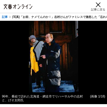
記事に戻る
記事
[写真]「お前、ナメてんのか！」志村けんがファミレスで激怒した「忘
96年、番組で訪れた北海道・網走市でリハーサル中の志村
(画像 1/18)
と、げそ太郎氏