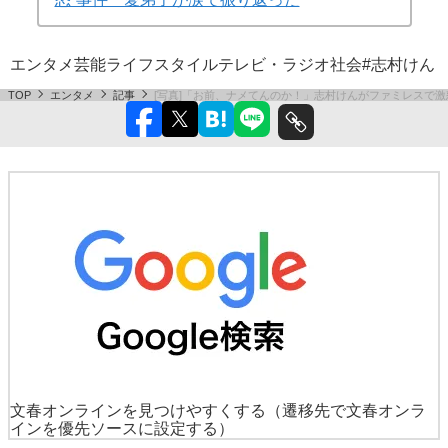
エンタメ
芸能
ライフスタイル
テレビ・ラジオ
社会
#志村けん
TOP
エンタメ
記事
[写真]「お前、ナメてんのか！」志村けんがファミレスで
文春オンラインを見つけやすくする
（遷移先で文春オンラ
インを優先ソースに設定する）