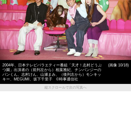
2004年、日本テレビバラエティー番組「天才！志村どうぶ
(画像 10/18)
つ園」出演者の（前列左から）相葉雅紀、チンパンジーの
パンくん、志村けん、山瀬まみ、（後列左から）モンキッ
キー、MEGUMI、坂下千里子 ©時事通信社
縦スクロールで次の写真へ