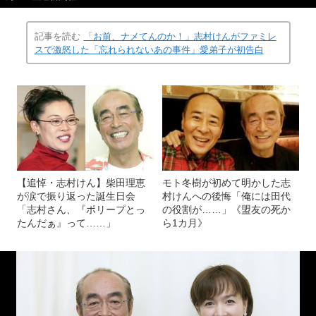
記事を読む
「お前、ナメてんのか！」志村けんがファミレ
スで激怒した「忘れられないあの事件」愛弟子が初告白
【追悼・志村けん】柴田理恵
モト冬樹が初めて明かした志
が涙で振り返った誕生日会
村けんへの後悔「俺には田代
「志村さん、『ポリープとっ
の役割が……」《盟友の死か
たんだぁ』って……」
ら1カ月》