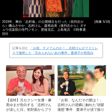
2019年、舞台「志村魂」の公開稽古を行った（前列左か
(画像 5/18)
ら）磯山さやか、志村けん、森尾由美（後列左から）ダチ
ョウ倶楽部の寺門ジモン、肥後克広、上島竜兵 ©︎時事通
信社
記事を読む
「お前、ナメてんのか！」志村けんがファミレ
スで激怒した「忘れられないあの事件」愛弟子が初告白
【追悼】元セクシー女優・麻
「お前、なんだその髪は！」
美ゆまが告白する「志村けん
志村けんの逆鱗に触れた“頭髪
が涙した日」初対面からプラ
激怒”事件 愛弟子が涙で振り