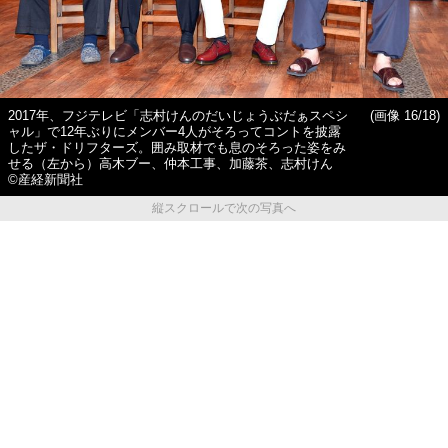
2017年、フジテレビ「志村けんのだいじょうぶだぁスペシ
(画像 16/18)
ャル」で12年ぶりにメンバー4人がそろってコントを披露
したザ・ドリフターズ。囲み取材でも息のそろった姿をみ
せる（左から）高木ブー、仲本工事、加藤茶、志村けん
©産経新聞社
縦スクロールで次の写真へ