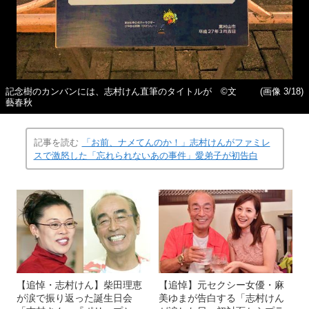
記念樹のカンバンには、志村けん直筆のタイトルが ©︎文
(画像 3/18)
藝春秋
記事を読む
「お前、ナメてんのか！」志村けんがファミレ
スで激怒した「忘れられないあの事件」愛弟子が初告白
【追悼・志村けん】柴田理恵
【追悼】元セクシー女優・麻
が涙で振り返った誕生日会
美ゆまが告白する「志村けん