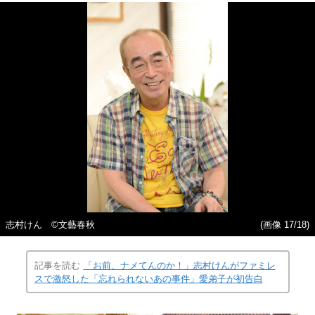
志村けん ©︎文藝春秋
(画像 17/18)
記事を読む
「お前、ナメてんのか！」志村けんがファミレ
スで激怒した「忘れられないあの事件」愛弟子が初告白