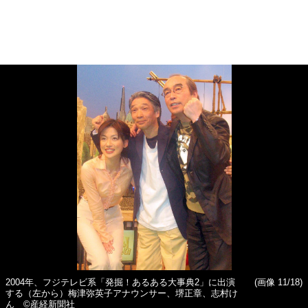
2004年、フジテレビ系「発掘！あるある大事典2」に出演
(画像 11/18)
する（左から）梅津弥英子アナウンサー、堺正章、志村け
ん ©産経新聞社