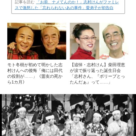
記事を読む
「お前、ナメてんのか！」志村けんがファミレ
スで激怒した「忘れられないあの事件」愛弟子が初告白
モト冬樹が初めて明かした志
【追悼・志村けん】柴田理恵
村けんへの後悔「俺には田代
が涙で振り返った誕生日会
の役割が……」《盟友の死か
「志村さん、『ポリープとっ
ら1カ月》
たんだぁ』って……」