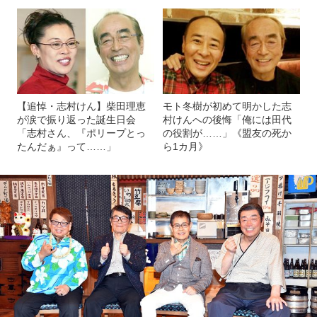
【追悼・志村けん】柴田理恵
モト冬樹が初めて明かした志
が涙で振り返った誕生日会
村けんへの後悔「俺には田代
「志村さん、『ポリープとっ
の役割が……」《盟友の死か
たんだぁ』って……」
ら1カ月》