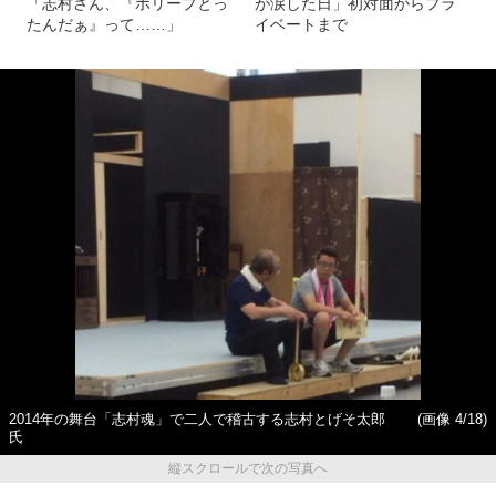
「志村さん、『ポリープとっ
が涙した日」初対面からプラ
たんだぁ』って……」
イベートまで
2014年の舞台「志村魂」で二人で稽古する志村とげそ太郎
(画像 4/18)
氏
縦スクロールで次の写真へ