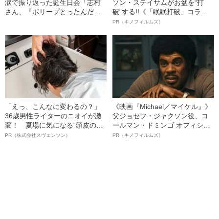
涙で振り返った誕生日会「志村
ソン・ステイサムがお盆を“打
さん、『ポリープとったんだ
破”する!!《「眠眠打破」コラ
ぁ』って……」
ボ》
PR（キノフィルムズ）
「えっ、こんなに変わるの？」
《映画『Michael／マイケル』》
36歳男性ライターのニオイが激
父ジョセフ・ジャクソン役、コ
変！ 夏場に気になる“頭皮のニ
ールマン・ドミンゴ オフィシャ
オイ”や“ベタつき”を解消す
ルインタビュー“観客を魅了した
PR（株式会社スヴェンソン）
PR（キノフィルムズ）
る、“ウィッグのスペシャリス
名優、複雑な父親像への想いを
ト”が生み出した徹底ケアとは
語る”《日本興収70億円突破》