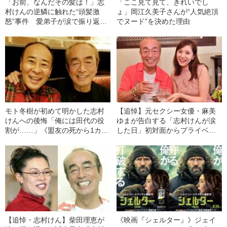
「お前、なんだその髪は！」志
「ここ見て見て、きれいでし
村けんの逆鱗に触れた“頭髪激
ょ」岡江久美子さんが“人気絶頂
怒”事件 愛弟子が涙で振り返っ
でヌード”を決めた理由
た
モト冬樹が初めて明かした志村
【追悼】元セクシー女優・麻美
けんへの後悔「俺には田代の役
ゆまが告白する「志村けんが涙
割が……」《盟友の死から1カ
した日」初対面からプライベー
月》
トまで
【追悼・志村けん】柴田理恵が
《映画『シェルター』》ジェイ