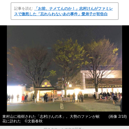
記事を読む
「お前、ナメてんのか！」志村けんがファミレ
スで激怒した「忘れられないあの事件」愛弟子が初告白
東村山に植樹された「志村けんの木」。大勢のファンが献
(画像 2/18)
花に訪れた ©︎文藝春秋