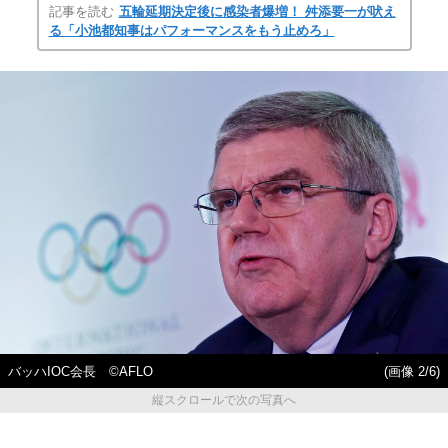
記事を読む
五輪延期決定後に感染者爆増！ 舛添要一が吠え
る「小池都知事はパフォーマンスをもう止めろ」
バッハIOC会長 ©AFLO
(画像 2/6)
縦スクロールで次の写真へ