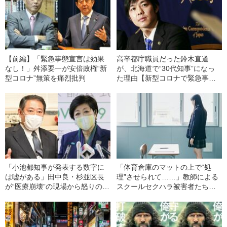
【前編】「緊急事態宣言は効果
高卒都庁職員だった鈴木直道
なし！」舛添要一が安倍政権“新
が、北海道で“30代知事”になっ
型コロナ”無策を痛烈批判
た理由【新型コロナで緊急事態
宣言】――文藝春秋特選記事
「小池都知事が発表する数字に
「体育倉庫のマットの上で“処
は嘘がある」田中良・杉並区長
理”させられて……」教師による
が“医療崩壊”の現場から怒りの告
スクールセクハラ被害者たちが
発
声をあげた！