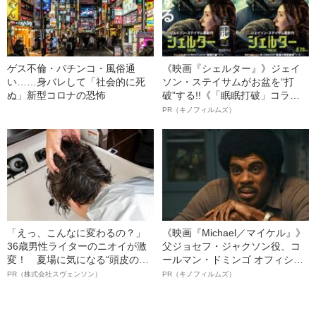
ゲス不倫・パチンコ・風俗通
《映画『シェルター』》ジェイ
い……身バレして「社会的に死
ソン・ステイサムがお盆を“打
ぬ」新型コロナの恐怖
破”する!!《「眠眠打破」コラ
ボ》
PR（キノフィルムズ）
「えっ、こんなに変わるの？」
《映画『Michael／マイケル』》
36歳男性ライターのニオイが激
父ジョセフ・ジャクソン役、コ
変！ 夏場に気になる“頭皮のニ
ールマン・ドミンゴ オフィシャ
オイ”や“ベタつき”を解消す
ルインタビュー“観客を魅了した
PR（株式会社スヴェンソン）
PR（キノフィルムズ）
る、“ウィッグのスペシャリス
名優、複雑な父親像への想いを
ト”が生み出した徹底ケアとは
語る”《日本興収70億円突破》