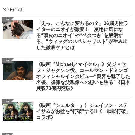
SPECIAL
PR
「えっ、こんなに変わるの？」36歳男性ラ
イターのニオイが激変！ 夏場に気にな
る“頭皮のニオイ”や“ベタつき”を解消す
る、“ウィッグのスペシャリスト”が生み出
した徹底ケアとは
PR
《映画『Michael／マイケル』》父ジョセ
フ・ジャクソン役、コールマン・ドミンゴ
オフィシャルインタビュー“観客を魅了した
名優、複雑な父親像への想いを語る”《日本
興収70億円突破》
PR
《映画『シェルター』》ジェイソン・ステ
イサムがお盆を“打破”する!!《「眠眠打破」
コラボ》