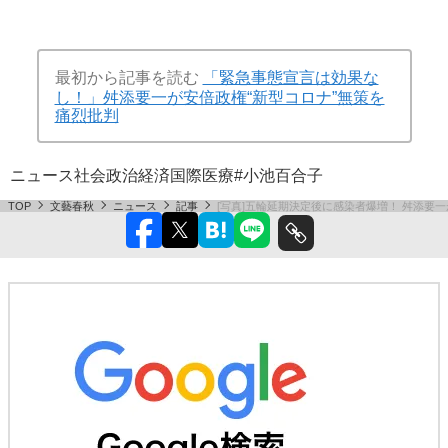
最初から記事を読む
「緊急事態宣言は効果な
し！」舛添要一が安倍政権“新型コロナ”無策を
痛烈批判
ニュース
社会
政治
経済
国際
医療
#小池百合子
TOP
文藝春秋
ニュース
記事
[写真]五輪延期決定後に感染者爆増！ 舛添要