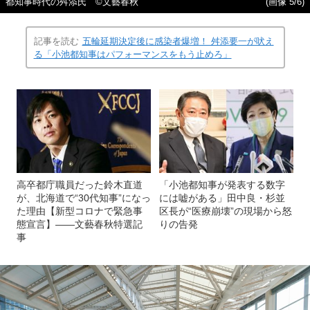
都知事時代の舛添氏 ©文藝春秋
(画像 5/6)
記事を読む
五輪延期決定後に感染者爆増！ 舛添要一が吠え
る「小池都知事はパフォーマンスをもう止めろ」
高卒都庁職員だった鈴木直道
「小池都知事が発表する数字
が、北海道で“30代知事”になっ
には嘘がある」田中良・杉並
た理由【新型コロナで緊急事
区長が“医療崩壊”の現場から怒
態宣言】――文藝春秋特選記
りの告発
事