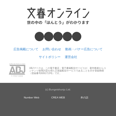
広告掲載について
お問い合わせ
動画・バナー広告について
サイトポリシー
運営会社
ABJマークは、この電子書店・電子書籍配信サービスが、著作権者からコ
ンテンツ使用許諾を得た正規版配信サービスであることを示す登録商標
（登録番号6091713号）です。
(c) Bungeishunju Ltd.
Number Web
CREA WEB
本の話