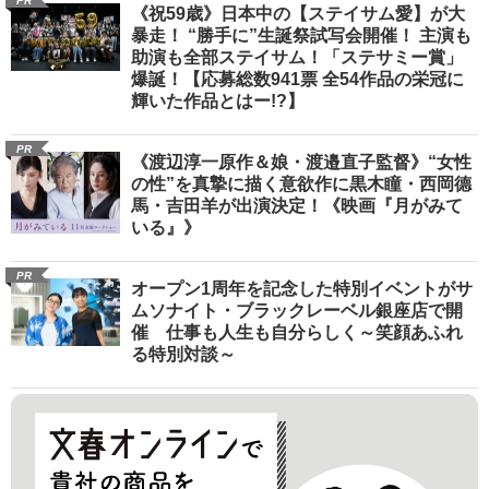
PR
《祝59歳》日本中の【ステイサム愛】が大
暴走！ “勝手に”生誕祭試写会開催！ 主演も
助演も全部ステイサム！「ステサミー賞」
爆誕！【応募総数941票 全54作品の栄冠に
輝いた作品とはー!?】
PR
《渡辺淳一原作＆娘・渡邉直子監督》“女性
の性”を真摯に描く意欲作に黒木瞳・西岡德
馬・吉田羊が出演決定！《映画『月がみて
いる』》
PR
オープン1周年を記念した特別イベントがサ
ムソナイト・ブラックレーベル銀座店で開
催 仕事も人生も自分らしく～笑顔あふれ
る特別対談～