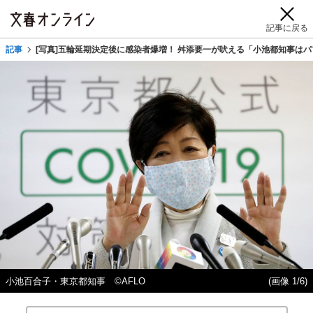
記事に戻る
記事
[写真]五輪延期決定後に感染者爆増！ 舛添要一が吠える「小池都知事は
小池百合子・東京都知事 ©AFLO
(画像 1/6)