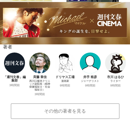
著者
「週刊文春」編
斉藤 章佳
ドリヤス工場
井手 裕彦
市川 はるひ
集部
西川口榎本クリニ
漫画家
ジャーナリスト
ライター
ック副院長（精神
3時間前
9時間前
9時間前
9時間前
保健福祉士・社会
福祉士）
3時間前
その他の著者を見る