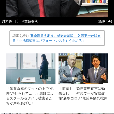
舛添要一氏 ©文藝春秋
(画像 3/6)
記事を読む
五輪延期決定後に感染者爆増！ 舛添要一が吠え
る「小池都知事はパフォーマンスをもう止めろ」
「体育倉庫のマットの上で“処
【前編】「緊急事態宣言は効
理”させられて……」教師によ
果なし！」舛添要一が安倍政
るスクールセクハラ被害者た
権“新型コロナ”無策を痛烈批判
ちが声をあげた！