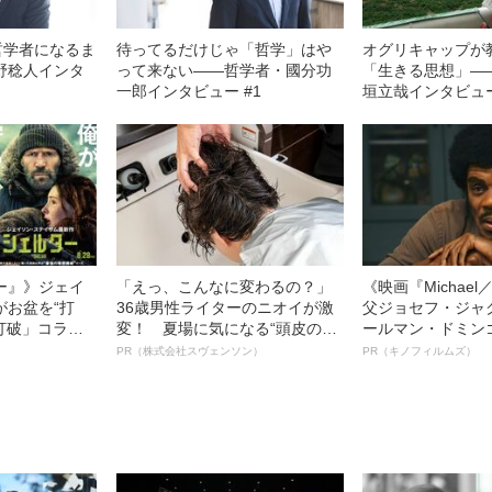
哲学者になるま
待ってるだけじゃ「哲学」はや
オグリキャップが
野稔人インタ
って来ない――哲学者・國分功
「生きる思想」―
一郎インタビュー #1
垣立哉インタビュー
ー』》ジェイ
「えっ、こんなに変わるの？」
《映画『Michae
がお盆を“打
36歳男性ライターのニオイが激
父ジョセフ・ジャ
眠打破」コラ
変！ 夏場に気になる“頭皮のニ
ールマン・ドミン
オイ”や“ベタつき”を解消す
ルインタビュー“
PR（株式会社スヴェンソン）
PR（キノフィルムズ）
る、“ウィッグのスペシャリス
名優、複雑な父親
ト”が生み出した徹底ケアとは
語る”《日本興収7