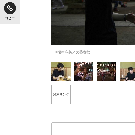
コピー
【独自】昭和の大女優・小川真由美（享年86）
©榎本麻美／文藝春秋
関連リンク
《VIVANT》頼れる相棒・ドラムが認めた“