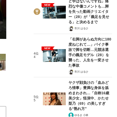
と学ばないんですね」痛
NEW
烈な中傷コメントも…脚
を失った動画クリエイタ
ー（28）が「義足を見せ
る」と決めるまで
市川 はるひ
7/11
「右脚があらぬ方向に180
度ねじれて…」バイク事
NEW
故で脚を切断…元競泳選
4位
手の義足モデル（28）を
4
襲った、人生を一変させ
た事故
市川 はるひ
ヤクザ顔負けの「血みど
ろ情事」豊満な身体を舐
めまわされ…「自称16歳
5位
美少女」怪演中、かたせ
在記》RM→渋谷で飲み会、JIN→伊豆の...
5
梨乃（69）の美しすぎ
る“熟れ方”
ゆるま 小林