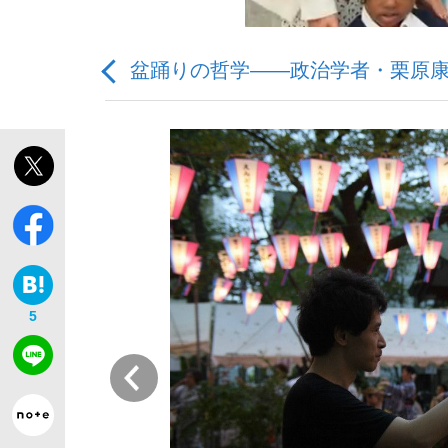
盆踊りの哲学――政治学者・栗原康
私のあのとき、私のいま
5
前
キングの誕生を、目撃せよ。