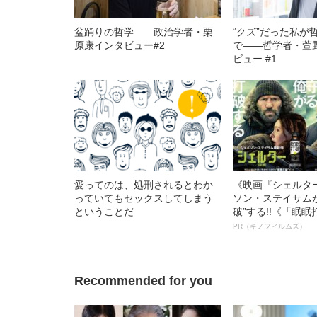
盆踊りの哲学――政治学者・栗
“クズ”だった私が
原康インタビュー#2
で――哲学者・萱
ビュー #1
愛ってのは、処刑されるとわか
《映画『シェルタ
っていてもセックスしてしまう
ソン・ステイサム
ということだ
破”する!!《「眠
ボ》
PR（キノフィルムズ）
Recommended for you