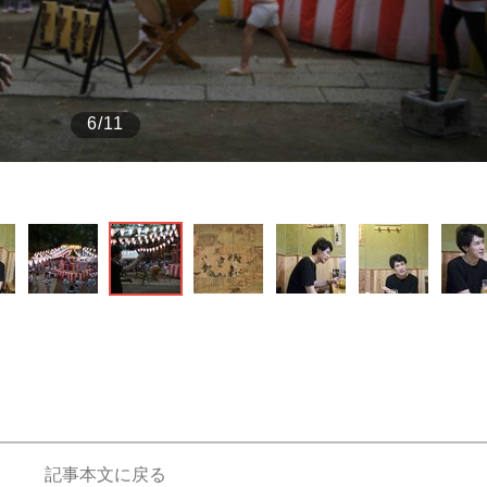
もっと見る
6/11
が鹿児島で3月に死去し...
照ノ富士に激怒され...
《BTS厳戒トーキョー滞
記事本文に戻る