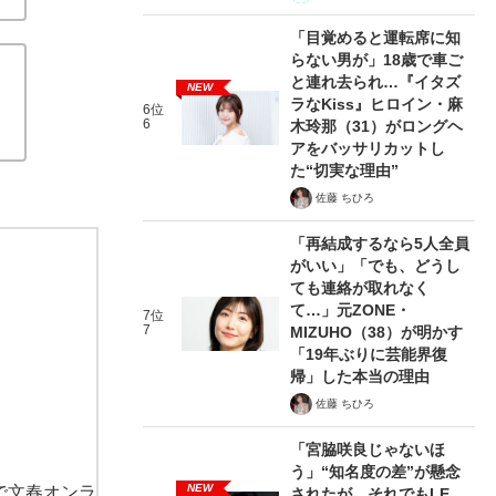
「目覚めると運転席に知
らない男が」18歳で車ご
と連れ去られ…『イタズ
NEW
ラなKiss』ヒロイン・麻
6位
6
木玲那（31）がロングヘ
アをバッサリカットし
た“切実な理由”
佐藤 ちひろ
「再結成するなら5人全員
がいい」「でも、どうし
ても連絡が取れなく
て…」元ZONE・
7位
7
MIZUHO（38）が明かす
「19年ぶりに芸能界復
帰」した本当の理由
佐藤 ちひろ
「宮脇咲良じゃないほ
う」“知名度の差”が懸念
NEW
で文春オンラ
されたが…それでもLE