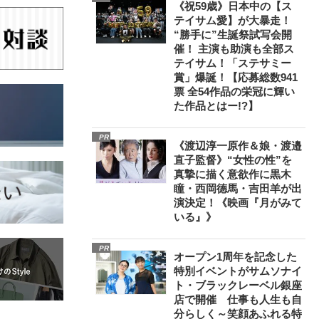
《祝59歳》日本中の【ス
テイサム愛】が大暴走！
“勝手に”生誕祭試写会開
催！ 主演も助演も全部ス
テイサム！「ステサミー
賞」爆誕！【応募総数941
票 全54作品の栄冠に輝い
た作品とはー!?】
PR
《渡辺淳一原作＆娘・渡邉
直子監督》“女性の性”を
真摯に描く意欲作に黒木
瞳・西岡德馬・吉田羊が出
演決定！《映画『月がみて
いる』》
PR
オープン1周年を記念した
特別イベントがサムソナイ
ト・ブラックレーベル銀座
店で開催 仕事も人生も自
分らしく～笑顔あふれる特