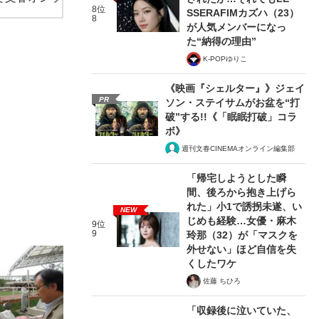
8位
SSERAFIMカズハ（23）
8
が人気メンバーになっ
た“納得の理由”
K-POPゆりこ
《映画『シェルター』》ジェイ
PR
ソン・ステイサムがお盆を“打
破”する!!《「眠眠打破」コラ
ボ》
週刊文春CINEMAオンライン編集部
「帰宅しようとした瞬
間、後ろから抱き上げら
れた」小1で誘拐未遂、い
NEW
じめも経験…女優・麻木
9位
9
玲那（32）が「マスクを
外せない」ほど自信を失
くしたワケ
佐藤 ちひろ
「収録後に泣いていた、