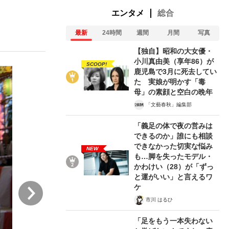
エンタメ
総合
最新
24時間
週間
月間
写真
む将棋
【独自】昭和の大女優・
小川真由美（享年86）が
SCOOP!
鹿児島で3月に死去してい
た 実娘が明かす「毒
母」の素顔と空白の晩年
「文藝春秋」編集部
「義足の体で夜の営みは
できるのか」誰にも相談
できなかった切実な悩み
NEW
も…脚を失ったモデル・
かわけい（28）が「ずっ
と運がいい」と言えるワ
次
ケ
市川 はるひ
「足をもう一本失わない