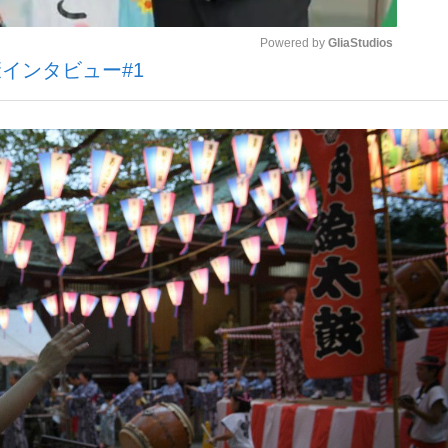
Powered by 
GliaStudios
インタビュー#1
観る将棋、読
Mute