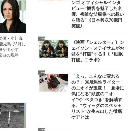
ンゴ オフィシャルインタ
ビュー“観客を魅了した名
優、複雑な父親像への想い
を語る”《日本興収70億円
突破》
女優・小川真
PR
《映画『シェルター』》ジ
鹿児島で3月に
ェイソン・ステイサムがお
娘が明かす
盆を“打破”する!!《「眠眠
空白の晩年
打破」コラボ》
PR
「えっ、こんなに変わる
の？」36歳男性ライター
のニオイが激変！ 夏場に
気になる“頭皮のニオ
イ”や“ベタつき”を解消す
る、“ウィッグのスペシャ
リスト”が生み出した徹底
ケアとは
PR