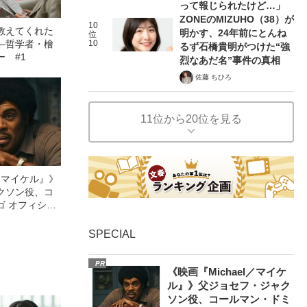
って報じられたけど…」
ZONEのMIZUHO（38）が
10
教えてくれた
明かす、24年前にとんね
位
―哲学者・檜
10
るず石橋貴明がつけた“強
 #1
烈なあだ名”事件の真相
佐藤 ちひろ
11位から20位を見る
l／マイケル』》
クソン役、コ
ゴ オフィシャ
観客を魅了した
像への想いを
SPECIAL
0億円突破》
PR
《映画『Michael／マイケ
ル』》父ジョセフ・ジャク
ソン役、コールマン・ドミ