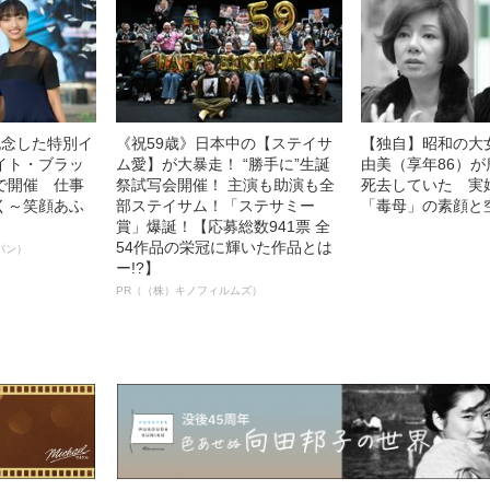
記念した特別イ
《祝59歳》日本中の【ステイサ
【独自】昭和の大
イト・ブラッ
ム愛】が大暴走！ “勝手に”生誕
由美（享年86）が
で開催 仕事
祭試写会開催！ 主演も助演も全
死去していた 実
く～笑顔あふ
部ステイサム！「ステサミー
「毒母」の素顔と
賞」爆誕！【応募総数941票 全
54作品の栄冠に輝いた作品とは
パン）
ー!?】
PR（（株）キノフィルムズ）