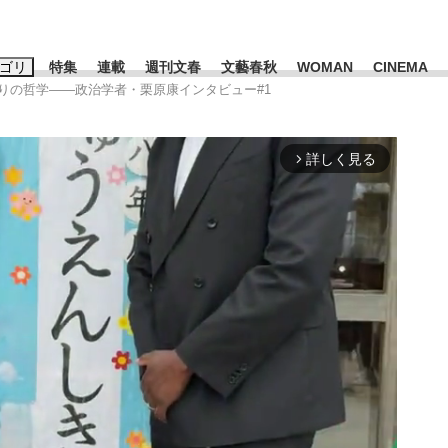
ゴリ
特集
連載
週刊文春
文藝春秋
WOMAN
CINEMA
踊りの哲学――政治学者・栗原康インタビュー#1
キーワード入力
ス
エンタメ
ライフ
ビジネス
詳しく見る
arrow_forward_ios
ーワードタグ一覧
山凌輝
#高市早苗
#後藤真希
#森岡毅
#城彰二
#内田有紀
#亀和田武
時価総額が一時トヨタ超え...
日本生まれの