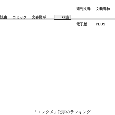
週刊文春
文藝春秋
読書
コミック
文春野球
検索
電子版
PLUS
インタビュー
読書
#松田聖子
K-POPアイドルたち
「エンタメ」記事のランキング