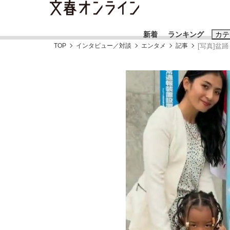
新着
ランキング
カテ
TOP
インタビュー／対談
エンタメ
記事
[写真]盆
スクープ
ニュー
おすすめのキ
#藤田晋
#三
#玉木雄一郎
「キオクシアの投資の桁は一つ多くてもいい」
終戦から81年