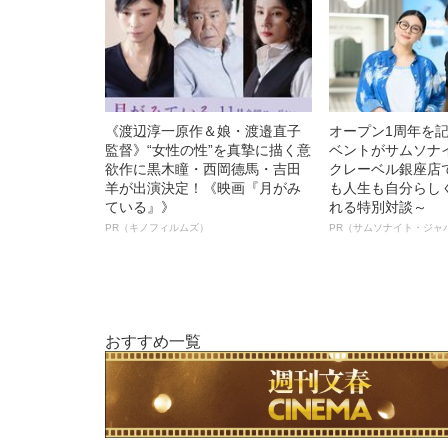
《渡辺淳一原作＆娘・渡邉直子
オープン1周年を
監督》“女性の性”を真摯に描く意
ベントがサムソナ
欲作に黒木瞳・西岡德馬・吉田
クレーベル銀座店
羊が出演決定！《映画『月がみ
も人生も自分らし
ている』》
れる特別対談～
PR（キノフィルムズ）
PR（サムソナイト・ジャ
おすすめ一覧