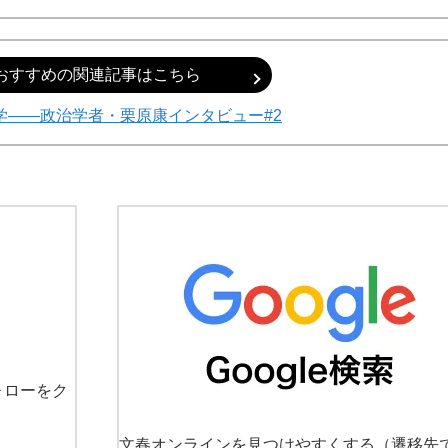
おすすめの関連記事はこちら
学――政治学者・栗原康インタビュー#2
て明かした日本代表監督に...
もっと見る
ォローをク
文春オンラインを見つけやすくする
（遷移先