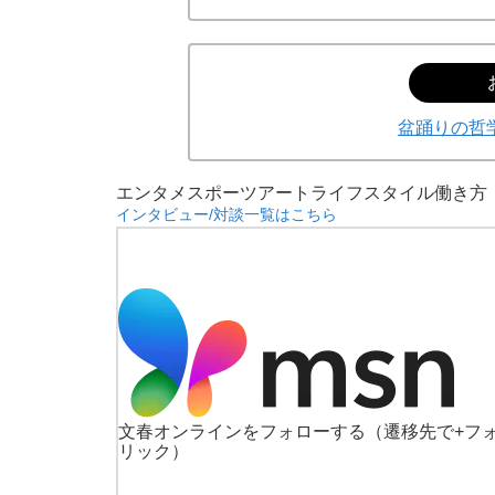
盆踊りの哲
エンタメ
スポーツ
アート
ライフスタイル
働き方
「90%は失敗する。でも…」本田圭佑が初め
インタビュー/対談一覧はこちら
文春オンラインをフォローする
（遷移先で+フ
リック）