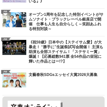
いる』》
PR
オープン1周年を記念した特別イベントがサ
ムソナイト・ブラックレーベル銀座店で開
催 仕事も人生も自分らしく～笑顔あふれ
る特別対談～
PR
《祝59歳》日本中の【ステイサム愛】が大
暴走！ “勝手に”生誕祭試写会開催！ 主演も
助演も全部ステイサム！「ステサミー賞」
爆誕！【応募総数941票 全54作品の栄冠に
輝いた作品とはー!?】
PR
文藝春秋SDGsエッセイ大賞2026大募集