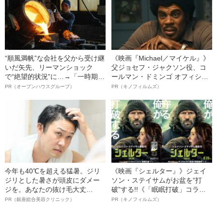
“順風満帆”な会社を父から受け継
《映画『Michael／マイケル』》
いだ矢先、リーマンショック
父ジョセフ・ジャクソン役、コ
で“絶望的状況”に…→「一時期は
ールマン・ドミンゴ オフィシャ
納品3年待ち」のヒット商品を生
ルインタビュー“観客を魅了した
PR（オープンハウスグループ）
PR（キノフィルムズ）
んで危機を脱した四代目社長が
名優、複雑な父親像への想いを
明かす、“逆転の戦術”
語る”《日本興収70億円突破》
今年も40℃を超える猛暑。ジリ
《映画『シェルター』》ジェイ
ジリとした暑さが頭皮にダメー
ソン・ステイサムがお盆を“打
ジを。あなたの抜け毛大丈
破”する!!《「眠眠打破」コラ
夫！？
ボ》
PR（銀座総合美容クリニック）
PR（キノフィルムズ）