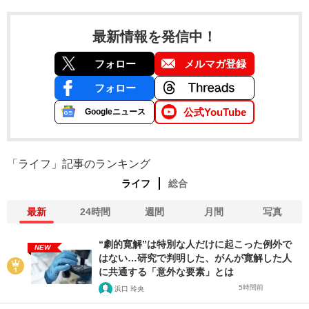
最新情報を発信中！
フォロー
メルマガ登録
フォロー
公式YouTube
Googleニュース
「ライフ」記事のランキング
ライフ
総合
最新
24時間
週間
月間
写真
“劇的寛解”は特別な人だけに起こった例外で
NEW
はない…研究で判明した、がんが寛解した人
に共通する「意外な要素」とは
5時間前
浜口 玲央