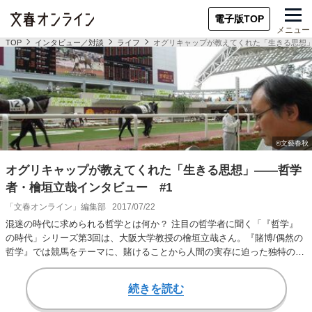
電子版TOP
メニュー
TOP
インタビュー／対談
ライフ
オグリキャップが教えてくれた「生きる思想」
オグリキャップが教えてくれた「生きる思想」――哲学
者・檜垣立哉インタビュー #1
「文春オンライン」編集部
2017/07/22
混迷の時代に求められる哲学とは何か？ 注目の哲学者に聞く「『哲学』
の時代」シリーズ第3回は、大阪大学教授の檜垣立哉さん。『賭博/偶然の
哲学』では競馬をテーマに、賭けることから人間の実存に迫った独特の哲
学を展開した。な…
続きを読む