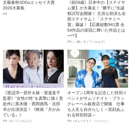
文藝春秋SDGsエッセイ大賞
《祝59歳》日本中の【ステイサ
2026大募集
ム愛】が大暴走！ “勝手に”生誕
祭試写会開催！ 主演も助演も全
PR
部ステイサム！「ステサミー
賞」爆誕！【応募総数941票 全
54作品の栄冠に輝いた作品とは
ー!?】
PR（（株）キノフィルムズ）
《渡辺淳一原作＆娘・渡邉直子
オープン1周年を記念した特別イ
監督》“女性の性”を真摯に描く意
ベントがサムソナイト・ブラッ
欲作に黒木瞳・西岡德馬・吉田
クレーベル銀座店で開催 仕事
羊が出演決定！《映画『月がみ
も人生も自分らしく～笑顔あふ
ている』》
れる特別対談～
PR（キノフィルムズ）
PR（サムソナイト・ジャパン）