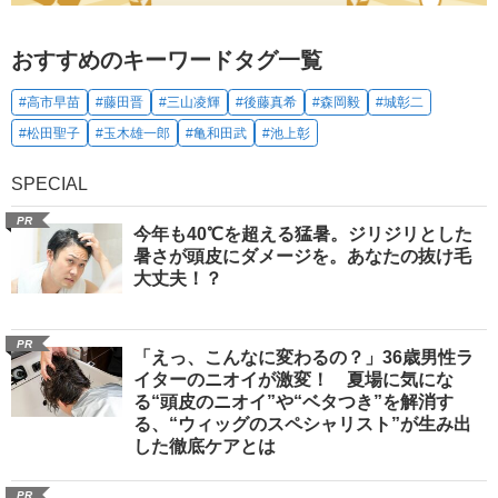
おすすめのキーワードタグ一覧
#高市早苗
#藤田晋
#三山凌輝
#後藤真希
#森岡毅
#城彰二
#松田聖子
#玉木雄一郎
#亀和田武
#池上彰
SPECIAL
PR
今年も40℃を超える猛暑。ジリジリとした
暑さが頭皮にダメージを。あなたの抜け毛
大丈夫！？
PR
「えっ、こんなに変わるの？」36歳男性ラ
イターのニオイが激変！ 夏場に気にな
る“頭皮のニオイ”や“ベタつき”を解消す
る、“ウィッグのスペシャリスト”が生み出
した徹底ケアとは
PR