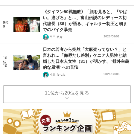
《タイマン50戦無敗》「顔を見ると、『やば
い。逃げろ』と…」富山伝説のレディース初
9位
代総長（36）が語る、ギャルサー制圧と朝ま
9
でのバイク暴走
2026/08/01
平田 裕介
日本の若者から突然「大麻売ってない？」と
言われ…「侮辱だし差別」ケニア人男性と結
10
婚した日本人女性（31）が明かす、“排外主義
位
10
的な風潮”への苦悩
2026/08/08
小泉 なつみ
11位から20位を見る