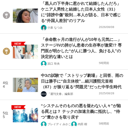
「黒人の下半身に惹かれて結婚したんだろ」
ケニア人男性と結婚した日本人女性（31）
に“誹謗中傷”殺到…本人が語る、日本で感じ
る“外国人差別”のリアル
2026/08/08
小泉 なつみ
「余命数ヶ月の進行がんが10年も元気に…」
NEW
ステージIVの肺がん患者の生存率が激変!? 専
門医が明かした“がんに勝つ人、負ける人”の
決定的な違いとは
5時間前
浜口 玲央
中3の試験で「ストリップ劇場」と回答、雨の
日は勝手に“自主休校”…細川護熙元首相
4位
4
（87）が振り返る“問題児”だった中学生時代
2025/08/28
「週刊文春」編集部
“システムそのものの悪を疑わない人々”が陥
NEW
る罠とは？ テックの加速主義に抵抗し、“待
5位
5
つ”豊かさを取り戻す
5時間前
ブレイディ みかこ
内田 樹