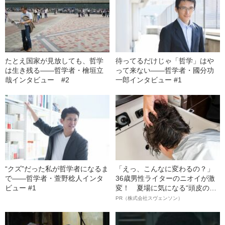
たとえ国家が見放しても、哲学
待ってるだけじゃ「哲学」はや
は生き残る――哲学者・檜垣立
って来ない――哲学者・國分功
哉インタビュー #2
一郎インタビュー #1
“クズ”だった私が哲学者になるま
「えっ、こんなに変わるの？」
で――哲学者・萱野稔人インタ
36歳男性ライターのニオイが激
ビュー #1
変！ 夏場に気になる“頭皮のニ
オイ”や“ベタつき”を解消す
PR（株式会社スヴェンソン）
る、“ウィッグのスペシャリス
ト”が生み出した徹底ケアとは