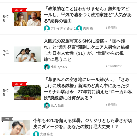
「政策的なことはわかりません」無知をアピ
NEW
ールし、平気で嘘をつく政治家ほど“人気があ
6位
6
る”納得の理由
5時間前
ブレイディ みかこ
内田 樹
入園式の家族写真をSNSに投稿→「国へ帰
れ」と“差別発言”殺到…ケニア人男性と結婚
7位
した日本人女性（31）が、“世間からの視
7
線”に思うこと
2026/08/08
小泉 なつみ
「草まみれの空き地にレール跡が…」「さみ
NEW
しげに残る鉄橋」新潟のど真ん中にあったタ
8位
ーミナル駅は今…27年前に消えた“ローカル私
8
鉄”廃線跡には何がある？
5時間前
鼠入 昌史
PR
今年も40℃を超える猛暑。ジリジリとした暑さが頭
皮にダメージを。あなたの抜け毛大丈夫！？
安渡 広志