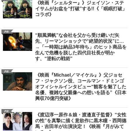
《映画『シェルター』》ジェイソン・ステ
イサムがお盆を“打破”する!!《「眠眠打破」
コラボ》
PR
“順風満帆”な会社を父から受け継いだ矢
先、リーマンショックで“絶望的状況”に…
→「一時期は納品3年待ち」のヒット商品を
生んで危機を脱した四代目社長が明か
す、“逆転の戦術”
PR
《映画『Michael／マイケル』》父ジョセ
フ・ジャクソン役、コールマン・ドミンゴ
オフィシャルインタビュー“観客を魅了した
名優、複雑な父親像への想いを語る”《日本
興収70億円突破》
PR
《渡辺淳一原作＆娘・渡邉直子監督》“女性
の性”を真摯に描く意欲作に黒木瞳・西岡德
馬・吉田羊が出演決定！《映画『月がみて