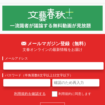
メールマガジン登録（無料）
文春オンラインの最新情報をお届け
メールアドレス
パスワード（半角英数6文字以上12文字以下）
利用規約を確認する
利用規約に同意します