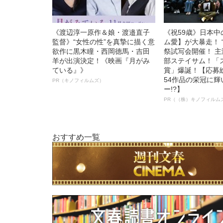
《渡辺淳一原作＆娘・渡邉直子
《祝59歳》日本
監督》“女性の性”を真摯に描く意
ム愛】が大暴走！ 
欲作に黒木瞳・西岡德馬・吉田
祭試写会開催！ 
羊が出演決定！《映画『月がみ
部ステイサム！「
ている』》
賞」爆誕！【応募総
54作品の栄冠に
PR（キノフィルムズ）
ー!?】
PR（（株）キノフィルム
おすすめ一覧