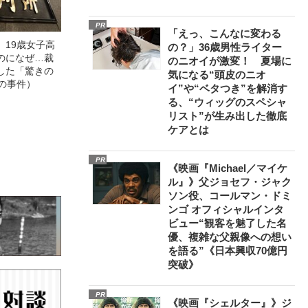
PR
「えっ、こんなに変わる
」19歳女子高
の？」36歳男性ライター
のになぜ…裁
のニオイが激変！ 夏場に
した「驚きの
気になる“頭皮のニオ
の事件）
イ”や“ベタつき”を解消す
る、“ウィッグのスペシャ
リスト”が生み出した徹底
ケアとは
PR
《映画『Michael／マイケ
ル』》父ジョセフ・ジャク
ソン役、コールマン・ドミ
ンゴ オフィシャルインタ
ビュー“観客を魅了した名
優、複雑な父親像への想い
を語る”《日本興収70億円
突破》
PR
《映画『シェルター』》ジ