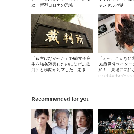
ぬ」新型コロナの恐怖
ャンセル地獄
「殺意はなかった」19歳女子高
「えっ、こんなに
生を強姦殺害したのになぜ…裁
36歳男性ライタ
判所と検察が対立した「驚きの
変！ 夏場に気に
判決」（昭和42年の事件）
オイ”や“ベタつき
PR（株式会社スヴェンソ
る、“ウィッグの
ト”が生み出した
Recommended for you