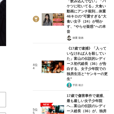
「飲み込んでない」「バ
ケツに吐いてる」大食い
動画にアンチ殺到…体重
46キロの“可愛すぎる”大
食い女子（24）が明か
す、“やらせ疑惑”への本
音
徳重 龍徳
廃課金も頭痛も怖くない？ コロナ休校で子ど
《17歳で逮捕》「入って
それでもスマホを手放せないのはなぜか
2020/
いなければ人を殺してい
た」富山の伝説的レディ
ース初代総長（36）が告
関連記事
4位
4
白する、女子少年院での
独房生活と“ヤンキーの更
ゲス不倫・パチンコ・風俗通い……身バレして「社会的
生”
えない……」シングルマザーが嘆くイベントキャンセル
平田 裕介
け……ブラック部活動にすべてを捧げる教員たち
17歳で傷害事件で逮捕、
最も厳しい女子少年院
NEW
へ…富山の伝説のレディ
5位
ース総長（36）が、独房
5