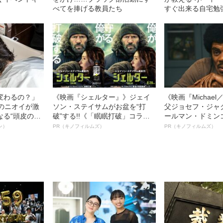
べてを捧げる教員たち
すぐ出来る自宅勉
変わるの？」
《映画『シェルター』》ジェイ
《映画『Michae
ーのニオイが激
ソン・ステイサムがお盆を“打
父ジョセフ・ジャ
なる“頭皮のニ
破”する!!《「眠眠打破」コラ
ールマン・ドミン
”を解消す
ボ》
ルインタビュー“
ン）
PR（キノフィルムズ）
PR（キノフィルムズ）
スペシャリス
名優、複雑な父親
徹底ケアとは
語る”《日本興収7