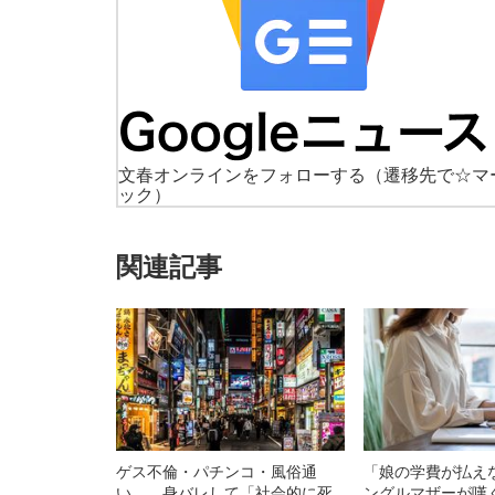
文春オンラインをフォローする
（遷移先で☆マ
ック）
関連記事
ゲス不倫・パチンコ・風俗通
「娘の学費が払え
い……身バレして「社会的に死
ングルマザーが嘆