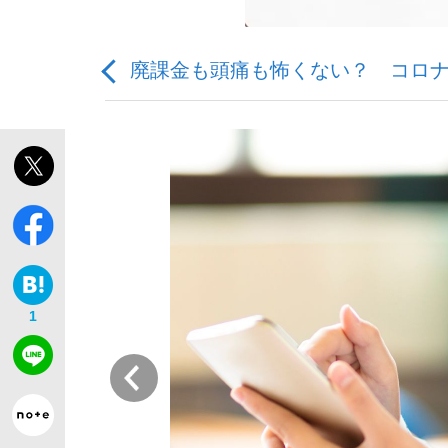
廃課金も頭痛も怖くない？ コロ
「敗因分析は一切聞かれなかった」侍ジャパン選
キングの誕生を、目撃せよ。
1
the Style
前
「目標達成できなかったからと言って…」サッ