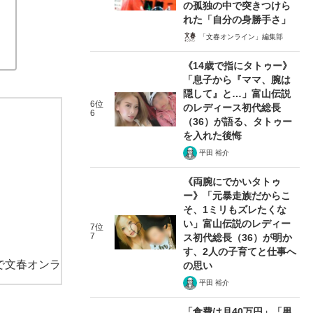
の孤独の中で突きつけら
れた「自分の身勝手さ」
「文春オンライン」編集部
《14歳で指にタトゥー》
「息子から『ママ、腕は
隠して』と…」富山伝説
6位
のレディース初代総長
6
（36）が語る、タトゥー
を入れた後悔
平田 裕介
《両腕にでかいタトゥ
ー》「元暴走族だからこ
そ、1ミリもズレたくな
い」富山伝説のレディー
7位
7
ス初代総長（36）が明か
す、2人の子育てと仕事へ
で文春オンラ
の思い
平田 裕介
「食費は月40万円」「男