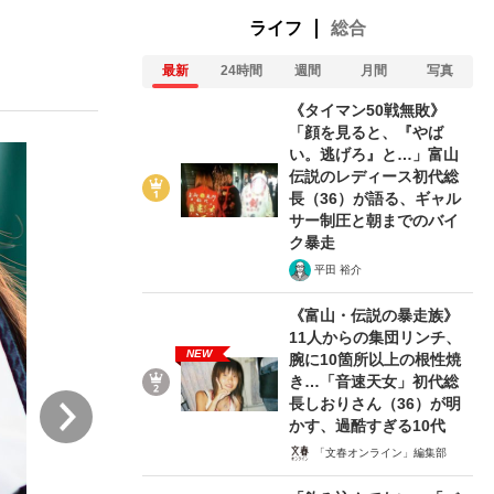
ライフ
総合
最新
24時間
週間
月間
写真
ない資産運用のすべて
《タイマン50戦無敗》
「顔を見ると、『やば
い。逃げろ』と…」富山
伝説のレディース初代総
が悲しい」『北の国から』倉本聰氏（91...
長（36）が語る、ギャル
サー制圧と朝までのバイ
ク暴走
平田 裕介
《富山・伝説の暴走族》
11人からの集団リンチ、
NEW
腕に10箇所以上の根性焼
き…「音速天女」初代総
次
長しおりさん（36）が明
かす、過酷すぎる10代
「文春オンライン」編集部