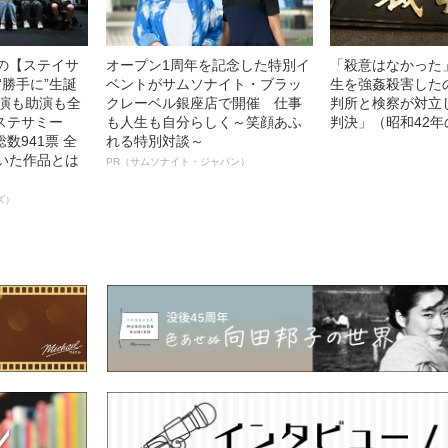
中の【ステイサ
オープン1周年を記念した特別イ
「殺意はなかった
“勝手に”生誕
ベントがサムソナイト・ブラッ
生を強姦殺害した
主演も助演も全
クレーベル銀座店で開催 仕事
判所と検察が対立
ステサミー
も人生も自分らしく～笑顔あふ
判決」（昭和42年
数941票 全
れる特別対談～
輝いた作品とは
PR（サムソナイト・ジャパン）
ズ）