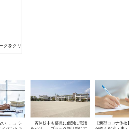
ークをクリ
ない……」シ
一斉休校中も部員に個別に電話
【新型コロナ休校
くイベントキ
をかけ……ブラック部活動にす
が教える“小・中・