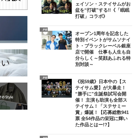
ェイソン・ステイサムがお
盆を“打破”する!!《「眠眠
打破」コラボ》
PR
オープン1周年を記念した
特別イベントがサムソナイ
ト・ブラックレーベル銀座
店で開催 仕事も人生も自
分らしく～笑顔あふれる特
別対談～
PR
《祝59歳》日本中の【ス
テイサム愛】が大暴走！
“勝手に”生誕祭試写会開
催！ 主演も助演も全部ス
テイサム！「ステサミー
賞」爆誕！【応募総数941
票 全54作品の栄冠に輝い
た作品とはー!?】