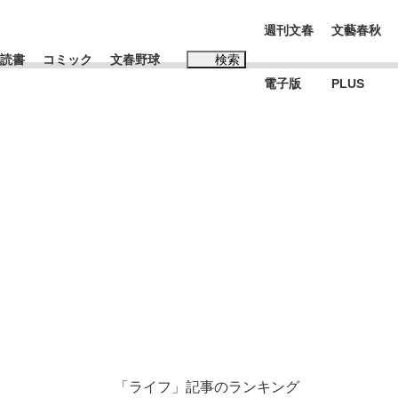
週刊文春
文藝春秋
読書
コミック
文春野球
検索
電子版
PLUS
インタビュー
読書
#松田聖子
む将棋
BC日本代表“敗戦”の真実 選手が明かす...
「ライフ」記事のランキング