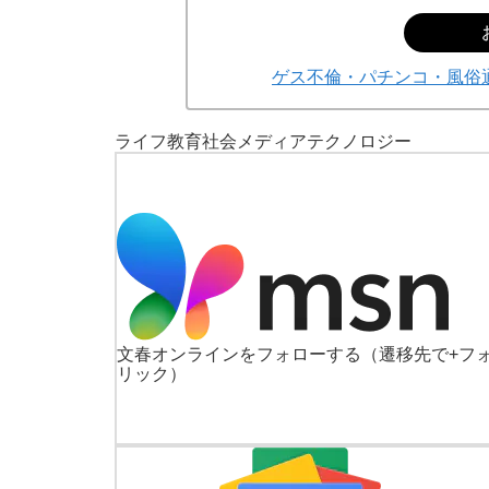
ゲス不倫・パチンコ・風俗
ライフ
教育
社会
メディア
テクノロジー
文春オンラインをフォローする
（遷移先で+フ
リック）