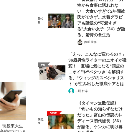
性から食事に誘われな
い」大食いすぎて2年間彼
氏ができず…水着グラビ
8位
8
アも話題の“可愛すぎ
る”大食い女子（24）が語
る、驚愕の食生活
徳重 龍徳
「えっ、こんなに変わるの？」
36歳男性ライターのニオイが激
PR
変！ 夏場に気になる“頭皮の
ニオイ”や“ベタつき”を解消す
る、“ウィッグのスペシャリス
ト”が生み出した徹底ケアとは
二瓶 仁志
《タイマン無敗伝説》
「怖いもの知らずなだけ
NEW
だった」富山の伝説のレ
9位
ディース初代総長（36）
9
】現役東大生
が語る、ケンカに明け暮
高校生別”いま