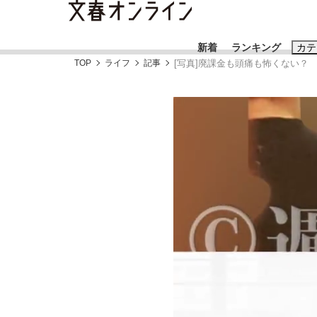
新着
ランキング
カテ
TOP
ライフ
記事
[写真]廃課金も頭痛も怖くない？
スクープ
ニュー
おすすめのキ
#藤田晋
#三
#玉木雄一郎
「90%は失敗する。でも…」本田圭佑が初め
終戦から81年