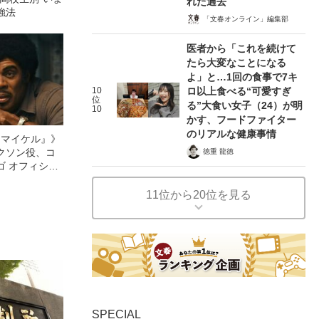
れた過去
強法
「文春オンライン」編集部
医者から「これを続けて
たら大変なことになる
よ」と…1回の食事で7キ
10
ロ以上食べる“可愛すぎ
位
る”大食い女子（24）が明
10
かす、フードファイター
のリアルな健康事情
l／マイケル』》
クソン役、コ
徳重 龍徳
ゴ オフィシャ
観客を魅了した
像への想いを
11位から20位を見る
0億円突破》
SPECIAL