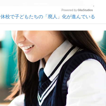
Powered by 
GliaStudios
ナ休校で子どもたちの「廃人」化が進んでいる
いまさら聞け
Mute
手が証言した“NPB聞...
「クマが悪者扱いされているの
もっと見る
カー日本代表・森保一監督...