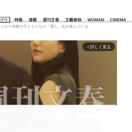
ゴリ
特集
連載
週刊文春
文藝春秋
WOMAN
CINEMA
 コロナ休校で子どもたちの「廃人」化が進んでいる
キーワード入力
ス
エンタメ
ライフ
ビジネス
詳しく見る
arrow_forward_ios
ーワードタグ一覧
山凌輝
#高市早苗
#後藤真希
#森岡毅
#城彰二
#内田有紀
観る将棋、読
#亀和田武
て明かした日本代表監督に...
「最悪の空気のまま解散」W