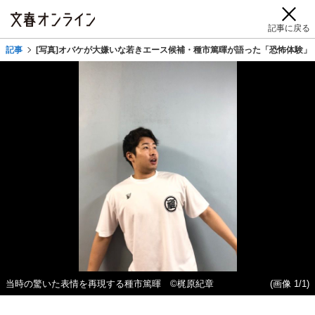
記事に戻る
記事
[写真]オバケが大嫌いな若きエース候補・種市篤暉が語った「恐怖体験」
当時の驚いた表情を再現する種市篤暉 ©梶原紀章
(画像 1/1)