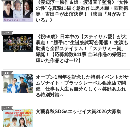
《渡辺淳一原作＆娘・渡邉直子監督》“女性
の性”を真摯に描く意欲作に黒木瞳・西岡德
馬・吉田羊が出演決定！《映画『月がみて
いる』》
PR
《祝59歳》日本中の【ステイサム愛】が大
暴走！ “勝手に”生誕祭試写会開催！ 主演も
助演も全部ステイサム！「ステサミー賞」
爆誕！【応募総数941票 全54作品の栄冠に
輝いた作品とはー!?】
PR
オープン1周年を記念した特別イベントがサ
ムソナイト・ブラックレーベル銀座店で開
催 仕事も人生も自分らしく～笑顔あふれ
る特別対談～
PR
文藝春秋SDGsエッセイ大賞2026大募集