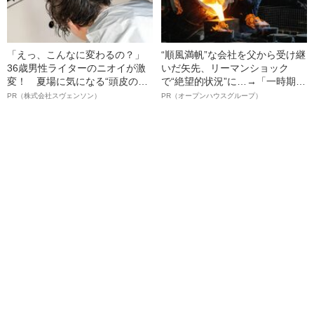
「えっ、こんなに変わるの？」
“順風満帆”な会社を父から受け継
36歳男性ライターのニオイが激
いだ矢先、リーマンショック
変！ 夏場に気になる“頭皮のニ
で“絶望的状況”に…→「一時期は
オイ”や“ベタつき”を解消す
納品3年待ち」のヒット商品を生
PR（株式会社スヴェンソン）
PR（オープンハウスグループ）
る、“ウィッグのスペシャリス
んで危機を脱した四代目社長が
ト”が生み出した徹底ケアとは
明かす、“逆転の戦術”