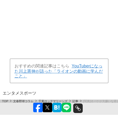
おすすめの関連記事はこちら
YouTuberになっ
た川上憲伸が語った「ライオンの動画に学んだ
こと」
エンタメ
スポーツ
TOP
文春野球コラム
千葉ロッテマリーンズ
記事
[写真]オバケが大嫌いな