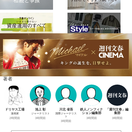
著者
ドリヤス工場
池上 彰
川北 省吾
鉄人ノンフィク
「週刊文春」編
ション編集部
集部
漫画家
ジャーナリスト
国際ジャーナリス
ト
3時間前
3時間前
2時間前
3時間前
3時間前