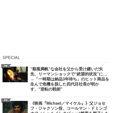
SPECIAL
PR
“順風満帆”な会社を父から受け継いだ矢
先、リーマンショックで“絶望的状況”に…
→「一時期は納品3年待ち」のヒット商品を
生んで危機を脱した四代目社長が明か
す、“逆転の戦術”
PR
《映画『Michael／マイケル』》父ジョセ
フ・ジャクソン役、コールマン・ドミンゴ