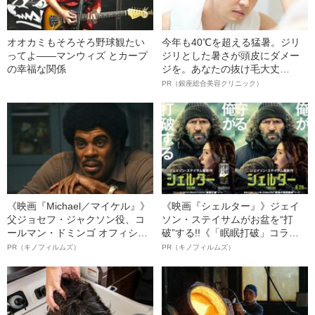
オオカミもそろそろ野球観たい
今年も40℃を超える猛暑。ジリ
ってよ――マンウィズ とカープ
ジリとした暑さが頭皮にダメー
の幸福な関係
ジを。あなたの抜け毛大丈
夫！？
PR（銀座総合美容クリニック）
《映画『Michael／マイケル』》
《映画『シェルター』》ジェイ
父ジョセフ・ジャクソン役、コ
ソン・ステイサムがお盆を“打
ールマン・ドミンゴ オフィシャ
破”する!!《「眠眠打破」コラ
ルインタビュー“観客を魅了した
ボ》
PR（キノフィルムズ）
PR（キノフィルムズ）
名優、複雑な父親像への想いを
語る”《日本興収70億円突破》