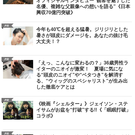
オフィシャルインタビュー“観客を魅了した
名優、複雑な父親像への想いを語る”《日本
興収70億円突破》
PR
今年も40℃を超える猛暑。ジリジリとした
暑さが頭皮にダメージを。あなたの抜け毛
大丈夫！？
PR
「えっ、こんなに変わるの？」36歳男性ラ
イターのニオイが激変！ 夏場に気にな
る“頭皮のニオイ”や“ベタつき”を解消す
る、“ウィッグのスペシャリスト”が生み出
した徹底ケアとは
PR
《映画『シェルター』》ジェイソン・ステ
イサムがお盆を“打破”する!!《「眠眠打破」
コラボ》
PR