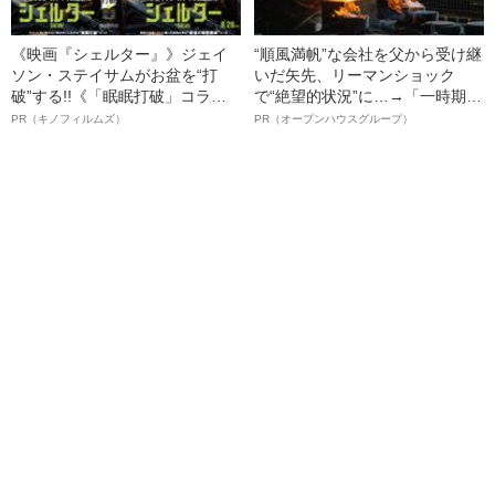
《映画『シェルター』》ジェイ
“順風満帆”な会社を父から受け継
ソン・ステイサムがお盆を“打
いだ矢先、リーマンショック
破”する!!《「眠眠打破」コラ
で“絶望的状況”に…→「一時期は
ボ》
納品3年待ち」のヒット商品を生
PR（キノフィルムズ）
PR（オープンハウスグループ）
んで危機を脱した四代目社長が
明かす、“逆転の戦術”