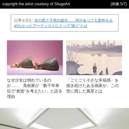
copyright the artist courtesy of ShugoArt
(画像 5/7)
記事を読む
夫の死と子供の誕生……何があっても創作を止
めなかったアーティストにとって“描く”とは
なぜ少女は倒れているの
「ごくごく小さな幸福感」を
か…… 美術家が「数千年単
描き続けたある画家が、この
位で“創造”を考えたい」と語る
世に残した風景とは
理由