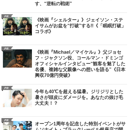
す、“逆転の戦術”
PR
《映画『シェルター』》ジェイソン・ステ
イサムがお盆を“打破”する!!《「眠眠打破」
コラボ》
PR
《映画『Michael／マイケル』》父ジョセ
フ・ジャクソン役、コールマン・ドミンゴ
オフィシャルインタビュー“観客を魅了した
名優、複雑な父親像への想いを語る”《日本
興収70億円突破》
PR
今年も40℃を超える猛暑。ジリジリとした
暑さが頭皮にダメージを。あなたの抜け毛
大丈夫！？
PR
オープン1周年を記念した特別イベントがサ
ムソナイト・ブラックレーベル銀座店で開