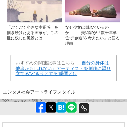
「ごくごく小さな幸福感」を
なぜ少女は倒れているの
描き続けたある画家が、この
か…… 美術家が「数千年単
世に残した風景とは
位で“創造”を考えたい」と語る
理由
おすすめの関連記事はこちら
「自分の身体は
他者かもしれない」アーティストを創作に駆り
立てる“どきりとする”瞬間とは
エンタメ
社会
アート
ライフスタイル
TOP
エンタメ
記事
[写真]夫の死と子供の誕生……何があっても創作を止めなか