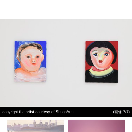
copyright the artist courtesy of ShugoArts
(画像 7/7)