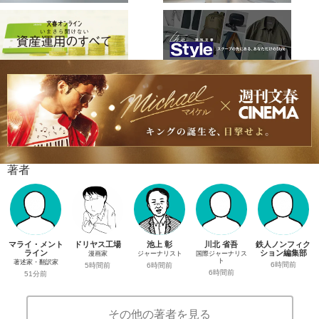
著者
マライ・メント
ドリヤス工場
池上 彰
川北 省吾
鉄人ノンフィク
ライン
ション編集部
漫画家
ジャーナリスト
国際ジャーナリス
ト
著述家・翻訳家
6時間前
5時間前
6時間前
6時間前
51分前
その他の著者を見る