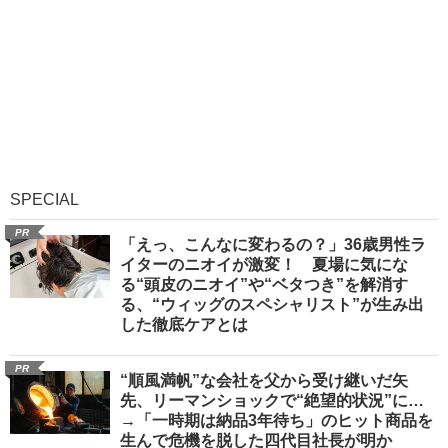
SPECIAL
PR
「えっ、こんなに変わるの？」36歳男性ラ
イターのニオイが激変！ 夏場に気にな
る“頭皮のニオイ”や“ベタつき”を解消す
る、“ウィッグのスペシャリスト”が生み出
した徹底ケアとは
PR
“順風満帆”な会社を父から受け継いだ矢
先、リーマンショックで“絶望的状況”に…
→「一時期は納品3年待ち」のヒット商品を
生んで危機を脱した四代目社長が明か