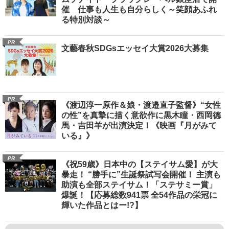
催 仕事も人生も自分らしく～笑顔あふれ
る特別対談～
PR
文藝春秋SDGsエッセイ大賞2026大募集
PR
《渡辺淳一原作＆娘・渡邉直子監督》“女性
の性”を真摯に描く意欲作に黒木瞳・西岡德
馬・吉田羊が出演決定！《映画『月がみて
いる』》
PR
《祝59歳》日本中の【ステイサム愛】が大
暴走！ “勝手に”生誕祭試写会開催！ 主演も
助演も全部ステイサム！「ステサミー賞」
爆誕！【応募総数941票 全54作品の栄冠に
輝いた作品とはー!?】