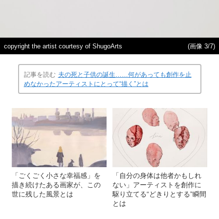
copyright the artist courtesy of ShugoArts
(画像 3/7)
記事を読む
夫の死と子供の誕生……何があっても創作を止
めなかったアーティストにとって“描く”とは
「ごくごく小さな幸福感」を
「自分の身体は他者かもしれ
描き続けたある画家が、この
ない」アーティストを創作に
世に残した風景とは
駆り立てる“どきりとする”瞬間
とは