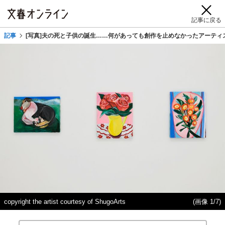
記事に戻る
記事
[写真]夫の死と子供の誕生……何があっても創作を止めなかったアーティ
copyright the artist courtesy of ShugoArts
(画像 1/7)