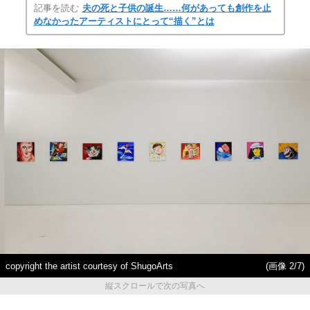
記事を読む
夫の死と子供の誕生……何があっても創作を止
めなかったアーティストにとって“描く”とは
copyright the artist courtesy of ShugoArts
(画像 2/7)
縦スクロールで次の写真へ