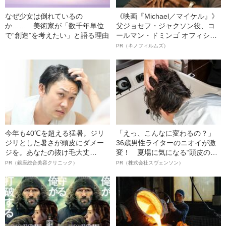
なぜ少女は倒れているの
《映画『Michael／マイケル』》
か…… 美術家が「数千年単位
父ジョセフ・ジャクソン役、コ
で“創造”を考えたい」と語る理由
ールマン・ドミンゴ オフィシャ
ルインタビュー“観客を魅了した
PR（キノフィルムズ）
名優、複雑な父親像への想いを
語る”《日本興収70億円突破》
今年も40℃を超える猛暑。ジリ
「えっ、こんなに変わるの？」
ジリとした暑さが頭皮にダメー
36歳男性ライターのニオイが激
ジを。あなたの抜け毛大丈
変！ 夏場に気になる“頭皮のニ
夫！？
オイ”や“ベタつき”を解消す
PR（銀座総合美容クリニック）
PR（株式会社スヴェンソン）
る、“ウィッグのスペシャリス
ト”が生み出した徹底ケアとは