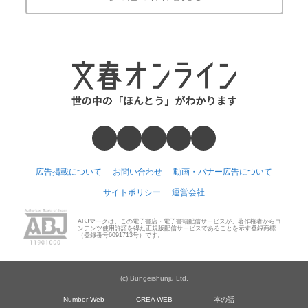
広告掲載について
お問い合わせ
動画・バナー広告について
サイトポリシー
運営会社
ABJマークは、この電子書店・電子書籍配信サービスが、著作権者からコ
ンテンツ使用許諾を得た正規版配信サービスであることを示す登録商標
（登録番号6091713号）です。
(c) Bungeishunju Ltd.
Number Web
CREA WEB
本の話