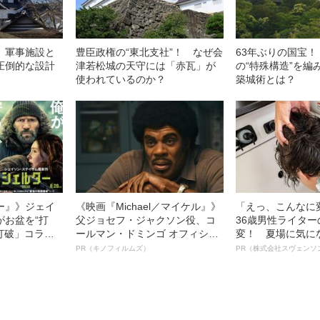
 軍事施設と
豊臣政権の“東北支社”！ なぜ会
63年ぶりの国宝
圧倒的な設計
津若松城の天守には「赤瓦」が
の“特殊構造”を編
使われているのか？
築城術とは？
ー』》ジェイ
《映画『Michael／マイケル』》
「えっ、こんなに
がお盆を“打
父ジョセフ・ジャクソン役、コ
36歳男性ライタ
眠打破」コラ
ールマン・ドミンゴ オフィシャ
変！ 夏場に気に
ルインタビュー“観客を魅了した
オイ”や“ベタつき
PR（キノフィルムズ）
PR（株式会社スヴェンソ
名優、複雑な父親像への想いを
る、“ウィッグの
語る”《日本興収70億円突破》
ト”が生み出した