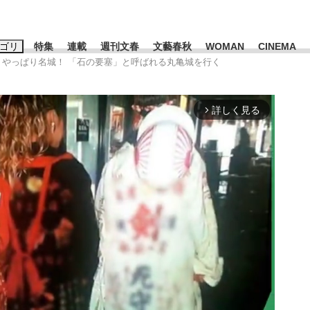
ゴリ
特集
連載
週刊文春
文藝春秋
WOMAN
CINEMA
、やっぱり名城！ 「石の要塞」と呼ばれる丸亀城を行く
キーワード入力
ス
エンタメ
ライフ
ビジネス
詳しく見る
arrow_forward_ios
ーワードタグ一覧
山凌輝
#高市早苗
#後藤真希
#森岡毅
#城彰二
#内田有紀
#亀和田武
み会、JIN→伊豆の...
「90%は失敗する。でも…」
日本生まれの