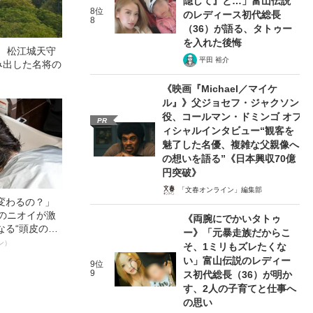
隠して』と…」富山伝説
8位
のレディース初代総長
8
（36）が語る、タトゥー
を入れた後悔
！ 松江城天守
平田 裕介
み出した名将の
《映画『Michael／マイケ
ル』》父ジョセフ・ジャクソン
役、コールマン・ドミンゴ オフ
PR
ィシャルインタビュー“観客を
魅了した名優、複雑な父親像へ
の想いを語る”《日本興収70億
円突破》
「文春オンライン」編集部
変わるの？」
ーのニオイが激
《両腕にでかいタトゥ
なる“頭皮のニ
ー》「元暴走族だからこ
”を解消す
ン）
そ、1ミリもズレたくな
スペシャリス
い」富山伝説のレディー
9位
徹底ケアとは
9
ス初代総長（36）が明か
す、2人の子育てと仕事へ
の思い