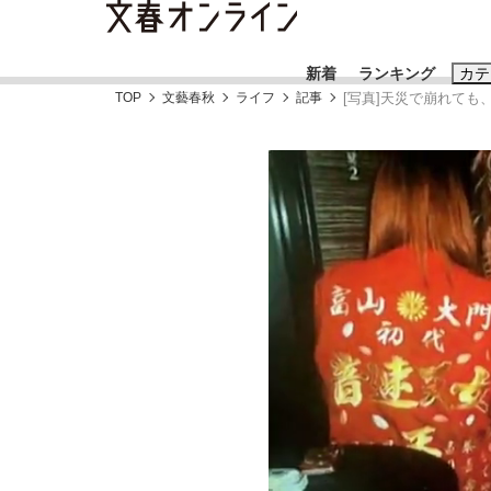
新着
ランキング
カテ
TOP
文藝春秋
ライフ
記事
[写真]天災で崩れても
スクープ
ニュー
おすすめのキ
#藤田晋
#三
#玉木雄一郎
《BTS厳戒トーキョー滞在記》RM→渋谷で飲
終戦から81年