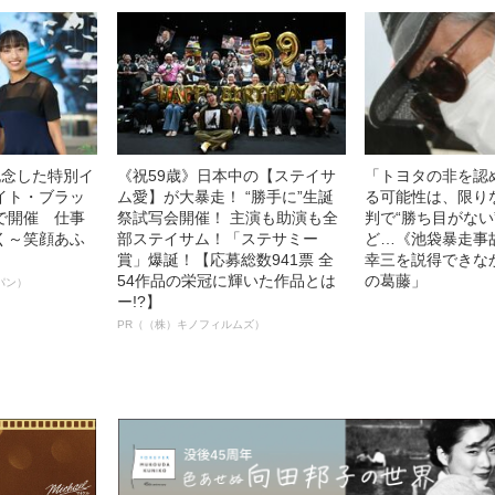
記念した特別イ
《祝59歳》日本中の【ステイサ
「トヨタの非を認
イト・ブラッ
ム愛】が大暴走！ “勝手に”生誕
る可能性は、限り
で開催 仕事
祭試写会開催！ 主演も助演も全
判で“勝ち目がない
く～笑顔あふ
部ステイサム！「ステサミー
ど…《池袋暴走事
賞」爆誕！【応募総数941票 全
幸三を説得できな
54作品の栄冠に輝いた作品とは
の葛藤」
パン）
ー!?】
PR（（株）キノフィルムズ）