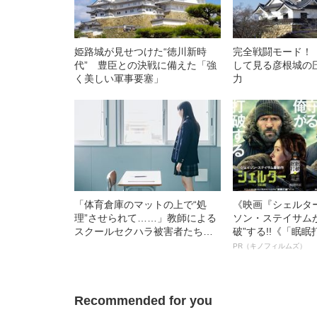
姫路城が見せつけた“徳川新時
完全戦闘モード！
代” 豊臣との決戦に備えた「強
して見る彦根城の
く美しい軍事要塞」
力
「体育倉庫のマットの上で“処
《映画『シェルタ
理”させられて……」教師による
ソン・ステイサム
スクールセクハラ被害者たちが
破”する!!《「眠
声をあげた！
ボ》
PR（キノフィルムズ）
Recommended for you