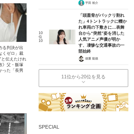
平田 裕介
「頭蓋骨がパックリ割れ
た」4トントラックに轢か
れ車両の下敷きに…表舞
10
台から“突然”姿を消した
位
人気アニメ声優が明か
10
す、凄惨な交通事故の一
める判決が出
部始終
なくゼロ」裁
”と伝えたけれ
徳重 龍徳
故》父・飯塚
かった「長男
11位から20位を見る
SPECIAL