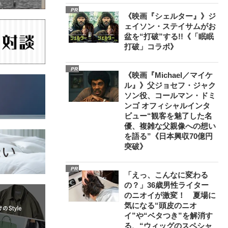
PR
《映画『シェルター』》ジ
ェイソン・ステイサムがお
盆を“打破”する!!《「眠眠
打破」コラボ》
PR
《映画『Michael／マイケ
ル』》父ジョセフ・ジャク
ソン役、コールマン・ドミ
ンゴ オフィシャルインタ
ビュー“観客を魅了した名
優、複雑な父親像への想い
を語る”《日本興収70億円
突破》
PR
「えっ、こんなに変わる
の？」36歳男性ライター
のニオイが激変！ 夏場に
気になる“頭皮のニオ
イ”や“ベタつき”を解消す
る、“ウィッグのスペシャ