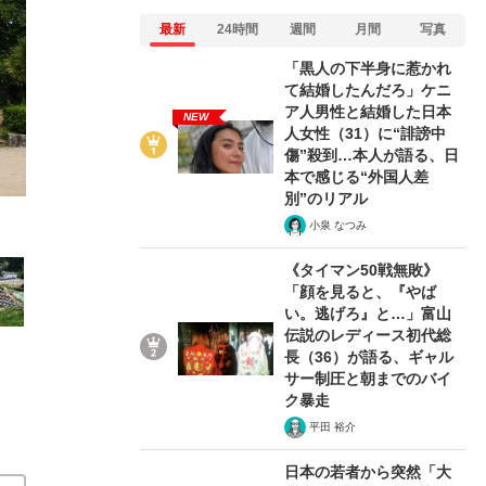
最新
24時間
週間
月間
写真
「黒人の下半身に惹かれ
て結婚したんだろ」ケニ
ア人男性と結婚した日本
NEW
3/19
人女性（31）に“誹謗中
傷”殺到…本人が語る、日
本で感じる“外国人差
別”のリアル
小泉 なつみ
《タイマン50戦無敗》
「顔を見ると、『やば
い。逃げろ』と…」富山
伝説のレディース初代総
長（36）が語る、ギャル
サー制圧と朝までのバイ
ク暴走
平田 裕介
日本の若者から突然「大