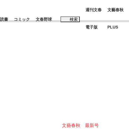
週刊文春
文藝春秋
読書
コミック
文春野球
検索
電子版
PLUS
インタビュー
読書
#松田聖子
本田圭佑が初めて明かした日本代表監督に...
K-POPアイドルたち
文藝春秋 最新号