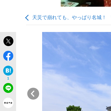
天災で崩れても、やっぱり名城！ 
「最悪の空気のまま解散」WBC日本代表“敗戦
私のあのとき、私のいま
1
前
「クマが悪者扱いされているのが悲しい」『北
キングの誕生を、目撃せよ。