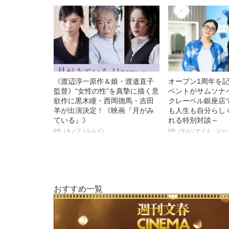
《渡辺淳一原作＆娘・渡邉直子
オープン1周年を
監督》“女性の性”を真摯に描く意
ベントがサムソナ
欲作に黒木瞳・西岡德馬・吉田
クレーベル銀座店
羊が出演決定！《映画『月がみ
も人生も自分らし
ている』》
れる特別対談～
PR（キノフィルムズ）
PR（サムソナイト・ジャ
おすすめ一覧