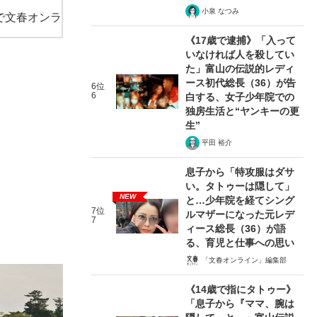
小泉 なつみ
で文春オンラ
《17歳で逮捕》「入って
いなければ人を殺してい
た」富山の伝説的レディ
ース初代総長（36）が告
6位
6
白する、女子少年院での
独房生活と“ヤンキーの更
生”
平田 裕介
息子から「特攻服はダサ
い。タトゥーは隠して」
NEW
と…少年院を経てシング
7位
ルマザーになった元レデ
7
ィース総長（36）が語
る、育児と仕事への思い
「文春オンライン」編集部
《14歳で指にタトゥー》
「息子から『ママ、腕は