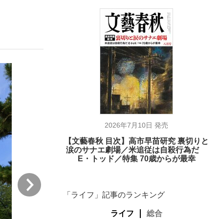
む将棋
った」侍ジャパン選手が証言した“NPB聞...
2026年7月10日 発売
【文藝春秋 目次】高市早苗研究 裏切りと
涙のサナエ劇場／米追従は自殺行為だ
E・トッド／特集 70歳からが最幸
次
「ライフ」記事のランキング
ライフ
総合