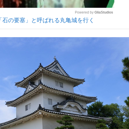
Powered by 
GliaStudios
「石の要塞」と呼ばれる丸亀城を行く
観る将棋、読
Mute
”の真実 選手が明かす...
「敗因分析は一切聞かれなか
の国から』倉本聰氏（91...