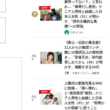
麻売ってない？」と言わ
れ…「侮辱だし差別」ケ
NEW
ニア人男性と結婚した日
本人女性（31）が明か
す、“排外主義的な風
潮”への苦悩
小泉 なつみ
《富山・伝説の暴走族》
11人からの集団リンチ、
腕に10箇所以上の根性焼
4位
き…「音速天女」初代総
4
長しおりさん（36）が明
かす、過酷すぎる10代
「文春オンライン」編集部
入園式の家族写真をSNS
に投稿→「国へ帰れ」
NEW
と“差別発言”殺到…ケニ
5位
ア人男性と結婚した日本
5
人女性（31）が、“世間か
らの視線”に思うこと