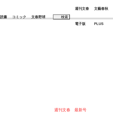
週刊文春
文藝春秋
読書
コミック
文春野球
検索
電子版
PLUS
インタビュー
読書
#松田聖子
む将棋
BC日本代表“敗戦”の真実 選手が明かす...
週刊文春 最新号