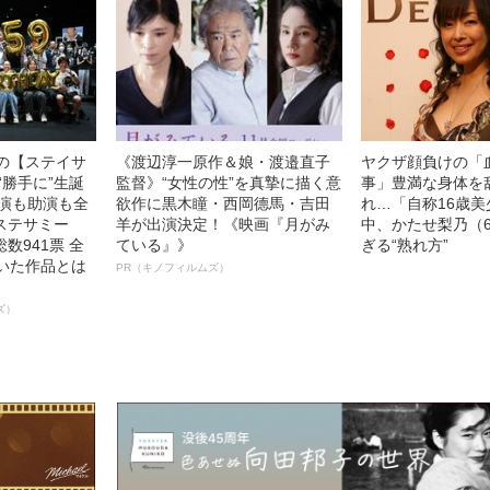
中の【ステイサ
《渡辺淳一原作＆娘・渡邉直子
ヤクザ顔負けの「
“勝手に”生誕
監督》“女性の性”を真摯に描く意
事」豊満な身体を
主演も助演も全
欲作に黒木瞳・西岡德馬・吉田
れ…「自称16歳
ステサミー
羊が出演決定！《映画『月がみ
中、かたせ梨乃（
数941票 全
ている』》
ぎる“熟れ方”
輝いた作品とは
PR（キノフィルムズ）
ズ）