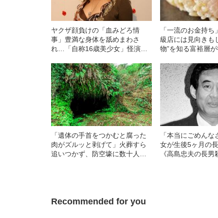
ヤクザ顔負けの「血みどろ情
「一流のお金持ち
事」豊満な身体を舐めまわさ
級店には見向きも
れ…「自称16歳美少女」怪演
物”を知る富裕層が
中、かたせ梨乃（69）の美しす
のスシ”の正体
ぎる“熟れ方”
「遺体の手首をつかむと腐った
「本当にごめんな
肉がズルッと剥げて」火葬すら
女が生後5ヶ月の
追いつかず、防空壕に数十人
《高島忠夫の長男
を“集団土葬”…この世の地獄を見
婦が背負った“消え
た少年兵が明かした“過酷すぎる
39年の事件）
任務”とは
Recommended for you