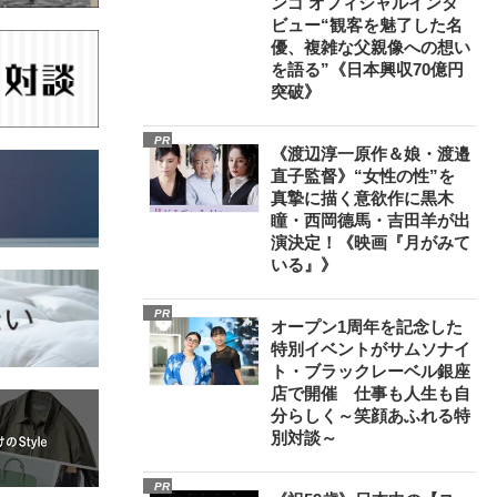
ンゴ オフィシャルインタ
ビュー“観客を魅了した名
優、複雑な父親像への想い
を語る”《日本興収70億円
突破》
PR
《渡辺淳一原作＆娘・渡邉
直子監督》“女性の性”を
真摯に描く意欲作に黒木
瞳・西岡德馬・吉田羊が出
演決定！《映画『月がみて
いる』》
PR
オープン1周年を記念した
特別イベントがサムソナイ
ト・ブラックレーベル銀座
店で開催 仕事も人生も自
分らしく～笑顔あふれる特
別対談～
PR