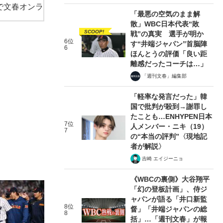
で文春オンラ
「最悪の空気のまま解
散」WBC日本代表“敗
SCOOP!
戦”の真実 選手が明か
6位
す“井端ジャパン”首脳陣
6
ほんとうの評価「良い距
離感だったコーチは…」
「週刊文春」編集部
「軽率な発言だった」韓
国で批判が殺到→謝罪し
たことも…ENHYPEN日本
7位
人メンバー・ニキ（19）
7
の“本当の評判”〈現地記
者が解説〉
吉崎 エイジーニョ
《WBCの裏側》大谷翔平
「幻の登板計画」、侍ジ
ャパンが語る「井口新監
8位
督」「井端ジャパンの総
8
括」…「週刊文春」が報