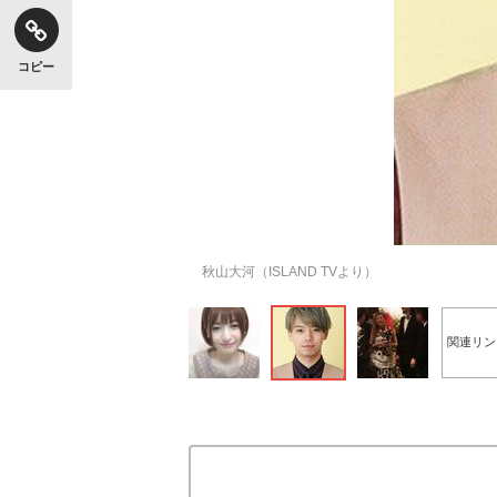
コピー
秋山大河（ISLAND TVより）
関連リン