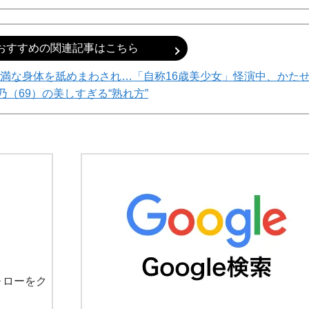
おすすめの関連記事はこちら
満な身体を舐めまわされ…「自称16歳美少女」怪演中、かた
乃（69）の美しすぎる“熟れ方”
ォローをク