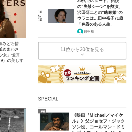
20代でのヌード、伝説
の“失禁シーン”を熱演、
10
沢田研二との“略奪婚”の
位
ウラには…田中裕子71歳
10
「色香のある人生」
田中 稲
血みどろ情
舐めまわさ
11位から20位を見る
美少女」怪演
69）の美しす
SPECIAL
PR
《映画『Michael／マイケ
ル』》父ジョセフ・ジャク
ソン役、コールマン・ドミ