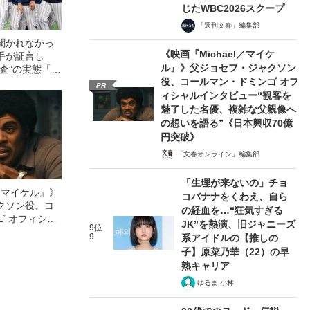
じたWBC2026スクープ
「週刊文春」編集部
聞かれなかっ
《映画『Michael／マイケ
手が証言し
ル』》父ジョセフ・ジャクソン
調査”の実態「選
役、コールマン・ドミンゴ オフ
要求は…」
PR
ィシャルインタビュー“観客を
魅了した名優、複雑な父親像へ
の想いを語る”《日本興収70億
円突破》
「文春オンライン」編集部
「生理が来ないの」チョ
l／マイケル』》
コバナナをくわえ、自ら
クソン役、コ
の経血を…“狂気すぎる
ゴ オフィシャ
JK”を熱演、旧ジャニーズ
9位
観客を魅了した
9
系アイドルの【推しの
像への想いを
子】原菜乃華（22）の早
0億円突破》
熟キャリア
ゆるま 小林