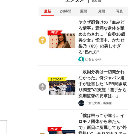
最新
24時間
週間
月間
写真
ヤクザ顔負けの「血みど
ろ情事」豊満な身体を舐
NEW
3/4
めまわされ…「自称16歳
美少女」怪演中、かたせ
梨乃（69）の美しすぎ
る“熟れ方”
ゆるま 小林
「敗因分析は一切聞かれ
なかった」侍ジャパン選
SCOOP!
手が証言した“NPB聞き取
り調査”の実態「選手から
次期監督の要求は…」
「週刊文春」編集部
「僕は根っこが違う。イ
ロモノ団体から来たん
で」新日に所属しても“外
NEW
様扱い”…それでもスター