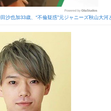
Powered by 
GliaStudios
田沙也加33歳、“不倫疑惑”元ジャニーズ秋山大河
いまさら聞け
Mute
手が証言した“NPB聞...
「クマが悪者扱いされているの
もっと見る
カー日本代表・森保一監督...