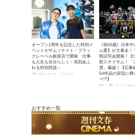
オープン1周年を記念した特別イ
《祝59歳》日本
ベントがサムソナイト・ブラッ
ム愛】が大暴走！ 
クレーベル銀座店で開催 仕事
祭試写会開催！ 
も人生も自分らしく～笑顔あふ
部ステイサム！「
れる特別対談～
賞」爆誕！【応募総
54作品の栄冠に
PR（サムソナイト・ジャパン）
ー!?】
PR（（株）キノフィルム
おすすめ一覧