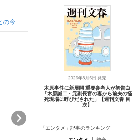
との今
ない資産運用のすべて
が悲しい」『北の国から』倉本聰氏（91...
2026年8月6日 発売
木原事件に新展開 重要参考人が初告白
「木原誠二・元副長官の妻から前夫の怪
死現場に呼びだされた」【週刊文春 目
次】
次
「エンタメ」記事のランキング
エンタメ
総合