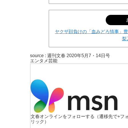
ヤクザ顔負けの「血みどろ情事」豊
梨
source : 週刊文春 2020年5月7・14日号
エンタメ
芸能
文春オンラインをフォローする
（遷移先で+フ
リック）