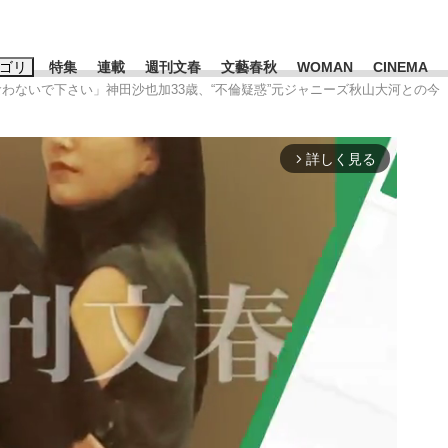
ゴリ
特集
連載
週刊文春
文藝春秋
WOMAN
CINEMA
食わないで下さい」神田沙也加33歳、“不倫疑惑”元ジャニーズ秋山大河との今
キーワード入力
ス
エンタメ
ライフ
ビジネス
詳しく見る
arrow_forward_ios
ーワードタグ一覧
山凌輝
#高市早苗
#後藤真希
#森岡毅
#城彰二
#内田有紀
観る将棋、読
#亀和田武
て明かした日本代表監督に...
「最悪の空気のまま解散」W