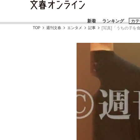
新着
ランキング
カテ
TOP
週刊文春
エンタメ
記事
[写真]「うちの子を
スクープ
ニュー
おすすめのキ
#藤田晋
#三
#玉木雄一郎
「90%は失敗する。でも…」本田圭佑が初め
終戦から81年