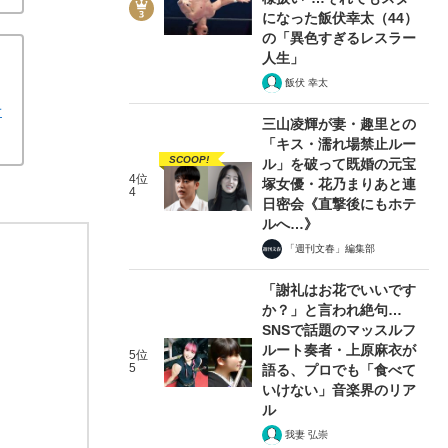
になった飯伏幸太（44）
の「異色すぎるレスラー
人生」
飯伏 幸太
せ
三山凌輝が妻・趣里との
「キス・濡れ場禁止ルー
SCOOP!
ル」を破って既婚の元宝
4位
塚女優・花乃まりあと連
4
日密会《直撃後にもホテ
ルへ…》
「週刊文春」編集部
「謝礼はお花でいいです
か？」と言われ絶句…
SNSで話題のマッスルフ
ルート奏者・上原麻衣が
5位
5
語る、プロでも「食べて
いけない」音楽界のリア
ル
我妻 弘崇