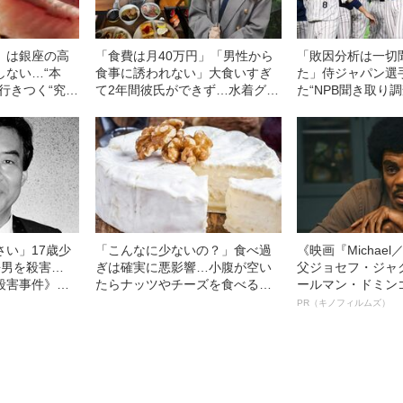
」は銀座の高
「食費は月40万円」「男性から
「敗因分析は一切
しない…“本
食事に誘われない」大食いすぎ
た」侍ジャパン選
行きつく“究極
て2年間彼氏ができず…水着グラ
た“NPB聞き取り
ビアも話題の“可愛すぎる”大食い
手から次期監督の
女子（24）が語る、驚愕の食生
活
さい」17歳少
「こんなに少ないの？」食べ過
《映画『Michae
長男を殺害…
ぎは確実に悪影響…小腹が空い
父ジョセフ・ジャ
殺害事件》夫
たらナッツやチーズを食べる人
ールマン・ドミン
ない傷”（昭和
が知らない「本当の適正量」
ルインタビュー“
PR（キノフィルムズ）
名優、複雑な父親
語る”《日本興収7