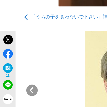
「うちの子を食わないで下さい」神
「敗因分析は一切聞かれなかった」侍ジャパン選
キングの誕生を、目撃せよ。
11
the Style
前
「目標達成できなかったからと言って…」サッ