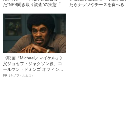
た“NPB聞き取り調査”の実態「選
たらナッツやチーズを食べる人
手から次期監督の要求は…」
が知らない「本当の適正量」
《映画『Michael／マイケル』》
父ジョセフ・ジャクソン役、コ
ールマン・ドミンゴ オフィシャ
ルインタビュー“観客を魅了した
PR（キノフィルムズ）
名優、複雑な父親像への想いを
語る”《日本興収70億円突破》