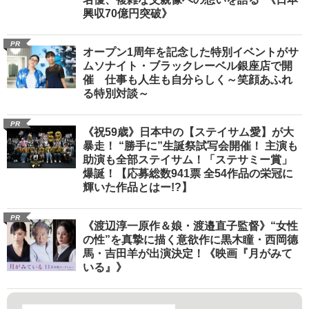
興収70億円突破》
PR
オープン1周年を記念した特別イベントがサ
ムソナイト・ブラックレーベル銀座店で開
催 仕事も人生も自分らしく～笑顔あふれ
る特別対談～
PR
《祝59歳》日本中の【ステイサム愛】が大
暴走！ “勝手に”生誕祭試写会開催！ 主演も
助演も全部ステイサム！「ステサミー賞」
爆誕！【応募総数941票 全54作品の栄冠に
輝いた作品とはー!?】
PR
《渡辺淳一原作＆娘・渡邉直子監督》“女性
の性”を真摯に描く意欲作に黒木瞳・西岡德
馬・吉田羊が出演決定！《映画『月がみて
いる』》