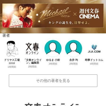
著者
ドリヤス工場
「文春オンライ
ゆるま 小林
永井 均
時事ドットコム
ン」編集部
漫画家
2時間前
2時間前
4時間前
2時間前
1時間前
その他の著者を見る