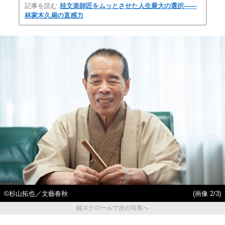
記事を読む
桂文楽師匠をムッとさせた人生最大の選択――
林家木久扇の直感力
©杉山拓也／文藝春秋
(画像 2/3)
縦スクロールで次の写真へ