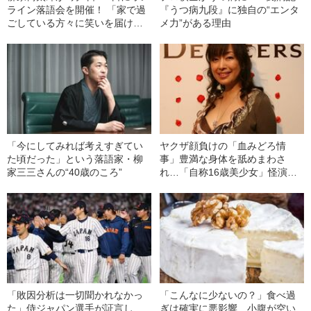
ライン落語会を開催！ 「家で過
『うつ病九段』に独自の“エンタ
ごしている方々に笑いを届けた
メ力”がある理由
い」
「今にしてみれば考えすぎてい
ヤクザ顔負けの「血みどろ情
た頃だった」という落語家・柳
事」豊満な身体を舐めまわさ
家三三さんの“40歳のころ”
れ…「自称16歳美少女」怪演
中、かたせ梨乃（69）の美しす
ぎる“熟れ方”
「敗因分析は一切聞かれなかっ
「こんなに少ないの？」食べ過
た」侍ジャパン選手が証言し
ぎは確実に悪影響…小腹が空い