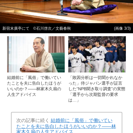
新宿末廣亭にて ©石川啓次／文藝春秋
(画像 3/3)
結婚前に「風俗」で働いてい
「敗因分析は一切聞かれなか
たことを夫に告白したほうが
った」侍ジャパン選手が証言
いいのか？――林家木久扇の
した“NPB聞き取り調査”の実態
人生アドバイス
「選手から次期監督の要求
は…」
次の記事に続く
結婚前に「風俗」で働いてい
たことを夫に告白したほうがいいのか？――林
家木久扇の人生アドバイス