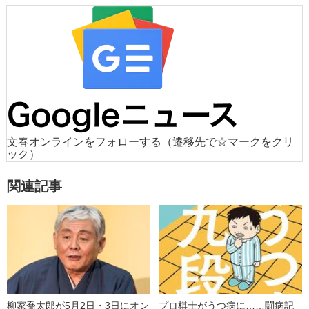
文春オンラインをフォローする
（遷移先で☆マークをクリ
ック）
関連記事
柳家喬太郎が5月2日・3日にオン
プロ棋士がうつ病に……闘病記