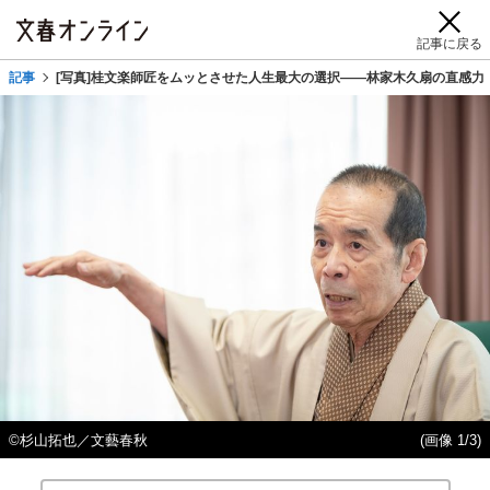
記事に戻る
記事
[写真]桂文楽師匠をムッとさせた人生最大の選択――林家木久扇の直感力
©杉山拓也／文藝春秋
(画像 1/3)