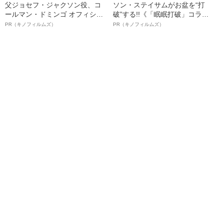
父ジョセフ・ジャクソン役、コ
ソン・ステイサムがお盆を“打
ールマン・ドミンゴ オフィシャ
破”する!!《「眠眠打破」コラ
ルインタビュー“観客を魅了した
ボ》
PR（キノフィルムズ）
PR（キノフィルムズ）
名優、複雑な父親像への想いを
語る”《日本興収70億円突破》