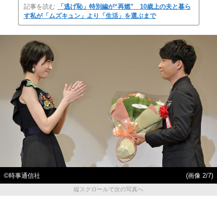
記事を読む
「逃げ恥」特別編が“再燃” 10歳上の夫と暮ら
す私が「ムズキュン」より「生活」を選ぶまで
©時事通信社
(画像 2/7)
縦スクロールで次の写真へ