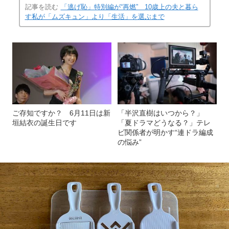
記事を読む
「逃げ恥」特別編が“再燃” 10歳上の夫と暮ら
す私が「ムズキュン」より「生活」を選ぶまで
ご存知ですか？ 6月11日は新
「半沢直樹はいつから？」
垣結衣の誕生日です
「夏ドラマどうなる？」テレ
ビ関係者が明かす“連ドラ編成
の悩み”