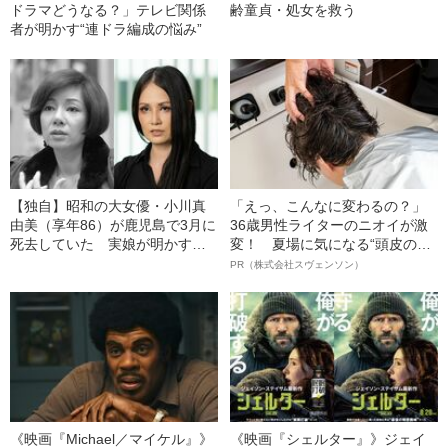
ドラマどうなる？」テレビ関係
齢童貞・処女を救う
者が明かす“連ドラ編成の悩み”
【独自】昭和の大女優・小川真
「えっ、こんなに変わるの？」
由美（享年86）が鹿児島で3月に
36歳男性ライターのニオイが激
死去していた 実娘が明かす
変！ 夏場に気になる“頭皮のニ
「毒母」の素顔と空白の晩年
オイ”や“ベタつき”を解消す
PR（株式会社スヴェンソン）
る、“ウィッグのスペシャリス
ト”が生み出した徹底ケアとは
《映画『Michael／マイケル』》
《映画『シェルター』》ジェイ