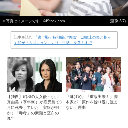
※写真はイメージです ©iStock.com
(画像 3/7)
記事を読む
「逃げ恥」特別編が“再燃” 10歳上の夫と暮ら
す私が「ムズキュン」より「生活」を選ぶまで
【独自】昭和の大女優・小川
『逃げ恥』『重版出来！』脚
真由美（享年86）が鹿児島で3
本家が「原作を繰り返し読ま
月に死去していた 実娘が明
ない」理由
かす「毒母」の素顔と空白の
晩年