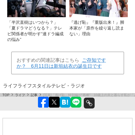
「半沢直樹はいつから？」
『逃げ恥』『重版出来！』脚
「夏ドラマどうなる？」テレ
本家が「原作を繰り返し読ま
ビ関係者が明かす“連ドラ編成
ない」理由
の悩み”
おすすめの関連記事はこちら
ご存知です
か？ 6月11日は新垣結衣の誕生日です
ライフ
ライフスタイル
テレビ・ラジオ
TOP
ライフ
記事
[写真]「逃げ恥」特別編が“再燃” 10歳上の夫と暮らす私が