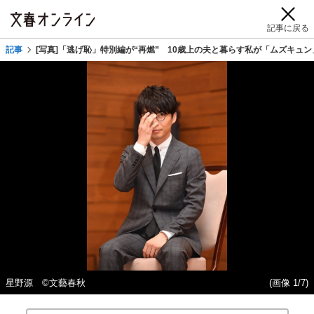
記事に戻る
記事
[写真]「逃げ恥」特別編が“再燃” 10歳上の夫と暮らす私が「ムズキュ
星野源 ©文藝春秋
(画像 1/7)