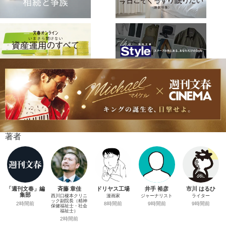
著者
「週刊文春」編
斉藤 章佳
ドリヤス工場
井手 裕彦
市川 はるひ
集部
西川口榎本クリニ
漫画家
ジャーナリスト
ライター
ック副院長（精神
2時間前
8時間前
9時間前
9時間前
保健福祉士・社会
福祉士）
2時間前