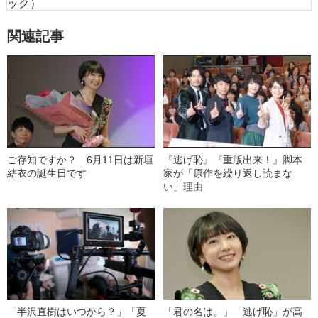
ック）
関連記事
ご存知ですか？ 6月11日は新垣
『逃げ恥』『重版出来！』脚本
結衣の誕生日です
家が「原作を繰り返し読まな
い」理由
「半沢直樹はいつから？」「夏
「君の名は。」「逃げ恥」が高