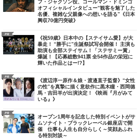
フ・ジャクソン役、コールマン・ドミンゴ
オフィシャルインタビュー“観客を魅了した
名優、複雑な父親像への想いを語る”《日本
興収70億円突破》
PR
《祝59歳》日本中の【ステイサム愛】が大
暴走！ “勝手に”生誕祭試写会開催！ 主演も
助演も全部ステイサム！「ステサミー賞」
爆誕！【応募総数941票 全54作品の栄冠に
輝いた作品とはー!?】
PR
《渡辺淳一原作＆娘・渡邉直子監督》“女性
の性”を真摯に描く意欲作に黒木瞳・西岡德
馬・吉田羊が出演決定！《映画『月がみて
いる』》
PR
オープン1周年を記念した特別イベントがサ
ムソナイト・ブラックレーベル銀座店で開
催 仕事も人生も自分らしく～笑顔あふれ
る特別対談～