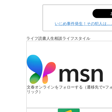
いじめ事件発生！その犯人は…
ライフ
読書
人生相談
ライフスタイル
文春オンラインをフォローする
（遷移先で+フ
リック）