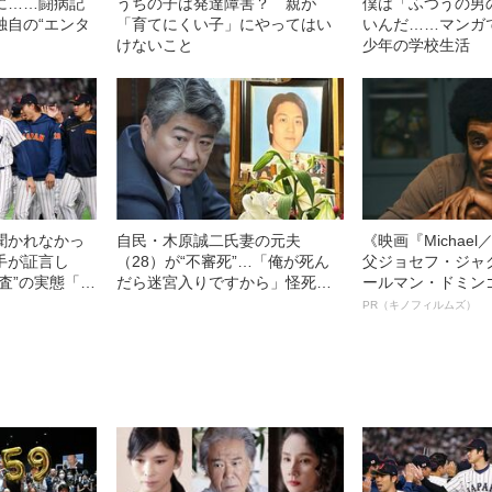
に……闘病記
うちの子は発達障害？ 親が
僕は「ふつうの男
独自の“エンタ
「育てにくい子」にやってはい
いんだ……マンガ
けないこと
少年の学校生活
聞かれなかっ
自民・木原誠二氏妻の元夫
《映画『Michae
手が証言し
（28）が“不審死”…「俺が死ん
父ジョセフ・ジャ
調査”の実態「選
だら迷宮入りですから」怪死現
ールマン・ドミン
要求は…」
場を知るキーマンが重大証言
ルインタビュー“
PR（キノフィルムズ）
《木原事件に新展開》
名優、複雑な父親
語る”《日本興収7