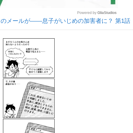
Powered by 
GliaStudios
のメールが――息子がいじめの加害者に？ 第1話
いまさら聞け
Mute
手が証言した“NPB聞...
「クマが悪者扱いされているの
もっと見る
カー日本代表・森保一監督...