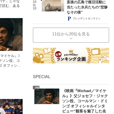
の子」じゃな
10
直後の広島で復旧活動に
位
で読む、ある
当たった水兵たちの“悲惨
10
なその後”
プレジデントオンライン
11位から20位を見る
l／マイケル』》
クソン役、コ
ゴ オフィシャ
観客を魅了した
像への想いを
SPECIAL
0億円突破》
PR
《映画『Michael／マイケ
ル』》父ジョセフ・ジャク
ソン役、コールマン・ドミ
ンゴ オフィシャルインタ
ビュー“観客を魅了した名