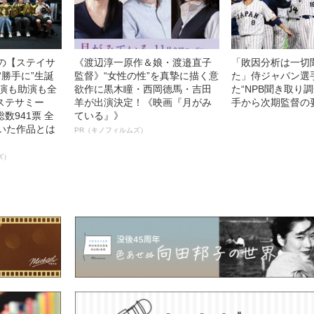
中の【ステイサ
《渡辺淳一原作＆娘・渡邉直子
「敗因分析は一切
“勝手に”生誕
監督》“女性の性”を真摯に描く意
た」侍ジャパン選
主演も助演も全
欲作に黒木瞳・西岡德馬・吉田
た“NPB聞き取り
ステサミー
羊が出演決定！《映画『月がみ
手から次期監督の
数941票 全
ている』》
輝いた作品とは
PR（キノフィルムズ）
ズ）