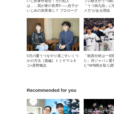
いじめ事件発生！その犯人
プロ棋士がうつ病
は……我が家の長男⁉――息子が
『うつ病九段』に
いじめの加害者に？ プロローグ
メ力”がある理由
5月の憂うつをやり過ごすいくつ
「敗因分析は一切
かの方法［後編］トミヤマユキ
た」侍ジャパン選
コ×星野概念
た“NPB聞き取り
手から次期監督の
Recommended for you