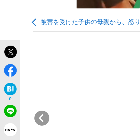
被害を受けた子供の母親から、怒り
「敗因分析は一切聞かれなかった」侍ジャパン選
キングの誕生を、目撃せよ。
0
the Style
前
「目標達成できなかったからと言って…」サッ