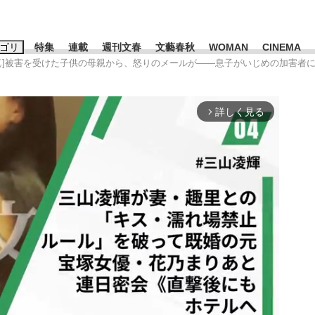
ゴリ
特集
連載
週刊文春
文藝春秋
WOMAN
CINEMA
真]被害を受けた子供の母親から、怒りのメールが――息子がいじめの加害者に
キーワード入力
ス
エンタメ
ライフ
ビジネス
詳しく見る
arrow_forward_ios
ーワードタグ一覧
山凌輝
#高市早苗
#後藤真希
#森岡毅
#城彰二
#内田有紀
観る将棋、読
#亀和田武
て明かした日本代表監督に...
「最悪の空気のまま解散」W