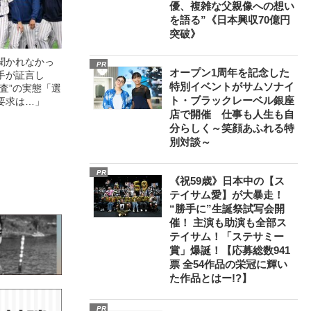
優、複雑な父親像への想い
を語る”《日本興収70億円
突破》
聞かれなかっ
PR
オープン1周年を記念した
手が証言し
特別イベントがサムソナイ
調査”の実態「選
ト・ブラックレーベル銀座
要求は…」
店で開催 仕事も人生も自
分らしく～笑顔あふれる特
別対談～
PR
《祝59歳》日本中の【ス
テイサム愛】が大暴走！
“勝手に”生誕祭試写会開
催！ 主演も助演も全部ス
テイサム！「ステサミー
賞」爆誕！【応募総数941
票 全54作品の栄冠に輝い
た作品とはー!?】
PR