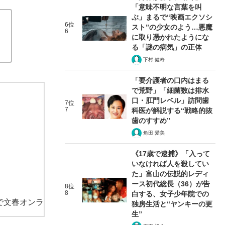
「意味不明な言葉を叫
ぶ」まるで“映画エクソシ
6位
スト”の少女のよう…悪魔
6
に取り憑かれたようにな
る「謎の病気」の正体
下村 健寿
「要介護者の口内はまる
で荒野」「細菌数は排水
口・肛門レベル」訪問歯
7位
7
科医が解説する“戦略的抜
歯のすすめ”
角田 愛美
《17歳で逮捕》「入って
いなければ人を殺してい
た」富山の伝説的レディ
ース初代総長（36）が告
8位
8
白する、女子少年院での
で文春オンラ
独房生活と“ヤンキーの更
生”