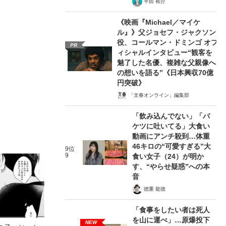
平田 裕介
《映画『Michael／マイケ
ル』》父ジョセフ・ジャクソン
役、コールマン・ドミンゴ オフ
PR
ィシャルインタビュー“観客を
魅了した名優、複雑な父親像へ
の想いを語る”《日本興収70億
円突破》
「文春オンライン」編集部
「飲み込んでない」「バ
ケツに吐いてる」大食い
動画にアンチ殺到…体重
46キロの“可愛すぎる”大
9位
9
食い女子（24）が明か
す、“やらせ疑惑”への本
音
徳重 龍徳
「食事をしたい者は死人
を山に運べ」…原爆投下
NEW