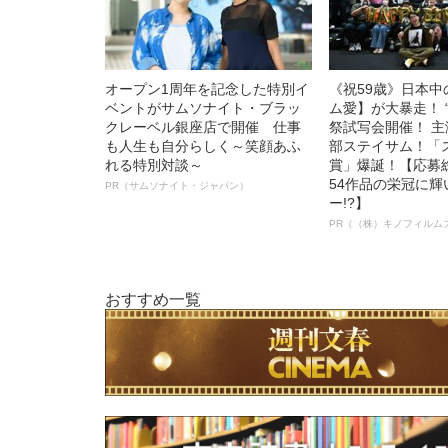
オープン1周年を記念した特別イ
《祝59歳》日本
ベントがサムソナイト・ブラッ
ム愛】が大暴走！ 
クレーベル銀座店で開催 仕事
祭試写会開催！ 
も人生も自分らしく～笑顔あふ
部ステイサム！「
れる特別対談～
賞」爆誕！【応募総
54作品の栄冠に
PR（サムソナイト・ジャパン）
ー!?】
PR（（株）キノフィルム
おすすめ一覧