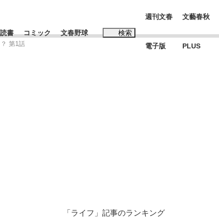
週刊文春
文藝春秋
読書
コミック
文春野球
検索
？ 第1話
電子版
PLUS
インタビュー
読書
#松田聖子
む将棋
BC日本代表“敗戦”の真実 選手が明かす...
「ライフ」記事のランキング