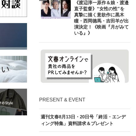
《渡辺淳一原作＆娘・渡邉
直子監督》“女性の性”を
真摯に描く意欲作に黒木
瞳・西岡德馬・吉田羊が出
演決定！《映画『月がみて
いる』》
PRESENT & EVENT
週刊文春8月13日・20日号「終活・エンデ
ィング特集」資料請求＆プレゼント