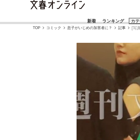
新着
ランキング
カテ
TOP
コミック
息子がいじめの加害者に？
記事
[写
スクープ
ニュー
おすすめのキ
#藤田晋
#三
#玉木雄一郎
「90%は失敗する。でも…」本田圭佑が初め
終戦から81年