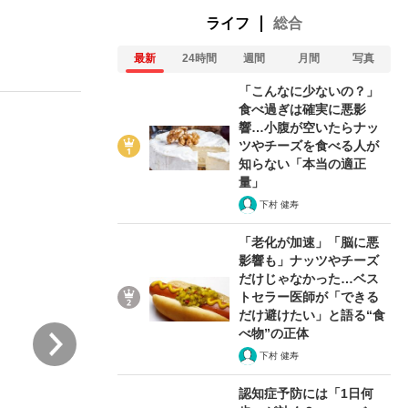
ライフ
総合
最新
24時間
週間
月間
写真
ない資産運用のすべて
「こんなに少ないの？」
食べ過ぎは確実に悪影
響…小腹が空いたらナッ
ツやチーズを食べる人が
が悲しい」『北の国から』倉本聰氏（91...
知らない「本当の適正
量」
下村 健寿
「老化が加速」「脳に悪
影響も」ナッツやチーズ
だけじゃなかった…ベス
トセラー医師が「できる
だけ避けたい」と語る“食
次
べ物”の正体
下村 健寿
認知症予防には「1日何