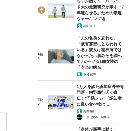
歩」が効く？ ハーバー
ド大の最新研究が示す「7
年遅らせる」ための最適
ウォーキング術
梶山 寿子
3/6
「夫の名前を忘れた」
「被害妄想にとらわれて
いる」彼女は精神病では
4位
なかった…脳みそを調べ
4
てわかった51歳女性の
「本当の病名」
下村 健寿
1万人を診た認知症外来専
門医・内野勝行氏が直
伝！“予防メシ”「認知症
5位
5
に良い食べ物は…」
内野 勝行
「週刊文春」編集部
「身体が勝手に動く」