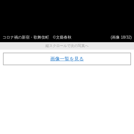
コロナ禍の新宿・歌舞伎町 ©文藝春秋
(画像 18/32)
縦スクロールで次の写真へ
画像一覧を見る