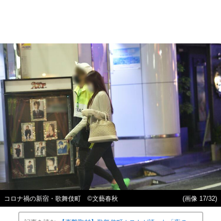
コロナ禍の新宿・歌舞伎町 ©文藝春秋
(画像 17/32)