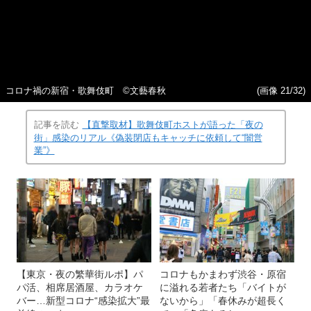
コロナ禍の新宿・歌舞伎町 ©文藝春秋
(画像 21/32)
記事を読む
【直撃取材】歌舞伎町ホストが語った「夜の
街」感染のリアル《偽装閉店もキャッチに依頼して“闇営