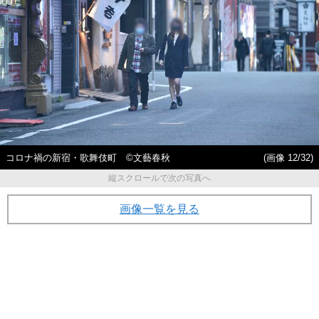
コロナ禍の新宿・歌舞伎町 ©文藝春秋
(画像 12/32)
縦スクロールで次の写真へ
画像一覧を見る