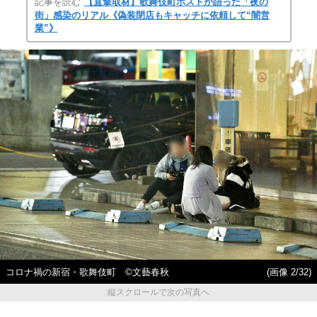
記事を読む
【直撃取材】歌舞伎町ホストが語った「夜の
街」感染のリアル《偽装閉店もキャッチに依頼して“闇営
業”》
コロナ禍の新宿・歌舞伎町 ©文藝春秋
(画像 2/32)
縦スクロールで次の写真へ