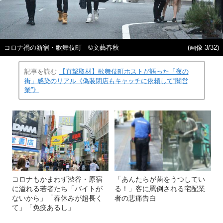
コロナ禍の新宿・歌舞伎町 ©文藝春秋
(画像 3/32)
記事を読む
【直撃取材】歌舞伎町ホストが語った「夜の
街」感染のリアル《偽装閉店もキャッチに依頼して“闇営
業”》
コロナもかまわず渋谷・原宿
「あんたらが菌をうつしてい
に溢れる若者たち「バイトが
る！」客に罵倒される宅配業
ないから」「春休みが超長く
者の悲痛告白
て」「免疫あるし」