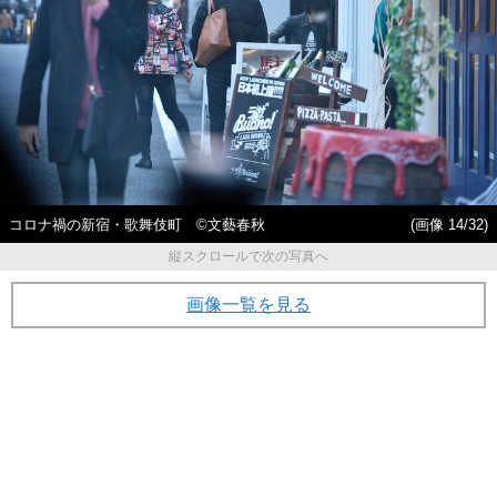
コロナ禍の新宿・歌舞伎町 ©文藝春秋
(画像 14/32)
縦スクロールで次の写真へ
画像一覧を見る