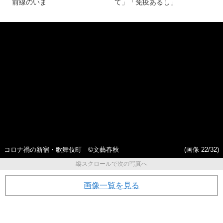
業”》
【東京・夜の繁華街ルポ】パ
コロナもかまわず渋谷・原宿
パ活、相席居酒屋、カラオケ
に溢れる若者たち「バイトが
バー…新型コロナ“感染拡大”最
ないから」「春休みが超長く
前線のいま
て」「免疫あるし」