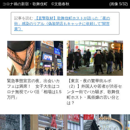
コロナ禍の新宿・歌舞伎町 ©文藝春秋
(画像 5/32)
記事を読む
【直撃取材】歌舞伎町ホストが語った「夜の
街」感染のリアル《偽装閉店もキャッチに依頼して“闇営
業”》
緊急事態宣言の夜、出会いカ
【東京・夜の繁華街ルポ
フェは満席！ 女子大生はコ
（2）】外国人や若者が渋谷セ
ロナ無視でパパ活「相場は1.5
ンター街でバカ騒ぎ、歌舞伎
万円」
町ホスト・風俗嬢の言い分と
は？