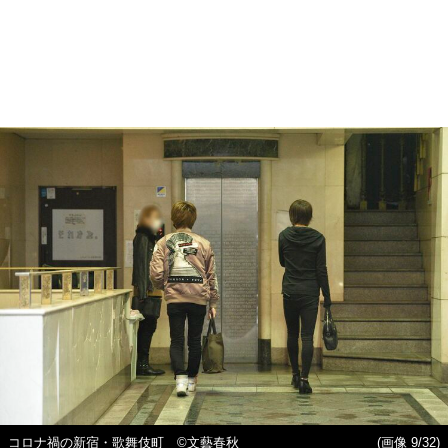
コロナ禍の新宿・歌舞伎町 ©文藝春秋
(画像 9/32)