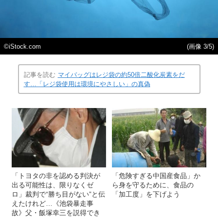
©iStock.com
(画像 3/5)
記事を読む
マイバッグはレジ袋の約50倍二酸化炭素をだ
す…「レジ袋使用は環境にやさしい」の真偽
「トヨタの非を認める判決が
「危険すぎる中国産食品」か
出る可能性は、限りなくゼ
ら身を守るために、食品の
ロ」裁判で“勝ち目がない”と伝
「加工度」を下げよう
えたけれど…《池袋暴走事
故》父・飯塚幸三を説得でき