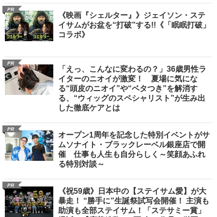
PR
《映画『シェルター』》ジェイソン・ステ
イサムがお盆を“打破”する!!《「眠眠打破」
コラボ》
PR
「えっ、こんなに変わるの？」36歳男性ラ
イターのニオイが激変！ 夏場に気にな
る“頭皮のニオイ”や“ベタつき”を解消す
る、“ウィッグのスペシャリスト”が生み出
した徹底ケアとは
PR
オープン1周年を記念した特別イベントがサ
ムソナイト・ブラックレーベル銀座店で開
催 仕事も人生も自分らしく～笑顔あふれ
る特別対談～
PR
《祝59歳》日本中の【ステイサム愛】が大
暴走！ “勝手に”生誕祭試写会開催！ 主演も
助演も全部ステイサム！「ステサミー賞」