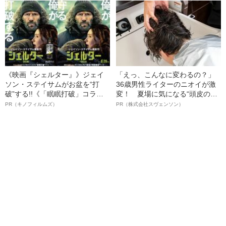
の葛藤」
語る”《日本興収70億円突破》
《映画『シェルター』》ジェイ
「えっ、こんなに変わるの？」
ソン・ステイサムがお盆を“打
36歳男性ライターのニオイが激
破”する!!《「眠眠打破」コラ
変！ 夏場に気になる“頭皮のニ
ボ》
オイ”や“ベタつき”を解消す
PR（キノフィルムズ）
PR（株式会社スヴェンソン）
る、“ウィッグのスペシャリス
ト”が生み出した徹底ケアとは