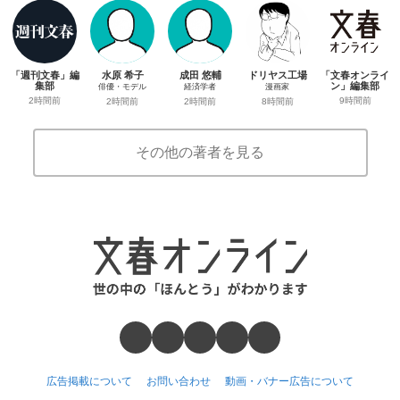
「週刊文春」編
水原 希子
成田 悠輔
ドリヤス工場
「文春オンライ
集部
ン」編集部
俳優・モデル
経済学者
漫画家
2時間前
9時間前
2時間前
2時間前
8時間前
その他の著者を見る
広告掲載について
お問い合わせ
動画・バナー広告について