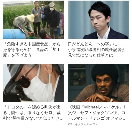
「危険すぎる中国産食品」から
口がどんどん「への字」に……
身を守るために、食品の「加工
小泉進次郎環境相の就任記者会
度」を下げよう
見で気になった仕草とは
「トヨタの非を認める判決が出
《映画『Michael／マイケル』》
る可能性は、限りなくゼロ」裁
父ジョセフ・ジャクソン役、コ
判で“勝ち目がない”と伝えたけれ
ールマン・ドミンゴ オフィシャ
ど…《池袋暴走事故》父・飯塚
ルインタビュー“観客を魅了した
PR（キノフィルムズ）
幸三を説得できなかった「長男
名優、複雑な父親像への想いを