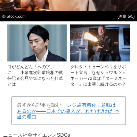
©iStock.com
(画像 5/5)
口がどんどん「への字」
グレタ・トゥーンベリをサポ
に……小泉進次郎環境相の就
ート宣言 なぜシュワルツェ
任記者会見で気になった仕草
ネッガー72歳は『ターミネー
とは
ター』に出演し続けるのか？
最初から記事を読む
「レジ袋有料化」意味は
あるのか――日本での導入がこれだけ遅れた本
当の理由
ニュース
社会
サイエンス
SDGs