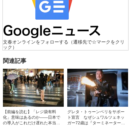
文春オンラインをフォローする
（遷移先で☆マークをクリ
ック）
関連記事
【前編を読む】「レジ袋有料
グレタ・トゥーンベリをサポー
化」意味はあるのか――日本で
ト宣言 なぜシュワルツェネッ
の導入がこれだけ遅れた本当の
ガー72歳は『ターミネーター』
理由
に出演し続けるのか？