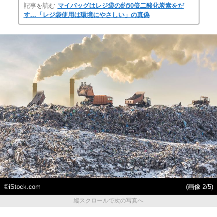
記事を読む
マイバッグはレジ袋の約50倍二酸化炭素をだ
す…「レジ袋使用は環境にやさしい」の真偽
©iStock.com
(画像 2/5)
縦スクロールで次の写真へ