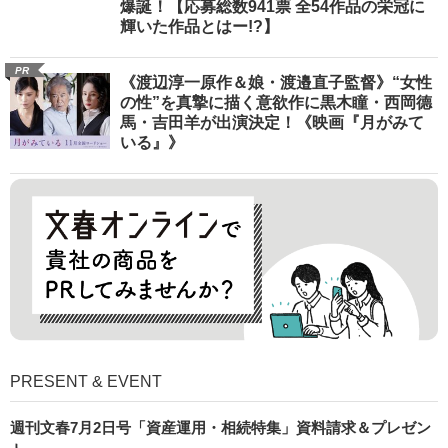
爆誕！【応募総数941票 全54作品の栄冠に
輝いた作品とはー!?】
PR
《渡辺淳一原作＆娘・渡邉直子監督》“女性
の性”を真摯に描く意欲作に黒木瞳・西岡德
馬・吉田羊が出演決定！《映画『月がみて
いる』》
PRESENT & EVENT
週刊文春7月2日号「資産運用・相続特集」資料請求＆プレゼン