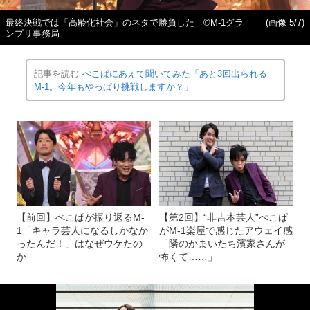
最終決戦では「高齢化社会」のネタで勝負した ©M-1グラ
(画像 5/7)
ンプリ事務局
記事を読む
ぺこぱにあえて聞いてみた「あと3回出られる
M-1。今年もやっぱり挑戦しますか？」
【前回】ぺこぱが振り返るM-
【第2回】“非吉本芸人”ぺこぱ
1「キャラ芸人になるしかなか
がM-1楽屋で感じたアウェイ感
ったんだ！」はなぜウケたの
「隣のかまいたち濱家さんが
か
怖くて……」