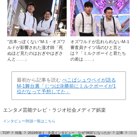
“吉本っぽくない”M-1・オズワ
オズワルドが忘れられないM-1
ルドが影響された漫才師「死
審査員ナイツ塙のひと言と
ぬほど見たのはおぎやはぎさ
は？「ミルクボーイと君たち
んと……」
の差は……」
最初から記事を読む
ぺこぱシュウペイが語る
M-1舞台裏「じつは決勝前にミルクボーイが1
位だなって予想してた」
エンタメ
芸能
テレビ・ラジオ
社会
メディア
娯楽
インタビュー/対談一覧はこちら
TOP
特集
2019年M-1・全員インタビュー なぜ“神回”になったか
記事
[写