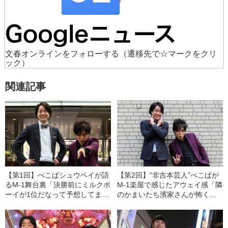
文春オンラインをフォローする
（遷移先で☆マークをクリ
ック）
関連記事
【第1回】ぺこぱシュウペイが語
【第2回】“非吉本芸人”ぺこぱが
るM-1舞台裏「決勝前にミルクボ
M-1楽屋で感じたアウェイ感「隣
ーイが1位だなって予想してまし
のかまいたち濱家さんが怖く
た」
て……」