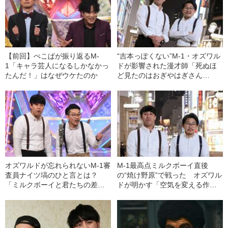
【前回】ぺこぱが振り返るM-
“吉本っぽくない”M-1・オズワル
1「キャラ芸人になるしかなかっ
ドが影響された漫才師「死ぬほ
たんだ！」はなぜウケたのか
ど見たのはおぎやはぎさん
と……」
オズワルドが忘れられないM-1審
M-1最高点ミルクボーイ直後
査員ナイツ塙のひと言とは？
の“焼け野原”で戦った オズワル
「ミルクボーイと君たちの差
ドが明かす「空気を変える作
は……」
戦」