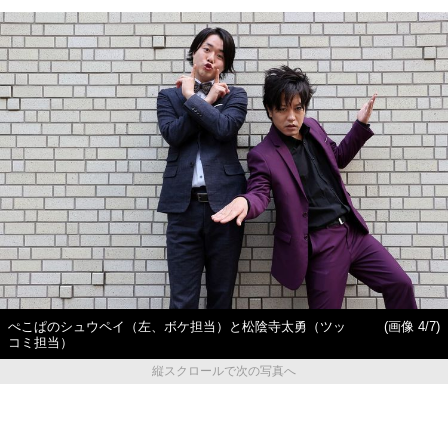
ぺこぱのシュウペイ（左、ボケ担当）と松陰寺太勇（ツッ
(画像 4/7)
コミ担当）
縦スクロールで次の写真へ