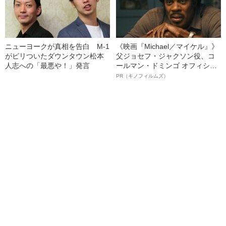
ニューヨークが真相を告白 M-1
《映画『Michael／マイケル』》
がピリついたダウンタウン松本
父ジョセフ・ジャクソン役、コ
人志への「最悪や！」発言
ールマン・ドミンゴ オフィシャ
ルインタビュー“観客を魅了した
PR（キノフィルムズ）
名優、複雑な父親像への想いを
語る”《日本興収70億円突破》