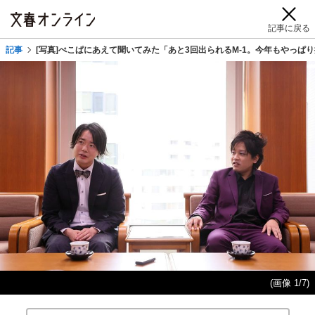
記事に戻る
記事
[写真]ぺこぱにあえて聞いてみた「あと3回出られるM-1。今年もやっぱ
(画像 1/7)