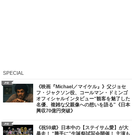
SPECIAL
PR
《映画『Michael／マイケル』》父ジョセ
フ・ジャクソン役、コールマン・ドミンゴ
オフィシャルインタビュー“観客を魅了した
名優、複雑な父親像への想いを語る”《日本
興収70億円突破》
PR
《祝59歳》日本中の【ステイサム愛】が大
暴走！ “勝手に”生誕祭試写会開催！ 主演も