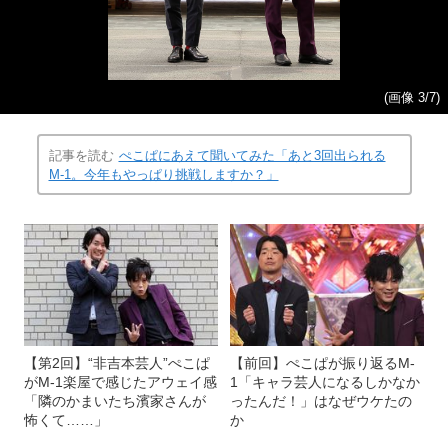
(画像 3/7)
記事を読む
ぺこぱにあえて聞いてみた「あと3回出られる
M-1。今年もやっぱり挑戦しますか？」
【第2回】“非吉本芸人”ぺこぱ
【前回】ぺこぱが振り返るM-
がM-1楽屋で感じたアウェイ感
1「キャラ芸人になるしかなか
「隣のかまいたち濱家さんが
ったんだ！」はなぜウケたの
怖くて……」
か