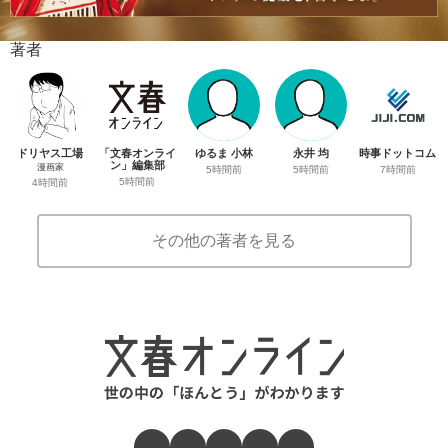
著者
ドリヤス工場
「文春オンライ
ゆるま 小林
永井 均
時事ドットコム
ン」編集部
漫画家
5時間前
5時間前
7時間前
5時間前
4時間前
その他の著者を見る