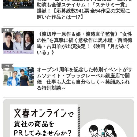
助演も全部ステイサム！「ステサミー賞」
爆誕！【応募総数941票 全54作品の栄冠に
輝いた作品とはー!?】
PR
《渡辺淳一原作＆娘・渡邉直子監督》“女性
の性”を真摯に描く意欲作に黒木瞳・西岡德
馬・吉田羊が出演決定！《映画『月がみて
いる』》
PR
オープン1周年を記念した特別イベントがサ
ムソナイト・ブラックレーベル銀座店で開
催 仕事も人生も自分らしく～笑顔あふれ
る特別対談～