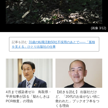
(画像 3/12)
記事を読む
31歳の転職活動50社不採用のあとで――「孤独
を支える」ひとり出版社の仕事
4月まで感染者ゼロ 鳥取県・
【続きを読む】 出版社だけ
平井知事が語る「疑わしきは
ど、「20代のお金がない頃に
PCR検査」の理由
救われた」ブックオフ本をつ
くる理由