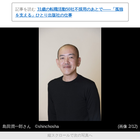
記事を読む
31歳の転職活動50社不採用のあとで――「孤独
を支える」ひとり出版社の仕事
島田潤一郎さん ©shinchosha
(画像 2/12)
縦スクロールで次の写真へ