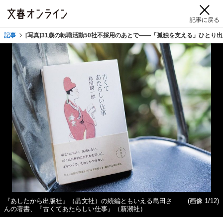
記事に戻る
記事
[写真]31歳の転職活動50社不採用のあとで――「孤独を支える」ひとり
『あしたから出版社』（晶文社）の続編ともいえる島田さ
(画像 1/12)
んの著書、『古くてあたらしい仕事』（新潮社）