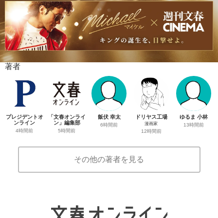
著者
プレジデントオ
「文春オンライ
飯伏 幸太
ドリヤス工場
ゆるま 小林
ンライン
ン」編集部
漫画家
6時間前
13時間前
4時間前
5時間前
12時間前
その他の著者を見る