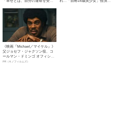
「幸せとは、自分の運命を受け
れ…「自称16歳美少女」怪演
容れること」の意味
中、かたせ梨乃（69）の美しす
ぎる“熟れ方”
《映画『Michael／マイケル』》
父ジョセフ・ジャクソン役、コ
ールマン・ドミンゴ オフィシャ
ルインタビュー“観客を魅了した
PR（キノフィルムズ）
名優、複雑な父親像への想いを
語る”《日本興収70億円突破》