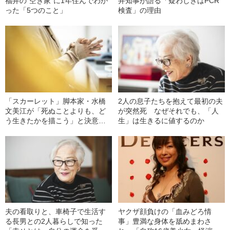
福井の“空き家”に1年住んでわか
井知事が語る「疑わしきはPCR
った「5つのこと」
検査」の理由
「スカーレット」脚本家・水橋
2人の息子たちを抱えて最初の夫
文美江が「死ぬことよりも、ど
が突然死 なぜそれでも、「人
う生きたかを描こう」と決意す
生」は生きるに値するのか
るまで
夫の看取りと、車椅子で生活す
ヤクザ顔負けの「血みどろ情
る長男との2人暮らしで知った
事」豊満な身体を舐めまわさ