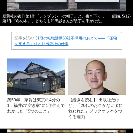
夏葉社の復刊第1作『レンブラントの帽子』と、書き下ろし
(画像 5/12)
第1作『冬の本』。どちらも和田誠さんが装丁を手がけた。
記事を読む
31歳の転職活動50社不採用のあとで――「孤独
を支える」ひとり出版社の仕事
築50年、家賃は東京の4分の
【続きを読む】 出版社だけ
1…福井の“空き家”に1年住んで
ど、「20代のお金がない頃に
わかった「5つのこと」
救われた」ブックオフ本をつ
くる理由