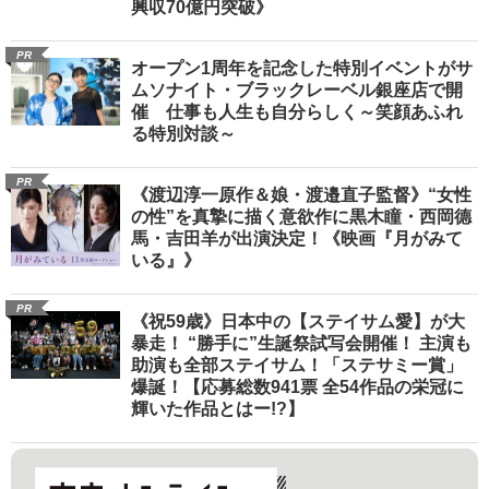
興収70億円突破》
PR
オープン1周年を記念した特別イベントがサ
ムソナイト・ブラックレーベル銀座店で開
催 仕事も人生も自分らしく～笑顔あふれ
る特別対談～
PR
《渡辺淳一原作＆娘・渡邉直子監督》“女性
の性”を真摯に描く意欲作に黒木瞳・西岡德
馬・吉田羊が出演決定！《映画『月がみて
いる』》
PR
《祝59歳》日本中の【ステイサム愛】が大
暴走！ “勝手に”生誕祭試写会開催！ 主演も
助演も全部ステイサム！「ステサミー賞」
爆誕！【応募総数941票 全54作品の栄冠に
輝いた作品とはー!?】