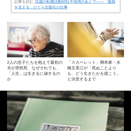
記事を読む
31歳の転職活動50社不採用のあとで――「孤独
を支える」ひとり出版社の仕事
2人の息子たちを抱えて最初の
「スカーレット」脚本家・水
夫が突然死 なぜそれでも、
橋文美江が「死ぬことより
「人生」は生きるに値するの
も、どう生きたかを描こう」
か
と決意するまで