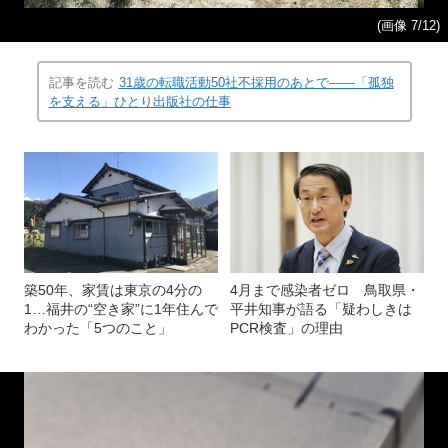
(画像 7/12)
記事を読む
31歳の転職活動50社不採用のあとで――「孤独
を支える」ひとり出版社の仕事
築50年、家賃は東京の4分の
4月まで感染者ゼロ 鳥取県・
1…福井の“空き家”に1年住んで
平井知事が語る「疑わしきは
わかった「5つのこと」
PCR検査」の理由