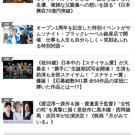
名優、複雑な父親像への想いを語る”《日本
興収70億円突破》
PR
オープン1周年を記念した特別イベントがサ
ムソナイト・ブラックレーベル銀座店で開
催 仕事も人生も自分らしく～笑顔あふれ
る特別対談～
PR
《祝59歳》日本中の【ステイサム愛】が大
暴走！ “勝手に”生誕祭試写会開催！ 主演も
助演も全部ステイサム！「ステサミー賞」
爆誕！【応募総数941票 全54作品の栄冠に
輝いた作品とはー!?】
PR
《渡辺淳一原作＆娘・渡邉直子監督》“女性
の性”を真摯に描く意欲作に黒木瞳・西岡德
馬・吉田羊が出演決定！《映画『月がみて
いる』》