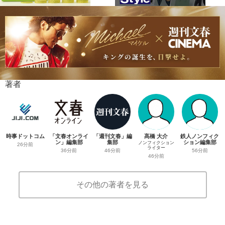
著者
時事ドットコム
「文春オンライ
「週刊文春」編
髙橋 大介
鉄人ノンフィク
ン」編集部
集部
ション編集部
ノンフィクション
26分前
ライター
36分前
46分前
56分前
46分前
その他の著者を見る