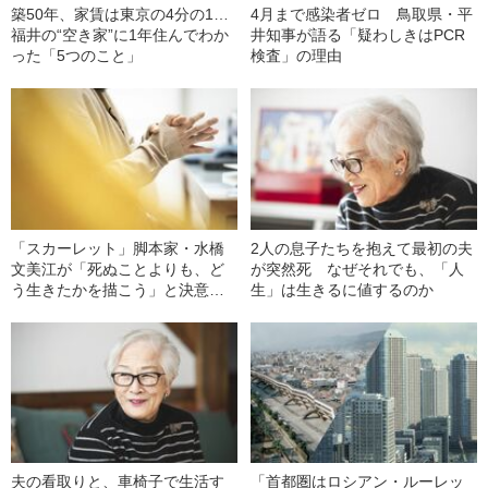
築50年、家賃は東京の4分の1…
4月まで感染者ゼロ 鳥取県・平
福井の“空き家”に1年住んでわか
井知事が語る「疑わしきはPCR
った「5つのこと」
検査」の理由
「スカーレット」脚本家・水橋
2人の息子たちを抱えて最初の夫
文美江が「死ぬことよりも、ど
が突然死 なぜそれでも、「人
う生きたかを描こう」と決意す
生」は生きるに値するのか
るまで
夫の看取りと、車椅子で生活す
「首都圏はロシアン・ルーレッ