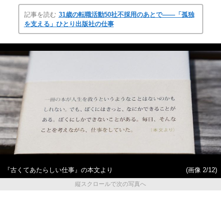
記事を読む
31歳の転職活動50社不採用のあとで――「孤独
を支える」ひとり出版社の仕事
『古くてあたらしい仕事』の本文より
(画像 2/12)
縦スクロールで次の写真へ