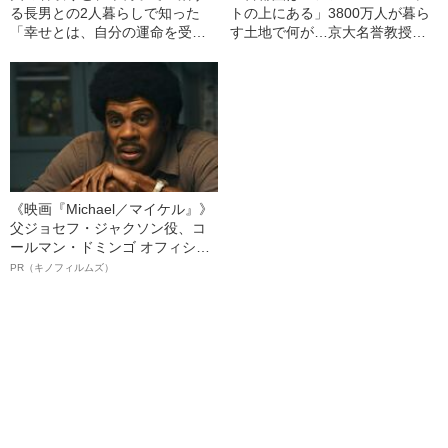
る長男との2人暮らしで知った
トの上にある」3800万人が暮ら
「幸せとは、自分の運命を受け
す土地で何が…京大名誉教授が
容れること」の意味
解説する「首都直下地震」のメ
カニズム
《映画『Michael／マイケル』》
父ジョセフ・ジャクソン役、コ
ールマン・ドミンゴ オフィシャ
ルインタビュー“観客を魅了した
PR（キノフィルムズ）
名優、複雑な父親像への想いを
語る”《日本興収70億円突破》