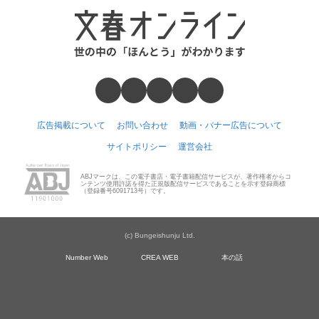
広告掲載について
お問い合わせ
動画・バナー広告について
サイトポリシー
運営会社
ABJマークは、この電子書店・電子書籍配信サービスが、著作権者からコ
ンテンツ使用許諾を得た正規版配信サービスであることを示す登録商標
（登録番号6091713号）です。
(c) Bungeishunju Ltd.
Number Web
CREA WEB
本の話