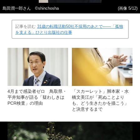
島田潤一郎さん ©shinchosha
(画像 5/12)
記事を読む
31歳の転職活動50社不採用のあとで――「孤独
を支える」ひとり出版社の仕事
4月まで感染者ゼロ 鳥取県・
「スカーレット」脚本家・水
平井知事が語る「疑わしきは
橋文美江が「死ぬことより
PCR検査」の理由
も、どう生きたかを描こう」
と決意するまで