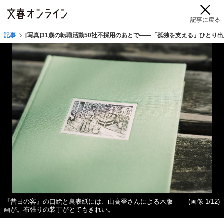
記事に戻る
記事
[写真]31歳の転職活動50社不採用のあとで――「孤独を支える」ひとり
『昔日の客』の口絵と裏表紙には、山高登さんによる木版
(画像 1/12)
画が。布張りの装丁がとてもきれい。