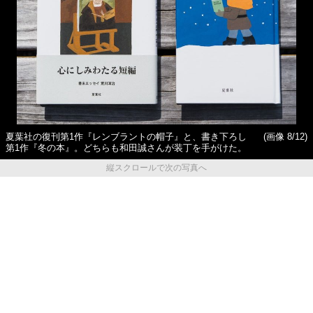
夏葉社の復刊第1作『レンブラントの帽子』と、書き下ろし
(画像 8/12)
第1作『冬の本』。どちらも和田誠さんが装丁を手がけた。
縦スクロールで次の写真へ