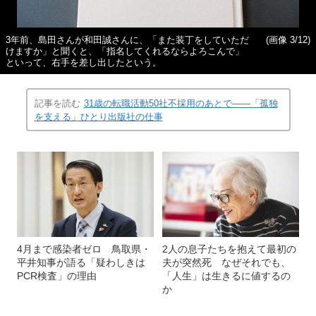
3年前、島田さんが和田誠さんに、「また装丁をしていただ
(画像 3/12)
けますか」と聞くと、「指名してくれるならよろこんで」
といって、右手を差し出したという。
記事を読む
31歳の転職活動50社不採用のあとで――「孤独
を支える」ひとり出版社の仕事
4月まで感染者ゼロ 鳥取県・
2人の息子たちを抱えて最初の
平井知事が語る「疑わしきは
夫が突然死 なぜそれでも、
PCR検査」の理由
「人生」は生きるに値するの
か