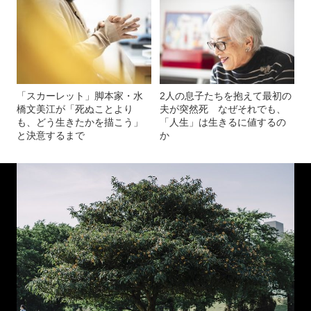
「スカーレット」脚本家・水
2人の息子たちを抱えて最初の
橋文美江が「死ぬことより
夫が突然死 なぜそれでも、
も、どう生きたかを描こう」
「人生」は生きるに値するの
と決意するまで
か