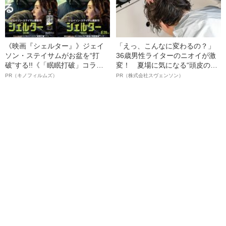
《映画『シェルター』》ジェイ
「えっ、こんなに変わるの？」
ソン・ステイサムがお盆を“打
36歳男性ライターのニオイが激
破”する!!《「眠眠打破」コラ
変！ 夏場に気になる“頭皮のニ
ボ》
オイ”や“ベタつき”を解消す
PR（キノフィルムズ）
PR（株式会社スヴェンソン）
る、“ウィッグのスペシャリス
ト”が生み出した徹底ケアとは