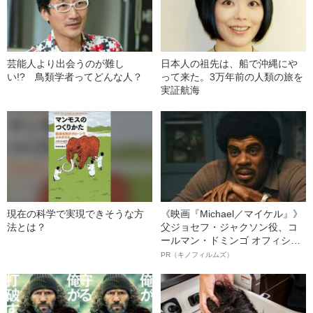
芸能人より出会うのが難し
日本人の祖先は、船で沖縄にや
い!? 鳥類学者ってどんな人？
って来た。3万年前の人類の旅を
実証航海
現在の科学で実現できそうな方
《映画『Michael／マイケル』》
法とは？
父ジョセフ・ジャクソン役、コ
ールマン・ドミンゴ オフィシャ
ルインタビュー“観客を魅了した
PR（キノフィルムズ）
名優、複雑な父親像への想いを
語る”《日本興収70億円突破》