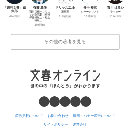
「週刊文春」編
斉藤 章佳
ドリヤス工場
井手 裕彦
市川 はるひ
集部
西川口榎本クリニ
漫画家
ジャーナリスト
ライター
ック副院長（精神
4時間前
10時間前
11時間前
11時間前
保健福祉士・社会
福祉士）
4時間前
その他の著者を見る
広告掲載について
お問い合わせ
動画・バナー広告について
サイトポリシー
運営会社