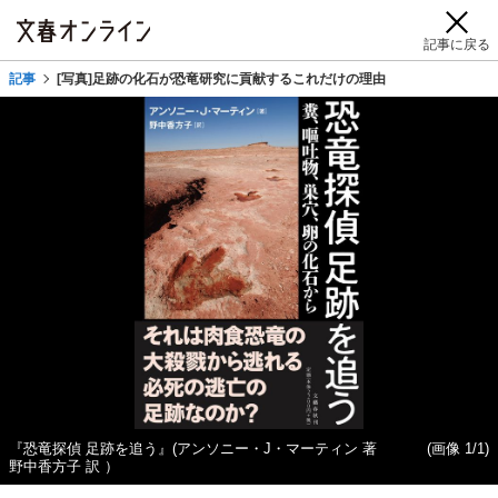
記事に戻る
記事
[写真]足跡の化石が恐竜研究に貢献するこれだけの理由
『恐竜探偵 足跡を追う』(アンソニー・J・マーティン 著
(画像 1/1)
野中香方子 訳 ）