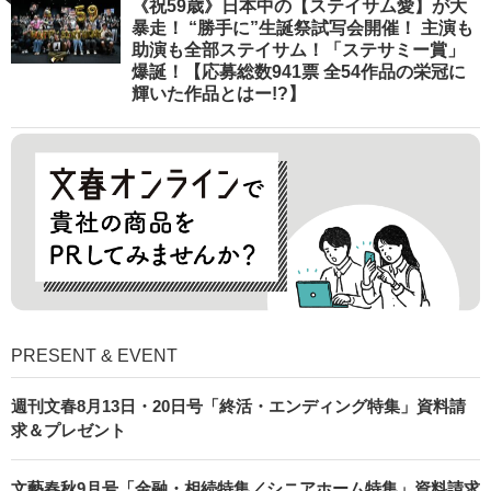
《祝59歳》日本中の【ステイサム愛】が大
暴走！ “勝手に”生誕祭試写会開催！ 主演も
助演も全部ステイサム！「ステサミー賞」
爆誕！【応募総数941票 全54作品の栄冠に
輝いた作品とはー!?】
PRESENT & EVENT
週刊文春8月13日・20日号「終活・エンディング特集」資料請
求＆プレゼント
文藝春秋9月号「金融・相続特集／シニアホーム特集」資料請求