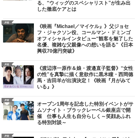
る、“ウィッグのスペシャリスト”が生み出
した徹底ケアとは
PR
《映画『Michael／マイケル』》父ジョセ
フ・ジャクソン役、コールマン・ドミンゴ
オフィシャルインタビュー“観客を魅了した
名優、複雑な父親像への想いを語る”《日本
興収70億円突破》
PR
《渡辺淳一原作＆娘・渡邉直子監督》“女性
の性”を真摯に描く意欲作に黒木瞳・西岡德
馬・吉田羊が出演決定！《映画『月がみて
いる』》
PR
オープン1周年を記念した特別イベントがサ
ムソナイト・ブラックレーベル銀座店で開
催 仕事も人生も自分らしく～笑顔あふれ
る特別対談～
PR