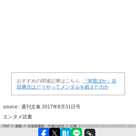
おすすめの関連記事はこちら
『洞窟ばか』吉
田勝次はどうやってメンタルを鍛えたのか
source :
週刊文春 2017年8月31日号
エンタメ
読書
TOP
連載
文春図書館 今週の必読
記事
[写真]足跡の化石が恐竜研究に貢