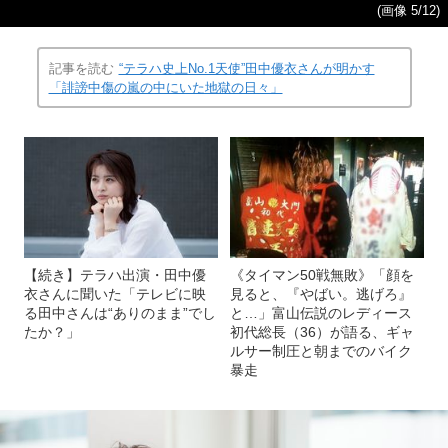
(画像 5/12)
記事を読む
“テラハ史上No.1天使”田中優衣さんが明かす
「誹謗中傷の嵐の中にいた地獄の日々」
【続き】テラハ出演・田中優
《タイマン50戦無敗》「顔を
衣さんに聞いた「テレビに映
見ると、『やばい。逃げろ』
る田中さんは“ありのまま”でし
と…」富山伝説のレディース
たか？」
初代総長（36）が語る、ギャ
ルサー制圧と朝までのバイク
暴走