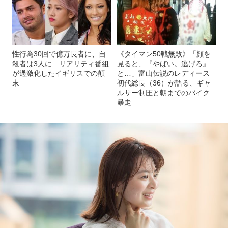
性行為30回で億万長者に、自
《タイマン50戦無敗》「顔を
殺者は3人に リアリティ番組
見ると、『やばい。逃げろ』
が過激化したイギリスでの顛
と…」富山伝説のレディース
末
初代総長（36）が語る、ギャ
ルサー制圧と朝までのバイク
暴走