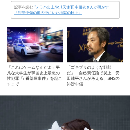
記事を読む
“テラハ史上No.1天使”田中優衣さんが明かす
「誹謗中傷の嵐の中にいた地獄の日々」
「これはゲームなんだよ」平
「ゴキブリのような野郎
凡な大学生が韓国史上最悪の
だ」 自己責任論で炎上…安
性犯罪「n番部屋事件」を起こ
田純平さんが考える、SNSの
すまで
誹謗中傷