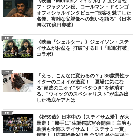
《映画『Michael／マイケル』》父ジョセ
フ・ジャクソン役、コールマン・ドミンゴ
オフィシャルインタビュー“観客を魅了した
名優、複雑な父親像への想いを語る”《日本
興収70億円突破》
PR
《映画『シェルター』》ジェイソン・ステ
イサムがお盆を“打破”する!!《「眠眠打破」
コラボ》
PR
「えっ、こんなに変わるの？」36歳男性ラ
イターのニオイが激変！ 夏場に気にな
る“頭皮のニオイ”や“ベタつき”を解消す
る、“ウィッグのスペシャリスト”が生み出
した徹底ケアとは
PR
《祝59歳》日本中の【ステイサム愛】が大
暴走！ “勝手に”生誕祭試写会開催！ 主演も
助演も全部ステイサム！「ステサミー賞」
爆誕！【応募総数941票 全54作品の栄冠に