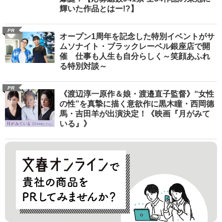
輝いた作品とはー!?】
PR
オープン1周年を記念した特別イベントがサ
ムソナイト・ブラックレーベル銀座店で開
催 仕事も人生も自分らしく～笑顔あふれ
る特別対談～
PR
《渡辺淳一原作＆娘・渡邉直子監督》“女性
の性”を真摯に描く意欲作に黒木瞳・西岡德
馬・吉田羊が出演決定！《映画『月がみて
いる』》