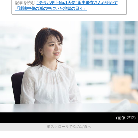
記事を読む
“テラハ史上No.1天使”田中優衣さんが明かす
「誹謗中傷の嵐の中にいた地獄の日々」
(画像 2/12)
縦スクロールで次の写真へ