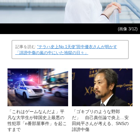
(画像 3/12)
記事を読む
“テラハ史上No.1天使”田中優衣さんが明かす
「誹謗中傷の嵐の中にいた地獄の日々」
「これはゲームなんだよ」平
「ゴキブリのような野郎
凡な大学生が韓国史上最悪の
だ」 自己責任論で炎上…安
性犯罪「n番部屋事件」を起こ
田純平さんが考える、SNSの
すまで
誹謗中傷