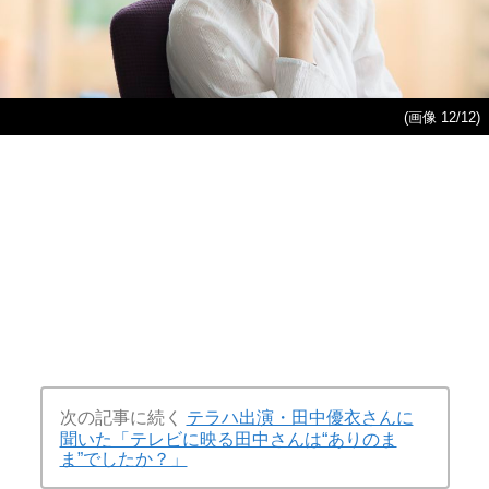
(画像 12/12)
次の記事に続く
テラハ出演・田中優衣さんに
聞いた「テレビに映る田中さんは“ありのま
ま”でしたか？」