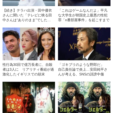
【続き】テラハ出演・田中優衣
「これはゲームなんだよ」平凡
さんに聞いた「テレビに映る田
な大学生が韓国史上最悪の性犯
中さんは“ありのまま”でした
罪「n番部屋事件」を起こすまで
か？」
性行為30回で億万長者に、自殺
「ゴキブリのような野郎だ」
者は3人に リアリティ番組が過
自己責任論で炎上…安田純平さ
激化したイギリスでの顛末
んが考える、SNSの誹謗中傷