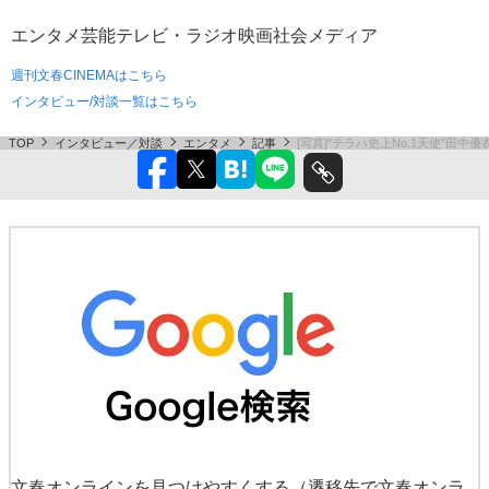
エンタメ
芸能
テレビ・ラジオ
映画
社会
メディア
週刊文春CINEMAはこちら
インタビュー/対談一覧はこちら
TOP
インタビュー／対談
エンタメ
記事
[写真]“テラハ史上No.1天使”
文春オンラインを見つけやすくする
（遷移先で文春オンラ