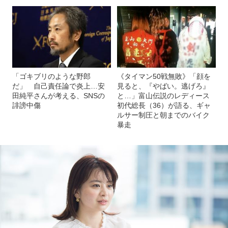
「ゴキブリのような野郎
《タイマン50戦無敗》「顔を
だ」 自己責任論で炎上…安
見ると、『やばい。逃げろ』
田純平さんが考える、SNSの
と…」富山伝説のレディース
誹謗中傷
初代総長（36）が語る、ギャ
ルサー制圧と朝までのバイク
暴走