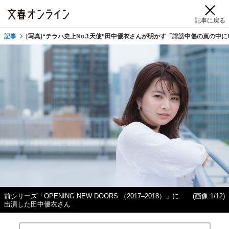
記事に戻る
記事
[写真]“テラハ史上No.1天使”田中優衣さんが明かす「誹謗中傷の嵐の中
前シリーズ「OPENING NEW DOORS （2017–2018）」に
(画像 1/12)
出演した田中優衣さん