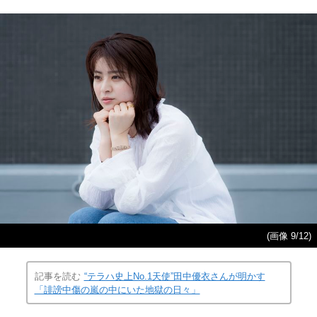
(画像 9/12)
記事を読む
“テラハ史上No.1天使”田中優衣さんが明かす
「誹謗中傷の嵐の中にいた地獄の日々」