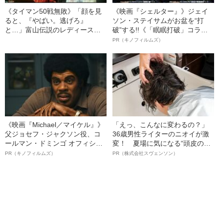
《タイマン50戦無敗》「顔を見
《映画『シェルター』》ジェイ
ると、『やばい。逃げろ』
ソン・ステイサムがお盆を“打
と…」富山伝説のレディース初
破”する!!《「眠眠打破」コラ
代総長（36）が語る、ギャルサ
ボ》
PR（キノフィルムズ）
ー制圧と朝までのバイク暴走
《映画『Michael／マイケル』》
「えっ、こんなに変わるの？」
父ジョセフ・ジャクソン役、コ
36歳男性ライターのニオイが激
ールマン・ドミンゴ オフィシャ
変！ 夏場に気になる“頭皮のニ
ルインタビュー“観客を魅了した
オイ”や“ベタつき”を解消す
PR（キノフィルムズ）
PR（株式会社スヴェンソン）
名優、複雑な父親像への想いを
る、“ウィッグのスペシャリス
語る”《日本興収70億円突破》
ト”が生み出した徹底ケアとは