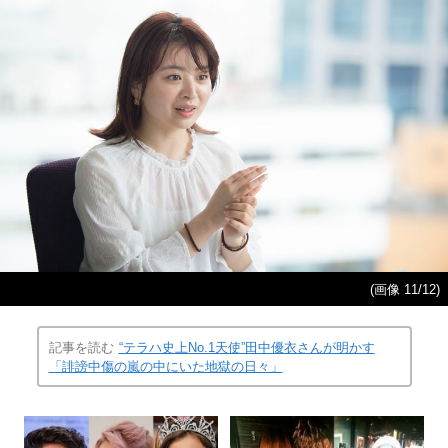
(画像 11/12)
記事を読む
“テラハ史上No.1天使”田中優衣さんが明かす
「誹謗中傷の嵐の中にいた地獄の日々」