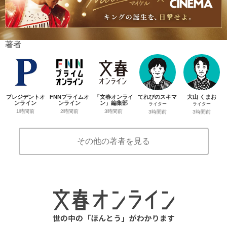
著者
プレジデントオ
FNNプライムオ
「文春オンライ
てれびのスキマ
大山 くまお
ンライン
ンライン
ン」編集部
ライター
ライター
1時間前
2時間前
3時間前
3時間前
3時間前
その他の著者を見る