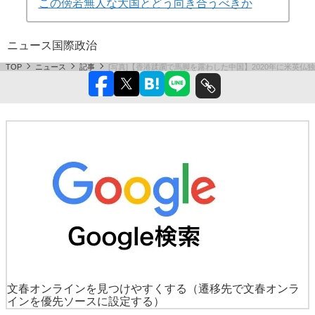
この傍若無人な大国とどう向き合うべきか
ニュース
国際
政治
TOP
ニュース
記事
[写真]【香港蹂躙で馬脚を露わした中国】2020年に米英
文春オンラインを見つけやすくする
（遷移先で文春オンラ
インを優先ソースに設定する）