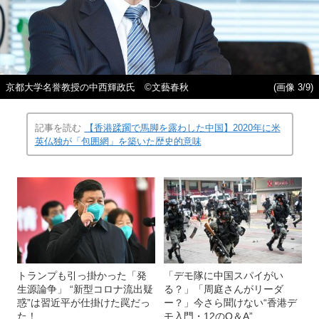
京都大学名誉教授の中西輝政氏 ©︎文藝春秋
(画像 3/9)
記事を読む
【香港蹂躙で馬脚を露わした中国】2020年に米
英仏独が「包囲網」を築いた歴史的意味
トランプも引っ掛かった「発
「デモ隊に中国スパイがい
生源論争」 “新型コロナ流出疑
る？」「周庭さんがリーダ
惑”は習近平が仕掛けた罠だっ
ー？」今さら聞けない“香港デ
た！
モ入門・12のQ＆A”