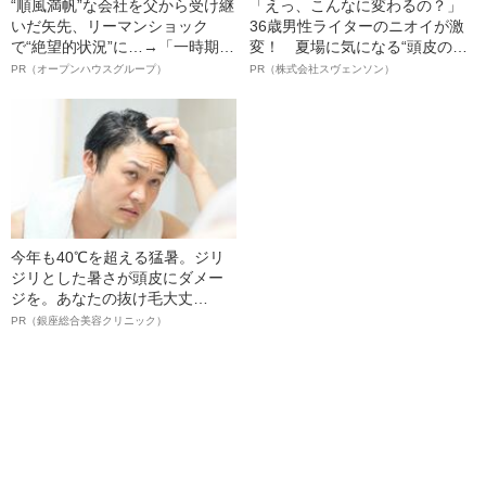
“順風満帆”な会社を父から受け継
「えっ、こんなに変わるの？」
いだ矢先、リーマンショック
36歳男性ライターのニオイが激
で“絶望的状況”に…→「一時期は
変！ 夏場に気になる“頭皮のニ
納品3年待ち」のヒット商品を生
オイ”や“ベタつき”を解消す
PR（オープンハウスグループ）
PR（株式会社スヴェンソン）
んで危機を脱した四代目社長が
る、“ウィッグのスペシャリス
明かす、“逆転の戦術”
ト”が生み出した徹底ケアとは
今年も40℃を超える猛暑。ジリ
ジリとした暑さが頭皮にダメー
ジを。あなたの抜け毛大丈
夫！？
PR（銀座総合美容クリニック）