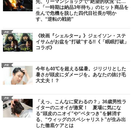
先、リーマンショックで“絶望的状況”に…
→「一時期は納品3年待ち」のヒット商品を
生んで危機を脱した四代目社長が明か
す、“逆転の戦術”
PR
《映画『シェルター』》ジェイソン・ステ
イサムがお盆を“打破”する!!《「眠眠打破」
コラボ》
PR
今年も40℃を超える猛暑。ジリジリとした
暑さが頭皮にダメージを。あなたの抜け毛
大丈夫！？
PR
「えっ、こんなに変わるの？」36歳男性ラ
イターのニオイが激変！ 夏場に気にな
る“頭皮のニオイ”や“ベタつき”を解消す
る、“ウィッグのスペシャリスト”が生み出
した徹底ケアとは