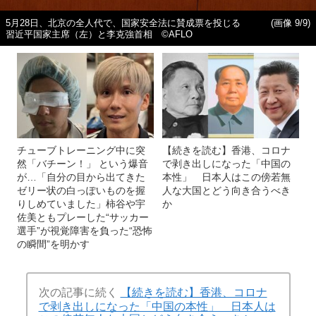
5月28日、北京の全人代で、国家安全法に賛成票を投じる
(画像 9/9)
習近平国家主席（左）と李克強首相 ©︎AFLO
チューブトレーニング中に突
【続きを読む】香港、コロナ
然「バチーン！」 という爆音
で剥き出しになった「中国の
が…「自分の目から出てきた
本性」 日本人はこの傍若無
ゼリー状の白っぽいものを握
人な大国とどう向き合うべき
りしめていました」柿谷や宇
か
佐美ともプレーした“サッカー
選手”が視覚障害を負った“恐怖
の瞬間”を明かす
次の記事に続く
【続きを読む】香港、コロナ
で剥き出しになった「中国の本性」 日本人は