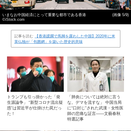
いまなお中国経済にとって重要な都市である香港
(画像 5/9)
©iStock.com
記事を読む
【香港蹂躙で馬脚を露わした中国】2020年に米
英仏独が「包囲網」を築いた歴史的意味
トランプも引っ掛かった「発
「肺炎については絶対に言う
生源論争」 “新型コロナ流出疑
な。デマを流すな」 中国当局
惑”は習近平が仕掛けた罠だっ
に“口封じ”された武漢・女性医
た！
師の悲痛な証言――文藝春秋
特選記事