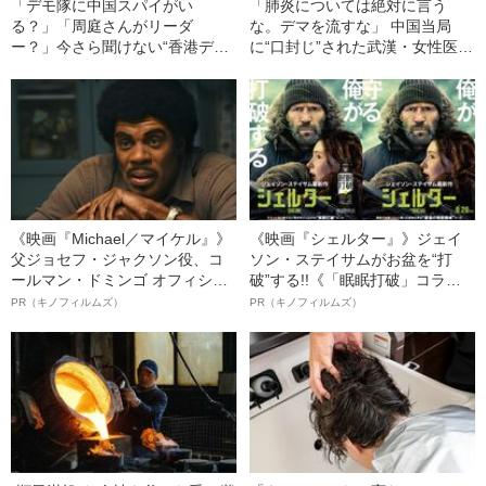
「デモ隊に中国スパイがい
「肺炎については絶対に言う
る？」「周庭さんがリーダ
な。デマを流すな」 中国当局
ー？」今さら聞けない“香港デモ
に“口封じ”された武漢・女性医師
入門・12のQ＆A”
の悲痛な証言――文藝春秋特選
記事
《映画『Michael／マイケル』》
《映画『シェルター』》ジェイ
父ジョセフ・ジャクソン役、コ
ソン・ステイサムがお盆を“打
ールマン・ドミンゴ オフィシャ
破”する!!《「眠眠打破」コラ
ルインタビュー“観客を魅了した
ボ》
PR（キノフィルムズ）
PR（キノフィルムズ）
名優、複雑な父親像への想いを
語る”《日本興収70億円突破》