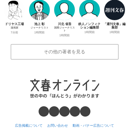
ドリヤス工場
池上 彰
川北 省吾
鉄人ノンフィク
「週刊文春」編
ション編集部
集部
漫画家
ジャーナリスト
国際ジャーナリス
ト
1時間前
1時間前
7分前
1時間前
1時間前
その他の著者を見る
広告掲載について
お問い合わせ
動画・バナー広告について