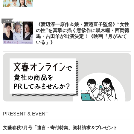
PR
《渡辺淳一原作＆娘・渡邉直子監督》“女性
の性”を真摯に描く意欲作に黒木瞳・西岡德
馬・吉田羊が出演決定！《映画『月がみて
いる』》
PRESENT & EVENT
文藝春秋7月号「遺言・寄付特集」資料請求＆プレゼント