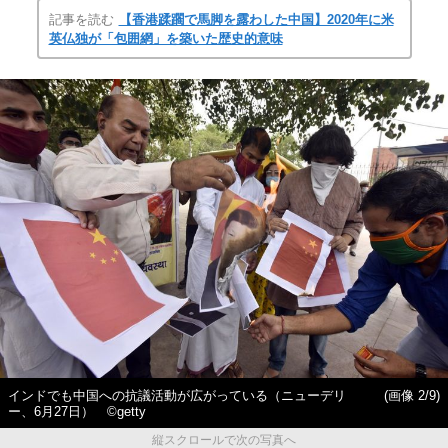
記事を読む
【香港蹂躙で馬脚を露わした中国】2020年に米
英仏独が「包囲網」を築いた歴史的意味
インドでも中国への抗議活動が広がっている（ニューデリ
(画像 2/9)
ー、6月27日） ©︎getty
縦スクロールで次の写真へ