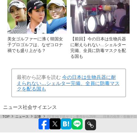
美女ゴルファーに沸く韓国女
【前回】今の日本は生物兵器
子プロゴルフは、なぜコロナ
に耐えられない…シェルター
禍でも盛り上がる？
完備、全員に防毒マスクを配
る国も
最初から記事を読む
今の日本は生物兵器に耐
えられない…シェルター完備、全員に防毒マス
クを配る国も
ニュース
社会
サイエンス
TOP
ニュース
記事
[写真]地下鉄サリン事件から25年……日本の化学・生物テロ