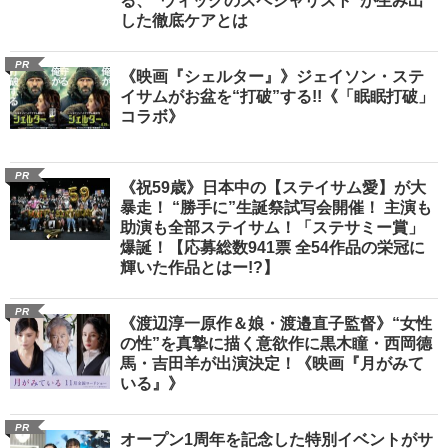
る、“ウィッグのスペシャリスト”が生み出
した徹底ケアとは
PR
《映画『シェルター』》ジェイソン・ステ
イサムがお盆を“打破”する!!《「眠眠打破」
コラボ》
PR
《祝59歳》日本中の【ステイサム愛】が大
暴走！ “勝手に”生誕祭試写会開催！ 主演も
助演も全部ステイサム！「ステサミー賞」
爆誕！【応募総数941票 全54作品の栄冠に
輝いた作品とはー!?】
PR
《渡辺淳一原作＆娘・渡邉直子監督》“女性
の性”を真摯に描く意欲作に黒木瞳・西岡德
馬・吉田羊が出演決定！《映画『月がみて
いる』》
PR
オープン1周年を記念した特別イベントがサ