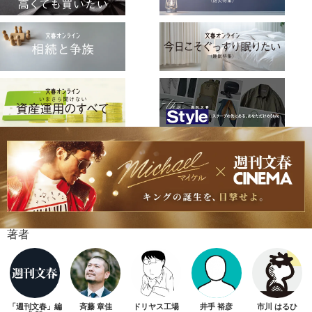
著者
「週刊文春」編
斉藤 章佳
ドリヤス工場
井手 裕彦
市川 はるひ