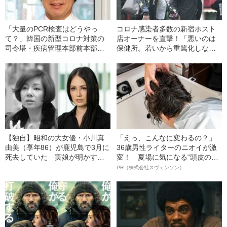
「大量のPCR検査はどうやっ
コロナ感染者多数の新宿ホスト
て？」韓国の新型コロナ対策の
店オーナーを直撃！「悪いのは
司令塔・疾病管理本部前本部長
保健所。若いから重篤化しな
インタビュー
い」
【独自】昭和の大女優・小川真
「えっ、こんなに変わるの？」
由美（享年86）が鹿児島で3月に
36歳男性ライターのニオイが激
死去していた 実娘が明かす
変！ 夏場に気になる“頭皮のニ
「毒母」の素顔と空白の晩年
オイ”や“ベタつき”を解消す
PR（株式会社スヴェンソン）
る、“ウィッグのスペシャリス
ト”が生み出した徹底ケアとは