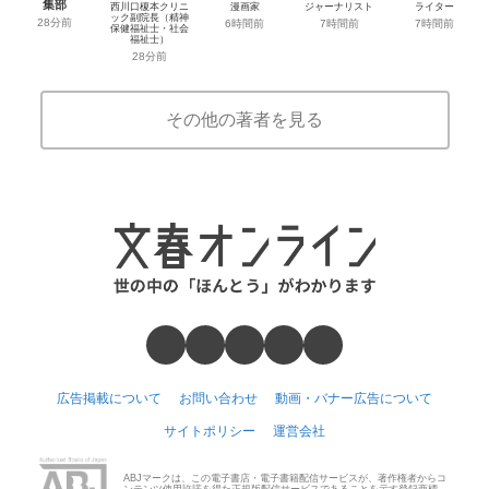
集部
西川口榎本クリニ
漫画家
ジャーナリスト
ライター
ック副院長（精神
28分前
6時間前
7時間前
7時間前
保健福祉士・社会
福祉士）
28分前
その他の著者を見る
広告掲載について
お問い合わせ
動画・バナー広告について
サイトポリシー
運営会社
ABJマークは、この電子書店・電子書籍配信サービスが、著作権者からコ
ンテンツ使用許諾を得た正規版配信サービスであることを示す登録商標