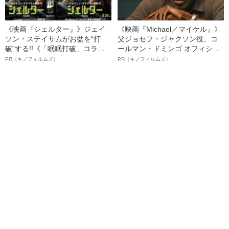
《映画『シェルター』》ジェイ
《映画『Michael／マイケル』》
ソン・ステイサムがお盆を“打
父ジョセフ・ジャクソン役、コ
破”する!!《「眠眠打破」コラ
ールマン・ドミンゴ オフィシャ
ボ》
ルインタビュー“観客を魅了した
PR（キノフィルムズ）
PR（キノフィルムズ）
名優、複雑な父親像への想いを
語る”《日本興収70億円突破》