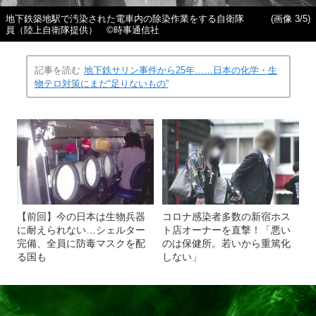
地下鉄築地駅で汚染された電車内の除染作業をする自衛隊
(画像 3/5)
員（陸上自衛隊提供） ©時事通信社
記事を読む
地下鉄サリン事件から25年……日本の化学・生
物テロ対策にまだ“足りないもの”
【前回】今の日本は生物兵器
コロナ感染者多数の新宿ホス
に耐えられない…シェルター
ト店オーナーを直撃！「悪い
完備、全員に防毒マスクを配
のは保健所。若いから重篤化
る国も
しない」