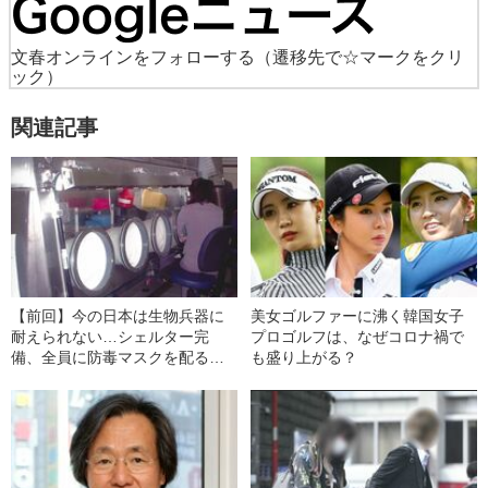
文春オンラインをフォローする
（遷移先で☆マークをクリ
ック）
関連記事
【前回】今の日本は生物兵器に
美女ゴルファーに沸く韓国女子
耐えられない…シェルター完
プロゴルフは、なぜコロナ禍で
備、全員に防毒マスクを配る国
も盛り上がる？
も