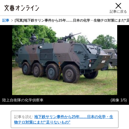
記事に戻る
記事
[写真]地下鉄サリン事件から25年……日本の化学・生物テロ対策にまだ“
陸上自衛隊の化学偵察車
(画像 1/5)
記事を読む
地下鉄サリン事件から25年……日本の化学・生
物テロ対策にまだ“足りないもの”