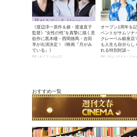
《渡辺淳一原作＆娘・渡邉直子
オープン1周年を
監督》“女性の性”を真摯に描く意
ベントがサムソナ
欲作に黒木瞳・西岡德馬・吉田
クレーベル銀座店
羊が出演決定！《映画『月がみ
も人生も自分らし
ている』》
れる特別対談～
PR（キノフィルムズ）
PR（サムソナイト・ジャ
おすすめ一覧