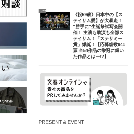
PR
《祝59歳》日本中の【ス
テイサム愛】が大暴走！
“勝手に”生誕祭試写会開
催！ 主演も助演も全部ス
テイサム！「ステサミー
賞」爆誕！【応募総数941
票 全54作品の栄冠に輝い
た作品とはー!?】
PRESENT & EVENT