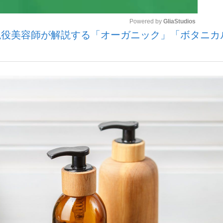
Powered by 
GliaStudios
現役美容師が解説する「オーガニック」「ボタニカ
いまさら聞け
Mute
手が証言した“NPB聞...
「クマが悪者扱いされているの
もっと見る
カー日本代表・森保一監督...