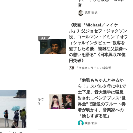
音
徳重 龍徳
《映画『Michael／マイケ
ル』》父ジョセフ・ジャクソン
役、コールマン・ドミンゴ オフ
PR
ィシャルインタビュー“観客を
魅了した名優、複雑な父親像へ
の想いを語る”《日本興収70億
円突破》
「文春オンライン」編集部
「勉強もちゃんとやるか
ら！」スパルタ母に中1で
土下座、音大進学は猛反
対され…ベンチプレス“世
9位
9
界金”で話題のフルート奏
者が明かす、音楽家への
「険しすぎる道」
我妻 弘崇