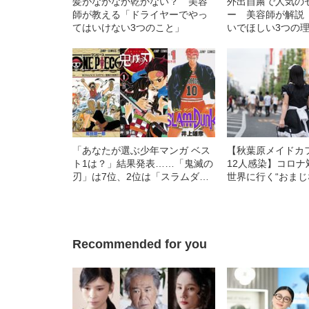
髪がなかなか乾かない？ 美容
外出自粛で人気の
師が教える「ドライヤーでやっ
ー 美容師が解説
てはいけない3つのこと」
いでほしい3つの
「あなたが選ぶ少年マンガ ベス
【秋葉原メイドカ
ト1は？」結果発表……「鬼滅の
12人感染】コロナ
刃」は7位、2位は「スラムダン
世界に行く“おまじ
ク」、では1位は？
《潜入ルポ》
Recommended for you