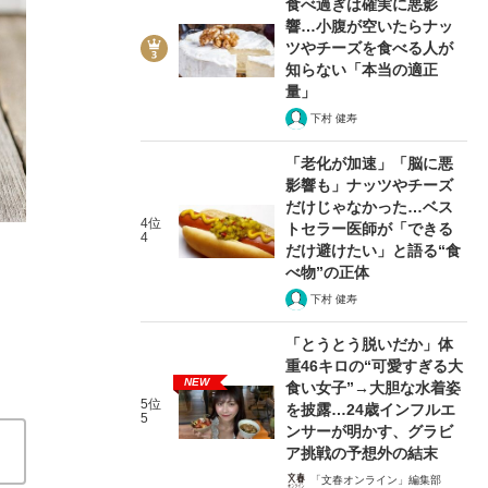
食べ過ぎは確実に悪影
響…小腹が空いたらナッ
ツやチーズを食べる人が
知らない「本当の適正
量」
下村 健寿
2/6
「老化が加速」「脳に悪
影響も」ナッツやチーズ
だけじゃなかった…ベス
4位
トセラー医師が「できる
4
だけ避けたい」と語る“食
べ物”の正体
下村 健寿
「とうとう脱いだか」体
重46キロの“可愛すぎる大
NEW
食い女子”→大胆な水着姿
5位
を披露…24歳インフルエ
5
ンサーが明かす、グラビ
ア挑戦の予想外の結末
「文春オンライン」編集部