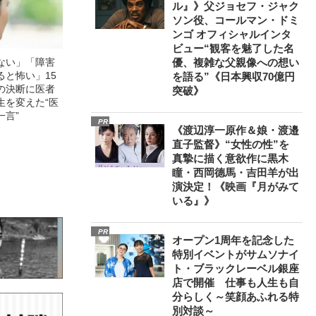
ル』》父ジョセフ・ジャク
ソン役、コールマン・ドミ
ンゴ オフィシャルインタ
ビュー“観客を魅了した名
ない」「障害
優、複雑な父親像への想い
ると怖い」15
を語る”《日本興収70億円
の決断に医者
突破》
生を変えた“医
一言”
PR
《渡辺淳一原作＆娘・渡邉
直子監督》“女性の性”を
真摯に描く意欲作に黒木
瞳・西岡德馬・吉田羊が出
演決定！《映画『月がみて
いる』》
PR
オープン1周年を記念した
特別イベントがサムソナイ
ト・ブラックレーベル銀座
店で開催 仕事も人生も自
分らしく～笑顔あふれる特
別対談～