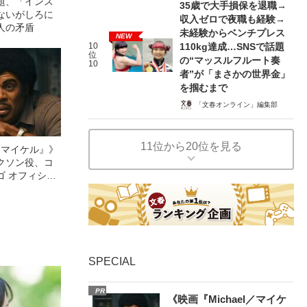
題、「インス
35歳で大手損保を退職→
ないがしろに
収入ゼロで夜職も経験→
人の矛盾
未経験からベンチプレス
NEW
10
110kg達成…SNSで話題
位
の“マッスルフルート奏
10
者”が「まさかの世界金」
を掴むまで
「文春オンライン」編集部
11位から20位を見る
l／マイケル』》
クソン役、コ
ゴ オフィシャ
観客を魅了した
像への想いを
0億円突破》
SPECIAL
PR
《映画『Michael／マイケ