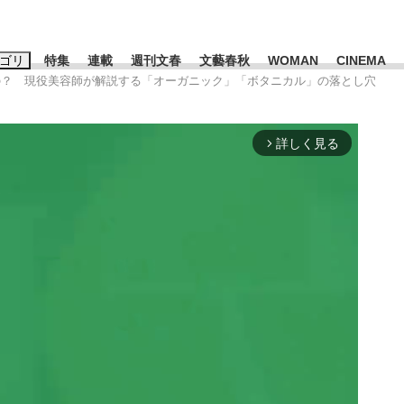
ゴリ
特集
連載
週刊文春
文藝春秋
WOMAN
CINEMA
いの？ 現役美容師が解説する「オーガニック」「ボタニカル」の落とし穴
キーワード入力
ス
エンタメ
ライフ
ビジネス
詳しく見る
arrow_forward_ios
ーワードタグ一覧
山凌輝
#高市早苗
#後藤真希
#森岡毅
#城彰二
#内田有紀
観る将棋、読
#亀和田武
て明かした日本代表監督に...
「最悪の空気のまま解散」W