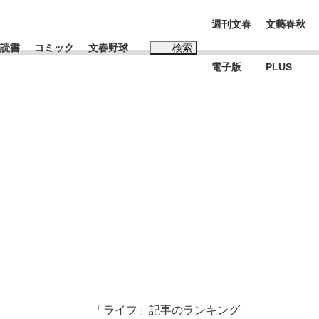
週刊文春
文藝春秋
読書
コミック
文春野球
検索
電子版
PLUS
インタビュー
読書
#松田聖子
む将棋
BC日本代表“敗戦”の真実 選手が明かす...
「ライフ」記事のランキング