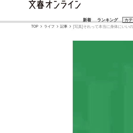
新着
ランキング
カテ
TOP
ライフ
記事
[写真]それって本当に身体にい
スクープ
ニュー
おすすめのキ
#藤田晋
#三
#玉木雄一郎
「90%は失敗する。でも…」本田圭佑が初め
終戦から81年