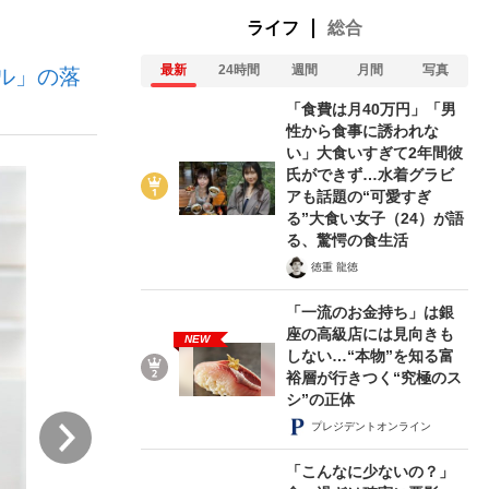
ライフ
総合
最新
24時間
週間
月間
写真
ル」の落
ない資産運用のすべて
「食費は月40万円」「男
性から食事に誘われな
い」大食いすぎて2年間彼
氏ができず…水着グラビ
が悲しい」『北の国から』倉本聰氏（91...
アも話題の“可愛すぎ
る”大食い女子（24）が語
る、驚愕の食生活
徳重 龍徳
「一流のお金持ち」は銀
座の高級店には見向きも
NEW
しない…“本物”を知る富
裕層が行きつく“究極のス
シ”の正体
次
プレジデントオンライン
「こんなに少ないの？」