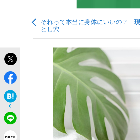
それって本当に身体にいいの？ 
とし穴
「敗因分析は一切聞かれなかった」侍ジャパン選
キングの誕生を、目撃せよ。
the Style
0
「目標達成できなかったからと言って…」サッ