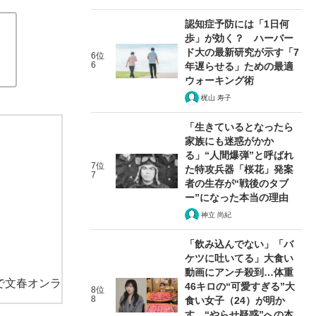
認知症予防には「1日何
歩」が効く？ ハーバー
ド大の最新研究が示す「7
6位
6
年遅らせる」ための最適
ウォーキング術
梶山 寿子
「生きているとなったら
家族にも迷惑がかか
る」“人間爆弾”と呼ばれ
7位
た特攻兵器「桜花」発案
7
者の生存が“戦後のタブ
ー”になった本当の理由
神立 尚紀
「飲み込んでない」「バ
ケツに吐いてる」大食い
動画にアンチ殺到…体重
で文春オンラ
46キロの“可愛すぎる”大
8位
8
食い女子（24）が明か
す、“やらせ疑惑”への本