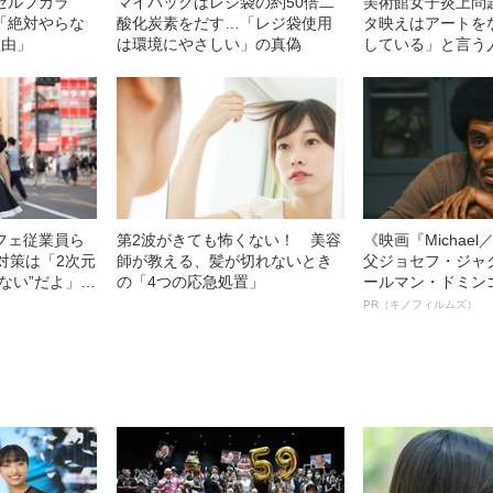
セルフカラ
マイバッグはレジ袋の約50倍二
美術館女子炎上問
「絶対やらな
酸化炭素をだす…「レジ袋使用
タ映えはアートを
理由」
は環境にやさしい」の真偽
している」と言う
フェ従業員ら
第2波がきても怖くない！ 美容
《映画『Michae
対策は「2次元
師が教える、髪が切れないとき
父ジョセフ・ジャ
ない”だよ」!?
の「4つの応急処置」
ールマン・ドミン
ルインタビュー“
PR（キノフィルムズ）
名優、複雑な父親
語る”《日本興収7