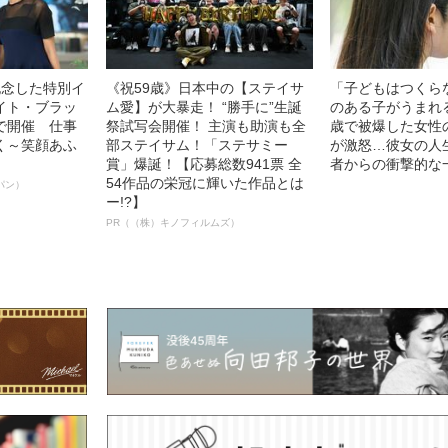
記念した特別イ
《祝59歳》日本中の【ステイサ
「子どもはつくら
イト・ブラッ
ム愛】が大暴走！ “勝手に”生誕
のある子がうまれ
で開催 仕事
祭試写会開催！ 主演も助演も全
歳で被爆した女性
く～笑顔あふ
部ステイサム！「ステサミー
が激怒…彼女の人
賞」爆誕！【応募総数941票 全
者からの衝撃的な
54作品の栄冠に輝いた作品とは
パン）
ー!?】
PR（（株）キノフィルムズ）