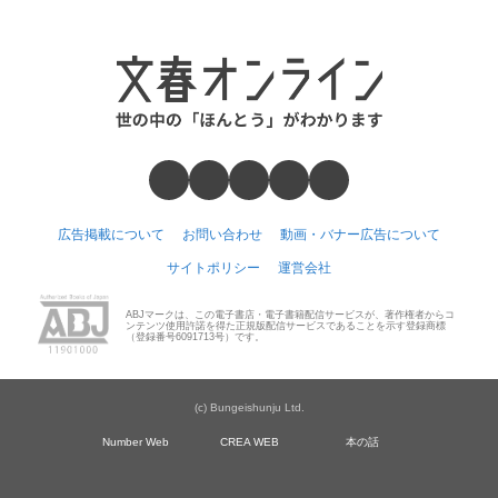
広告掲載について
お問い合わせ
動画・バナー広告について
サイトポリシー
運営会社
ABJマークは、この電子書店・電子書籍配信サービスが、著作権者からコ
ンテンツ使用許諾を得た正規版配信サービスであることを示す登録商標
（登録番号6091713号）です。
(c) Bungeishunju Ltd.
Number Web
CREA WEB
本の話