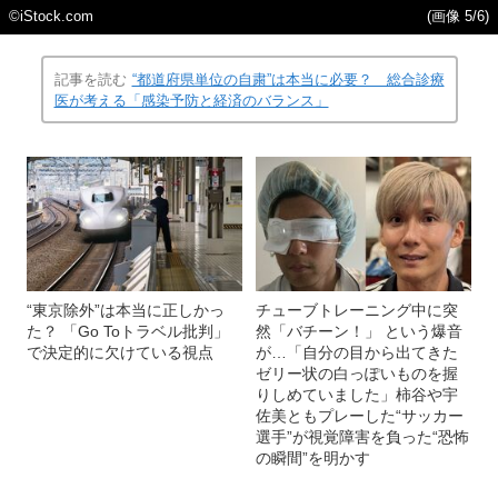
©iStock.com
(画像 5/6)
記事を読む
“都道府県単位の自粛”は本当に必要？ 総合診療
医が考える「感染予防と経済のバランス」
“東京除外”は本当に正しかっ
チューブトレーニング中に突
た？ 「Go Toトラベル批判」
然「バチーン！」 という爆音
で決定的に欠けている視点
が…「自分の目から出てきた
ゼリー状の白っぽいものを握
りしめていました」柿谷や宇
佐美ともプレーした“サッカー
選手”が視覚障害を負った“恐怖
の瞬間”を明かす