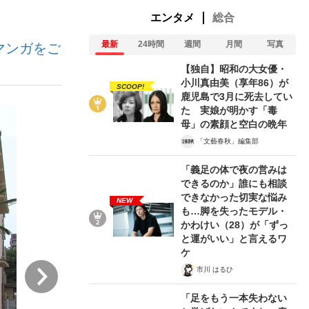
エンタメ
総合
最新
24時間
週間
月間
写真
マンガをご
む将棋
【独自】昭和の大女優・
小川真由美（享年86）が
SCOOP!
鹿児島で3月に死去してい
た 実娘が明かす「毒
母」の素顔と空白の晩年
「文藝春秋」編集部
「義足の体で夜の営みは
できるのか」誰にも相談
できなかった切実な悩み
NEW
も…脚を失ったモデル・
かわけい（28）が「ずっ
と運がいい」と言えるワ
ケ
次
市川 はるひ
「足をもう一本失わない