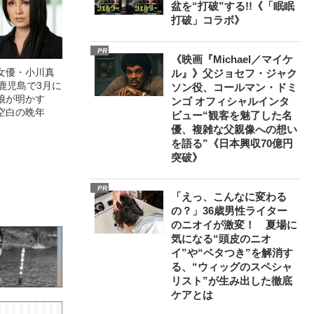
盆を“打破”する!!《「眠眠
打破」コラボ》
PR
《映画『Michael／マイケ
女優・小川真
ル』》父ジョセフ・ジャク
鹿児島で3月に
ソン役、コールマン・ドミ
娘が明かす
ンゴ オフィシャルインタ
空白の晩年
ビュー“観客を魅了した名
優、複雑な父親像への想い
を語る”《日本興収70億円
突破》
PR
「えっ、こんなに変わる
の？」36歳男性ライター
のニオイが激変！ 夏場に
気になる“頭皮のニオ
イ”や“ベタつき”を解消す
る、“ウィッグのスペシャ
リスト”が生み出した徹底
ケアとは