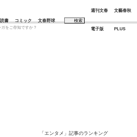
週刊文春
文藝春秋
読書
コミック
文春野球
検索
ンガをご存知ですか？
電子版
PLUS
インタビュー
読書
#松田聖子
K-POPアイドルたち
「エンタメ」記事のランキング