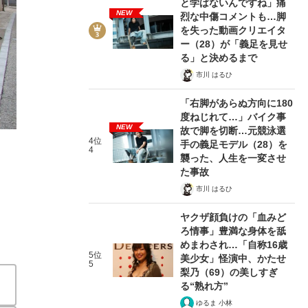
と学ばないんですね」痛
NEW
烈な中傷コメントも…脚
を失った動画クリエイタ
ー（28）が「義足を見せ
る」と決めるまで
市川 はるひ
2/8
「右脚があらぬ方向に180
度ねじれて…」バイク事
NEW
故で脚を切断…元競泳選
4位
手の義足モデル（28）を
4
襲った、人生を一変させ
た事故
市川 はるひ
ヤクザ顔負けの「血みど
ろ情事」豊満な身体を舐
めまわされ…「自称16歳
5位
美少女」怪演中、かたせ
在記》RM→渋谷で飲み会、JIN→伊豆の...
5
梨乃（69）の美しすぎ
る“熟れ方”
ゆるま 小林