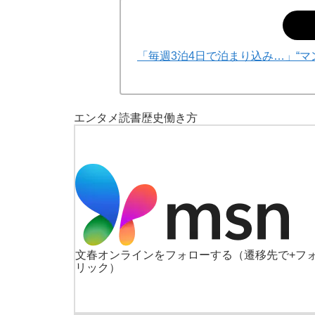
「毎週3泊4日で泊まり込み…」“
エンタメ
読書
歴史
働き方
「90%は失敗する。でも…」本田圭佑が初め
文春オンラインをフォローする
（遷移先で+フ
リック）