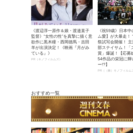
《渡辺淳一原作＆娘・渡邉直子
《祝59歳》日本
監督》“女性の性”を真摯に描く意
ム愛】が大暴走！ 
欲作に黒木瞳・西岡德馬・吉田
祭試写会開催！ 
羊が出演決定！《映画『月がみ
部ステイサム！「
ている』》
賞」爆誕！【応募総
54作品の栄冠に
PR（キノフィルムズ）
ー!?】
PR（（株）キノフィルム
おすすめ一覧