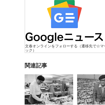
文春オンラインをフォローする
（遷移先で☆マ
ック）
関連記事