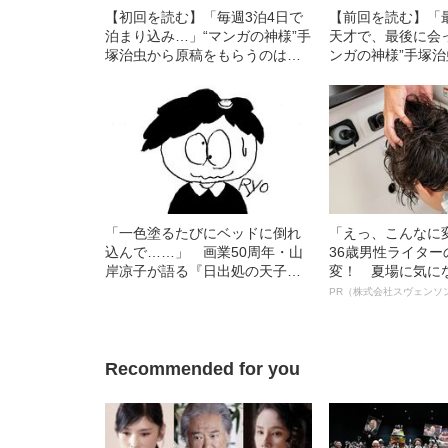
【初回を読む】「毎週3泊4日で
【前回を読む】「
泊まり込み…」“マンガの神様”手
天才で、最後に会
塚治虫から原稿をもらうのはど
ンガの神様”手塚治
のくらい大変だった？
代の若者の“その後
「一色塗るたびにベッドに倒れ
「えっ、こんなに
込んで……」 画業50周年・山
36歳男性ライタ
岸凉子が語る『日出処の天子』
変！ 夏場に気に
を描いていたあの頃
オイ”や“ベタつき
PR（株式会社スヴェンソ
る、“ウィッグの
ト”が生み出した
Recommended for you