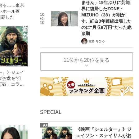
ません」19年ぶりに芸能
おる……東京
界に復帰したZONE・
ンホール蓋
10
MIZUHO（38）が明か
制覇した
位
す、紅白3年連続出場した
10
のに“月収8万円”だった絶
頂期
佐藤 ちひろ
11位から20位を見る
ー』》ジェイ
がお盆を“打
眠打破」コラ
SPECIAL
PR
《映画『シェルター』》ジ
ェイソン・ステイサムがお