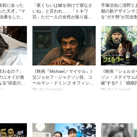
最初に会った
「夜くらいは鍵を掛けて寝なさ
手塚治虫に清野と
った天才」“マ
いね」と言われ……「トキワ
都の新デザインマ
虫番をした20
荘」ただ一人の女性が振り返る
を“ガチ勢”が完全
”
あの頃
変わるの？」
《映画『Michael／マイケル』》
《映画『シェルタ
ーのニオイが激
父ジョセフ・ジャクソン役、コ
ソン・ステイサム
なる“頭皮のニ
ールマン・ドミンゴ オフィシャ
破”する!!《「眠
”を解消す
ルインタビュー“観客を魅了した
ボ》
ン）
PR（キノフィルムズ）
PR（キノフィルムズ）
スペシャリス
名優、複雑な父親像への想いを
徹底ケアとは
語る”《日本興収70億円突破》