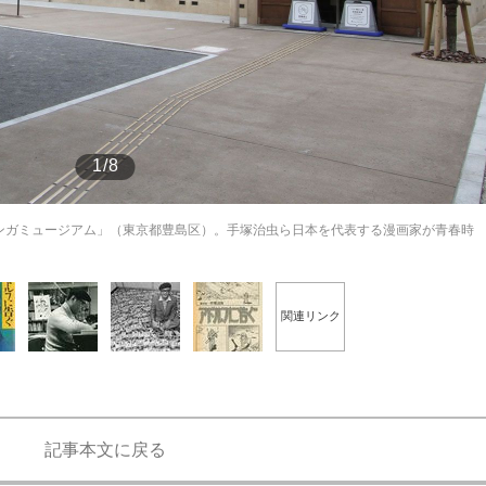
もっと見る
が鹿児島で3月に死去し...
1/8
ンガミュージアム」（東京都豊島区）。手塚治虫ら日本を代表する漫画家が青春時
関連リンク
照ノ富士に激怒され...
《BTS厳戒トーキョー滞
記事本文に戻る