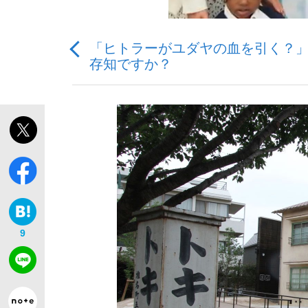
「ヒトラーがユダヤの血を引く？」
存知ですか？
私のあのとき、私のいま
9
キングの誕生を、目撃せよ。