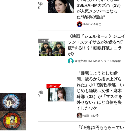
8位
SSERAFIMカズハ（23）
8
が人気メンバーになっ
た“納得の理由”
K-POPゆりこ
《映画『シェルター』》ジェイ
PR
ソン・ステイサムがお盆を“打
破”する!!《「眠眠打破」コラ
ボ》
週刊文春CINEMAオンライン編集部
「帰宅しようとした瞬
間、後ろから抱き上げら
れた」小1で誘拐未遂、い
NEW
じめも経験…女優・麻木
9位
9
玲那（32）が「マスクを
外せない」ほど自信を失
くしたワケ
佐藤 ちひろ
「印税は1円ももらってい