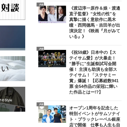
PR
《渡辺淳一原作＆娘・渡邉
直子監督》“女性の性”を
真摯に描く意欲作に黒木
瞳・西岡德馬・吉田羊が出
演決定！《映画『月がみて
いる』》
PR
《祝59歳》日本中の【ス
テイサム愛】が大暴走！
“勝手に”生誕祭試写会開
催！ 主演も助演も全部ス
テイサム！「ステサミー
賞」爆誕！【応募総数941
票 全54作品の栄冠に輝い
た作品とはー!?】
PR
オープン1周年を記念した
特別イベントがサムソナイ
ト・ブラックレーベル銀座
店で開催 仕事も人生も自