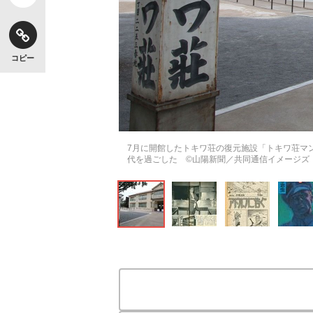
コピー
【独自】昭和の大女優・小川真由美（享年86）
7月に開館したトキワ荘の復元施設「トキワ荘マ
代を過ごした ©️山陽新聞／共同通信イメージズ
《VIVANT》頼れる相棒・ドラムが認めた“