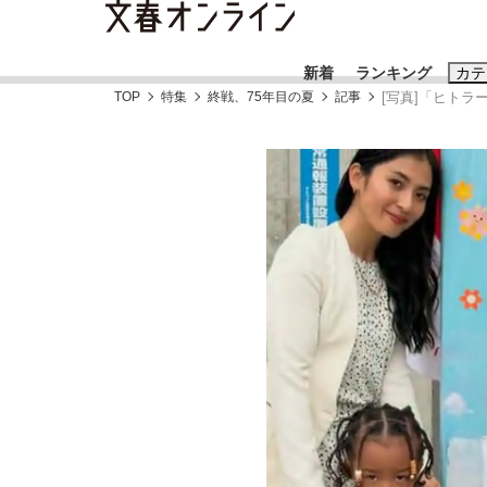
新着
ランキング
カテ
TOP
特集
終戦、75年目の夏
記事
[写真]「ヒト
スクープ
ニュー
おすすめのキ
#藤田晋
#三
#玉木雄一郎
「キオクシアの投資の桁は一つ多くてもいい」
終戦から81年