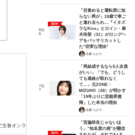
「目覚めると運転席に知
らない男が」18歳で車ご
と連れ去られ…『イタズ
NEW
ラなKiss』ヒロイン・麻
6位
6
木玲那（31）がロングヘ
アをバッサリカットし
た“切実な理由”
佐藤 ちひろ
「再結成するなら5人全員
がいい」「でも、どうし
ても連絡が取れなく
て…」元ZONE・
7位
7
MIZUHO（38）が明かす
「19年ぶりに芸能界復
帰」した本当の理由
佐藤 ちひろ
「宮脇咲良じゃないほ
で文春オンラ
う」“知名度の差”が懸念
NEW
されたが…それでもLE