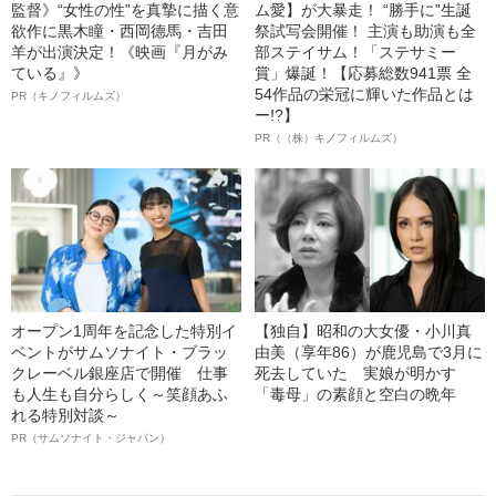
監督》“女性の性”を真摯に描く意
ム愛】が大暴走！ “勝手に”生誕
欲作に黒木瞳・西岡德馬・吉田
祭試写会開催！ 主演も助演も全
羊が出演決定！《映画『月がみ
部ステイサム！「ステサミー
ている』》
賞」爆誕！【応募総数941票 全
54作品の栄冠に輝いた作品とは
PR（キノフィルムズ）
ー!?】
PR（（株）キノフィルムズ）
オープン1周年を記念した特別イ
【独自】昭和の大女優・小川真
ベントがサムソナイト・ブラッ
由美（享年86）が鹿児島で3月に
クレーベル銀座店で開催 仕事
死去していた 実娘が明かす
も人生も自分らしく～笑顔あふ
「毒母」の素顔と空白の晩年
れる特別対談～
PR（サムソナイト・ジャパン）