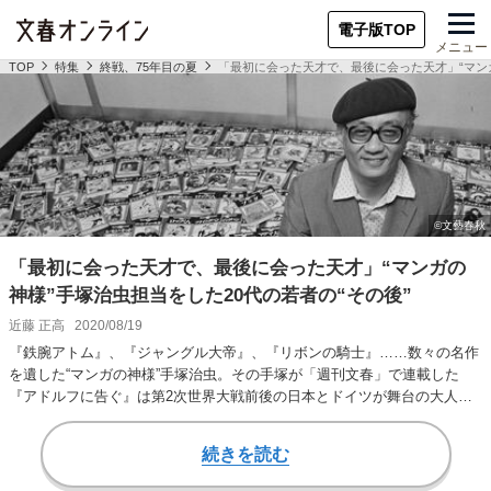
電子版TOP
メニュー
TOP
特集
終戦、75年目の夏
「最初に会った天才で、最後に会った天才」“マンガ
「最初に会った天才で、最後に会った天才」“マンガの
神様”手塚治虫担当をした20代の若者の“その後”
近藤 正高
2020/08/19
『鉄腕アトム』、『ジャングル大帝』、『リボンの騎士』……数々の名作
を遺した“マンガの神様”手塚治虫。その手塚が「週刊文春」で連載した
『アドルフに告ぐ』は第2次世界大戦前後の日本とドイツが舞台の大人向
けのマンガだ。19…
続きを読む