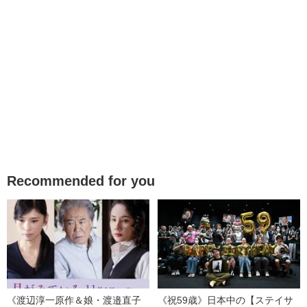
Recommended for you
《渡辺淳一原作＆娘・渡邉直子
《祝59歳》日本中の【ステイサ