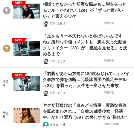
NEW
相談できなかった切実な悩みも…脚を失った
モデル・かわけい（28）が「ずっと運がい
い」と言えるワケ
7時間前
市川 はるひ
「足をもう一本失わないと学ばないんです
NEW
ね」痛烈な中傷コメントも…脚を失った動画
クリエイター（28）が「義足を見せる」と決
めるまで
7時間前
市川 はるひ
「右脚があらぬ方向に180度ねじれて…」バイ
NEW
ク事故で脚を切断…元競泳選手の義足モデル
4位
4
（28）を襲った、人生を一変させた事故
7時間前
市川 はるひ
ヤクザ顔負けの「血みどろ情事」豊満な身体
を舐めまわされ…「自称16歳美少女」怪演
5位
5
中、かたせ梨乃（69）の美しすぎる“熟れ方”
2026/08/06
ゆるま 小林