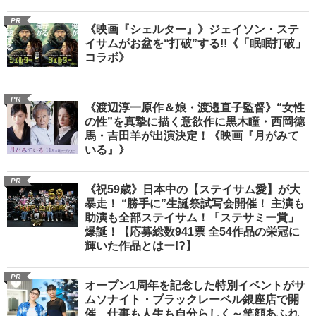
PR
《映画『シェルター』》ジェイソン・ステ
イサムがお盆を“打破”する!!《「眠眠打破」
コラボ》
PR
《渡辺淳一原作＆娘・渡邉直子監督》“女性
の性”を真摯に描く意欲作に黒木瞳・西岡德
馬・吉田羊が出演決定！《映画『月がみて
いる』》
PR
《祝59歳》日本中の【ステイサム愛】が大
暴走！ “勝手に”生誕祭試写会開催！ 主演も
助演も全部ステイサム！「ステサミー賞」
爆誕！【応募総数941票 全54作品の栄冠に
輝いた作品とはー!?】
PR
オープン1周年を記念した特別イベントがサ
ムソナイト・ブラックレーベル銀座店で開
催 仕事も人生も自分らしく～笑顔あふれ