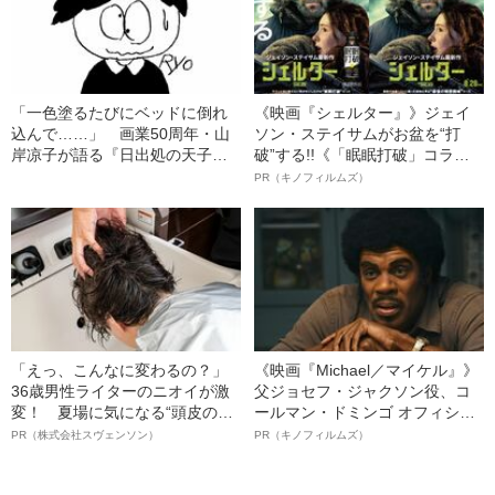
「一色塗るたびにベッドに倒れ
《映画『シェルター』》ジェイ
込んで……」 画業50周年・山
ソン・ステイサムがお盆を“打
岸凉子が語る『日出処の天子』
破”する!!《「眠眠打破」コラ
を描いていたあの頃
ボ》
PR（キノフィルムズ）
「えっ、こんなに変わるの？」
《映画『Michael／マイケル』》
36歳男性ライターのニオイが激
父ジョセフ・ジャクソン役、コ
変！ 夏場に気になる“頭皮のニ
ールマン・ドミンゴ オフィシャ
オイ”や“ベタつき”を解消す
ルインタビュー“観客を魅了した
PR（株式会社スヴェンソン）
PR（キノフィルムズ）
る、“ウィッグのスペシャリス
名優、複雑な父親像への想いを
ト”が生み出した徹底ケアとは
語る”《日本興収70億円突破》