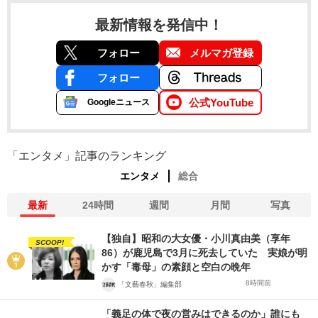
最新情報を発信中！
フォロー
メルマガ登録
フォロー
公式YouTube
Googleニュース
「エンタメ」記事のランキング
エンタメ
総合
最新
24時間
週間
月間
写真
【独自】昭和の大女優・小川真由美（享年
SCOOP!
86）が鹿児島で3月に死去していた 実娘が明
かす「毒母」の素顔と空白の晩年
8時間前
「文藝春秋」編集部
「義足の体で夜の営みはできるのか」誰にも