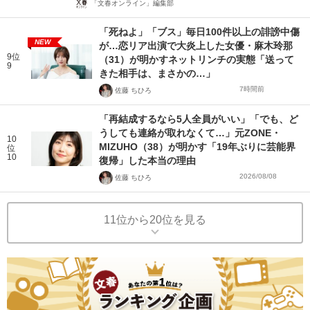
「文春オンライン」編集部
「死ねよ」「ブス」毎日100件以上の誹謗中傷
NEW
が…恋リア出演で大炎上した女優・麻木玲那
9位
（31）が明かすネットリンチの実態「送って
9
きた相手は、まさかの…」
7時間前
佐藤 ちひろ
「再結成するなら5人全員がいい」「でも、ど
うしても連絡が取れなくて…」元ZONE・
10
MIZUHO（38）が明かす「19年ぶりに芸能界
位
10
復帰」した本当の理由
2026/08/08
佐藤 ちひろ
11位から20位を見る