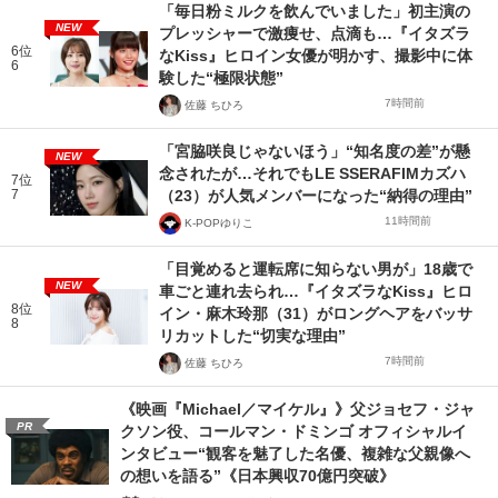
「毎日粉ミルクを飲んでいました」初主演の
NEW
プレッシャーで激痩せ、点滴も…『イタズラ
6位
なKiss』ヒロイン女優が明かす、撮影中に体
6
験した“極限状態”
7時間前
佐藤 ちひろ
「宮脇咲良じゃないほう」“知名度の差”が懸
NEW
念されたが…それでもLE SSERAFIMカズハ
7位
7
（23）が人気メンバーになった“納得の理由”
11時間前
K-POPゆりこ
「目覚めると運転席に知らない男が」18歳で
NEW
車ごと連れ去られ…『イタズラなKiss』ヒロ
8位
イン・麻木玲那（31）がロングヘアをバッサ
8
リカットした“切実な理由”
7時間前
佐藤 ちひろ
《映画『Michael／マイケル』》父ジョセフ・ジャ
PR
クソン役、コールマン・ドミンゴ オフィシャルイ
ンタビュー“観客を魅了した名優、複雑な父親像へ
の想いを語る”《日本興収70億円突破》