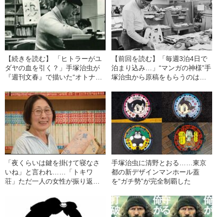
【続きを読む】 「ヒトラーがユ
【前回を読む】「毎週3泊4日で
ダヤの血を引く？」手塚治虫が
泊まり込み…」“マンガの神様”手
『週刊文春』で描いた“オトナ
塚治虫から原稿をもらうのはど
の”戦争マンガをご存知ですか？
のくらい大変だった？
「夜くらいは鍵を掛けて寝なさ
手塚治虫に清野とおる……東京
いね」と言われ……「トキワ
都の新デザインマンホール蓋
荘」ただ一人の女性が振り返る
を“ガチ勢”が完全制覇した
あの頃