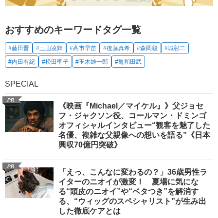
おすすめのキーワードタグ一覧
#藤田晋
#三山凌輝
#高市早苗
#後藤真希
#森岡毅
#城彰二
#内田有紀
#松田聖子
#玉木雄一郎
#亀和田武
SPECIAL
PR
《映画『Michael／マイケル』》父ジョセ
フ・ジャクソン役、コールマン・ドミンゴ
オフィシャルインタビュー“観客を魅了した
名優、複雑な父親像への想いを語る”《日本
興収70億円突破》
PR
「えっ、こんなに変わるの？」36歳男性ラ
イターのニオイが激変！ 夏場に気にな
る“頭皮のニオイ”や“ベタつき”を解消す
る、“ウィッグのスペシャリスト”が生み出
した徹底ケアとは