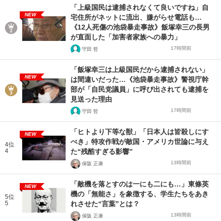
「上級国民は逮捕されなくて良いですね」自
NEW
宅住所がネットに流出、嫌がらせ電話も…
《12人死傷の池袋暴走事故》飯塚幸三の長男
が直面した「加害者家族への暴力」
17時間前
守田 哲
「飯塚幸三は上級国民だから逮捕されない」
NEW
は間違いだった…《池袋暴走事故》警視庁幹
部が「自民党議員」に呼び出されても逮捕を
見送った理由
17時間前
守田 哲
「ヒトより下等な獣」「日本人は皆殺しにす
NEW
べき」特攻作戦が敵国・アメリカ世論に与え
4位
4
た“残酷すぎる影響”
13時間前
保阪 正康
「敵機を落とすのは一にも二にも…」東條英
NEW
機の「無能さ」を象徴する、学生たちをあき
5位
5
れさせた“言葉”とは？
13時間前
保阪 正康