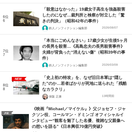
「殺意はなかった」19歳女子高生を強姦殺害
したのになぜ…裁判所と検察が対立した「驚
6位
6
きの判決」（昭和42年の事件）
2026/08/07
鉄人ノンフィクション編集部
「本当にごめんなさい」17歳少女が生後5ヶ月
の長男を殺害…《高島忠夫の長男殺害事件》
7位
夫婦が背負った“消えない傷”（昭和39年の事
7
件）
2026/03/09
鉄人ノンフィクション編集部
「史上初の特攻」を、なぜ旧日本軍は“隠し
NEW
た”のか…若者ばかりが死地に送られた「残酷
8位
8
なカラクリ」
13時間前
保阪 正康
《映画『Michael／マイケル』》父ジョセフ・ジャ
PR
クソン役、コールマン・ドミンゴ オフィシャルイ
ンタビュー“観客を魅了した名優、複雑な父親像へ
の想いを語る”《日本興収70億円突破》