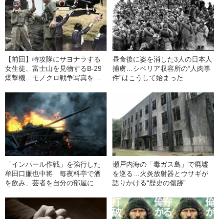
【前回】特攻隊にサヨナラする
昼食後に姿を消した3人の日本人
女生徒、富士山を見物するB-29
捕虜…シベリア収容所の“人肉事
爆撃機…モノクロ戦争写真をカ
件”はこうして始まった
ラー化して何が分かった？
「インパール作戦」を強行した
瀬戸内海の「毒ガス島」で廃墟
牟田口廉也中将 毎夜料亭で酒
を巡る…火炎放射器とウサギが
を飲み、芸者を自分の部屋に
語りかける“歴史の傷跡”