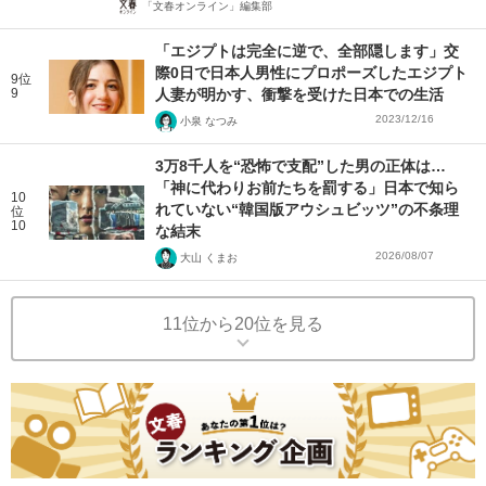
「文春オンライン」編集部
「エジプトは完全に逆で、全部隠します」交
際0日で日本人男性にプロポーズしたエジプト
9位
9
人妻が明かす、衝撃を受けた日本での生活
2023/12/16
小泉 なつみ
3万8千人を“恐怖で支配”した男の正体は…
「神に代わりお前たちを罰する」日本で知ら
10
れていない“韓国版アウシュビッツ”の不条理
位
10
な結末
2026/08/07
大山 くまお
11位から20位を見る