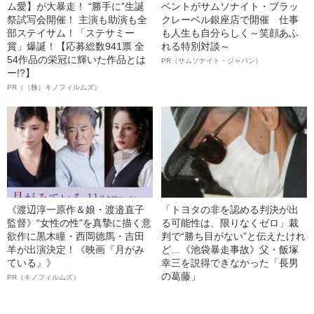
ム愛】が大暴走！ “勝手に”生誕
ベントがサムソナイト・ブラッ
祭試写会開催！ 主演も助演も全
クレーベル銀座店で開催 仕事
部ステイサム！「ステサミー
も人生も自分らしく～笑顔あふ
賞」爆誕！【応募総数941票 全
れる特別対談～
54作品の栄冠に輝いた作品とは
PR（サムソナイト・ジャパン）
ー!?】
PR（（株）キノフィルムズ）
《渡辺淳一原作＆娘・渡邉直子
「トヨタの非を認める判決が出
監督》“女性の性”を真摯に描く意
る可能性は、限りなくゼロ」裁
欲作に黒木瞳・西岡德馬・吉田
判で“勝ち目がない”と伝えたけれ
羊が出演決定！《映画『月がみ
ど…《池袋暴走事故》父・飯塚
ている』》
幸三を説得できなかった「長男
の葛藤」
PR（キノフィルムズ）