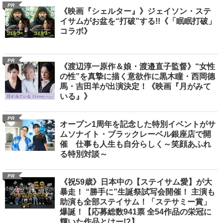
PR
《映画『シェルター』》ジェイソン・ステ
イサムがお盆を“打破”する!!《「眠眠打破」
コラボ》
PR
《渡辺淳一原作＆娘・渡邉直子監督》“女性
の性”を真摯に描く意欲作に黒木瞳・西岡德
馬・吉田羊が出演決定！《映画『月がみて
いる』》
PR
オープン1周年を記念した特別イベントがサ
ムソナイト・ブラックレーベル銀座店で開
催 仕事も人生も自分らしく～笑顔あふれ
る特別対談～
PR
《祝59歳》日本中の【ステイサム愛】が大
暴走！ “勝手に”生誕祭試写会開催！ 主演も
助演も全部ステイサム！「ステサミー賞」
爆誕！【応募総数941票 全54作品の栄冠に
輝いた作品とはー!?】