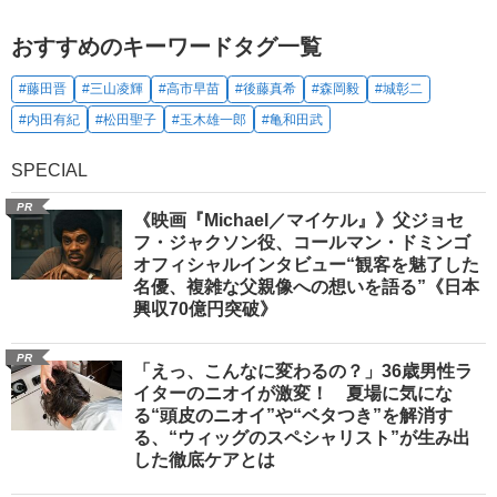
おすすめのキーワードタグ一覧
#藤田晋
#三山凌輝
#高市早苗
#後藤真希
#森岡毅
#城彰二
#内田有紀
#松田聖子
#玉木雄一郎
#亀和田武
SPECIAL
PR
《映画『Michael／マイケル』》父ジョセ
フ・ジャクソン役、コールマン・ドミンゴ
オフィシャルインタビュー“観客を魅了した
名優、複雑な父親像への想いを語る”《日本
興収70億円突破》
PR
「えっ、こんなに変わるの？」36歳男性ラ
イターのニオイが激変！ 夏場に気にな
る“頭皮のニオイ”や“ベタつき”を解消す
る、“ウィッグのスペシャリスト”が生み出
した徹底ケアとは