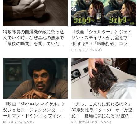
特攻隊員の自爆機が敵に突っ込
《映画『シェルター』》ジェイ
んでいく時、なぜ基地の無線で
ソン・ステイサムがお盆を“打
「最後の瞬間」を聞いていたの
破”する!!《「眠眠打破」コラ
か
ボ》
PR（キノフィルムズ）
《映画『Michael／マイケル』》
「えっ、こんなに変わるの？」
父ジョセフ・ジャクソン役、コ
36歳男性ライターのニオイが激
ールマン・ドミンゴ オフィシャ
変！ 夏場に気になる“頭皮のニ
ルインタビュー“観客を魅了した
オイ”や“ベタつき”を解消す
PR（キノフィルムズ）
PR（株式会社スヴェンソン）
名優、複雑な父親像への想いを
る、“ウィッグのスペシャリス
語る”《日本興収70億円突破》
ト”が生み出した徹底ケアとは