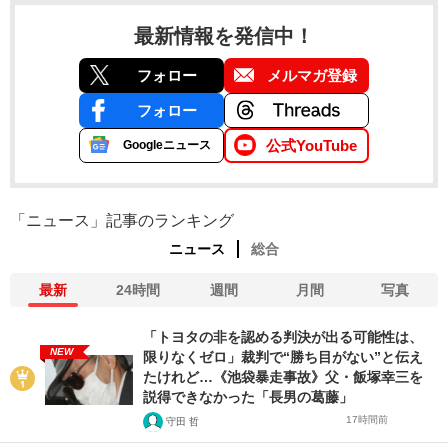
最新情報を発信中！
フォロー
メルマガ登録
フォロー
公式YouTube
Googleニュース
「ニュース」記事のランキング
ニュース
総合
最新
24時間
週間
月間
写真
「トヨタの非を認める判決が出る可能性は、
NEW
限りなくゼロ」裁判で“勝ち目がない”と伝え
たけれど…《池袋暴走事故》父・飯塚幸三を
説得できなかった「長男の葛藤」
17時間前
守田 哲