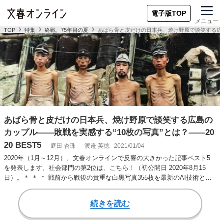
電子版TOP
メニュー
TOP
特集
終戦、75年目の夏
あばら骨と皮だけの日本兵、焼け野原で談笑する広島の
あばら骨と皮だけの日本兵、焼け野原で談笑する広島の
カップル――敗戦を実感する“10枚の写真”とは？――20
20 BEST5
庭田 杏珠
渡邉 英徳
2021/01/04
2020年（1月～12月）、文春オンラインで反響の大きかった記事ベスト5
を発表します。社会部門の第2位は、こちら！（初公開日 2020年8月15
日）。＊ ＊ ＊ 戦前から戦後の貴重な白黒写真355枚を最新のAI技術と…
続きを読む