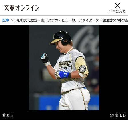
記事に戻る
記事
[写真]文化放送・山田アナのデビュー戦。ファイターズ・渡邉諒の“神の
渡邉諒
(画像 1/1)