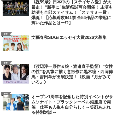
《祝59歳》日本中の【ステイサム愛】が大
暴走！ “勝手に”生誕祭試写会開催！ 主演も
助演も全部ステイサム！「ステサミー賞」
爆誕！【応募総数941票 全54作品の栄冠に
輝いた作品とはー!?】
PR
文藝春秋SDGsエッセイ大賞2026大募集
PR
《渡辺淳一原作＆娘・渡邉直子監督》“女性
の性”を真摯に描く意欲作に黒木瞳・西岡德
馬・吉田羊が出演決定！《映画『月がみて
いる』》
PR
オープン1周年を記念した特別イベントがサ
ムソナイト・ブラックレーベル銀座店で開
催 仕事も人生も自分らしく～笑顔あふれ
る特別対談～