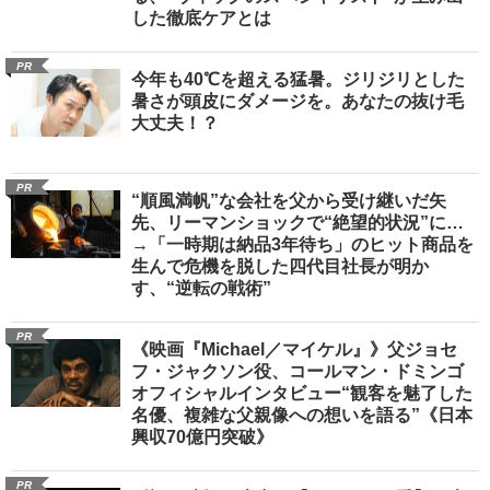
した徹底ケアとは
PR
今年も40℃を超える猛暑。ジリジリとした
暑さが頭皮にダメージを。あなたの抜け毛
大丈夫！？
PR
“順風満帆”な会社を父から受け継いだ矢
先、リーマンショックで“絶望的状況”に…
→「一時期は納品3年待ち」のヒット商品を
生んで危機を脱した四代目社長が明か
す、“逆転の戦術”
PR
《映画『Michael／マイケル』》父ジョセ
フ・ジャクソン役、コールマン・ドミンゴ
オフィシャルインタビュー“観客を魅了した
名優、複雑な父親像への想いを語る”《日本
興収70億円突破》
PR