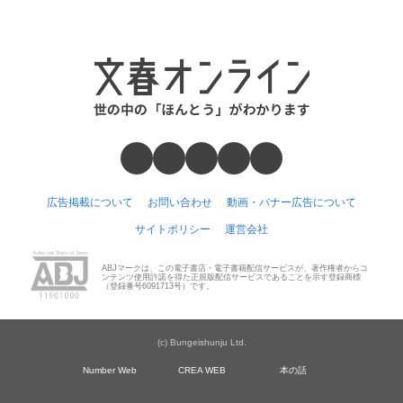
広告掲載について
お問い合わせ
動画・バナー広告について
サイトポリシー
運営会社
ABJマークは、この電子書店・電子書籍配信サービスが、著作権者からコ
ンテンツ使用許諾を得た正規版配信サービスであることを示す登録商標
（登録番号6091713号）です。
(c) Bungeishunju Ltd.
Number Web
CREA WEB
本の話