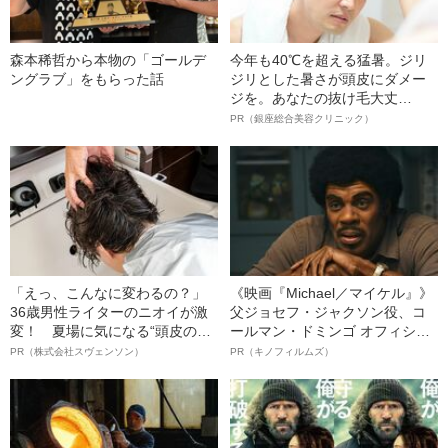
森本稀哲から本物の「ゴールデ
今年も40℃を超える猛暑。ジリ
ングラブ」をもらった話
ジリとした暑さが頭皮にダメー
ジを。あなたの抜け毛大丈
夫！？
PR（銀座総合美容クリニック）
「えっ、こんなに変わるの？」
《映画『Michael／マイケル』》
36歳男性ライターのニオイが激
父ジョセフ・ジャクソン役、コ
変！ 夏場に気になる“頭皮のニ
ールマン・ドミンゴ オフィシャ
オイ”や“ベタつき”を解消す
ルインタビュー“観客を魅了した
PR（株式会社スヴェンソン）
PR（キノフィルムズ）
る、“ウィッグのスペシャリス
名優、複雑な父親像への想いを
ト”が生み出した徹底ケアとは
語る”《日本興収70億円突破》