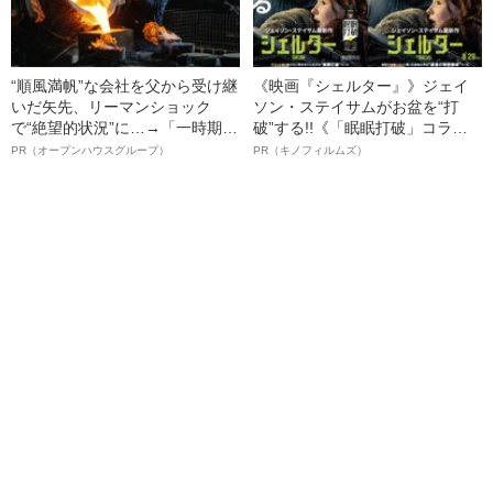
“順風満帆”な会社を父から受け継
《映画『シェルター』》ジェイ
いだ矢先、リーマンショック
ソン・ステイサムがお盆を“打
で“絶望的状況”に…→「一時期は
破”する!!《「眠眠打破」コラ
納品3年待ち」のヒット商品を生
ボ》
PR（オープンハウスグループ）
PR（キノフィルムズ）
んで危機を脱した四代目社長が
明かす、“逆転の戦術”