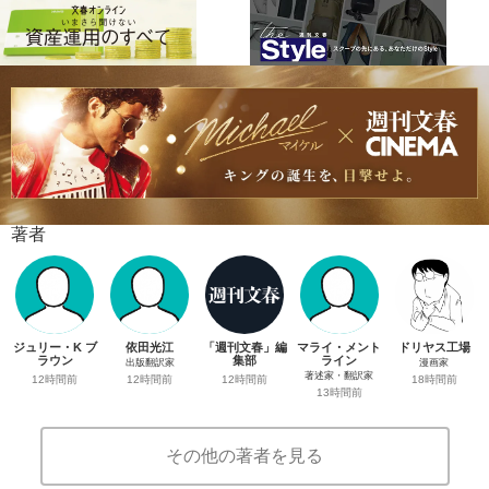
著者
ジュリー・K ブ
依田光江
「週刊文春」編
マライ・メント
ドリヤス工場
ラウン
集部
ライン
出版翻訳家
漫画家
著述家・翻訳家
12時間前
12時間前
12時間前
18時間前
13時間前
その他の著者を見る