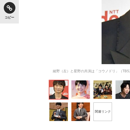
コピー
綾野（左）と星野の共演は「コウノドリ」（TBS
関連リンク