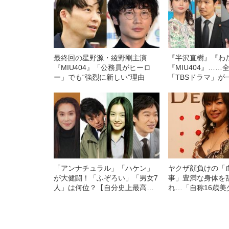
最終回の星野源・綾野剛主演
『半沢直樹』『わ
『MIU404』「公務員がヒーロ
『MIU404』……
ー」でも“強烈に新しい”理由
「TBSドラマ」が
いるのはなぜか
「アンナチュラル」「ハケン」
ヤクザ顔負けの「
が大健闘！「ふぞろい」「男女7
事」豊満な身体を
人」は何位？【自分史上最高ド
れ…「自称16歳美
ラマ ベスト50発表】
中、かたせ梨乃（
ぎる“熟れ方”