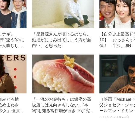
たナギ』
「星野源さんが演じるのなら、
【自分史上最高ド
全部“違う”のに
動揺がにじみ出てしまう方が面
10】「おっさんず
一人勝ちして
白い」と思った
位！ 半沢、JIN
ちゃんが肉迫
血みどろ情
「一流のお金持ち」は銀座の高
《映画『Michae
舐めまわさ
級店には見向きもしない…“本
父ジョセフ・ジャ
少女」怪演
物”を知る富裕層が行きつく“究極
ールマン・ドミン
69）の美しす
のスシ”の正体
ルインタビュー“
PR（キノフィルムズ）
名優、複雑な父親
語る”《日本興収7