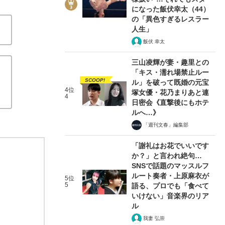
になった飯伏幸太（44）
の「異色すぎるレスラー
人生」
飯伏 幸太
三山凌輝が妻・趣里との
「キス・濡れ場禁止ルー
SCOOP!
ル」を破って既婚の元宝
4位
塚女優・花乃まりあと連
4
日密会《直撃後にもホテ
ルへ…》
「週刊文春」編集部
「謝礼はお花でいいです
か？」と言われ絶句…
SNSで話題のマッスルフ
ルート奏者・上原麻衣が
5位
5
語る、プロでも「食べて
いけない」音楽界のリア
ル
我妻 弘崇