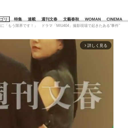
ゴリ
特集
連載
週刊文春
文藝春秋
WOMAN
CINEMA
源に「もう限界です！」 ドラマ「MIU404」撮影現場で起きたある“事件”
キーワード入力
ス
エンタメ
ライフ
ビジネス
詳しく見る
arrow_forward_ios
ーワードタグ一覧
山凌輝
#高市早苗
#後藤真希
#森岡毅
#城彰二
#内田有紀
観る将棋、読
#亀和田武
て明かした日本代表監督に...
「最悪の空気のまま解散」W