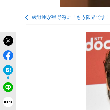
綾野剛が星野源に「もう限界です！」
「敗因分析は一切聞かれなかった」侍ジャパン選
キングの誕生を、目撃せよ。
0
the Style
「目標達成できなかったからと言って…」サッ