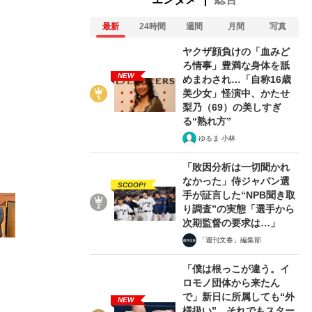
最新
24時間
週間
月間
写真
ヤクザ顔負けの「血みど
ろ情事」豊満な身体を舐
NEW
2/13
めまわされ…「自称16歳
美少女」怪演中、かたせ
梨乃（69）の美しすぎ
る“熟れ方”
ゆるま 小林
「敗因分析は一切聞かれ
なかった」侍ジャパン選
SCOOP!
手が証言した“NPB聞き取
り調査”の実態「選手から
次期監督の要求は…」
「週刊文春」編集部
「僕は根っこが違う。イ
ロモノ団体から来たん
で」新日に所属しても“外
NEW
様扱い”…それでもスター