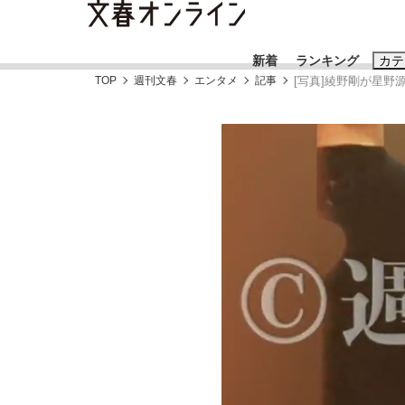
新着
ランキング
カテ
TOP
週刊文春
エンタメ
記事
[写真]綾野剛が星野
スクープ
ニュー
おすすめのキ
#藤田晋
#三
#玉木雄一郎
「90%は失敗する。でも…」本田圭佑が初め
終戦から81年