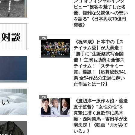
ンゴ オフィシャルインタ
ビュー“観客を魅了した名
優、複雑な父親像への想い
を語る”《日本興収70億円
突破》
PR
《祝59歳》日本中の【ス
テイサム愛】が大暴走！
“勝手に”生誕祭試写会開
催！ 主演も助演も全部ス
テイサム！「ステサミー
賞」爆誕！【応募総数941
票 全54作品の栄冠に輝い
た作品とはー!?】
PR
《渡辺淳一原作＆娘・渡邉
直子監督》“女性の性”を
真摯に描く意欲作に黒木
瞳・西岡德馬・吉田羊が出
演決定！《映画『月がみて
いる』》