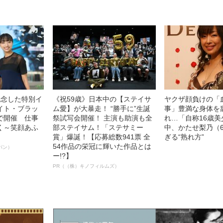
記念した特別イ
《祝59歳》日本中の【ステイサ
ヤクザ顔負けの「
イト・ブラッ
ム愛】が大暴走！ “勝手に”生誕
事」豊満な身体を
で開催 仕事
祭試写会開催！ 主演も助演も全
れ…「自称16歳
く～笑顔あふ
部ステイサム！「ステサミー
中、かたせ梨乃（
賞」爆誕！【応募総数941票 全
ぎる“熟れ方”
54作品の栄冠に輝いた作品とは
パン）
ー!?】
PR（（株）キノフィルムズ）