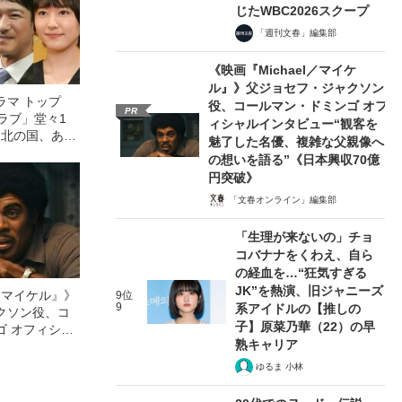
じたWBC2026スクープ
「週刊文春」編集部
《映画『Michael／マイケ
ル』》父ジョセフ・ジャクソン
ラマ トップ
役、コールマン・ドミンゴ オフ
PR
ラブ」堂々1
ィシャルインタビュー“観客を
、北の国、あま
魅了した名優、複雑な父親像へ
の想いを語る”《日本興収70億
円突破》
「文春オンライン」編集部
「生理が来ないの」チョ
コバナナをくわえ、自ら
の経血を…“狂気すぎる
JK”を熱演、旧ジャニーズ
l／マイケル』》
9位
9
系アイドルの【推しの
クソン役、コ
子】原菜乃華（22）の早
ゴ オフィシャ
熟キャリア
観客を魅了した
像への想いを
ゆるま 小林
0億円突破》