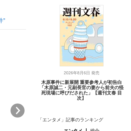
”
ない資産運用のすべて
が悲しい」『北の国から』倉本聰氏（91...
2026年8月6日 発売
木原事件に新展開 重要参考人が初告白
「木原誠二・元副長官の妻から前夫の怪
死現場に呼びだされた」【週刊文春 目
次】
次
「エンタメ」記事のランキング
エンタメ
総合