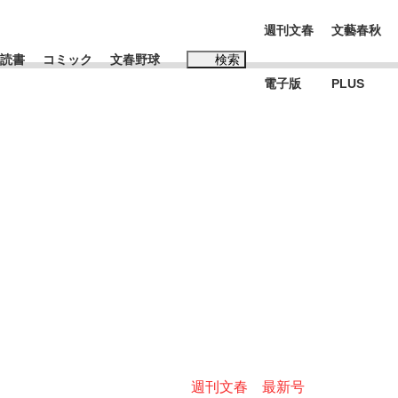
週刊文春
文藝春秋
読書
コミック
文春野球
検索
電子版
PLUS
インタビュー
読書
#松田聖子
む将棋
BC日本代表“敗戦”の真実 選手が明かす...
週刊文春 最新号