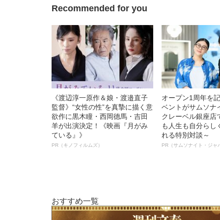
Recommended for you
《渡辺淳一原作＆娘・渡邉直子
オープン1周年を
監督》“女性の性”を真摯に描く意
ベントがサムソナ
欲作に黒木瞳・西岡德馬・吉田
クレーベル銀座店
羊が出演決定！《映画『月がみ
も人生も自分らし
ている』》
れる特別対談～
PR（キノフィルムズ）
PR（サムソナイト・ジャ
おすすめ一覧