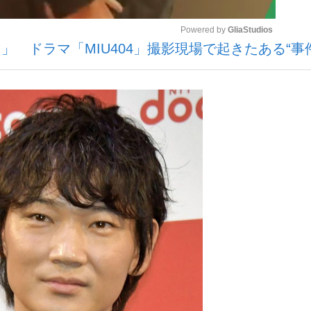
Powered by 
GliaStudios
 ドラマ「MIU404」撮影現場で起きたある“事件
いまさら聞け
Mute
手が証言した“NPB聞...
「クマが悪者扱いされているの
もっと見る
カー日本代表・森保一監督...