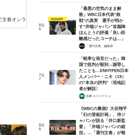
「最悪の空気のまま解
散」WBC日本代表“敗
で文春オンラ
SCOOP!
戦”の真実 選手が明か
6位
す“井端ジャパン”首脳陣
6
ほんとうの評価「良い距
離感だったコーチは…」
「週刊文春」編集部
「軽率な発言だった」韓
国で批判が殺到→謝罪し
たことも…ENHYPEN日本
7位
人メンバー・ニキ（19）
7
の“本当の評判”〈現地記
者が解説〉
吉崎 エイジーニョ
《WBCの裏側》大谷翔平
「幻の登板計画」、侍ジ
ャパンが語る「井口新監
8位
督」「井端ジャパンの総
8
括」…「週刊文春」が報