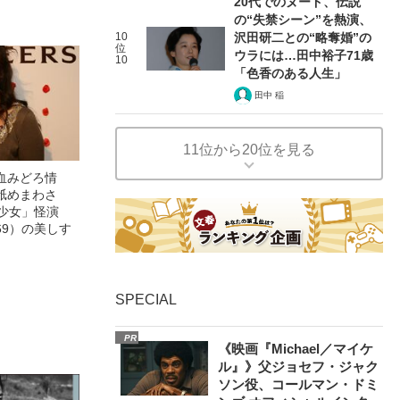
20代でのヌード、伝説
の“失禁シーン”を熱演、
10
沢田研二との“略奪婚”の
位
ウラには…田中裕子71歳
10
「色香のある人生」
田中 稲
11位から20位を見る
血みどろ情
舐めまわさ
美少女」怪演
69）の美しす
SPECIAL
PR
《映画『Michael／マイケ
ル』》父ジョセフ・ジャク
ソン役、コールマン・ドミ