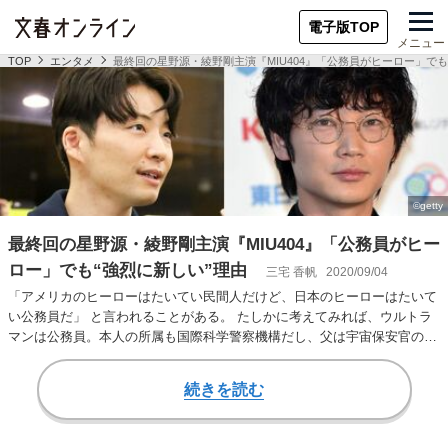
電子版TOP
メニュー
TOP
エンタメ
最終回の星野源・綾野剛主演『MIU404』「公務員がヒーロー」でも
最終回の星野源・綾野剛主演『MIU404』「公務員がヒー
ロー」でも“強烈に新しい”理由
三宅 香帆
2020/09/04
「アメリカのヒーローはたいてい民間人だけど、日本のヒーローはたいて
い公務員だ」 と言われることがある。 たしかに考えてみれば、ウルトラ
マンは公務員。本人の所属も国際科学警察機構だし、父は宇宙保安官の公
務員一家に生まれ…
続きを読む