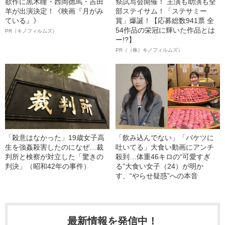
欲作に黒木瞳・西岡德馬・吉田
祭試写会開催！ 主演も助演も全
羊が出演決定！《映画『月がみ
部ステイサム！「ステサミー
ている』》
賞」爆誕！【応募総数941票 全
54作品の栄冠に輝いた作品とは
PR（キノフィルムズ）
ー!?】
PR（（株）キノフィルムズ）
「殺意はなかった」19歳女子高
「飲み込んでない」「バケツに
生を強姦殺害したのになぜ…裁
吐いてる」大食い動画にアンチ
判所と検察が対立した「驚きの
殺到…体重46キロの“可愛すぎ
判決」（昭和42年の事件）
る”大食い女子（24）が明か
す、“やらせ疑惑”への本音
最新情報を発信中！