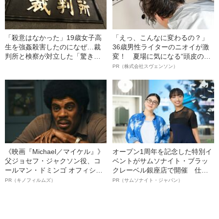
「殺意はなかった」19歳女子高
「えっ、こんなに変わるの？」
生を強姦殺害したのになぜ…裁
36歳男性ライターのニオイが激
判所と検察が対立した「驚きの
変！ 夏場に気になる“頭皮のニ
判決」（昭和42年の事件）
オイ”や“ベタつき”を解消す
PR（株式会社スヴェンソン）
る、“ウィッグのスペシャリス
ト”が生み出した徹底ケアとは
《映画『Michael／マイケル』》
オープン1周年を記念した特別イ
父ジョセフ・ジャクソン役、コ
ベントがサムソナイト・ブラッ
ールマン・ドミンゴ オフィシャ
クレーベル銀座店で開催 仕事
ルインタビュー“観客を魅了した
も人生も自分らしく～笑顔あふ
PR（キノフィルムズ）
PR（サムソナイト・ジャパン）
名優、複雑な父親像への想いを
れる特別対談～
語る”《日本興収70億円突破》