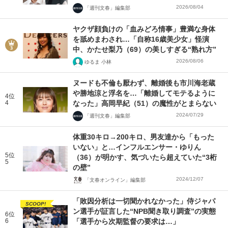
2026/08/04
「週刊文春」編集部
ヤクザ顔負けの「血みどろ情事」豊満な身体
を舐めまわされ…「自称16歳美少女」怪演
中、かたせ梨乃（69）の美しすぎる“熟れ方”
2026/08/06
ゆるま 小林
ヌードも不倫も厭わず、離婚後も市川海老蔵
や勝地涼と浮名を…「離婚してモテるように
4位
4
なった」高岡早紀（51）の魔性がとまらない
2024/07/29
「週刊文春」編集部
体重30キロ→200キロ、男友達から「もった
いない」と…インフルエンサー・ゆりん
5位
（36）が明かす、気づいたら超えていた“3桁
5
の壁”
2024/12/07
「文春オンライン」編集部
「敗因分析は一切聞かれなかった」侍ジャパ
SCOOP!
ン選手が証言した“NPB聞き取り調査”の実態
6位
6
「選手から次期監督の要求は…」