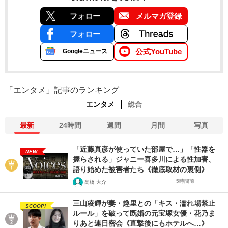
フォロー
メルマガ登録
フォロー
公式YouTube
Googleニュース
「エンタメ」記事のランキング
エンタメ
総合
最新
24時間
週間
月間
写真
「近藤真彦が使っていた部屋で…」「性器を
NEW
握らされる」ジャニー喜多川による性加害、
語り始めた被害者たち《徹底取材の裏側》
5時間前
髙橋 大介
三山凌輝が妻・趣里との「キス・濡れ場禁止
SCOOP!
ルール」を破って既婚の元宝塚女優・花乃ま
りあと連日密会《直撃後にもホテルへ…》