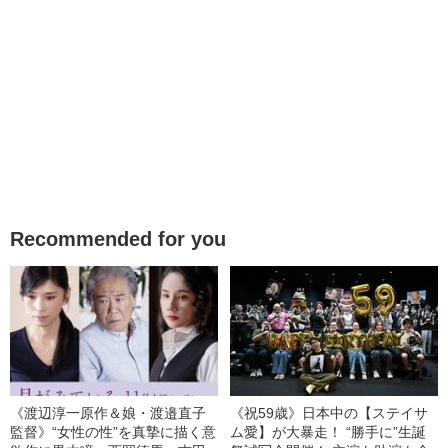
Recommended for you
《渡辺淳一原作＆娘・渡邉直子
《祝59歳》日本中の【ステイサ
監督》“女性の性”を真摯に描く意
ム愛】が大暴走！ “勝手に”生誕