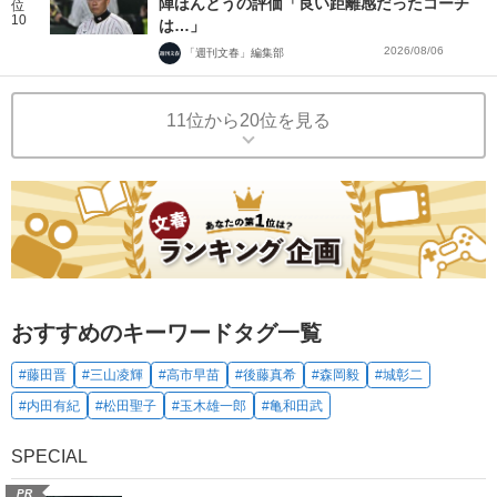
陣ほんとうの評価「良い距離感だったコーチ
位
10
は…」
2026/08/06
「週刊文春」編集部
11位から20位を見る
おすすめのキーワードタグ一覧
#藤田晋
#三山凌輝
#高市早苗
#後藤真希
#森岡毅
#城彰二
#内田有紀
#松田聖子
#玉木雄一郎
#亀和田武
SPECIAL
PR