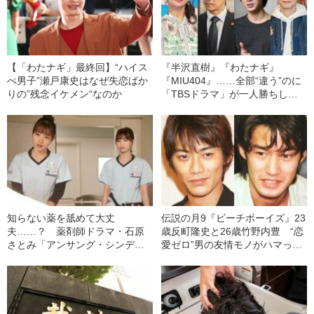
【「わたナギ」最終回】“ハイス
『半沢直樹』『わたナギ』
ぺ男子”瀬戸康史はなぜ失恋ばか
『MIU404』……全部“違う”のに
りの”残念イケメン“なのか
「TBSドラマ」が一人勝ちして
いるのはなぜか
知らない薬を舐めて大丈
伝説の月9『ビーチボーイズ』23
夫……？ 薬剤師ドラマ・石原
歳反町隆史と26歳竹野内豊 “恋
さとみ「アンサング・シンデレ
愛ゼロ”男の友情モノがハマった
ラ」は“どこまでリアル”なのか
理由