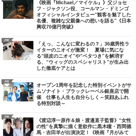
《映画『Michael／マイケル』》父ジョセ
フ・ジャクソン役、コールマン・ドミンゴ
オフィシャルインタビュー“観客を魅了した
名優、複雑な父親像への想いを語る”《日本
興収70億円突破》
PR
「えっ、こんなに変わるの？」36歳男性ラ
イターのニオイが激変！ 夏場に気にな
る“頭皮のニオイ”や“ベタつき”を解消す
る、“ウィッグのスペシャリスト”が生み出
した徹底ケアとは
PR
オープン1周年を記念した特別イベントがサ
ムソナイト・ブラックレーベル銀座店で開
催 仕事も人生も自分らしく～笑顔あふれ
る特別対談～
PR
《渡辺淳一原作＆娘・渡邉直子監督》“女性
の性”を真摯に描く意欲作に黒木瞳・西岡德
馬・吉田羊が出演決定！《映画『月がみて