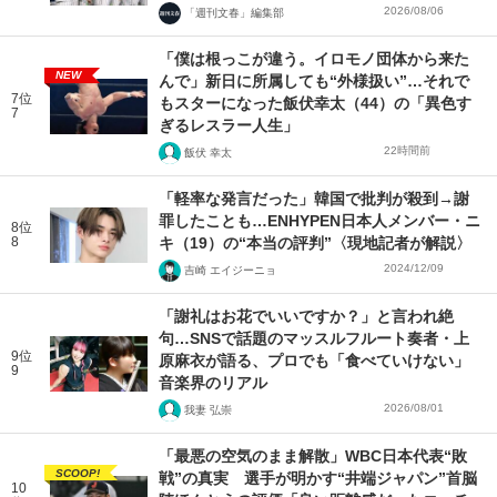
2026/08/06
「週刊文春」編集部
「僕は根っこが違う。イロモノ団体から来た
NEW
んで」新日に所属しても“外様扱い”…それで
7位
もスターになった飯伏幸太（44）の「異色す
7
ぎるレスラー人生」
22時間前
飯伏 幸太
「軽率な発言だった」韓国で批判が殺到→謝
罪したことも…ENHYPEN日本人メンバー・ニ
8位
8
キ（19）の“本当の評判”〈現地記者が解説〉
2024/12/09
吉崎 エイジーニョ
「謝礼はお花でいいですか？」と言われ絶
句…SNSで話題のマッスルフルート奏者・上
9位
原麻衣が語る、プロでも「食べていけない」
9
音楽界のリアル
2026/08/01
我妻 弘崇
「最悪の空気のまま解散」WBC日本代表“敗
SCOOP!
戦”の真実 選手が明かす“井端ジャパン”首脳
10