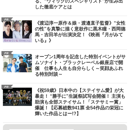
る、“ウィッグのスペシャリスト”が生み出
した徹底ケアとは
PR
《渡辺淳一原作＆娘・渡邉直子監督》“女性
の性”を真摯に描く意欲作に黒木瞳・西岡德
馬・吉田羊が出演決定！《映画『月がみて
いる』》
PR
オープン1周年を記念した特別イベントがサ
ムソナイト・ブラックレーベル銀座店で開
催 仕事も人生も自分らしく～笑顔あふれ
る特別対談～
PR
《祝59歳》日本中の【ステイサム愛】が大
暴走！ “勝手に”生誕祭試写会開催！ 主演も
助演も全部ステイサム！「ステサミー賞」
爆誕！【応募総数941票 全54作品の栄冠に
輝いた作品とはー!?】