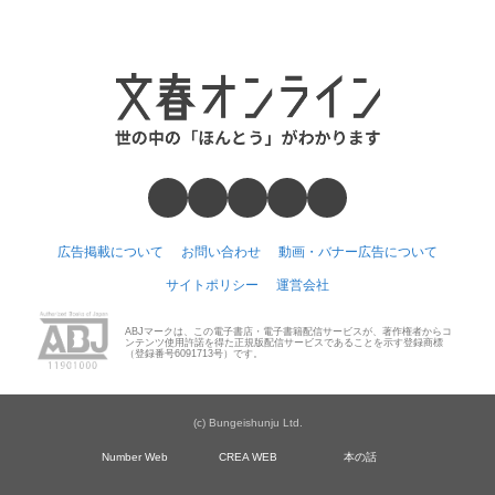
広告掲載について
お問い合わせ
動画・バナー広告について
サイトポリシー
運営会社
ABJマークは、この電子書店・電子書籍配信サービスが、著作権者からコ
ンテンツ使用許諾を得た正規版配信サービスであることを示す登録商標
（登録番号6091713号）です。
(c) Bungeishunju Ltd.
Number Web
CREA WEB
本の話