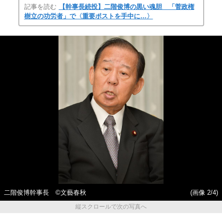
記事を読む
【幹事長続投】二階俊博の黒い魂胆 「菅政権
樹立の功労者」で〈重要ポストを手中に…〉
二階俊博幹事長 ©文藝春秋
(画像 2/4)
縦スクロールで次の写真へ