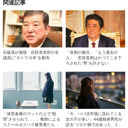
関連記事
石破茂が激怒 自民党本部が全
「首相の責任」「もう過去の
議員に“ネトウヨ本”を配布
人」 安倍首相はかつてこき下
ろされた“男”を許さない
「体育倉庫のマットの上で“処
「今、パパ活市場に流れてくる
理”させられて……」教師による
女の子が多い」44歳独身男性が
スクールセクハラ被害者たちが
語る“コロナ禍で出会った、1回5