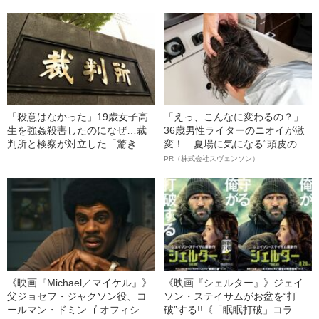
声をあげた！
万円の女子大生”
「殺意はなかった」19歳女子高
「えっ、こんなに変わるの？」
生を強姦殺害したのになぜ…裁
36歳男性ライターのニオイが激
判所と検察が対立した「驚きの
変！ 夏場に気になる“頭皮のニ
判決」（昭和42年の事件）
オイ”や“ベタつき”を解消す
PR（株式会社スヴェンソン）
る、“ウィッグのスペシャリス
ト”が生み出した徹底ケアとは
《映画『Michael／マイケル』》
《映画『シェルター』》ジェイ
父ジョセフ・ジャクソン役、コ
ソン・ステイサムがお盆を“打
ールマン・ドミンゴ オフィシャ
破”する!!《「眠眠打破」コラ