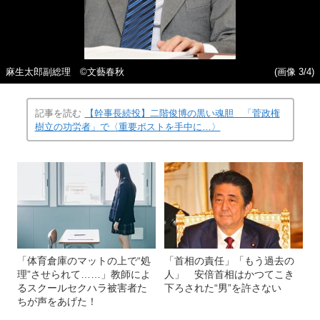
麻生太郎副総理 ©文藝春秋
(画像 3/4)
記事を読む
【幹事長続投】二階俊博の黒い魂胆 「菅政権
樹立の功労者」で〈重要ポストを手中に…〉
「体育倉庫のマットの上で“処
「首相の責任」「もう過去の
理”させられて……」教師によ
人」 安倍首相はかつてこき
るスクールセクハラ被害者た
下ろされた“男”を許さない
ちが声をあげた！