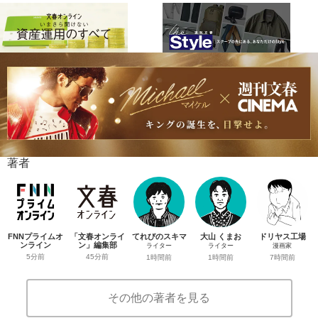
著者
FNNプライムオ
「文春オンライ
てれびのスキマ
大山 くまお
ドリヤス工場
ンライン
ン」編集部
ライター
ライター
漫画家
5分前
45分前
1時間前
1時間前
7時間前
その他の著者を見る