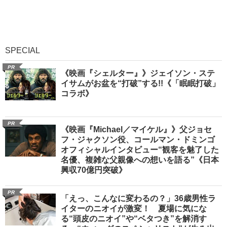
SPECIAL
PR
《映画『シェルター』》ジェイソン・ステ
イサムがお盆を“打破”する!!《「眠眠打破」
コラボ》
PR
《映画『Michael／マイケル』》父ジョセ
フ・ジャクソン役、コールマン・ドミンゴ
オフィシャルインタビュー“観客を魅了した
名優、複雑な父親像への想いを語る”《日本
興収70億円突破》
PR
「えっ、こんなに変わるの？」36歳男性ラ
イターのニオイが激変！ 夏場に気にな
る“頭皮のニオイ”や“ベタつき”を解消す