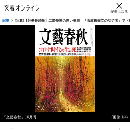
記事に戻る
記事
[写真]【幹事長続投】二階俊博の黒い魂胆 「菅政権樹立の功労者」で〈
「文藝春秋」10月号
(画像 1/4)