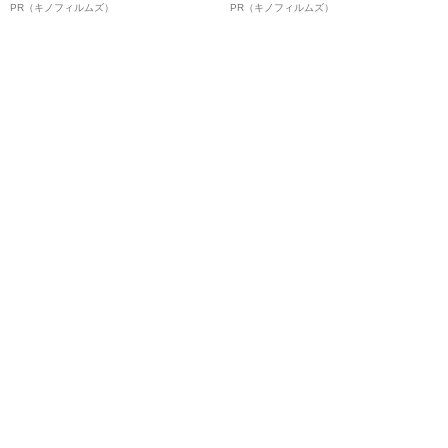
ルインタビュー“観客を魅了した
ボ》
PR（キノフィルムズ）
PR（キノフィルムズ）
名優、複雑な父親像への想いを
語る”《日本興収70億円突破》