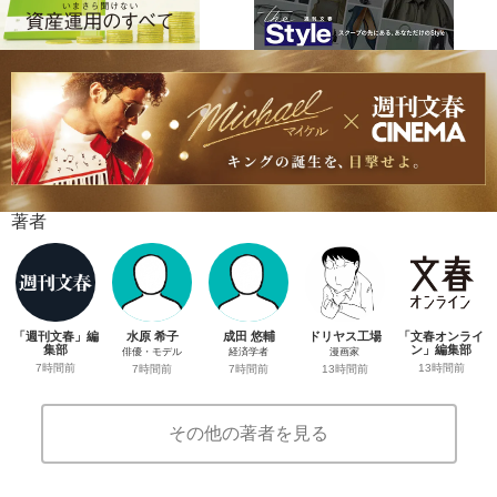
著者
「週刊文春」編
水原 希子
成田 悠輔
ドリヤス工場
「文春オンライ
集部
ン」編集部
俳優・モデル
経済学者
漫画家
7時間前
13時間前
7時間前
7時間前
13時間前
その他の著者を見る