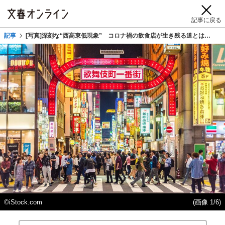
記事に戻る
記事
[写真]深刻な“西高東低現象” コロナ禍の飲食店が生き残る道とは…
©️iStock.com
(画像 1/6)