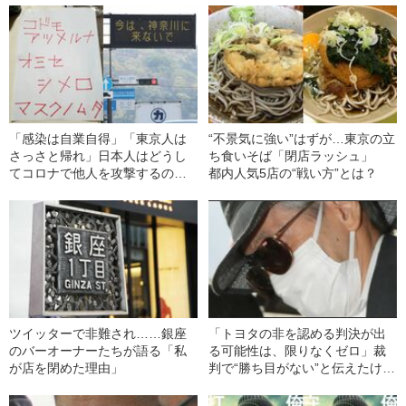
「感染は自業自得」「東京人は
“不景気に強い”はずが…東京の立
さっさと帰れ」日本人はどうし
ち食いそば「閉店ラッシュ」
てコロナで他人を攻撃するの
都内人気5店の“戦い方”とは？
か？
ツイッターで非難され……銀座
「トヨタの非を認める判決が出
のバーオーナーたちが語る「私
る可能性は、限りなくゼロ」裁
が店を閉めた理由」
判で“勝ち目がない”と伝えたけれ
ど…《池袋暴走事故》父・飯塚
幸三を説得できなかった「長男