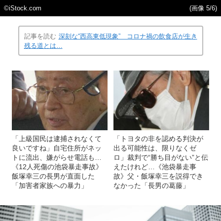
©️iStock.com
(画像 5/6)
記事を読む
深刻な“西高東低現象” コロナ禍の飲食店が生き
残る道とは…
「上級国民は逮捕されなくて
「トヨタの非を認める判決が
良いですね」自宅住所がネッ
出る可能性は、限りなくゼ
トに流出、嫌がらせ電話も…
ロ」裁判で“勝ち目がない”と伝
《12人死傷の池袋暴走事故》
えたけれど…《池袋暴走事
飯塚幸三の長男が直面した
故》父・飯塚幸三を説得でき
「加害者家族への暴力」
なかった「長男の葛藤」