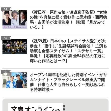
PR
《渡辺淳一原作＆娘・渡邉直子監督》“女性
の性”を真摯に描く意欲作に黒木瞳・西岡德
馬・吉田羊が出演決定！《映画『月がみて
いる』》
PR
《祝59歳》日本中の【ステイサム愛】が大
暴走！ “勝手に”生誕祭試写会開催！ 主演も
助演も全部ステイサム！「ステサミー賞」
爆誕！【応募総数941票 全54作品の栄冠に
輝いた作品とはー!?】
PR
オープン1周年を記念した特別イベントがサ
ムソナイト・ブラックレーベル銀座店で開
催 仕事も人生も自分らしく～笑顔あふれ
る特別対談～