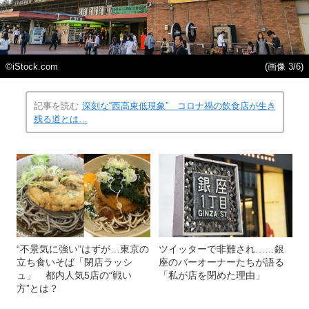
©️iStock.com
(画像 3/6)
記事を読む
深刻な“西高東低現象” コロナ禍の飲食店が生き
残る道とは…
“不景気に強い”はずが…東京の
ツイッターで非難され……銀
立ち食いそば「閉店ラッシ
座のバーオーナーたちが語る
ュ」 都内人気5店の“戦い
「私が店を閉めた理由」
方”とは？