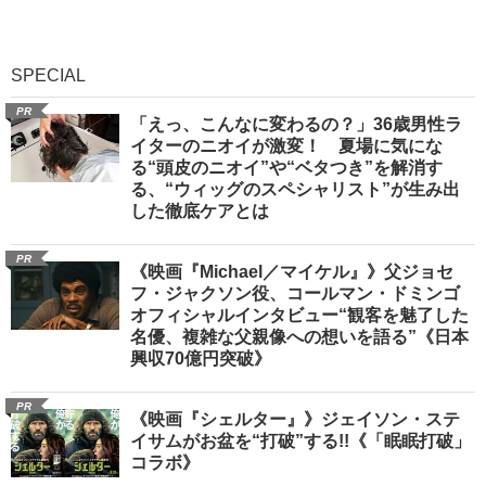
SPECIAL
PR
「えっ、こんなに変わるの？」36歳男性ラ
イターのニオイが激変！ 夏場に気にな
る“頭皮のニオイ”や“ベタつき”を解消す
る、“ウィッグのスペシャリスト”が生み出
した徹底ケアとは
PR
《映画『Michael／マイケル』》父ジョセ
フ・ジャクソン役、コールマン・ドミンゴ
オフィシャルインタビュー“観客を魅了した
名優、複雑な父親像への想いを語る”《日本
興収70億円突破》
PR
《映画『シェルター』》ジェイソン・ステ
イサムがお盆を“打破”する!!《「眠眠打破」
コラボ》