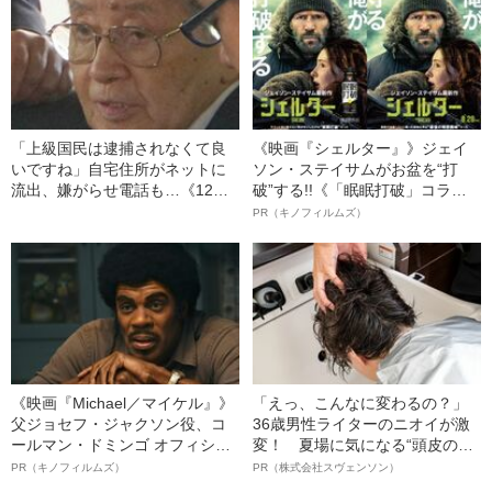
の葛藤」
「上級国民は逮捕されなくて良
《映画『シェルター』》ジェイ
いですね」自宅住所がネットに
ソン・ステイサムがお盆を“打
流出、嫌がらせ電話も…《12人
破”する!!《「眠眠打破」コラ
死傷の池袋暴走事故》飯塚幸三
ボ》
PR（キノフィルムズ）
の長男が直面した「加害者家族
への暴力」
《映画『Michael／マイケル』》
「えっ、こんなに変わるの？」
父ジョセフ・ジャクソン役、コ
36歳男性ライターのニオイが激
ールマン・ドミンゴ オフィシャ
変！ 夏場に気になる“頭皮のニ
ルインタビュー“観客を魅了した
オイ”や“ベタつき”を解消す
PR（キノフィルムズ）
PR（株式会社スヴェンソン）
名優、複雑な父親像への想いを
る、“ウィッグのスペシャリス