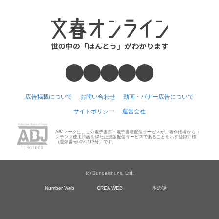
広告掲載について
お問い合わせ
動画・バナー広告について
サイトポリシー
運営会社
ABJマークは、この電子書店・電子書籍配信サービスが、著作権者からコ
ンテンツ使用許諾を得た正規版配信サービスであることを示す登録商標
（登録番号6091713号）です。
(c) Bungeishunju Ltd.
Number Web
CREA WEB
本の話