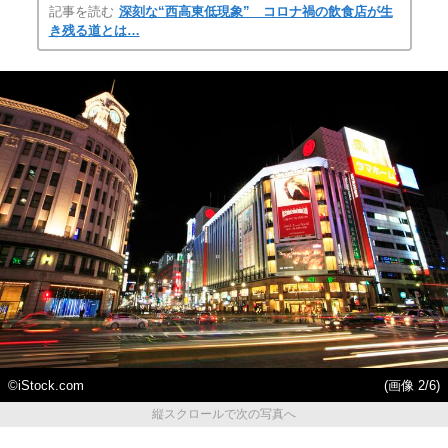
記事を読む
深刻な“西高東低現象” コロナ禍の飲食店が生
き残る道とは…
©️iStock.com
(画像 2/6)
縦スクロールで次の写真へ