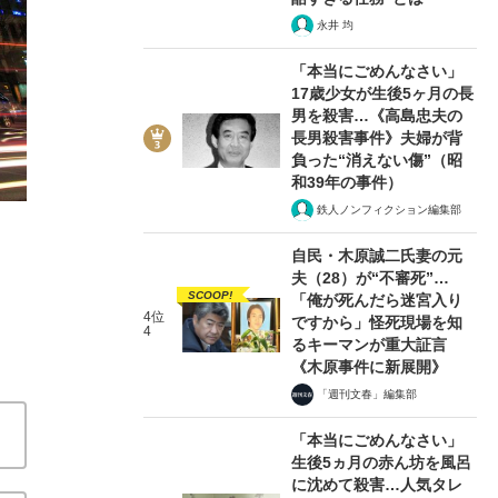
永井 均
「本当にごめんなさい」
17歳少女が生後5ヶ月の長
男を殺害…《高島忠夫の
長男殺害事件》夫婦が背
負った“消えない傷”（昭
深刻な“西高東低現象” コロナ禍の
和39年の事件）
鉄人ノンフィクション編集部
2020/09/22
自民・木原誠二氏妻の元
夫（28）が“不審死”…
関連記事
SCOOP!
「俺が死んだら迷宮入り
4位
ですから」怪死現場を知
4
「感染は自業自得」「東京人はさっさと帰れ」日本人は
るキーマンが重大証言
“不景気に強い”はずが…東京の立ち食いそば「閉店ラッシ
《木原事件に新展開》
ッターで非難され……銀座のバーオーナーたちが語る「
「週刊文春」編集部
「本当にごめんなさい」
生後5ヵ月の赤ん坊を風呂
に沈めて殺害…人気タレ