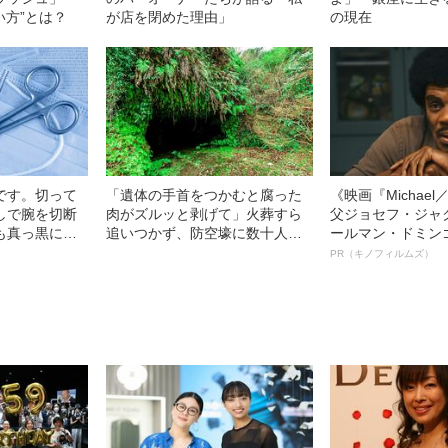
い方”とは？
が店を閉めた理由」
の現在
です。切って
「遺体の手首をつかむと腐った
《映画『Michae
しで腕を切断
肉がズルッと剥げて」火葬すら
父ジョセフ・ジャ
も真っ黒に腫
追いつかず、防空壕に数十人
ールマン・ドミン
、討って下さ
を“集団土葬”…この世の地獄を見
ルインタビュー“
PR（キノフィルムズ）
年…原爆投下
た少年兵が明かした“過酷すぎる
名優、複雑な父親
島で起きていた
任務”とは
語る”《日本興収7
実情