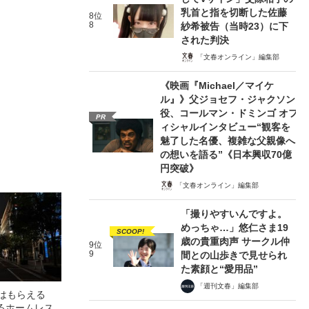
乳首と指を切断した佐藤
8位
8
紗希被告（当時23）に下
された判決
「文春オンライン」編集部
《映画『Michael／マイケ
ル』》父ジョセフ・ジャクソン
役、コールマン・ドミンゴ オフ
PR
ィシャルインタビュー“観客を
魅了した名優、複雑な父親像へ
の想いを語る”《日本興収70億
円突破》
「文春オンライン」編集部
「撮りやすいんですよ。
めっちゃ…」悠仁さま19
SCOOP!
歳の貴重肉声 サークル仲
9位
9
間との山歩きで見せられ
た素顔と“愛用品”
「週刊文春」編集部
俺はもらえる
るホームレス