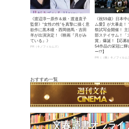
《渡辺淳一原作＆娘・渡邉直子
《祝59歳》日本
監督》“女性の性”を真摯に描く意
ム愛】が大暴走！ 
欲作に黒木瞳・西岡德馬・吉田
祭試写会開催！ 
羊が出演決定！《映画『月がみ
部ステイサム！「
ている』》
賞」爆誕！【応募総
54作品の栄冠に
PR（キノフィルムズ）
ー!?】
PR（（株）キノフィルム
おすすめ一覧