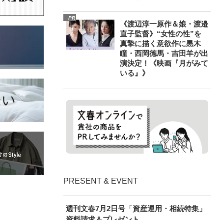
PR
《渡辺淳一原作＆娘・渡邉
直子監督》“女性の性”を
真摯に描く意欲作に黒木
瞳・西岡德馬・吉田羊が出
演決定！《映画『月がみて
いる』》
PRESENT & EVENT
週刊文春7月2日号「資産運用・相続特集」
資料請求＆プレゼント