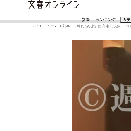
新着
ランキング
カテ
TOP
ニュース
記事
[写真]深刻な“西高東低現象”
スクープ
ニュー
おすすめのキ
#藤田晋
#三
#玉木雄一郎
「90%は失敗する。でも…」本田圭佑が初め
終戦から81年