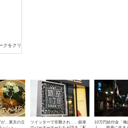
ークをクリ
ずが…東京の立
ツイッターで非難され……銀座
10万円給付金「
店ラッシュ」
のバーオーナーたちが語る「私
よ」 銀座に生き