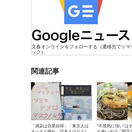
文春オンラインをフォローする
（遷移先で☆マ
ック）
関連記事
「感染は自業自得」「東京人は
“不景気に強い”は
さっさと帰れ」日本人はどうし
ち食いそば「閉