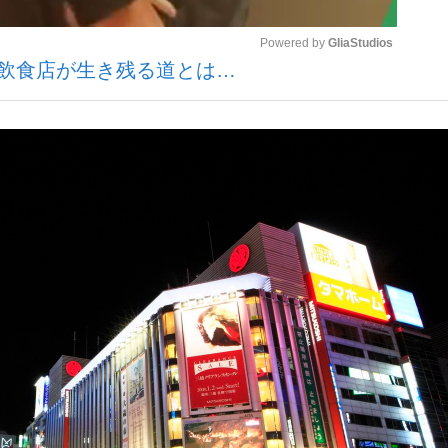
Powered by 
GliaStudios
の飲食店が生き残る道とは…
いまさら聞け
Mute
手が証言した“NPB聞...
「クマが悪者扱いされているの
もっと見る
カー日本代表・森保一監督...