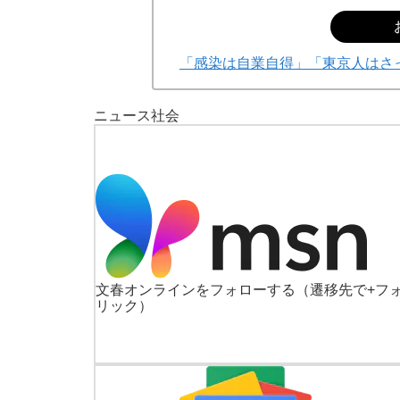
「感染は自業自得」「東京人はさ
ニュース
社会
文春オンラインをフォローする
（遷移先で+フ
リック）