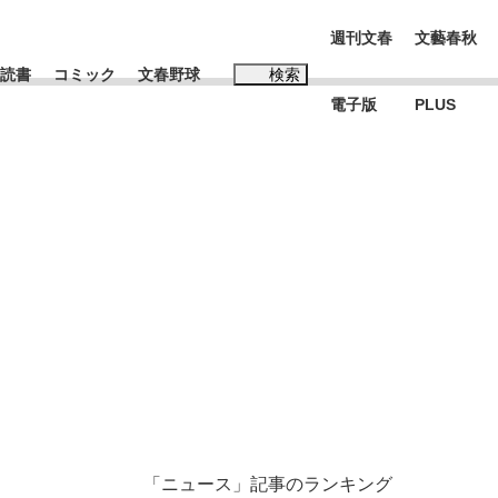
週刊文春
文藝春秋
読書
コミック
文春野球
検索
電子版
PLUS
インタビュー
読書
#松田聖子
む将棋
BC日本代表“敗戦”の真実 選手が明かす...
「ニュース」記事のランキング