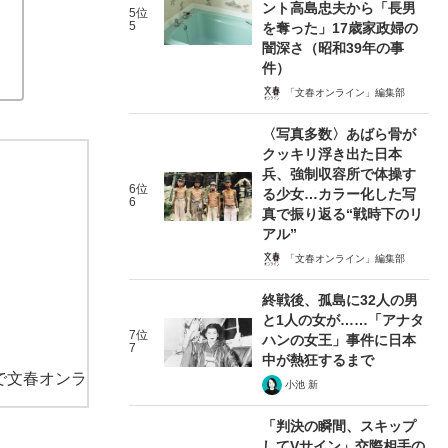
ント高島忠夫から「長男
5位
5
を奪った」17歳家政婦の
闇深さ（昭和39年の事
件）
「文春オンライン」編集部
〈写真多数〉あばら骨が
クッキリ浮き出た日本
兵、強制収容所で体操す
6位
る少女…カラー化した写
6
真で振り返る“戦時下のリ
アル”
「文春オンライン」編集部
終戦後、孤島に32人の男
と1人の女が……「アナタ
7位
ハンの女王」事件に日本
7
中が熱狂するまで
で文春オンラ
小池 新
「判決の瞬間、スキップ
してVサイン」交際相手の