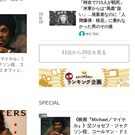
「特攻で715人が戦死」
「米軍からは“馬鹿”扱
10
い」…発案者なのに「人
位
間爆弾・桜花」に乗れな
10
かった男のその後
神立 尚紀
11位から20位を見る
l／マイケル』》
クソン役、コ
ゴ オフィシャ
観客を魅了した
像への想いを
0億円突破》
SPECIAL
PR
《映画『Michael／マイケ
ル』》父ジョセフ・ジャク
ソン役、コールマン・ドミ