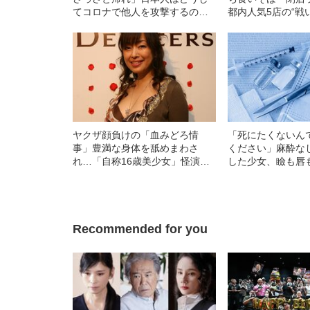
てコロナで他人を攻撃するの
都内人気5店の“戦
か？
ヤクザ顔負けの「血みどろ情
「死にたくないん
事」豊満な身体を舐めまわさ
ください」麻酔な
れ…「自称16歳美少女」怪演
した少女、瞼も唇
中、かたせ梨乃（69）の美しす
れあがり「この仇
ぎる“熟れ方”
い」と息絶えた少
直後に“広島の離
知られざる被害の
Recommended for you