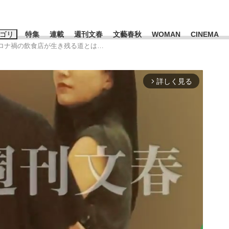
ゴリ
特集
連載
週刊文春
文藝春秋
WOMAN
CINEMA
 コロナ禍の飲食店が生き残る道とは…
キーワード入力
ス
エンタメ
ライフ
ビジネス
詳しく見る
arrow_forward_ios
ーワードタグ一覧
山凌輝
#高市早苗
#後藤真希
#森岡毅
#城彰二
#内田有紀
観る将棋、読
#亀和田武
て明かした日本代表監督に...
「最悪の空気のまま解散」W