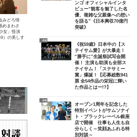
ンゴ オフィシャルインタ
ビュー“観客を魅了した名
優、複雑な父親像への想い
血みどろ情
を語る”《日本興収70億円
舐めまわさ
突破》
美少女」怪演
69）の美しす
PR
《祝59歳》日本中の【ス
テイサム愛】が大暴走！
“勝手に”生誕祭試写会開
催！ 主演も助演も全部ス
テイサム！「ステサミー
賞」爆誕！【応募総数941
票 全54作品の栄冠に輝い
た作品とはー!?】
PR
オープン1周年を記念した
特別イベントがサムソナイ
ト・ブラックレーベル銀座
店で開催 仕事も人生も自
分らしく～笑顔あふれる特
別対談～