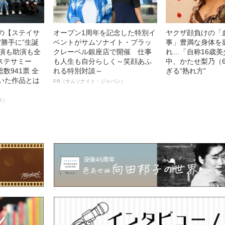
中の【ステイサ
オープン1周年を記念した特別イ
ヤクザ顔負けの「
“勝手に”生誕
ベントがサムソナイト・ブラッ
事」豊満な身体を
主演も助演も全
クレーベル銀座店で開催 仕事
れ…「自称16歳
ステサミー
も人生も自分らしく～笑顔あふ
中、かたせ梨乃（
数941票 全
れる特別対談～
ぎる“熟れ方”
輝いた作品とは
PR（サムソナイト・ジャパン）
ズ）