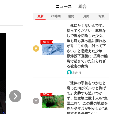
ニュース
総合
最新
24時間
週間
月間
写真
ない資産運用のすべて
「死にたくないんです。
切ってください」麻酔な
しで腕を切断した少女、
瞼も唇も真っ黒に腫れあ
NEW
が悲しい」『北の国から』倉本聰氏（91...
がり「この仇、討って下
さい」と息絶えた少年…
原爆投下直後に“広島の離
島で起きていた知られざ
る被害の実情
永井 均
「遺体の手首をつかむと
腐った肉がズルッと剥げ
次
て」火葬すら追いつか
NEW
ず、防空壕に数十人を“集
団土葬”…この世の地獄を
見た少年兵が明かした“過
酷すぎる任務”とは