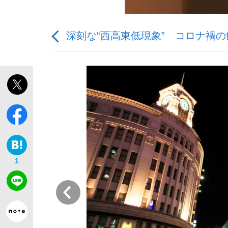
深刻な“西高東低現象” コロナ禍
「敗因分析は一切聞かれなかった」侍ジャパン選
キングの誕生を、目撃せよ。
1
the Style
前
「目標達成できなかったからと言って…」サッ