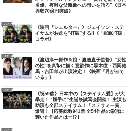
名優、複雑な父親像への想いを語る”《日本
興収70億円突破》
PR
《映画『シェルター』》ジェイソン・ステ
イサムがお盆を“打破”する!!《「眠眠打破」
コラボ》
PR
《渡辺淳一原作＆娘・渡邉直子監督》“女性
の性”を真摯に描く意欲作に黒木瞳・西岡德
馬・吉田羊が出演決定！《映画『月がみて
いる』》
PR
《祝59歳》日本中の【ステイサム愛】が大
暴走！ “勝手に”生誕祭試写会開催！ 主演も
助演も全部ステイサム！「ステサミー賞」
爆誕！【応募総数941票 全54作品の栄冠に
輝いた作品とはー!?】
PR