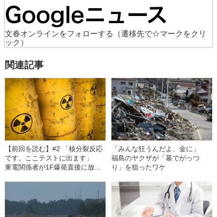
文春オンラインをフォローする
（遷移先で☆マークをクリ
ック）
関連記事
【前回を読む】#2 「核分裂反応
「みんな狂うんだよ、金に」
です。ここテストに出ます」
福島のヤクザが「墓でがっつ
東電関係者が1F爆発直後に放っ
り」を狙ったワケ
た“ブラックジョーク”とは