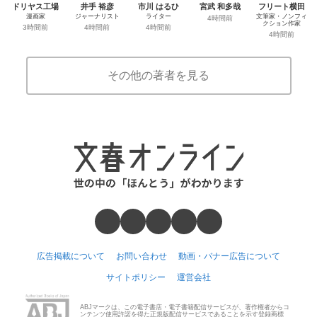
ドリヤス工場
井手 裕彦
市川 はるひ
宮武 和多哉
フリート横田
漫画家
ジャーナリスト
ライター
文筆家・ノンフィ
4時間前
クション作家
3時間前
4時間前
4時間前
4時間前
その他の著者を見る
広告掲載について
お問い合わせ
動画・バナー広告について
サイトポリシー
運営会社
ABJマークは、この電子書店・電子書籍配信サービスが、著作権者からコ
ンテンツ使用許諾を得た正規版配信サービスであることを示す登録商標