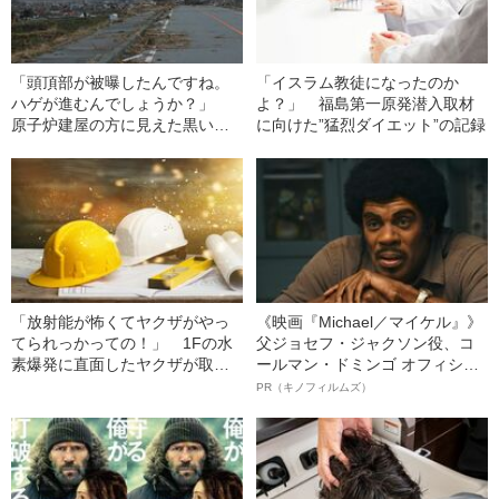
「頭頂部が被曝したんですね。
「イスラム教徒になったのか
ハゲが進むんでしょうか？」
よ？」 福島第一原発潜入取材
原子炉建屋の方に見えた黒い煙
に向けた”猛烈ダイエット”の記録
の正体とは
「放射能が怖くてヤクザがやっ
《映画『Michael／マイケル』》
てられっかっての！」 1Fの水
父ジョセフ・ジャクソン役、コ
素爆発に直面したヤクザが取っ
ールマン・ドミンゴ オフィシャ
た行動とは
ルインタビュー“観客を魅了した
PR（キノフィルムズ）
名優、複雑な父親像への想いを
語る”《日本興収70億円突破》