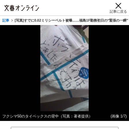
記事に戻る
記事
[写真]すでに0.02ミリシーベルト被曝……福島1F勤務初日の“緊張の一瞬”
フクシマ50のタイベックスの背中（写真：著者提供）
(画像 1/7)