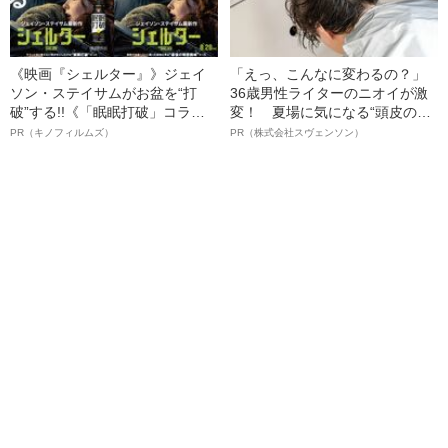
《映画『シェルター』》ジェイ
「えっ、こんなに変わるの？」
ソン・ステイサムがお盆を“打
36歳男性ライターのニオイが激
破”する!!《「眠眠打破」コラ
変！ 夏場に気になる“頭皮のニ
ボ》
オイ”や“ベタつき”を解消す
PR（キノフィルムズ）
PR（株式会社スヴェンソン）
る、“ウィッグのスペシャリス
ト”が生み出した徹底ケアとは