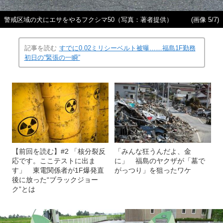
警戒区域の犬にエサをやるフクシマ50（写真：著者提供）
(画像 5/7)
記事を読む
すでに0.02ミリシーベルト被曝……福島1F勤務
初日の“緊張の一瞬”
【前回を読む】#2 「核分裂反
「みんな狂うんだよ、金
応です。ここテストに出ま
に」 福島のヤクザが「墓で
す」 東電関係者が1F爆発直
がっつり」を狙ったワケ
後に放った“ブラックジョー
ク”とは