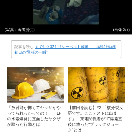
（写真：著者提供）
(画像 3/7)
記事を読む
すでに0.02ミリシーベルト被曝……福島1F勤務
初日の“緊張の一瞬”
「放射能が怖くてヤクザがや
【前回を読む】#2 「核分裂反
ってられっかっての！」 1F
応です。ここテストに出ま
の水素爆発に直面したヤクザ
す」 東電関係者が1F爆発直
が取った行動とは
後に放った“ブラックジョー
ク”とは