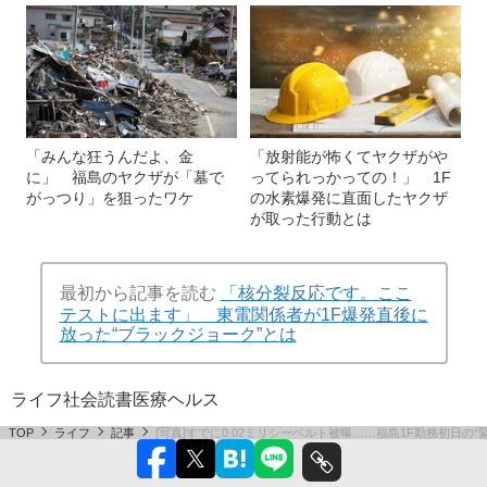
「みんな狂うんだよ、金
「放射能が怖くてヤクザがや
に」 福島のヤクザが「墓で
ってられっかっての！」 1F
がっつり」を狙ったワケ
の水素爆発に直面したヤクザ
が取った行動とは
最初から記事を読む
「核分裂反応です。ここ
テストに出ます」 東電関係者が1F爆発直後に
放った“ブラックジョーク”とは
ライフ
社会
読書
医療
ヘルス
TOP
ライフ
記事
[写真]すでに0.02ミリシーベルト被曝……福島1F勤務初日の“