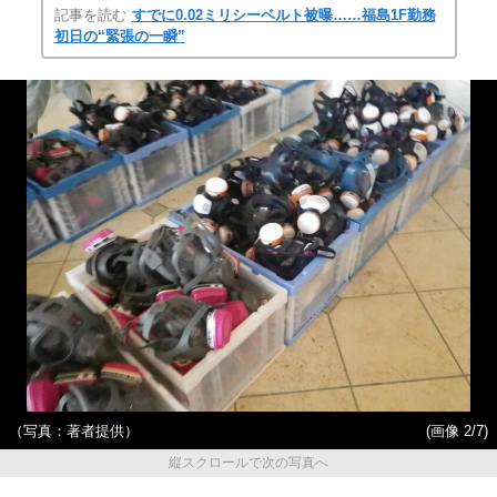
記事を読む
すでに0.02ミリシーベルト被曝……福島1F勤務
初日の“緊張の一瞬”
（写真：著者提供）
(画像 2/7)
縦スクロールで次の写真へ