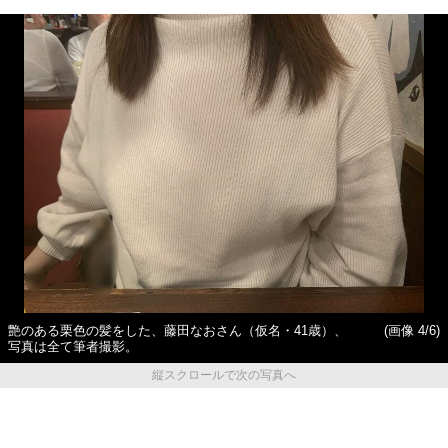
艶のある栗色の髪をした、藤田なおさん（仮名・41歳）、
(画像 4/6)
写真は全て筆者撮影。
縦スクロールで次の写真へ