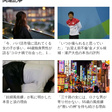
「今、パパ活市場に流れてくる
「いつか撮られると思ってい
女の子が多い」44歳独身男性が
た」 “お迎え前不倫”金メダル候
語る“コロナ禍で出会った、1回5
補・瀬戸大也の本当の評判
万円の女子大生”
「妊婦風俗嬢」が私に明かした
「三十路の女には、ロクな男が
本音と涙の理由
寄り付かない」55歳の風俗嬢
が“救いの神”を待ち続ける理由