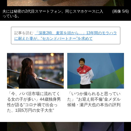
夫には秘密の2代目スマートフォン。同じスマホケースに入
(画像 5/6)
っている。
記事を読む
「深夜2時、麦茶を頭から…」13年間のモラハラ
に耐えた妻が、“セカンドパートナー”を求めて
「今、パパ活市場に流れてく
「いつか撮られると思ってい
る女の子が多い」44歳独身男
た」 “お迎え前不倫”金メダル
性が語る“コロナ禍で出会っ
候補・瀬戸大也の本当の評判
た、1回5万円の女子大生”