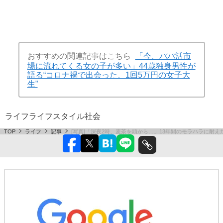
おすすめの関連記事はこちら
「今、パパ活市
場に流れてくる女の子が多い」44歳独身男性が
語る“コロナ禍で出会った、1回5万円の女子大
生”
ライフ
ライフスタイル
社会
TOP
ライフ
記事
[写真]「深夜2時、麦茶を頭から…」13年間のモラハラに耐え