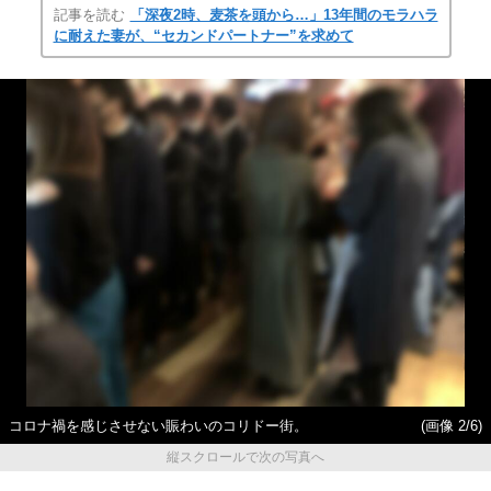
記事を読む
「深夜2時、麦茶を頭から…」13年間のモラハラ
に耐えた妻が、“セカンドパートナー”を求めて
コロナ禍を感じさせない賑わいのコリドー街。
(画像 2/6)
縦スクロールで次の写真へ