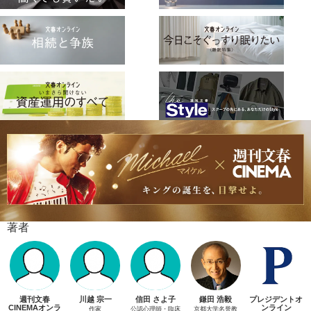
著者
週刊文春
川越 宗一
信田 さよ子
鎌田 浩毅
プレジデントオ
CINEMAオンラ
ンライン
作家
公認心理師・臨床
京都大学名誉教