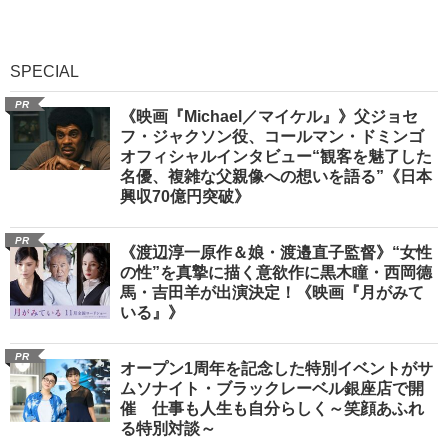
SPECIAL
PR
《映画『Michael／マイケル』》父ジョセ
フ・ジャクソン役、コールマン・ドミンゴ
オフィシャルインタビュー“観客を魅了した
名優、複雑な父親像への想いを語る”《日本
興収70億円突破》
PR
《渡辺淳一原作＆娘・渡邉直子監督》“女性
の性”を真摯に描く意欲作に黒木瞳・西岡德
馬・吉田羊が出演決定！《映画『月がみて
いる』》
PR
オープン1周年を記念した特別イベントがサ
ムソナイト・ブラックレーベル銀座店で開
催 仕事も人生も自分らしく～笑顔あふれ
る特別対談～