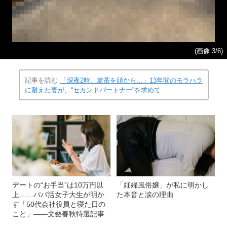
(画像 3/6)
記事を読む
「深夜2時、麦茶を頭から…」13年間のモラハラ
に耐えた妻が、“セカンドパートナー”を求めて
デートの“お手当”は10万円以
「妊婦風俗嬢」が私に明かし
上……パパ活女子大生が明か
た本音と涙の理由
す「50代会社役員と寝た日の
こと」――文藝春秋特選記事