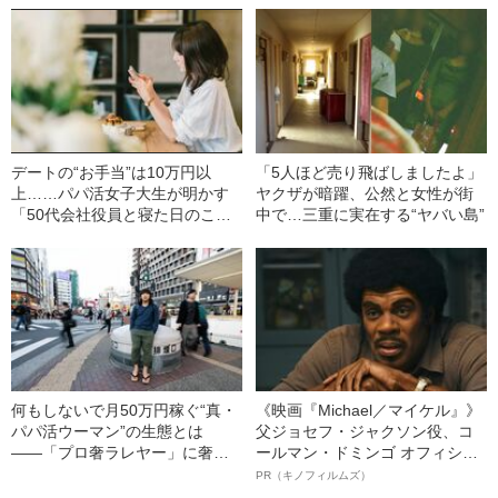
デートの“お手当”は10万円以
「5人ほど売り飛ばしましたよ」
上……パパ活女子大生が明かす
ヤクザが暗躍、公然と女性が街
「50代会社役員と寝た日のこ
中で…三重に実在する“ヤバい島”
と」――文藝春秋特選記事
何もしないで月50万円稼ぐ“真・
《映画『Michael／マイケル』》
パパ活ウーマン”の生態とは
父ジョセフ・ジャクソン役、コ
――「プロ奢ラレヤー」に奢り
ールマン・ドミンゴ オフィシャ
にきた人々
ルインタビュー“観客を魅了した
PR（キノフィルムズ）
名優、複雑な父親像への想いを