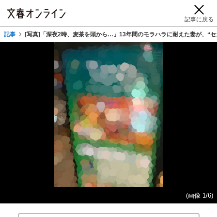
記事に戻る
記事
[写真]「深夜2時、麦茶を頭から…」13年間のモラハラに耐えた妻が、“
(画像 1/6)