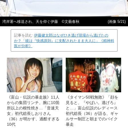
湾岸署へ移送され、天を仰ぐ伊藤 ©文藝春秋
(画像 5/21)
記事を読む
伊藤健太郎はなぜひき逃げ現場から逃げたの
か？「彼は『快感原則』に支配されたまま大人に」《精神科
医が分析》
《富山・伝説の暴走族》11人
《タイマン50戦無敗》「顔を
からの集団リンチ、腕に10箇
見ると、『やばい。逃げろ』
所以上の根性焼き…「音速天
と…」富山伝説のレディース
女」初代総長しおりさん
初代総長（36）が語る、ギャ
（36）が明かす、過酷すぎる
ルサー制圧と朝までのバイク
10代
暴走