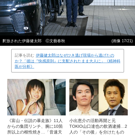
釈放された伊藤健太郎 Ⓒ文藝春秋
(画像 17/21)
記事を読む
伊藤健太郎はなぜひき逃げ現場から逃げたの
か？「彼は『快感原則』に支配されたまま大人に」《精神科
医が分析》
《富山・伝説の暴走族》11人
小出恵介の活動再開と元
からの集団リンチ、腕に10箇
TOKIO山口達也の飲酒逮捕…2
所以上の根性焼き…「音速天
人の「その後」を分けたもの