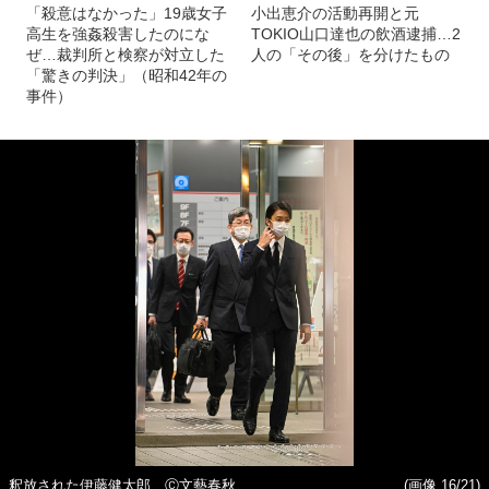
「殺意はなかった」19歳女子
小出恵介の活動再開と元
高生を強姦殺害したのにな
TOKIO山口達也の飲酒逮捕…2
ぜ…裁判所と検察が対立した
人の「その後」を分けたもの
「驚きの判決」（昭和42年の
事件）
釈放された伊藤健太郎 Ⓒ文藝春秋
(画像 16/21)