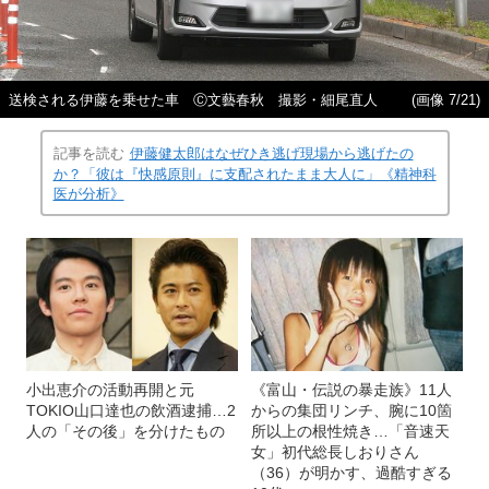
送検される伊藤を乗せた車 Ⓒ文藝春秋 撮影・細尾直人
(画像 7/21)
記事を読む
伊藤健太郎はなぜひき逃げ現場から逃げたの
か？「彼は『快感原則』に支配されたまま大人に」《精神科
医が分析》
小出恵介の活動再開と元
《富山・伝説の暴走族》11人
TOKIO山口達也の飲酒逮捕…2
からの集団リンチ、腕に10箇
人の「その後」を分けたもの
所以上の根性焼き…「音速天
女」初代総長しおりさん
（36）が明かす、過酷すぎる