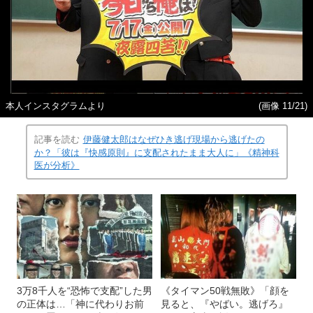
本人インスタグラムより
(画像 11/21)
記事を読む
伊藤健太郎はなぜひき逃げ現場から逃げたの
か？「彼は『快感原則』に支配されたまま大人に」《精神科
医が分析》
3万8千人を“恐怖で支配”した男
《タイマン50戦無敗》「顔を
の正体は…「神に代わりお前
見ると、『やばい。逃げろ』