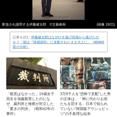
釈放され謝罪する伊藤健太郎 ©文藝春秋
(画像 19/21)
記事を読む
伊藤健太郎はなぜひき逃げ現場から逃げたの
か？「彼は『快感原則』に支配されたまま大人に」《精神科
医が分析》
「殺意はなかった」19歳女子
3万8千人を“恐怖で支配”した男
高生を強姦殺害したのにな
の正体は…「神に代わりお前
ぜ…裁判所と検察が対立した
たちを罰する」日本で知られ
「驚きの判決」（昭和42年の
ていない“韓国版アウシュビッ
事件）
ツ”の不条理な結末