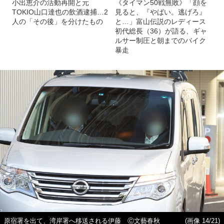
小出恵介の活動再開と元
《タイマン50戦無敗》「顔を
TOKIO山口達也の飲酒逮捕…2
見ると、『やばい。逃げろ』
人の「その後」を分けたもの
と…」富山伝説のレディース
初代総長（36）が語る、ギャ
ルサー制圧と朝までのバイク
暴走
原宿署を出て、湾岸署へ移送される伊藤 Ⓒ文藝春秋
(画像 14/21)