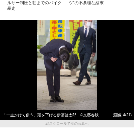
ルサー制圧と朝までのバイク
ツ”の不条理な結末
暴走
「一生かけて償う」頭を下げる伊藤健太郎 ©文藝春秋
(画像 4/21)
縦スクロールで次の写真へ