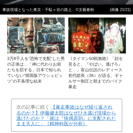
事故現場となった東京・千駄ヶ谷の路上 ©文藝春秋
(画像 21/21)
3万8千人を“恐怖で支配”した男
《タイマン50戦無敗》「顔を
の正体は…「神に代わりお前
見ると、『やばい。逃げろ』
たちを罰する」日本で知られ
と…」富山伝説のレディース
ていない“韓国版アウシュビッ
初代総長（36）が語る、ギャ
ツ”の不条理な結末
ルサー制圧と朝までのバイク
暴走
次の記事に続く
【暴走事故はなぜ繰り返され
るのか？】伊藤健太郎はなぜひき逃げ現場から
逃げたのか？「彼は『快感原則』に支配された
まま大人に」《精神科医が分析》