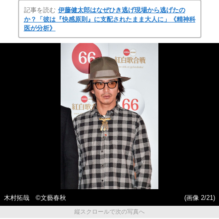
記事を読む
伊藤健太郎はなぜひき逃げ現場から逃げたの
か？「彼は『快感原則』に支配されたまま大人に」《精神科
医が分析》
木村拓哉 ©文藝春秋
(画像 2/21)
縦スクロールで次の写真へ