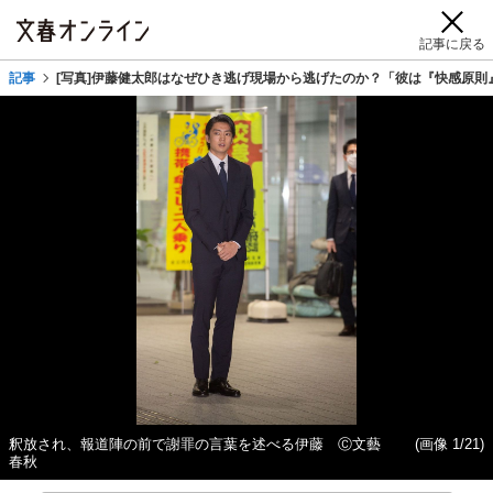
記事に戻る
記事
[写真]伊藤健太郎はなぜひき逃げ現場から逃げたのか？「彼は『快感原
釈放され、報道陣の前で謝罪の言葉を述べる伊藤 Ⓒ文藝
(画像 1/21)
春秋