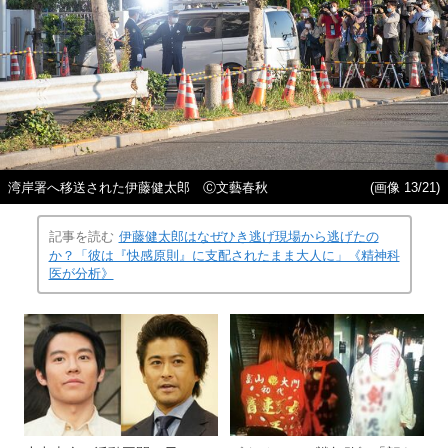
湾岸署へ移送された伊藤健太郎 Ⓒ文藝春秋
(画像 13/21)
記事を読む
伊藤健太郎はなぜひき逃げ現場から逃げたの
か？「彼は『快感原則』に支配されたまま大人に」《精神科
医が分析》