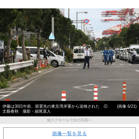
伊藤は30日午前、留置先の東京湾岸署から送検された Ⓒ
(画像 6/21)
文藝春秋 撮影・細尾直人
縦スクロールで次の写真へ
画像一覧を見る