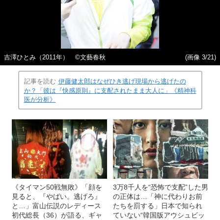
吉澤ひとみ（2011年） ©文藝春秋
(画像 3/21)
記事を読む
伊藤健太郎はなぜひき逃げ現場から逃げたの
か？「彼は『快感原則』に支配されたまま大人に」《精神科
医が分析》
《タイマン50戦無敗》「顔を
3万8千人を“恐怖で支配”した男
見ると、『やばい。逃げろ』
の正体は…「神に代わりお前
と…」富山伝説のレディース
たちを罰する」日本で知られ
初代総長（36）が語る、ギャ
ていない“韓国版アウシュビッ