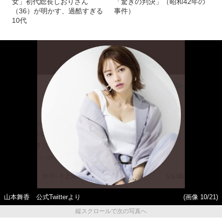
女」初代総長しおりさん
「驚きの判決」（昭和42年の
（36）が明かす、過酷すぎる
事件）
10代
山本舞香 公式Twitterより
(画像 10/21)
縦スクロールで次の写真へ