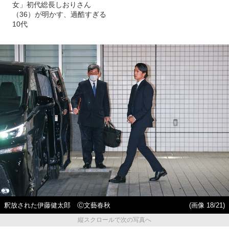
女」初代総長しおりさん
（36）が明かす、過酷すぎる
10代
釈放された伊藤健太郎 Ⓒ文藝春秋
(画像 18/21)
縦スクロールで次の写真へ