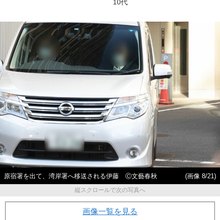
10代
原宿署を出て、湾岸署へ移送される伊藤 Ⓒ文藝春秋
(画像 8/21)
縦スクロールで次の写真へ
画像一覧を見る