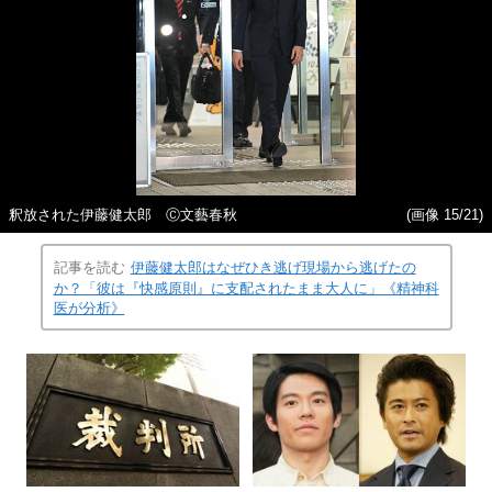
釈放された伊藤健太郎 Ⓒ文藝春秋
(画像 15/21)
記事を読む
伊藤健太郎はなぜひき逃げ現場から逃げたの
か？「彼は『快感原則』に支配されたまま大人に」《精神科
医が分析》