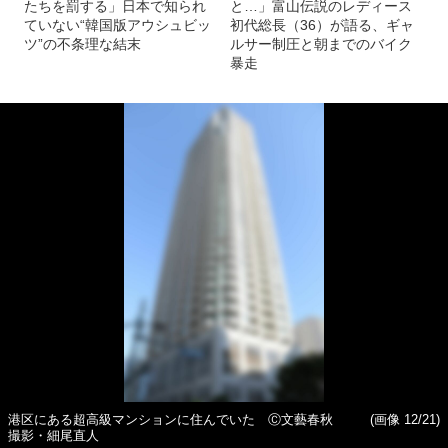
たちを罰する」日本で知られ
と…」富山伝説のレディース
ていない“韓国版アウシュビッ
初代総長（36）が語る、ギャ
ツ”の不条理な結末
ルサー制圧と朝までのバイク
暴走
港区にある超高級マンションに住んでいた Ⓒ文藝春秋
(画像 12/21)
撮影・細尾直人