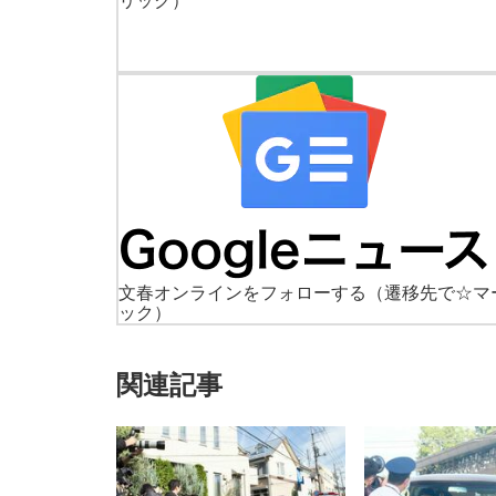
リック）
文春オンラインをフォローする
（遷移先で☆マ
ック）
関連記事