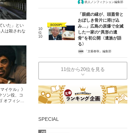
鉄人ノンフィクション編集部
「眼鏡の縁が、頭蓋骨と
おぼしき骨片に溶け込
っていた」とい
SCOOP!
み…」広島の原爆で全滅
10
4人は殺されな
した一家の“異形の遺
位
10
骨”を初公開〈遺族が語
る〉
「文藝春秋」編集部
11位から20位を見る
l／マイケル』》
クソン役、コ
ゴ オフィシャ
観客を魅了した
像への想いを
0億円突破》
SPECIAL
PR