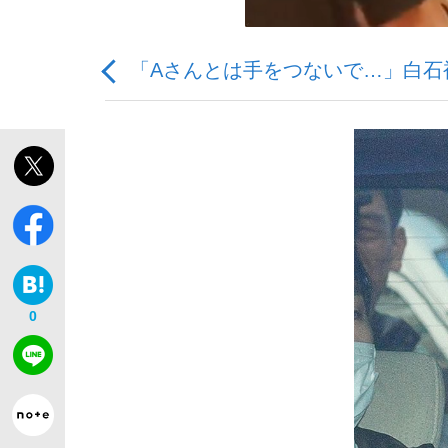
「Aさんとは手をつないで…」白石被
「敗因分析は一切聞かれなかった」侍ジャパン選
キングの誕生を、目撃せよ。
0
the Style
「目標達成できなかったからと言って…」サッ