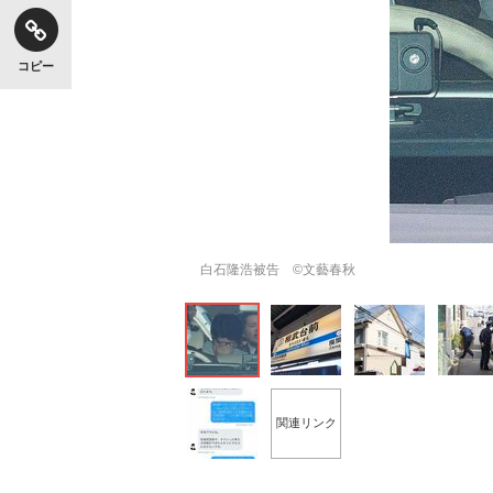
コピー
白石隆浩被告 ©文藝春秋
関連リンク