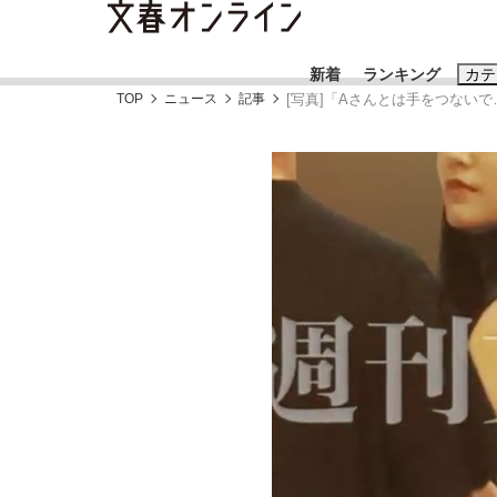
新着
ランキング
カテ
TOP
ニュース
記事
[写真]「Aさんとは手をつないで
スクープ
ニュー
おすすめのキ
#藤田晋
#三
#玉木雄一郎
「90%は失敗する。でも…」本田圭佑が初め
終戦から81年