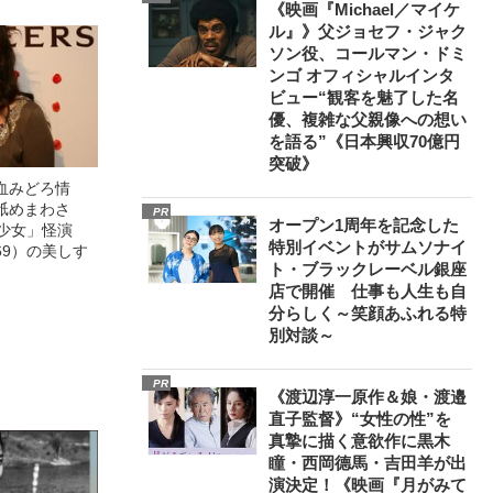
《映画『Michael／マイケ
ル』》父ジョセフ・ジャク
ソン役、コールマン・ドミ
ンゴ オフィシャルインタ
ビュー“観客を魅了した名
優、複雑な父親像への想い
を語る”《日本興収70億円
突破》
血みどろ情
舐めまわさ
PR
オープン1周年を記念した
美少女」怪演
特別イベントがサムソナイ
69）の美しす
ト・ブラックレーベル銀座
店で開催 仕事も人生も自
分らしく～笑顔あふれる特
別対談～
PR
《渡辺淳一原作＆娘・渡邉
直子監督》“女性の性”を
真摯に描く意欲作に黒木
瞳・西岡德馬・吉田羊が出
演決定！《映画『月がみて