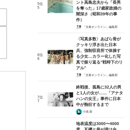
ント高島忠夫から「長男
5位
5
を奪った」17歳家政婦の
闇深さ（昭和39年の事
件）
「文春オンライン」編集部
〈写真多数〉あばら骨が
クッキリ浮き出た日本
兵、強制収容所で体操す
6位
る少女…カラー化した写
6
真で振り返る“戦時下のリ
アル”
「文春オンライン」編集部
終戦後、孤島に32人の男
と1人の女が……「アナタ
7位
ハンの女王」事件に日本
7
中が熱狂するまで
小池 新
地表温度は3000〜4000
度、瓦礫と骨が溶け合