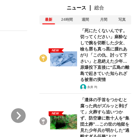
ニュース
総合
最新
24時間
週間
月間
写真
ない資産運用のすべて
「死にたくないんです。
切ってください」麻酔な
しで腕を切断した少女、
瞼も唇も真っ黒に腫れあ
NEW
が悲しい」『北の国から』倉本聰氏（91...
がり「この仇、討って下
さい」と息絶えた少年…
原爆投下直後に“広島の離
島で起きていた知られざ
る被害の実情
永井 均
「遺体の手首をつかむと
腐った肉がズルッと剥げ
次
て」火葬すら追いつか
NEW
ず、防空壕に数十人を“集
団土葬”…この世の地獄を
見た少年兵が明かした“過
酷すぎる任務”とは