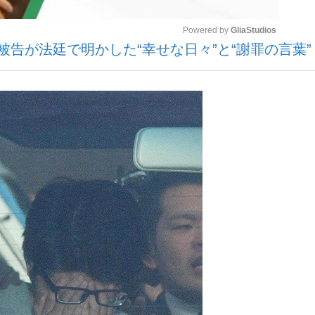
Powered by 
GliaStudios
告が法廷で明かした“幸せな日々”と“謝罪の言葉”
いまさら聞け
Mute
手が証言した“NPB聞...
「クマが悪者扱いされているの
もっと見る
カー日本代表・森保一監督...