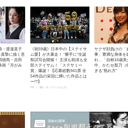
娘・渡邉直子
《祝59歳》日本中の【ステイサ
ヤクザ顔負けの「
を真摯に描く意
ム愛】が大暴走！ “勝手に”生誕
事」豊満な身体を
岡德馬・吉田
祭試写会開催！ 主演も助演も全
れ…「自称16歳
映画『月がみ
部ステイサム！「ステサミー
中、かたせ梨乃（
賞」爆誕！【応募総数941票 全
ぎる“熟れ方”
54作品の栄冠に輝いた作品とは
ー!?】
PR（（株）キノフィルムズ）