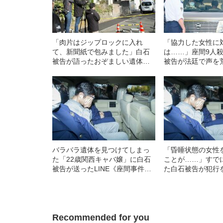
「肉片はジップロックに入れ
「協力した女性に
て、新聞紙で包みました」白石
は……」座間9人
被告が語ったおぞましい遺体解
被告が法廷で声を
体の実態
バラバラ遺体を見つけてしまっ
「昏睡状態の女性
た「22歳関西キャバ嬢」に白石
ことが……」すで
被告が送ったLINE《座間事件・
た白石被告が犯行
獄中面会》
た理由
Recommended for you