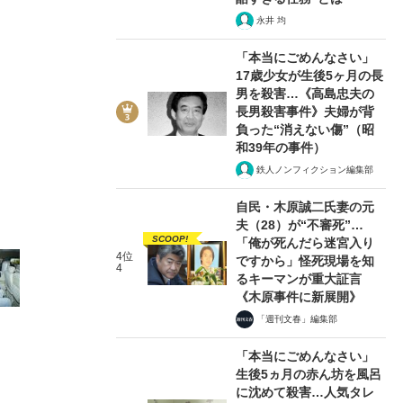
永井 均
「本当にごめんなさい」
17歳少女が生後5ヶ月の長
男を殺害…《高島忠夫の
2/12
長男殺害事件》夫婦が背
負った“消えない傷”（昭
和39年の事件）
鉄人ノンフィクション編集部
自民・木原誠二氏妻の元
夫（28）が“不審死”…
SCOOP!
「俺が死んだら迷宮入り
4位
ですから」怪死現場を知
4
るキーマンが重大証言
《木原事件に新展開》
「週刊文春」編集部
「本当にごめんなさい」
生後5ヵ月の赤ん坊を風呂
に沈めて殺害…人気タレ