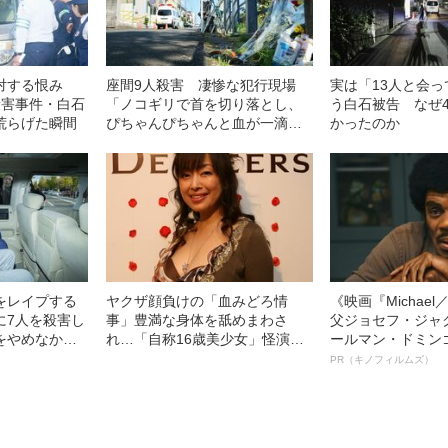
対する恨み
座間9人殺害 凄惨な犯行現場
実は「13人と会
殺害事件・白石
「ノコギリで首を切り落とし、
う白石被告 なぜ
荒らげた瞬間
ぴちゃんぴちゃんと血が一滴ず
かったのか
つ落ちて…」
をレイプする
ヤクザ顔負けの「血みどろ情
《映画『Michae
に7人を殺害し
事」豊満な身体を舐めまわさ
父ジョセフ・ジャ
をやめなかっ
れ…「自称16歳美少女」怪演
ールマン・ドミン
中、かたせ梨乃（69）の美しす
ルインタビュー“
PR（キノフィルムズ）
ぎる“熟れ方”
名優、複雑な父親
語る”《日本興収7