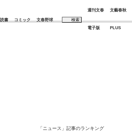
週刊文春
文藝春秋
読書
コミック
文春野球
検索
電子版
PLUS
インタビュー
読書
#松田聖子
む将棋
BC日本代表“敗戦”の真実 選手が明かす...
「ニュース」記事のランキング