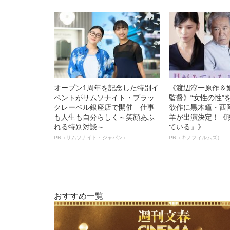
オープン1周年を記念した特別イ
《渡辺淳一原作＆
ベントがサムソナイト・ブラッ
監督》“女性の性”
クレーベル銀座店で開催 仕事
欲作に黒木瞳・西
も人生も自分らしく～笑顔あふ
羊が出演決定！《
れる特別対談～
ている』》
PR（サムソナイト・ジャパン）
PR（キノフィルムズ）
おすすめ一覧