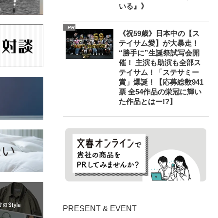
いる』》
PR
《祝59歳》日本中の【ス
テイサム愛】が大暴走！
“勝手に”生誕祭試写会開
催！ 主演も助演も全部ス
テイサム！「ステサミー
賞」爆誕！【応募総数941
票 全54作品の栄冠に輝い
た作品とはー!?】
PRESENT & EVENT