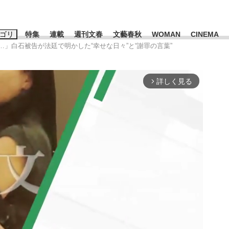
ゴリ
特集
連載
週刊文春
文藝春秋
WOMAN
CINEMA
…」白石被告が法廷で明かした“幸せな日々”と“謝罪の言葉”
キーワード入力
ス
エンタメ
ライフ
ビジネス
詳しく見る
arrow_forward_ios
ーワードタグ一覧
山凌輝
#高市早苗
#後藤真希
#森岡毅
#城彰二
#内田有紀
観る将棋、読
#亀和田武
て明かした日本代表監督に...
「最悪の空気のまま解散」W