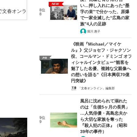
NEW
い…押し入れにあった“墨
8位
で文春オンラ
字の束”で分かった、原爆
8
で一家全滅した“広島の家
族”4人の足跡
堀川 惠子
《映画『Michael／マイケ
ル』》父ジョセフ・ジャクソン
役、コールマン・ドミンゴ オフ
PR
ィシャルインタビュー“観客を
魅了した名優、複雑な父親像へ
の想いを語る”《日本興収70億
円突破》
「文春オンライン」編集部
風呂に沈められて溺れた
のは「生後5ヶ月の長男」
…人気俳優・高島忠夫か
9位
ら大切な家族を奪った
9
『殺人犯の正体』（昭和
39年の事件）