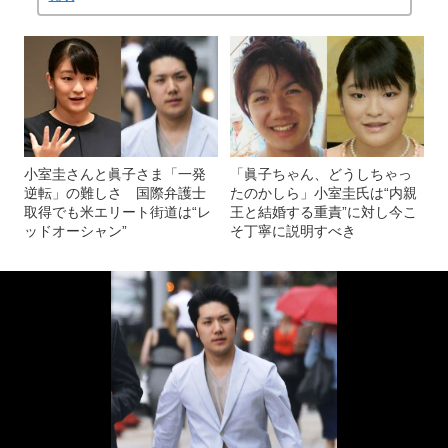
小室圭さんと眞子さま「一発
「眞子ちゃん、どうしちゃっ
逆転」の難しさ 国際弁護士
たのかしら」小室圭氏は“内親
取得でも米エリート街道は“レ
王と結婚する重責”に対し今こ
ッドオーシャン”
そ丁寧に説明すべき