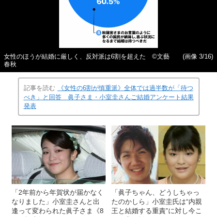
女性のほうが結婚に厳しく、反対派は6割を超えた ©文藝
(画像 3/16)
春秋
記事を読む
《女性の6割が慎重派》全体では過半数が「待つ
べき」と回答 眞子さま・小室圭さんご結婚アンケート結果
発表
「2年前から年賀状が届かなく
「眞子ちゃん、どうしちゃっ
なりました」小室圭さんと出
たのかしら」小室圭氏は“内親
逢って変わられた眞子さま《8
王と結婚する重責”に対し今こ