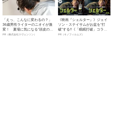
「えっ、こんなに変わるの？」
《映画『シェルター』》ジェイ
36歳男性ライターのニオイが激
ソン・ステイサムがお盆を“打
変！ 夏場に気になる“頭皮のニ
破”する!!《「眠眠打破」コラ
オイ”や“ベタつき”を解消す
ボ》
PR（株式会社スヴェンソン）
PR（キノフィルムズ）
る、“ウィッグのスペシャリス
ト”が生み出した徹底ケアとは