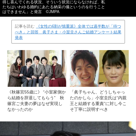
得し喜んでくれる状況、そういう状況にならなければ、私
たちはいわゆる婚約にあたる納采の儀というのを行うこと
はできません」と発言 ©JMPA
記事を読む
《女性の6割が慎重派》全体では過半数が「待つ
べき」と回答 眞子さま・小室圭さんご結婚アンケート結果
発表
《秋篠宮55歳に》 “小室家側か
「眞子ちゃん、どうしちゃっ
ら結婚を辞退してもらう” 秋
たのかしら」小室圭氏は“内親
篠宮ご夫妻の夢はなぜ実現し
王と結婚する重責”に対し今こ
なかったのか
そ丁寧に説明すべき