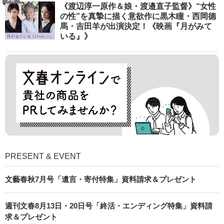
PR
《渡辺淳一原作＆娘・渡邉直子監督》“女性
の性”を真摯に描く意欲作に黒木瞳・西岡德
馬・吉田羊が出演決定！《映画『月がみて
いる』》
PRESENT & EVENT
文藝春秋7月号「遺言・寄付特集」資料請求＆プレゼント
週刊文春8月13日・20日号「終活・エンディング特集」資料請
求＆プレゼント