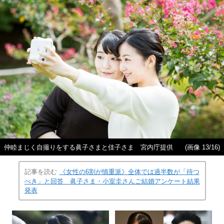
仲睦まじく自撮りをする眞子さまと佳子さま 宮内庁提供
(画像 13/16)
記事を読む
《女性の6割が慎重派》全体では過半数が「待つ
べき」と回答 眞子さま・小室圭さんご結婚アンケート結果
発表