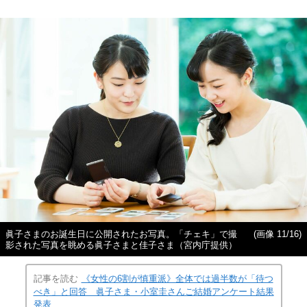
眞子さまのお誕生日に公開されたお写真。「チェキ」で撮
(画像 11/16)
影された写真を眺める眞子さまと佳子さま（宮内庁提供）
記事を読む
《女性の6割が慎重派》全体では過半数が「待つ
べき」と回答 眞子さま・小室圭さんご結婚アンケート結果
発表