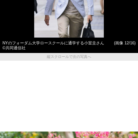
NYのフォーダム大学ロースクールに通学する小室圭さん
(画像 12/16)
©共同通信社
縦スクロールで次の写真へ