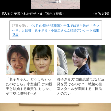
ICUをご卒業された佳子さま（宮内庁提供）
(画像 5/16)
記事を読む
《女性の6割が慎重派》全体では過半数が「待つ
べき」と回答 眞子さま・小室圭さんご結婚アンケート結果
発表
「眞子ちゃん、どうしちゃっ
眞子さまの“自由恋愛”はなぜ反
たのかしら」小室圭氏は“内親
発を受けるのか？ 戦後の皇
王と結婚する重責”に対し今こ
室スタイルが直面する「国民
そ丁寧に説明すべき
とのズレ」