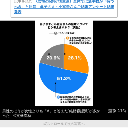
記事を読む
《女性の6割が慎重派》全体では過半数が「待つ
べき」と回答 眞子さま・小室圭さんご結婚アンケート結果
発表
男性のほうが女性よりも「A」と答えた“結婚容認派”が多か
(画像 2/16)
った ©文藝春秋
縦スクロールで次の写真へ