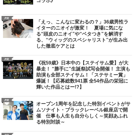
コラボ》
PR
「えっ、こんなに変わるの？」36歳男性ラ
イターのニオイが激変！ 夏場に気にな
る“頭皮のニオイ”や“ベタつき”を解消す
る、“ウィッグのスペシャリスト”が生み出
した徹底ケアとは
PR
《祝59歳》日本中の【ステイサム愛】が大
暴走！ “勝手に”生誕祭試写会開催！ 主演も
助演も全部ステイサム！「ステサミー賞」
爆誕！【応募総数941票 全54作品の栄冠に
輝いた作品とはー!?】
PR
オープン1周年を記念した特別イベントがサ
ムソナイト・ブラックレーベル銀座店で開
催 仕事も人生も自分らしく～笑顔あふれ
る特別対談～