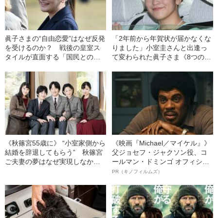
眞子さまの“自由恋愛”はなぜ反発
「2年前から年賀状が届かなくな
を受けるのか？ 戦後の皇室ス
りました」小室圭さんと出逢っ
タイルが直面する「国民とのズ
て変わられた眞子さま《8つの証
レ」
言》
《秋篠宮55歳に》 “小室家側から
《映画『Michael／マイケル』》
結婚を辞退してもらう” 秋篠宮
父ジョセフ・ジャクソン役、コ
ご夫妻の夢はなぜ実現しなかっ
ールマン・ドミンゴ オフィシャ
たのか
ルインタビュー“観客を魅了した
PR（キノフィルムズ）
名優、複雑な父親像への想いを
語る”《日本興収70億円突破》