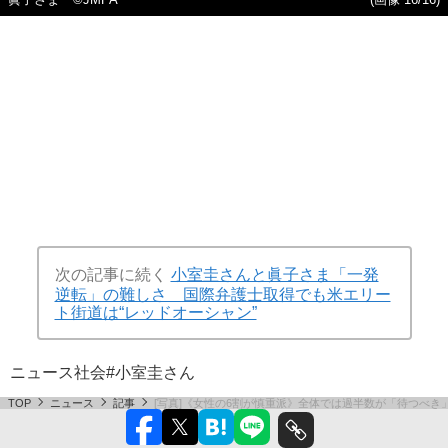
次の記事に続く
小室圭さんと眞子さま「一発
逆転」の難しさ 国際弁護士取得でも米エリー
ト街道は“レッドオーシャン”
ニュース
社会
#小室圭さん
TOP
ニュース
記事
[写真]《女性の6割が慎重派》全体では過半数が「待つべ