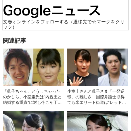
文春オンラインをフォローする
（遷移先で☆マークをクリ
ック）
関連記事
「眞子ちゃん、どうしちゃった
小室圭さんと眞子さま「一発逆
のかしら」小室圭氏は“内親王と
転」の難しさ 国際弁護士取得
結婚する重責”に対し今こそ丁寧
でも米エリート街道は“レッドオ
に説明すべき
ーシャン”