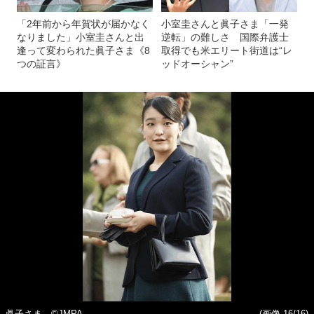
「2年前から年賀状が届かなく
小室圭さんと眞子さま「一発
なりました」小室圭さんと出
逆転」の難しさ 国際弁護士
逢って変わられた眞子さま《8
取得でも米エリート街道は“レ
つの証言》
ッドオーシャン”
眞子さま ©JMPA
(画像 16/16)