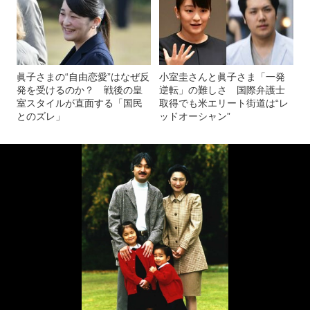
眞子さまの“自由恋愛”はなぜ反
小室圭さんと眞子さま「一発
発を受けるのか？ 戦後の皇
逆転」の難しさ 国際弁護士
室スタイルが直面する「国民
取得でも米エリート街道は“レ
とのズレ」
ッドオーシャン”