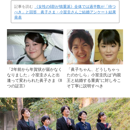
記事を読む
《女性の6割が慎重派》全体では過半数が「待つ
べき」と回答 眞子さま・小室圭さんご結婚アンケート結果
発表
「2年前から年賀状が届かなく
「眞子ちゃん、どうしちゃっ
なりました」小室圭さんと出
たのかしら」小室圭氏は“内親
逢って変わられた眞子さま《8
王と結婚する重責”に対し今こ
つの証言》
そ丁寧に説明すべき