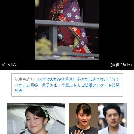
©JMPA
(画像 15/16)
記事を読む
《女性の6割が慎重派》全体では過半数が「待つ
べき」と回答 眞子さま・小室圭さんご結婚アンケート結果
発表