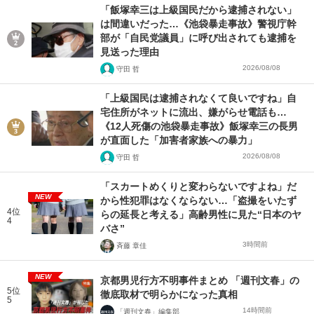
「飯塚幸三は上級国民だから逮捕されない」
は間違いだった…《池袋暴走事故》警視庁幹
部が「自民党議員」に呼び出されても逮捕を
見送った理由
2026/08/08
守田 哲
「上級国民は逮捕されなくて良いですね」自
宅住所がネットに流出、嫌がらせ電話も…
《12人死傷の池袋暴走事故》飯塚幸三の長男
が直面した「加害者家族への暴力」
2026/08/08
守田 哲
「スカートめくりと変わらないですよね」だ
NEW
から性犯罪はなくならない…「盗撮をいたず
4位
らの延長と考える」高齢男性に見た“日本のヤ
4
バさ”
3時間前
斉藤 章佳
NEW
京都男児行方不明事件まとめ 「週刊文春」の
5位
徹底取材で明らかになった真相
5
14時間前
「週刊文春」編集部