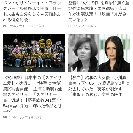
ベントがサムソナイト・ブラッ
監督》“女性の性”を真摯に描く意
クレーベル銀座店で開催 仕事
欲作に黒木瞳・西岡德馬・吉田
も人生も自分らしく～笑顔あふ
羊が出演決定！《映画『月がみ
れる特別対談～
ている』》
PR（サムソナイト・ジャパン）
PR（キノフィルムズ）
《祝59歳》日本中の【ステイサ
【独自】昭和の大女優・小川真
ム愛】が大暴走！ “勝手に”生誕
由美（享年86）が鹿児島で3月に
祭試写会開催！ 主演も助演も全
死去していた 実娘が明かす
部ステイサム！「ステサミー
「毒母」の素顔と空白の晩年
賞」爆誕！【応募総数941票 全
54作品の栄冠に輝いた作品とは
ー!?】
PR（（株）キノフィルムズ）