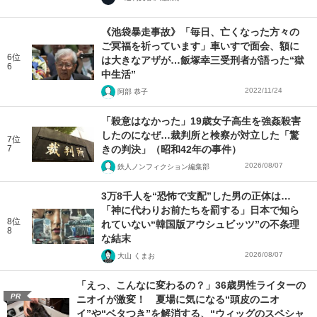
《池袋暴走事故》「毎日、亡くなった方々の
ご冥福を祈っています」車いすで面会、額に
6位
は大きなアザが…飯塚幸三受刑者が語った“獄
6
中生活”
2022/11/24
阿部 恭子
「殺意はなかった」19歳女子高生を強姦殺害
したのになぜ…裁判所と検察が対立した「驚
7位
7
きの判決」（昭和42年の事件）
2026/08/07
鉄人ノンフィクション編集部
3万8千人を“恐怖で支配”した男の正体は…
「神に代わりお前たちを罰する」日本で知ら
8位
れていない“韓国版アウシュビッツ”の不条理
8
な結末
2026/08/07
大山 くまお
「えっ、こんなに変わるの？」36歳男性ライターの
PR
ニオイが激変！ 夏場に気になる“頭皮のニオ
イ”や“ベタつき”を解消する、“ウィッグのスペシャ