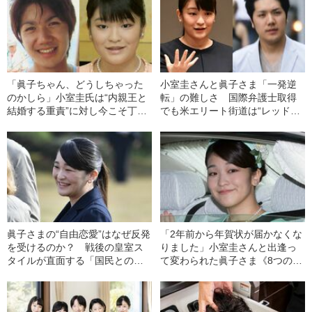
「眞子ちゃん、どうしちゃった
小室圭さんと眞子さま「一発逆
のかしら」小室圭氏は“内親王と
転」の難しさ 国際弁護士取得
結婚する重責”に対し今こそ丁寧
でも米エリート街道は“レッドオ
に説明すべき
ーシャン”
眞子さまの“自由恋愛”はなぜ反発
「2年前から年賀状が届かなくな
を受けるのか？ 戦後の皇室ス
りました」小室圭さんと出逢っ
タイルが直面する「国民とのズ
て変わられた眞子さま《8つの証
レ」
言》