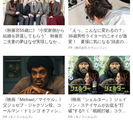
《秋篠宮55歳に》 “小室家側から
「えっ、こんなに変わるの？」
結婚を辞退してもらう” 秋篠宮
36歳男性ライターのニオイが激
ご夫妻の夢はなぜ実現しなかっ
変！ 夏場に気になる“頭皮のニ
たのか
オイ”や“ベタつき”を解消す
PR（株式会社スヴェンソン）
る、“ウィッグのスペシャリス
ト”が生み出した徹底ケアとは
《映画『Michael／マイケル』》
《映画『シェルター』》ジェイ
父ジョセフ・ジャクソン役、コ
ソン・ステイサムがお盆を“打
ールマン・ドミンゴ オフィシャ
破”する!!《「眠眠打破」コラ
ルインタビュー“観客を魅了した
ボ》
PR（キノフィルムズ）
PR（キノフィルムズ）
名優、複雑な父親像への想いを
語る”《日本興収70億円突破》