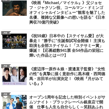
《映画『Michael／マイケル』》父ジョセ
フ・ジャクソン役、コールマン・ドミンゴ
オフィシャルインタビュー“観客を魅了した
名優、複雑な父親像への想いを語る”《日本
興収70億円突破》
PR
《祝59歳》日本中の【ステイサム愛】が大
暴走！ “勝手に”生誕祭試写会開催！ 主演も
助演も全部ステイサム！「ステサミー賞」
爆誕！【応募総数941票 全54作品の栄冠に
輝いた作品とはー!?】
PR
《渡辺淳一原作＆娘・渡邉直子監督》“女性
の性”を真摯に描く意欲作に黒木瞳・西岡德
馬・吉田羊が出演決定！《映画『月がみて
いる』》
PR
オープン1周年を記念した特別イベントがサ
ムソナイト・ブラックレーベル銀座店で開
催 仕事も人生も自分らしく～笑顔あふれ