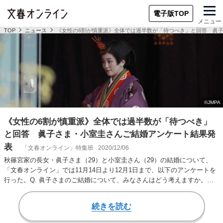
電子版TOP
メニュー
TOP
ニュース
《女性の6割が慎重派》全体では過半数が「待つべき」と回答 眞
《女性の6割が慎重派》全体では過半数が「待つべき」
と回答 眞子さま・小室圭さんご結婚アンケート結果発
表
「文春オンライン」特集班
2020/12/06
秋篠宮家の長女・眞子さま（29）と小室圭さん（29）の結婚について、
「文春オンライン」では11月14日より12月1日まで、以下のアンケートを
行った。Q. 眞子さまのご結婚について、みなさんはどう考えますか。次
のA～…
続きを読む