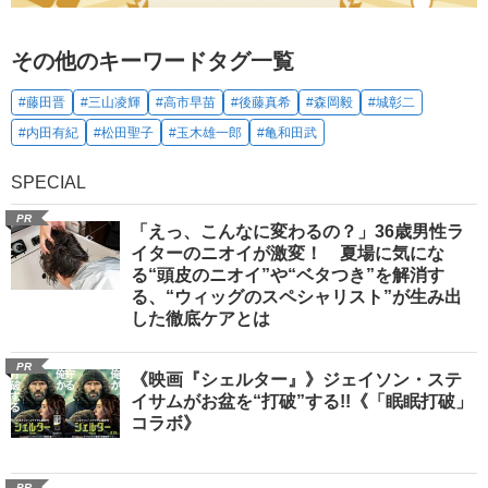
その他のキーワードタグ一覧
#藤田晋
#三山凌輝
#高市早苗
#後藤真希
#森岡毅
#城彰二
#内田有紀
#松田聖子
#玉木雄一郎
#亀和田武
SPECIAL
PR
「えっ、こんなに変わるの？」36歳男性ラ
イターのニオイが激変！ 夏場に気にな
る“頭皮のニオイ”や“ベタつき”を解消す
る、“ウィッグのスペシャリスト”が生み出
した徹底ケアとは
PR
《映画『シェルター』》ジェイソン・ステ
イサムがお盆を“打破”する!!《「眠眠打破」
コラボ》
PR