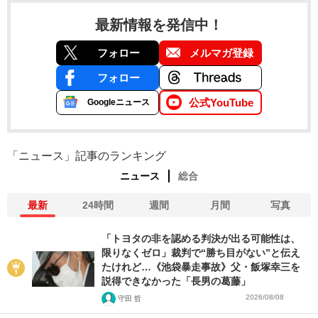
最新情報を発信中！
フォロー
メルマガ登録
フォロー
公式YouTube
Googleニュース
「ニュース」記事のランキング
ニュース
総合
最新
24時間
週間
月間
写真
「トヨタの非を認める判決が出る可能性は、
限りなくゼロ」裁判で“勝ち目がない”と伝え
たけれど…《池袋暴走事故》父・飯塚幸三を
説得できなかった「長男の葛藤」
2026/08/08
守田 哲