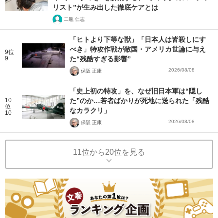
リスト”が生み出した徹底ケアとは
二瓶 仁志
「ヒトより下等な獣」「日本人は皆殺しにす
べき」特攻作戦が敵国・アメリカ世論に与え
9位
9
た“残酷すぎる影響”
2026/08/08
保阪 正康
「史上初の特攻」を、なぜ旧日本軍は“隠し
10
た”のか…若者ばかりが死地に送られた「残酷
位
なカラクリ」
10
2026/08/08
保阪 正康
11位から20位を見る