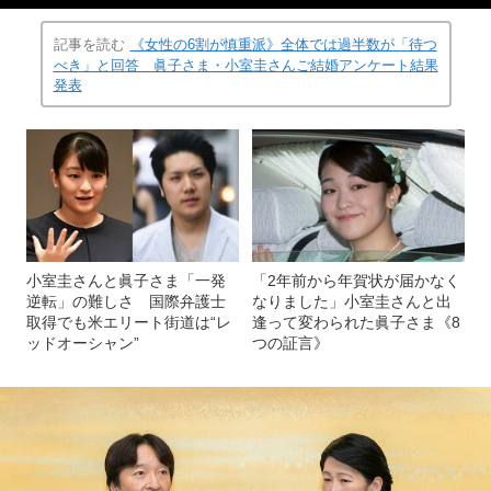
記事を読む
《女性の6割が慎重派》全体では過半数が「待つ
べき」と回答 眞子さま・小室圭さんご結婚アンケート結果
発表
小室圭さんと眞子さま「一発
「2年前から年賀状が届かなく
逆転」の難しさ 国際弁護士
なりました」小室圭さんと出
取得でも米エリート街道は“レ
逢って変わられた眞子さま《8
ッドオーシャン”
つの証言》