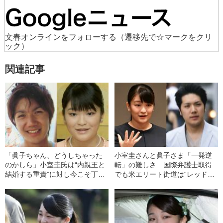
文春オンラインをフォローする
（遷移先で☆マークをクリ
ック）
関連記事
「眞子ちゃん、どうしちゃった
小室圭さんと眞子さま「一発逆
のかしら」小室圭氏は“内親王と
転」の難しさ 国際弁護士取得
結婚する重責”に対し今こそ丁寧
でも米エリート街道は“レッドオ
に説明すべき
ーシャン”