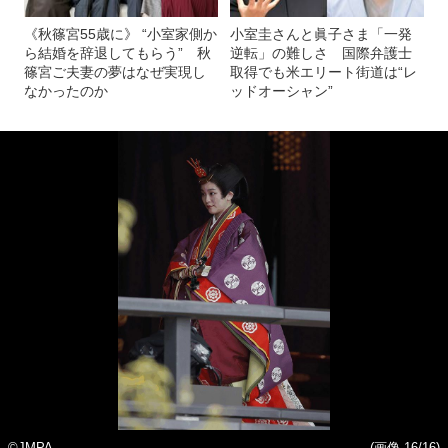
《秋篠宮55歳に》 “小室家側か
小室圭さんと眞子さま「一発
ら結婚を辞退してもらう” 秋
逆転」の難しさ 国際弁護士
篠宮ご夫妻の夢はなぜ実現し
取得でも米エリート街道は“レ
なかったのか
ッドオーシャン”
©JMPA
(画像 16/16)