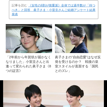
記事を読む
《女性の6割が慎重派》全体では過半数が「待つ
べき」と回答 眞子さま・小室圭さんご結婚アンケート結果
発表
「2年前から年賀状が届かなく
眞子さまの“自由恋愛”はなぜ反
なりました」小室圭さんと出
発を受けるのか？ 戦後の皇
逢って変わられた眞子さま《8
室スタイルが直面する「国民
つの証言》
とのズレ」