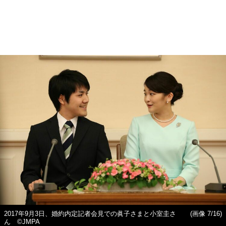
2017年9月3日、婚約内定記者会見での眞子さまと小室圭さ
(画像 7/16)
ん ©JMPA