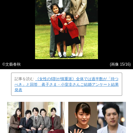
©文藝春秋
(画像 15/16)
記事を読む
《女性の6割が慎重派》全体では過半数が「待つ
べき」と回答 眞子さま・小室圭さんご結婚アンケート結果
発表