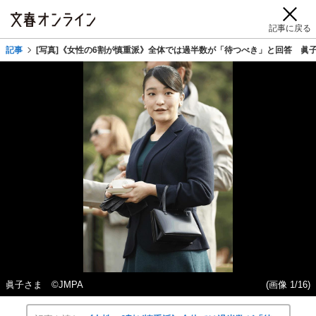
記事に戻る
記事
[写真]《女性の6割が慎重派》全体では過半数が「待つべき」と回答 眞
眞子さま ©JMPA
(画像 1/16)