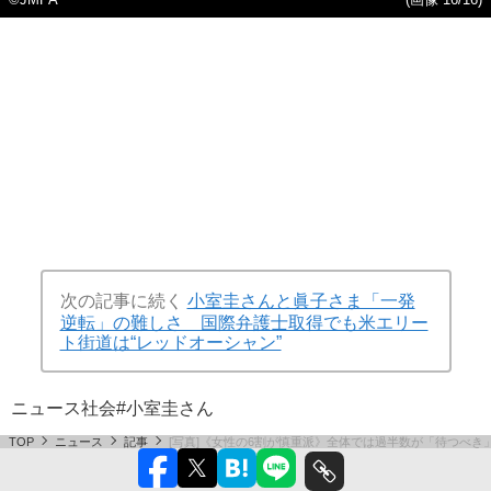
次の記事に続く
小室圭さんと眞子さま「一発
逆転」の難しさ 国際弁護士取得でも米エリー
ト街道は“レッドオーシャン”
ニュース
社会
#小室圭さん
TOP
ニュース
記事
[写真]《女性の6割が慎重派》全体では過半数が「待つべ