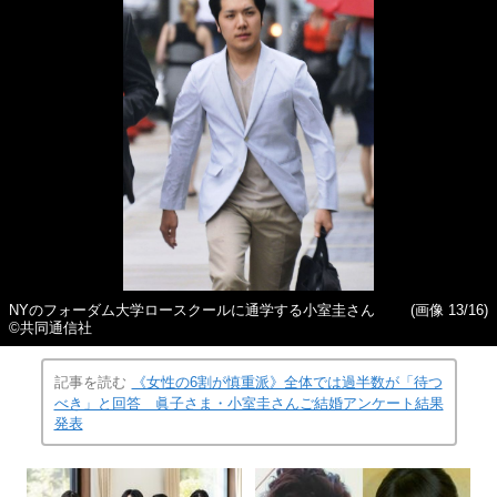
NYのフォーダム大学ロースクールに通学する小室圭さん
(画像 13/16)
©共同通信社
記事を読む
《女性の6割が慎重派》全体では過半数が「待つ
べき」と回答 眞子さま・小室圭さんご結婚アンケート結果
発表