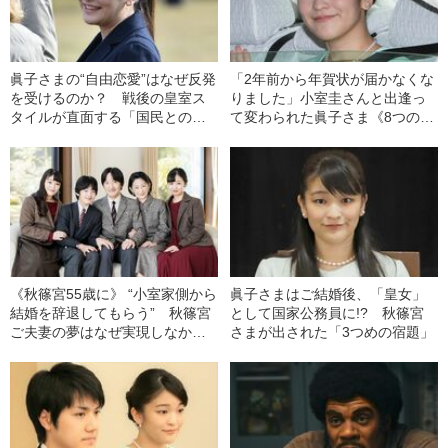
眞子さまの“自由恋愛”はなぜ反発
「2年前から年賀状が届かなくな
を受けるのか？ 戦後の皇室ス
りました」小室圭さんと出逢っ
タイルが直面する「国民とのズ
て変わられた眞子さま《8つの証
レ」
言》
《秋篠宮55歳に》 “小室家側から
眞子さまはご結婚後、「皇女」
結婚を辞退してもらう” 秋篠宮
として国家公務員に!? 秋篠宮
ご夫妻の夢はなぜ実現しなかっ
さまが出された「3つめの宿題」
たのか