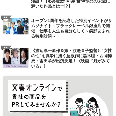
爆誕！【応募総数941票 全54作品の栄冠に
輝いた作品とはー!?】
PR
オープン1周年を記念した特別イベントがサ
ムソナイト・ブラックレーベル銀座店で開
催 仕事も人生も自分らしく～笑顔あふれ
る特別対談～
PR
《渡辺淳一原作＆娘・渡邉直子監督》“女性
の性”を真摯に描く意欲作に黒木瞳・西岡德
馬・吉田羊が出演決定！《映画『月がみて
いる』》