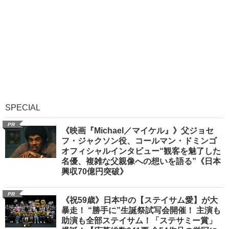
SPECIAL
PR
《映画『Michael／マイケル』》父ジョセ
フ・ジャクソン役、コールマン・ドミンゴ
オフィシャルインタビュー“観客を魅了した
名優、複雑な父親像への想いを語る”《日本
興収70億円突破》
PR
《祝59歳》日本中の【ステイサム愛】が大
暴走！ “勝手に”生誕祭試写会開催！ 主演も
助演も全部ステイサム！「ステサミー賞」