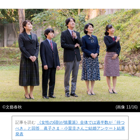
©文藝春秋
(画像 11/16)
記事を読む
《女性の6割が慎重派》全体では過半数が「待つ
べき」と回答 眞子さま・小室圭さんご結婚アンケート結果
発表