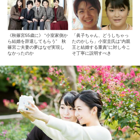
《秋篠宮55歳に》 “小室家側か
「眞子ちゃん、どうしちゃっ
ら結婚を辞退してもらう” 秋
たのかしら」小室圭氏は“内親
篠宮ご夫妻の夢はなぜ実現し
王と結婚する重責”に対し今こ
なかったのか
そ丁寧に説明すべき