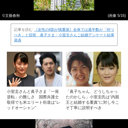
©文藝春秋
(画像 5/16)
記事を読む
《女性の6割が慎重派》全体では過半数が「待つ
べき」と回答 眞子さま・小室圭さんご結婚アンケート結果
発表
小室圭さんと眞子さま「一発
「眞子ちゃん、どうしちゃっ
逆転」の難しさ 国際弁護士
たのかしら」小室圭氏は“内親
取得でも米エリート街道は“レ
王と結婚する重責”に対し今こ
ッドオーシャン”
そ丁寧に説明すべき