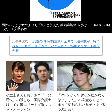
男性のほうが女性よりも「A」と答えた“結婚容認派”が多か
(画像 3/16)
った ©文藝春秋
記事を読む
《女性の6割が慎重派》全体では過半数が「待つ
べき」と回答 眞子さま・小室圭さんご結婚アンケート結果
発表
小室圭さんと眞子さま「一発
「2年前から年賀状が届かなく
逆転」の難しさ 国際弁護士
なりました」小室圭さんと出
取得でも米エリート街道は“レ
逢って変わられた眞子さま《8
ッドオーシャン”
つの証言》