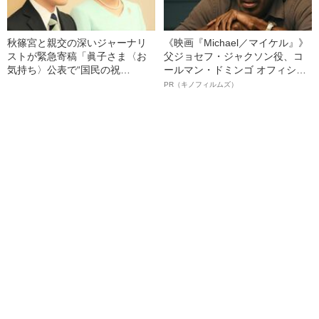
秋篠宮と親交の深いジャーナリ
《映画『Michael／マイケル』》
ストが緊急寄稿「眞子さま〈お
父ジョセフ・ジャクソン役、コ
気持ち〉公表で“国民の祝
ールマン・ドミンゴ オフィシャ
福”や“金銭問題”はどうなるの
ルインタビュー“観客を魅了した
PR（キノフィルムズ）
か？」
名優、複雑な父親像への想いを
語る”《日本興収70億円突破》