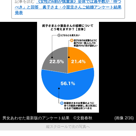
記事を読む
《女性の6割が慎重派》全体では過半数が「待つ
べき」と回答 眞子さま・小室圭さんご結婚アンケート結果
発表
男女あわせた最新版のアンケート結果 ©文藝春秋
(画像 2/16)
縦スクロールで次の写真へ