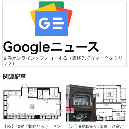
文春オンラインをフォローする
（遷移先で☆マークをクリ
ック）
関連記事
【#2】40畳「収納だらけ」ワン
【#4】8畳和室が3部屋、洋室だ