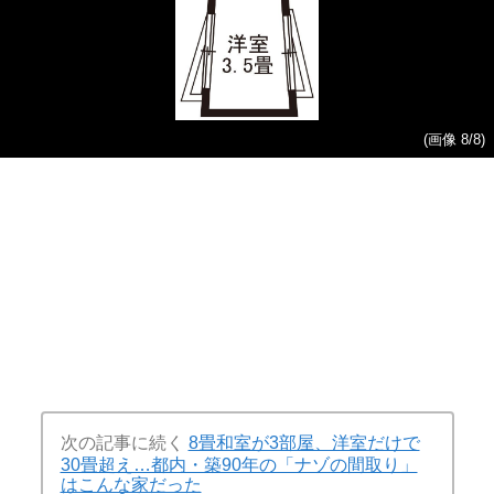
(画像 8/8)
次の記事に続く
8畳和室が3部屋、洋室だけで
30畳超え…都内・築90年の「ナゾの間取り」
はこんな家だった