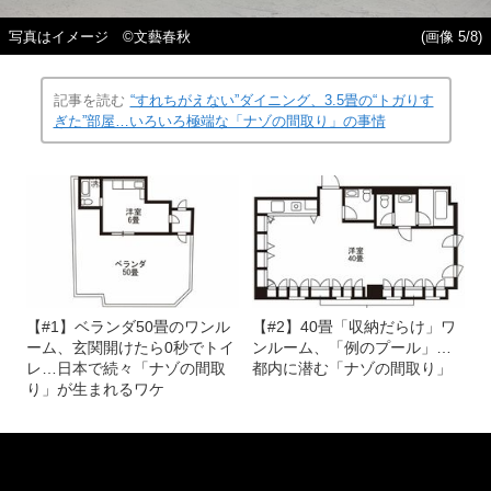
写真はイメージ ©文藝春秋
(画像 5/8)
記事を読む
“すれちがえない”ダイニング、3.5畳の“トガりす
ぎた”部屋…いろいろ極端な「ナゾの間取り」の事情
【#1】ベランダ50畳のワンル
【#2】40畳「収納だらけ」ワ
ーム、玄関開けたら0秒でトイ
ンルーム、「例のプール」…
レ…日本で続々「ナゾの間取
都内に潜む「ナゾの間取り」
り」が生まれるワケ