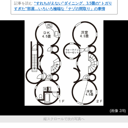
記事を読む
“すれちがえない”ダイニング、3.5畳の“トガり
すぎた”部屋…いろいろ極端な「ナゾの間取り」の事情
(画像 2/8)
縦スクロールで次の写真へ