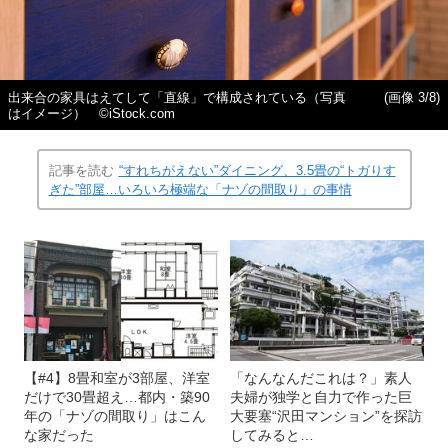
出来合の家具はえてして「直線」で構成されている（写真
(画像 3/8)
はイメージ） ©iStock.com
記事を読む
“すれちがえない”ダイニング、3.5畳の“トガりす
ぎた”部屋…いろいろ極端な「ナゾの間取り」の事情
【#4】8畳和室が3部屋、洋室
「なんなんだこれは？」素人
だけで30畳超え…都内・築90
夫婦が独学と自力で作った巨
年の「ナゾの間取り」はこん
大要塞“沢田マンション”を探訪
な家だった
してみると…