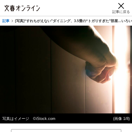
記事に戻る
記事
[写真]“すれちがえない”ダイニング、3.5畳の“トガりすぎた”部屋…い
写真はイメージ ©iStock.com
(画像 1/8)