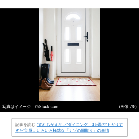
写真はイメージ ©iStock.com
(画像 7/8)
記事を読む
“すれちがえない”ダイニング、3.5畳の“トガりす
ぎた”部屋…いろいろ極端な「ナゾの間取り」の事情