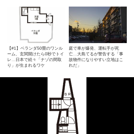
【#1】ベランダ50畳のワンル
庭で車が爆発、運転手が死
ーム、玄関開けたら0秒でトイ
亡…大島てるが警告する「事
レ…日本で続々「ナゾの間取
故物件になりやすい立地はこ
り」が生まれるワケ
れだ」