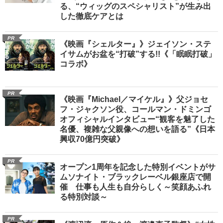
る、“ウィッグのスペシャリスト”が生み出
した徹底ケアとは
PR
《映画『シェルター』》ジェイソン・ステ
イサムがお盆を“打破”する!!《「眠眠打破」
コラボ》
PR
《映画『Michael／マイケル』》父ジョセ
フ・ジャクソン役、コールマン・ドミンゴ
オフィシャルインタビュー“観客を魅了した
名優、複雑な父親像への想いを語る”《日本
興収70億円突破》
PR
オープン1周年を記念した特別イベントがサ
ムソナイト・ブラックレーベル銀座店で開
催 仕事も人生も自分らしく～笑顔あふれ
る特別対談～
PR