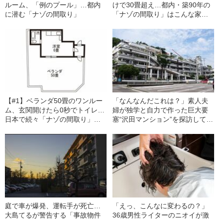
ルーム、「例のプール」…都内
けで30畳超え…都内・築90年の
に潜む「ナゾの間取り」
「ナゾの間取り」はこんな家だ
った
【#1】ベランダ50畳のワンルー
「なんなんだこれは？」素人夫
ム、玄関開けたら0秒でトイレ…
婦が独学と自力で作った巨大要
日本で続々「ナゾの間取り」が
塞“沢田マンション”を探訪してみ
生まれるワケ
ると…
庭で車が爆発、運転手が死亡…
「えっ、こんなに変わるの？」
大島てるが警告する「事故物件
36歳男性ライターのニオイが激