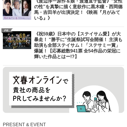
《渡辺淳一原作＆娘・渡邉直子監督》“女性
の性”を真摯に描く意欲作に黒木瞳・西岡德
馬・吉田羊が出演決定！《映画『月がみて
いる』》
PR
《祝59歳》日本中の【ステイサム愛】が大
暴走！ “勝手に”生誕祭試写会開催！ 主演も
助演も全部ステイサム！「ステサミー賞」
爆誕！【応募総数941票 全54作品の栄冠に
輝いた作品とはー!?】
PRESENT & EVENT