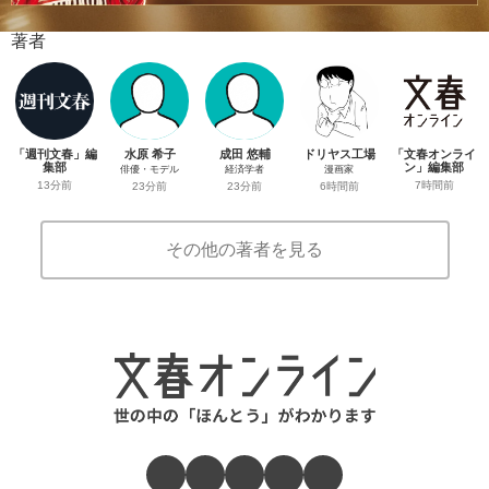
著者
「週刊文春」編
水原 希子
成田 悠輔
ドリヤス工場
「文春オンライ
集部
ン」編集部
俳優・モデル
経済学者
漫画家
13分前
7時間前
23分前
23分前
6時間前
その他の著者を見る