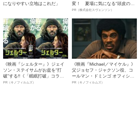
になりやすい立地はこれだ」
変！ 夏場に気になる“頭皮のニ
オイ”や“ベタつき”を解消す
PR（株式会社スヴェンソン）
る、“ウィッグのスペシャリス
ト”が生み出した徹底ケアとは
《映画『シェルター』》ジェイ
《映画『Michael／マイケル』》
ソン・ステイサムがお盆を“打
父ジョセフ・ジャクソン役、コ
破”する!!《「眠眠打破」コラ
ールマン・ドミンゴ オフィシャ
ボ》
ルインタビュー“観客を魅了した
PR（キノフィルムズ）
PR（キノフィルムズ）
名優、複雑な父親像への想いを
語る”《日本興収70億円突破》