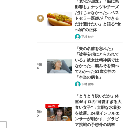
「老化が加速」「脳に悪
影響も」ナッツやチーズ
だけじゃなかった…ベス
トセラー医師が「できる
だけ避けたい」と語る“食
べ物”の正体
下村 健寿
8/9
「夫の名前を忘れた」
「被害妄想にとらわれて
いる」彼女は精神病では
4位
なかった…脳みそを調べ
4
てわかった51歳女性の
「本当の病名」
下村 健寿
「とうとう脱いだか」体
重46キロの“可愛すぎる大
NEW
食い女子”→大胆な水着姿
5位
を披露…24歳インフルエ
5
ンサーが明かす、グラビ
ア挑戦の予想外の結末