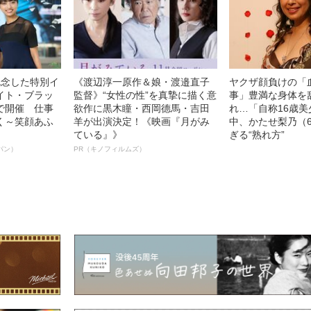
記念した特別イ
《渡辺淳一原作＆娘・渡邉直子
ヤクザ顔負けの「
イト・ブラッ
監督》“女性の性”を真摯に描く意
事」豊満な身体を
で開催 仕事
欲作に黒木瞳・西岡德馬・吉田
れ…「自称16歳
く～笑顔あふ
羊が出演決定！《映画『月がみ
中、かたせ梨乃（
ている』》
ぎる“熟れ方”
パン）
PR（キノフィルムズ）