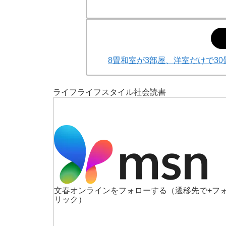
8畳和室が3部屋、洋室だけで3
ライフ
ライフスタイル
社会
読書
文春オンラインをフォローする
（遷移先で+フ
リック）