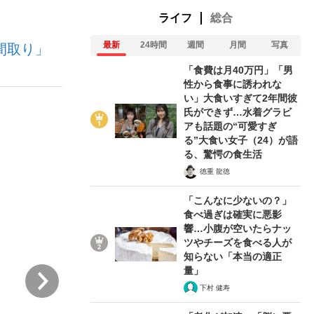
ライフ
総合
最新
24時間
週間
月間
写真
間取り」
ない資産運用のすべて
「食費は月40万円」「男
性から食事に誘われな
い」大食いすぎて2年間彼
氏ができず…水着グラビ
が悲しい」『北の国から』倉本聰氏（91...
アも話題の“可愛すぎ
る”大食い女子（24）が語
る、驚愕の食生活
徳重 龍徳
「こんなに少ないの？」
食べ過ぎは確実に悪影
響…小腹が空いたらナッ
ツやチーズを食べる人が
知らない「本当の適正
量」
次
下村 健寿