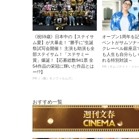
《祝59歳》日本中の【ステイサ
オープン1周年を
ム愛】が大暴走！ “勝手に”生誕
ベントがサムソナ
祭試写会開催！ 主演も助演も全
クレーベル銀座店
部ステイサム！「ステサミー
も人生も自分らし
賞」爆誕！【応募総数941票 全
れる特別対談～
54作品の栄冠に輝いた作品とは
PR（サムソナイト・ジャ
ー!?】
PR（（株）キノフィルムズ）
おすすめ一覧