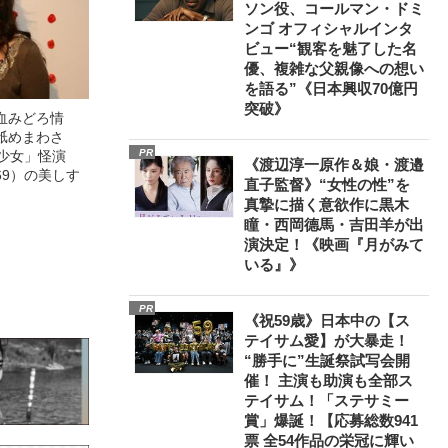
ソン役、コールマン・ドミ
ンゴ オフィシャルインタ
ビュー“観客を魅了した名
優、複雑な父親像への想い
を語る”《日本興収70億円
突破》
血みどろ情
舐めまわさ
PR
美少女」怪演
《渡辺淳一原作＆娘・渡邉
69）の美しす
直子監督》“女性の性”を
真摯に描く意欲作に黒木
瞳・西岡德馬・吉田羊が出
演決定！《映画『月がみて
いる』》
PR
《祝59歳》日本中の【ス
テイサム愛】が大暴走！
“勝手に”生誕祭試写会開
催！ 主演も助演も全部ス
テイサム！「ステサミー
賞」爆誕！【応募総数941
票 全54作品の栄冠に輝い