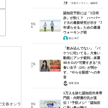
「文春オンライン」編集部
認知症予防には「1日何
歩」が効く？ ハーバー
ド大の最新研究が示す「7
6位
6
年遅らせる」ための最適
ウォーキング術
梶山 寿子
「飲み込んでない」「バ
ケツに吐いてる」大食い
動画にアンチ殺到…体重
46キロの“可愛すぎる”大
7位
7
食い女子（24）が明か
す、“やらせ疑惑”への本
音
徳重 龍徳
1万人を診た認知症外来専
門医・内野勝行氏が直
伝！“予防メシ”「認知症
で文春オンラ
8位
8
に良い食べ物は…」