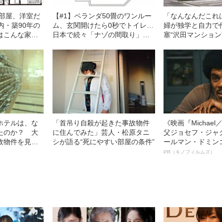
3部屋、洋室だ
【#1】ベランダ50畳のワンルー
「なんなんだこれ
内・築90年の
ム、玄関開けたら0秒でトイレ…
婦が独学と自力で
はこんな家だ
日本で続々「ナゾの間取り」が
塞“沢田マンション
生まれるワケ
ると…
ホテルは、な
「首吊り自殺が起きた事故物件
《映画『Michae
たのか？ 大
に住んでみた」芸人・松原タニ
父ジョセフ・ジャ
故物件を見破
シが語る“死にやすい部屋の条件”
ールマン・ドミン
」
ルインタビュー“
PR（キノフィルムズ）
名優、複雑な父親
語る”《日本興収7