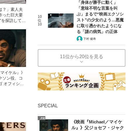
「身体が勝手に動く」
「意味不明な言葉を叫
は？」素人夫
ぶ」まるで“映画エクソシ
作った巨大要
10
スト”の少女のよう…悪魔
”を探訪してみ
位
10
に取り憑かれたようにな
る「謎の病気」の正体
下村 健寿
11位から20位を見る
l／マイケル』》
クソン役、コ
ゴ オフィシャ
観客を魅了した
像への想いを
0億円突破》
SPECIAL
PR
《映画『Michael／マイケ
ル』》父ジョセフ・ジャク