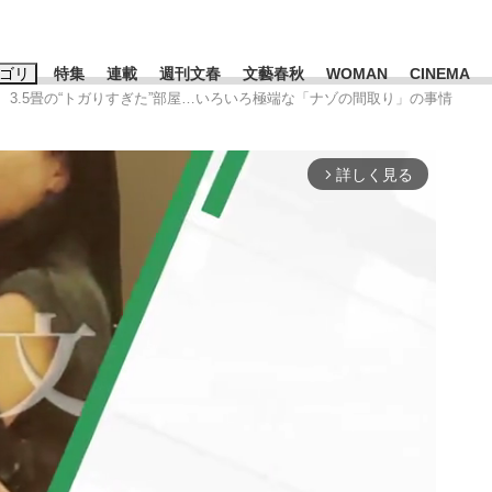
ゴリ
特集
連載
週刊文春
文藝春秋
WOMAN
CINEMA
グ、3.5畳の“トガりすぎた”部屋…いろいろ極端な「ナゾの間取り」の事情
キーワード入力
ス
エンタメ
ライフ
ビジネス
詳しく見る
arrow_forward_ios
ーワードタグ一覧
山凌輝
#高市早苗
#後藤真希
#森岡毅
#城彰二
#内田有紀
観る将棋、読
#亀和田武
て明かした日本代表監督に...
「最悪の空気のまま解散」W