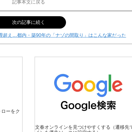
記事本文に戻る
次の記事に続く
0畳超え…都内・築90年の「ナゾの間取り」はこんな家だった
ォローをク
文春オンラインを見つけやすくする
（遷移先