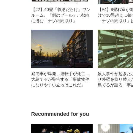
【#2】40畳「収納だらけ」ワン
【#4】8畳和室が
ルーム、「例のプール」…都内
けで30畳超え…都
に潜む「ナゾの間取り」
「ナゾの間取り」
った
庭で車が爆発、運転手が死亡…
殺人事件が起きた
大島てるが警告する「事故物件
ぜ外壁を塗り替え
になりやすい立地はこれだ」
島てるが語る「事
る“3つのポイント”
Recommended for you