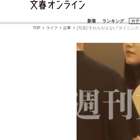
新着
ランキング
カテ
TOP
ライフ
記事
[写真]“すれちがえない”ダイニン
スクープ
ニュー
おすすめのキ
#藤田晋
#三
#玉木雄一郎
「90%は失敗する。でも…」本田圭佑が初め
終戦から81年