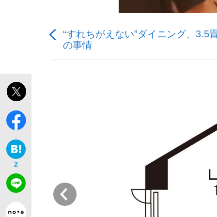
“すれちがえない”ダイニング、3.
の事情
「敗因分析は一切聞かれなかった」侍ジャパン選
キングの誕生を、目撃せよ。
the Style
2
前
「目標達成できなかったからと言って…」サッ