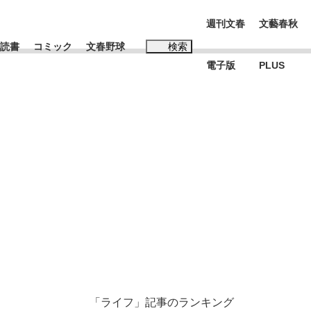
週刊文春
文藝春秋
読書
コミック
文春野球
検索
電子版
PLUS
インタビュー
読書
#松田聖子
む将棋
BC日本代表“敗戦”の真実 選手が明かす...
「ライフ」記事のランキング