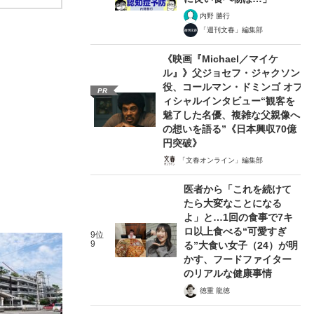
内野 勝行
「週刊文春」編集部
《映画『Michael／マイケ
ル』》父ジョセフ・ジャクソン
役、コールマン・ドミンゴ オフ
PR
ィシャルインタビュー“観客を
魅了した名優、複雑な父親像へ
の想いを語る”《日本興収70億
円突破》
「文春オンライン」編集部
医者から「これを続けて
たら大変なことになる
よ」と…1回の食事で7キ
ロ以上食べる“可愛すぎ
9位
9
る”大食い女子（24）が明
かす、フードファイター
のリアルな健康事情
徳重 龍徳