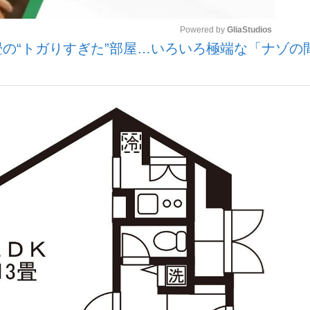
Powered by 
GliaStudios
5畳の“トガりすぎた”部屋…いろいろ極端な「ナゾの
いまさら聞け
Mute
手が証言した“NPB聞...
「クマが悪者扱いされているの
もっと見る
カー日本代表・森保一監督...