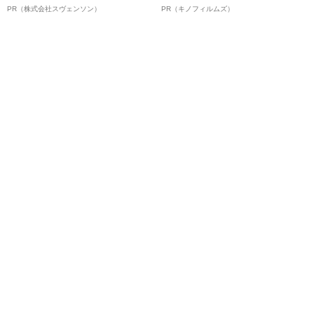
オイ”や“ベタつき”を解消す
ボ》
PR（株式会社スヴェンソン）
PR（キノフィルムズ）
る、“ウィッグのスペシャリス
ト”が生み出した徹底ケアとは