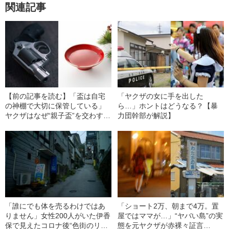
関連記事
【前の記事を読む】「盃は自宅
「ヤクザの女に手を出した
の神棚で大切に保管している」
ら…」ホントはどうなる？【暴
ヤクザはなぜ“親子盃”を交わすの
力団幹部が解説】
か？《暴力団幹部が証言》
「誰にでも体を売るわけではあ
「ショート2万、朝まで4万。置
りません」女性200人がいた伊香
屋ではママが…」“ヤバい島”の実
保で見えたコロナ後“色街のリア
態を元ヤクザが赤裸々証言