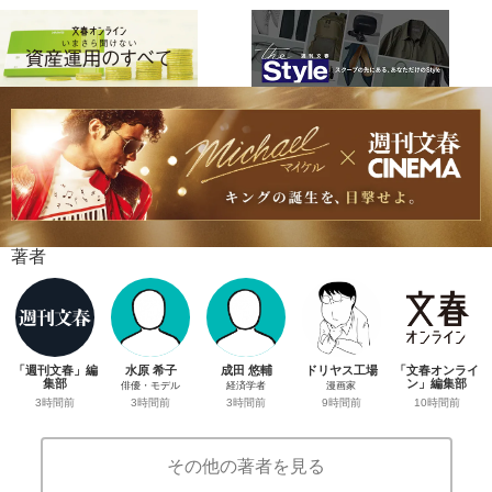
著者
「週刊文春」編
水原 希子
成田 悠輔
ドリヤス工場
「文春オンライ
集部
ン」編集部
俳優・モデル
経済学者
漫画家
3時間前
10時間前
3時間前
3時間前
9時間前
その他の著者を見る