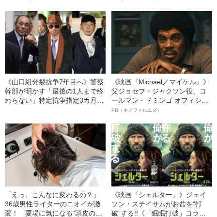
ル”
――2020 BEST5
《山口組分裂抗争7年目へ》警察
《映画『Michael／マイケル』》
幹部が明かす「最後の1人まで終
父ジョセフ・ジャクソン役、コ
わらない」特定抗争指定3カ月延
ールマン・ドミンゴ オフィシャ
長の実情
ルインタビュー“観客を魅了した
PR（キノフィルムズ）
名優、複雑な父親像への想いを
語る”《日本興収70億円突破》
「えっ、こんなに変わるの？」
《映画『シェルター』》ジェイ
36歳男性ライターのニオイが激
ソン・ステイサムがお盆を“打
変！ 夏場に気になる“頭皮のニ
破”する!!《「眠眠打破」コラ