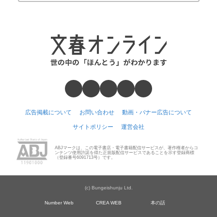
広告掲載について
お問い合わせ
動画・バナー広告について
サイトポリシー
運営会社
ABJマークは、この電子書店・電子書籍配信サービスが、著作権者からコ
ンテンツ使用許諾を得た正規版配信サービスであることを示す登録商標
（登録番号6091713号）です。
(c) Bungeishunju Ltd.
Number Web
CREA WEB
本の話