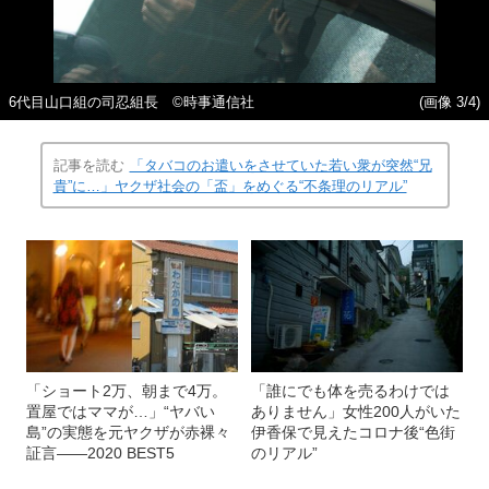
6代目山口組の司忍組長 ©時事通信社
(画像 3/4)
記事を読む
「タバコのお遣いをさせていた若い衆が突然“兄
貴”に…」ヤクザ社会の「盃」をめぐる“不条理のリアル”
「ショート2万、朝まで4万。
「誰にでも体を売るわけでは
置屋ではママが…」“ヤバい
ありません」女性200人がいた
島”の実態を元ヤクザが赤裸々
伊香保で見えたコロナ後“色街
証言――2020 BEST5
のリアル”