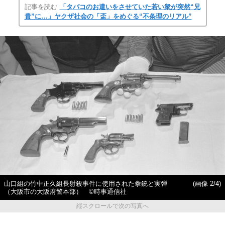
記事を読む
「タバコのお遣いをさせていた若い衆が突然“兄
貴”に…」ヤクザ社会の「盃」をめぐる“不条理のリアル”
山口組の竹中正久組長射殺事件に使用された拳銃と実弾
(画像 2/4)
（大阪市の大阪府警本部） ©時事通信社
縦スクロールで次の写真へ