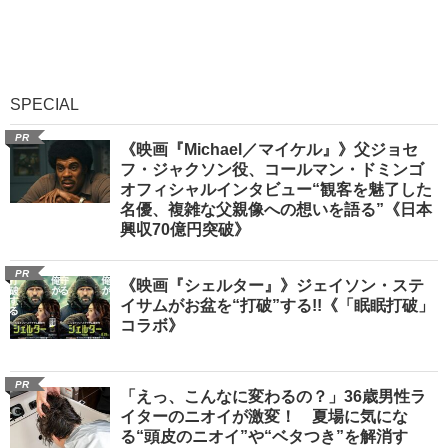
SPECIAL
PR
《映画『Michael／マイケル』》父ジョセ
フ・ジャクソン役、コールマン・ドミンゴ
オフィシャルインタビュー“観客を魅了した
名優、複雑な父親像への想いを語る”《日本
興収70億円突破》
PR
《映画『シェルター』》ジェイソン・ステ
イサムがお盆を“打破”する!!《「眠眠打破」
コラボ》
PR
「えっ、こんなに変わるの？」36歳男性ラ
イターのニオイが激変！ 夏場に気にな
る“頭皮のニオイ”や“ベタつき”を解消す