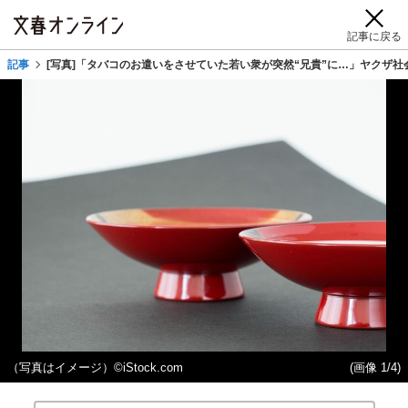
記事に戻る
記事
[写真]「タバコのお遣いをさせていた若い衆が突然“兄貴”に…」ヤクザ社
（写真はイメージ）©iStock.com
(画像 1/4)