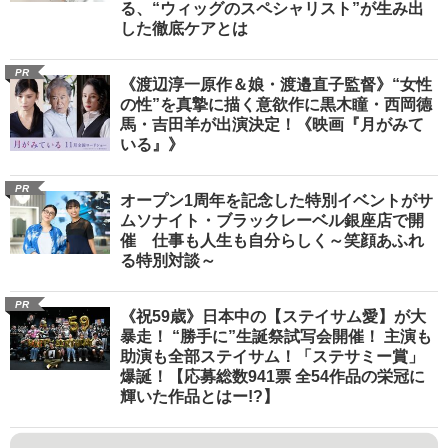
る、“ウィッグのスペシャリスト”が生み出
した徹底ケアとは
PR
《渡辺淳一原作＆娘・渡邉直子監督》“女性
の性”を真摯に描く意欲作に黒木瞳・西岡德
馬・吉田羊が出演決定！《映画『月がみて
いる』》
PR
オープン1周年を記念した特別イベントがサ
ムソナイト・ブラックレーベル銀座店で開
催 仕事も人生も自分らしく～笑顔あふれ
る特別対談～
PR
《祝59歳》日本中の【ステイサム愛】が大
暴走！ “勝手に”生誕祭試写会開催！ 主演も
助演も全部ステイサム！「ステサミー賞」
爆誕！【応募総数941票 全54作品の栄冠に
輝いた作品とはー!?】