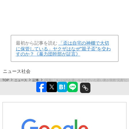
最初から記事を読む
「盃は自宅の神棚で大切
に保管している」ヤクザはなぜ“親子盃”を交わ
すのか？《暴力団幹部が証言》
ニュース
社会
TOP
ニュース
記事
[写真]「タバコのお遣いをさせていた若い衆が突然“兄貴”