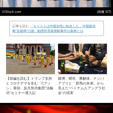
©iStock.com
(画像 5/7)
記事を読む
「キリストは中国女性に転生した」中国新宗
教”全能神”の謎…勧誘拒否者撲殺事件の真相とは
【前編を読む】トランプ支持
賭博、闇市、豚解体…ナンパ
とコロナデマを生む「Cアノ
アプリと「群馬の末弟」から
ン」筆頭…反共気功集団”法輪
見えた“ベトナム人アングラ社
功”セミナー潜入記
会”の現実