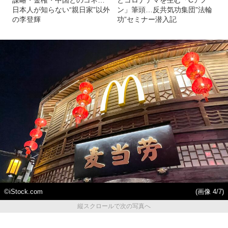
謀略・金権・中国とのコネ…
とコロナデマを生む「Cアノ
日本人が知らない“親日家”以外
ン」筆頭…反共気功集団”法輪
の李登輝
功”セミナー潜入記
©iStock.com
(画像 4/7)
縦スクロールで次の写真へ