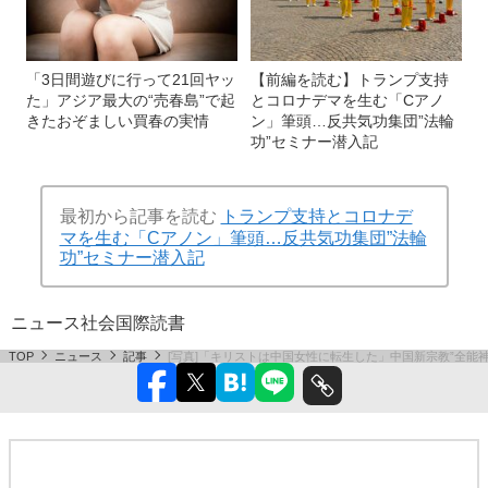
「3日間遊びに行って21回ヤッ
【前編を読む】トランプ支持
た」アジア最大の“売春島”で起
とコロナデマを生む「Cアノ
きたおぞましい買春の実情
ン」筆頭…反共気功集団”法輪
功”セミナー潜入記
最初から記事を読む
トランプ支持とコロナデ
マを生む「Cアノン」筆頭…反共気功集団”法輪
功”セミナー潜入記
ニュース
社会
国際
読書
TOP
ニュース
記事
[写真]「キリストは中国女性に転生した」中国新宗教”全能