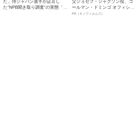
た」侍ジャパン選手が証言し
父ジョセフ・ジャクソン役、コ
た“NPB聞き取り調査”の実態「選
ールマン・ドミンゴ オフィシャ
手から次期監督の要求は…」
ルインタビュー“観客を魅了した
PR（キノフィルムズ）
名優、複雑な父親像への想いを
語る”《日本興収70億円突破》