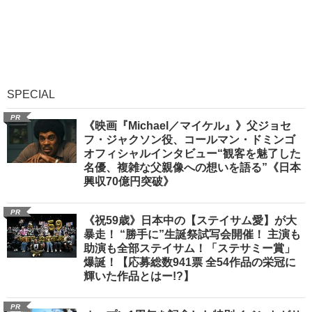
SPECIAL
PR
《映画『Michael／マイケル』》父ジョセ
フ・ジャクソン役、コールマン・ドミンゴ
オフィシャルインタビュー“観客を魅了した
名優、複雑な父親像への想いを語る”《日本
興収70億円突破》
PR
《祝59歳》日本中の【ステイサム愛】が大
暴走！ “勝手に”生誕祭試写会開催！ 主演も
助演も全部ステイサム！「ステサミー賞」
爆誕！【応募総数941票 全54作品の栄冠に
輝いた作品とはー!?】
PR