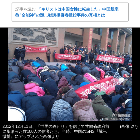
記事を読む
「キリストは中国女性に転生した」中国新宗
教”全能神”の謎…勧誘拒否者撲殺事件の真相とは
2012年12月11日、「世界の終わり」を信じて甘粛省政府前
(画像 2/7)
に集まった数100人の信者たち。当時、中国のSNS『騰訊
微博』にアップされた画像より