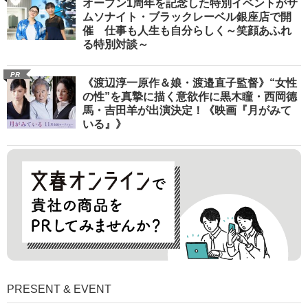
オープン1周年を記念した特別イベントがサ
ムソナイト・ブラックレーベル銀座店で開
催 仕事も人生も自分らしく～笑顔あふれ
る特別対談～
PR
《渡辺淳一原作＆娘・渡邉直子監督》“女性
の性”を真摯に描く意欲作に黒木瞳・西岡德
馬・吉田羊が出演決定！《映画『月がみて
いる』》
PRESENT & EVENT