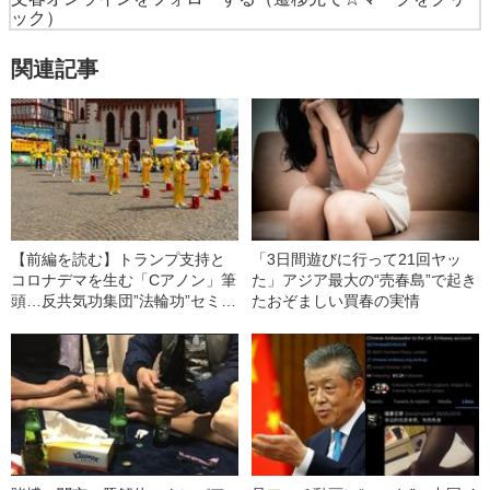
ック）
関連記事
【前編を読む】トランプ支持と
「3日間遊びに行って21回ヤッ
コロナデマを生む「Cアノン」筆
た」アジア最大の“売春島”で起き
頭…反共気功集団”法輪功”セミナ
たおぞましい買春の実情
ー潜入記