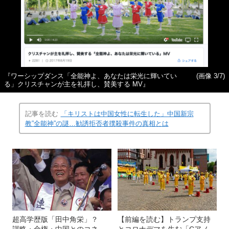
『ワーシップダンス「全能神よ、あなたは栄光に輝いてい
(画像 3/7)
る」クリスチャンが主を礼拝し、賛美する MV』
記事を読む
「キリストは中国女性に転生した」中国新宗
教”全能神”の謎…勧誘拒否者撲殺事件の真相とは
超高学歴版「田中角栄」？
【前編を読む】トランプ支持