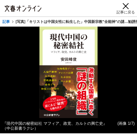
記事に戻る
記事
[写真]「キリストは中国女性に転生した」中国新宗教”全能神”の謎…勧
『現代中国の秘密結社 マフィア、政党、カルトの興亡史』
(画像 1/7)
（中公新書ラクレ）