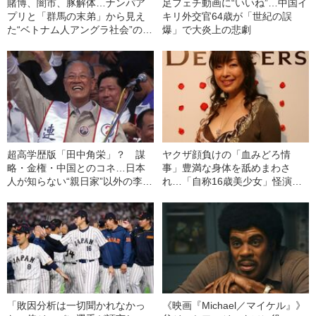
賭博、闇市、豚解体…ナンパア
足フェチ動画に“いいね”…中国イ
プリと「群馬の末弟」から見え
キリ外交官64歳が「世紀の誤
た“ベトナム人アングラ社会”の現
爆」で大炎上の悲劇
実
超高学歴版「田中角栄」？ 謀
ヤクザ顔負けの「血みどろ情
略・金権・中国とのコネ…日本
事」豊満な身体を舐めまわさ
人が知らない“親日家”以外の李登
れ…「自称16歳美少女」怪演
輝
中、かたせ梨乃（69）の美しす
ぎる“熟れ方”
「敗因分析は一切聞かれなかっ
《映画『Michael／マイケル』》