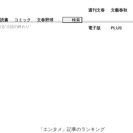
週刊文春
文藝春秋
読書
コミック
文春野球
検索
る“小説の終わり”
電子版
PLUS
インタビュー
読書
#松田聖子
む将棋
BC日本代表“敗戦”の真実 選手が明かす...
「エンタメ」記事のランキング