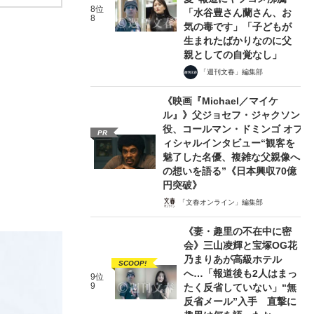
8位
「水谷豊さん蘭さん、お
8
気の毒です」「子どもが
生まれたばかりなのに父
親としての自覚なし」
「週刊文春」編集部
《映画『Michael／マイケ
ル』》父ジョセフ・ジャクソン
役、コールマン・ドミンゴ オフ
PR
ィシャルインタビュー“観客を
魅了した名優、複雑な父親像へ
の想いを語る”《日本興収70億
円突破》
「文春オンライン」編集部
《妻・趣里の不在中に密
会》三山凌輝と宝塚OG花
乃まりあが高級ホテル
SCOOP!
へ…「報道後も2人はまっ
9位
9
たく反省していない」“無
反省メール”入手 直撃に