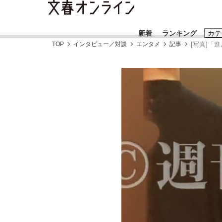
新着
ランキング
カテ
TOP
インタビュー／対談
エンタメ
記事
[写真]「
スクープ
ニュー
おすすめのキ
#藤田晋
#三
#玉木雄一郎
「90%は失敗する。でも…」本田圭佑が初め
終戦から81年