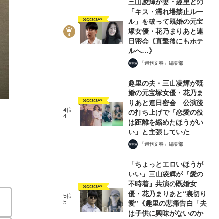
三山凌輝が妻・趣里との
「キス・濡れ場禁止ルー
SCOOP!
ル」を破って既婚の元宝
塚女優・花乃まりあと連
日密会《直撃後にもホテ
ルへ…》
「週刊文春」編集部
2/4
趣里の夫・三山凌輝が既
婚の元宝塚女優・花乃ま
SCOOP!
りあと連日密会 公演後
4位
の打ち上げで「恋愛の役
4
は距離を縮めたほうがい
い」と主張していた
「週刊文春」編集部
「ちょっとエロいほうが
いい」三山凌輝が『愛の
不時着』共演の既婚女
SCOOP!
優・花乃まりあと“裏切り
5位
5
愛”《趣里の悲痛告白「夫
は子供に興味がないのか