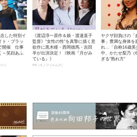
記念した特別イ
《渡辺淳一原作＆娘・渡邉直子
ヤクザ顔負けの「
イト・ブラッ
監督》“女性の性”を真摯に描く意
事」豊満な身体を
で開催 仕事
欲作に黒木瞳・西岡德馬・吉田
れ…「自称16歳
く～笑顔あふ
羊が出演決定！《映画『月がみ
中、かたせ梨乃（
ている』》
ぎる“熟れ方”
パン）
PR（キノフィルムズ）