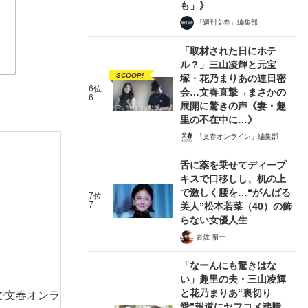
も」》
「週刊文春」編集部
「取材された日にホテ
ル？」三山凌輝と元宝
SCOOP!
塚・花乃まりあの連日密
6位
会…文春直撃→まさかの
6
展開に驚きの声《妻・趣
里の不在中に…》
「文春オンライン」編集部
舌に薬を乗せてディープ
キスで口移しし、机の上
で激しく腰を…“がんばる
7位
7
美人”松本若菜（40）の飾
らない女優人生
岩佐 陽一
「なーんにも驚きはな
い」趣里の夫・三山凌輝
と花乃まりあ“裏切り
で文春オンラ
愛”報道にヤフコメ沸騰