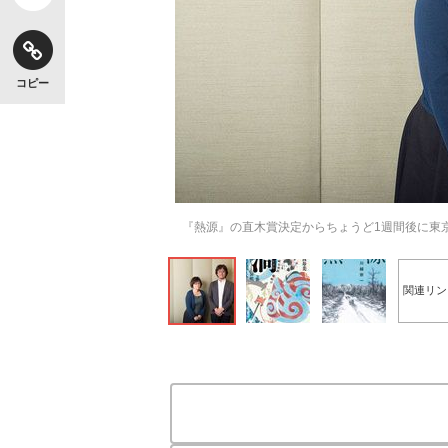
コピー
『熱源』の直木賞決定からちょうど1週間後に東
関連リン