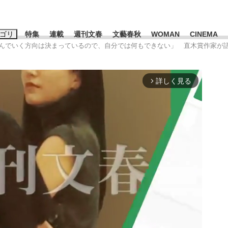
ゴリ
特集
連載
週刊文春
文藝春秋
WOMAN
CINEMA
進んでいく方向は決まっているので、自分では何もできない」 直木賞作家が語
キーワード入力
ス
エンタメ
ライフ
ビジネス
詳しく見る
arrow_forward_ios
ーワードタグ一覧
山凌輝
#高市早苗
#後藤真希
#森岡毅
#城彰二
#内田有紀
観る将棋、読
#亀和田武
て明かした日本代表監督に...
「最悪の空気のまま解散」W