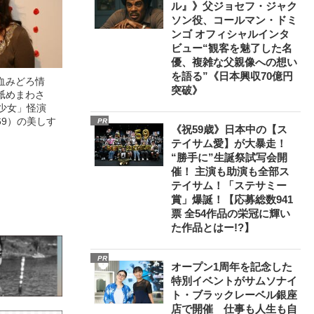
ル』》父ジョセフ・ジャク
ソン役、コールマン・ドミ
ンゴ オフィシャルインタ
ビュー“観客を魅了した名
優、複雑な父親像への想い
を語る”《日本興収70億円
血みどろ情
突破》
舐めまわさ
美少女」怪演
69）の美しす
PR
《祝59歳》日本中の【ス
テイサム愛】が大暴走！
“勝手に”生誕祭試写会開
催！ 主演も助演も全部ス
テイサム！「ステサミー
賞」爆誕！【応募総数941
票 全54作品の栄冠に輝い
た作品とはー!?】
PR
オープン1周年を記念した
特別イベントがサムソナイ
ト・ブラックレーベル銀座
店で開催 仕事も人生も自