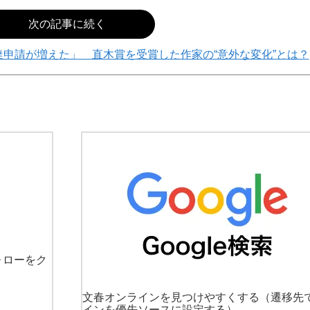
次の記事に続く
の友達申請が増えた」 直木賞を受賞した作家の“意外な変化”とは？
ォローをク
文春オンラインを見つけやすくする
（遷移先
インを優先ソースに設定する）