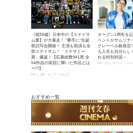
《祝59歳》日本中の【ステイサ
オープン1周年を
ム愛】が大暴走！ “勝手に”生誕
ベントがサムソナ
祭試写会開催！ 主演も助演も全
クレーベル銀座店
部ステイサム！「ステサミー
も人生も自分らし
賞」爆誕！【応募総数941票 全
れる特別対談～
54作品の栄冠に輝いた作品とは
PR（サムソナイト・ジャ
ー!?】
PR（（株）キノフィルムズ）
おすすめ一覧