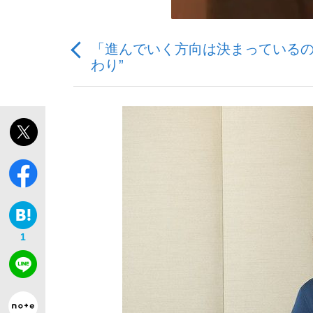
「進んでいく方向は決まっているの
わり”
「敗因分析は一切聞かれなかった」侍ジャパン選
キングの誕生を、目撃せよ。
the Style
1
「目標達成できなかったからと言って…」サッ