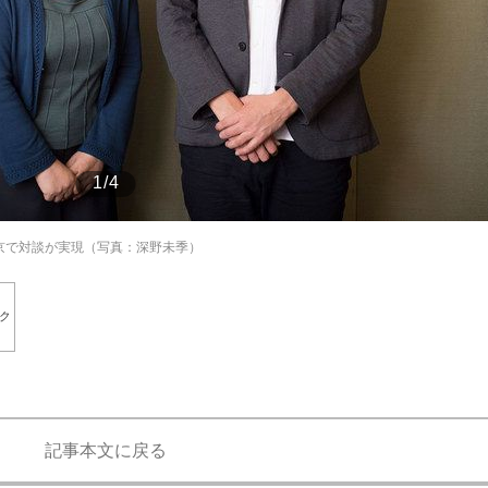
もっと見る
1/4
京で対談が実現（写真：深野未季）
ク
記事本文に戻る