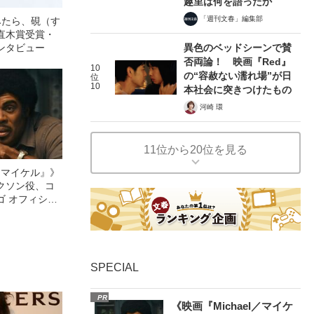
趣里は何を語ったか
「週刊文春」編集部
みたら、硯（す
直木賞受賞・
ンタビュー
異色のベッドシーンで賛
否両論！ 映画『Red』
10
の“容赦ない濡れ場”が日
位
10
本社会に突きつけたもの
河崎 環
11位から20位を見る
l／マイケル』》
クソン役、コ
ゴ オフィシャ
観客を魅了した
像への想いを
0億円突破》
SPECIAL
PR
《映画『Michael／マイケ