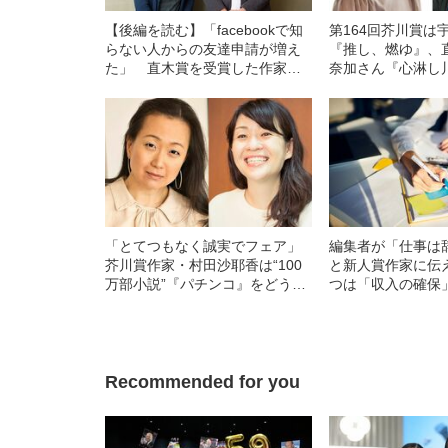
【後編を読む】「facebookで知
第164回芥川賞は
らない人からの友達申請が増え
『推し、燃ゆ』、
た」 直木賞を受賞した作家
奈加さん『心淋し
の“意外な変化”とは？
「とてつもなく誠実でフェア」
編集者が「仕事は
芥川賞作家・村田沙耶香は“100
と新人賞作家に伝
万部小説”『パチンコ』をどう読
つは「収入の確保
んだ？
う一つの意外な理
Recommended for you