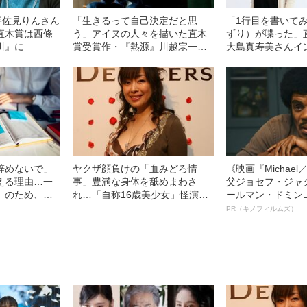
宇佐見りんさん
「生きるって自己決定だと思
「1行目を書いて
直木賞は西條
う」アイヌの人々を描いた直木
ずり）が喋った」
川』に
賞受賞作・『熱源』川越宗一さ
大島真寿美さんイ
んインタビュー
辞めないで」
ヤクザ顔負けの「血みどろ情
《映画『Michae
える理由…一
事」豊満な身体を舐めまわさ
父ジョセフ・ジャ
」のため、も
れ…「自称16歳美少女」怪演
ールマン・ドミン
由は？
中、かたせ梨乃（69）の美しす
ルインタビュー“
PR（キノフィルムズ）
ぎる“熟れ方”
名優、複雑な父親
語る”《日本興収7