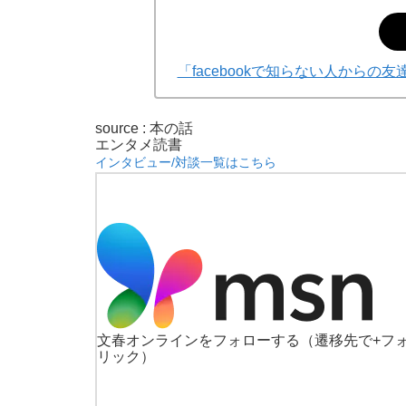
「facebookで知らない人から
source : 本の話
エンタメ
読書
インタビュー/対談一覧はこちら
文春オンラインをフォローする
（遷移先で+フ
リック）