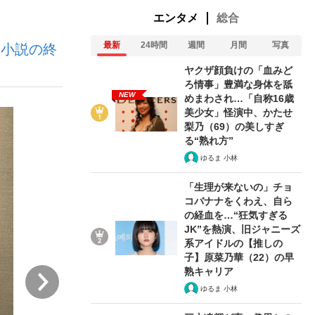
エンタメ
総合
最新
24時間
週間
月間
写真
“小説の終
ない資産運用のすべて
ヤクザ顔負けの「血みど
ろ情事」豊満な身体を舐
NEW
めまわされ…「自称16歳
美少女」怪演中、かたせ
が悲しい」『北の国から』倉本聰氏（91...
梨乃（69）の美しすぎ
る“熟れ方”
ゆるま 小林
「生理が来ないの」チョ
コバナナをくわえ、自ら
の経血を…“狂気すぎる
JK”を熱演、旧ジャニーズ
系アイドルの【推しの
子】原菜乃華（22）の早
熟キャリア
次
ゆるま 小林