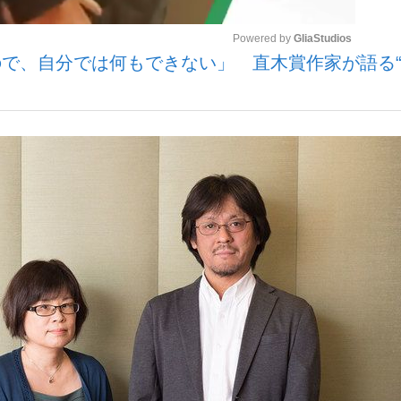
Powered by 
GliaStudios
で、自分では何もできない」 直木賞作家が語る
いまさら聞け
Mute
手が証言した“NPB聞...
「クマが悪者扱いされているの
もっと見る
カー日本代表・森保一監督...