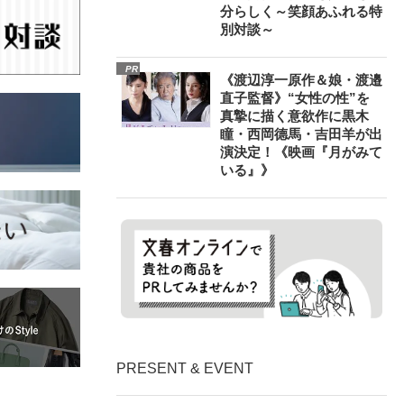
分らしく～笑顔あふれる特
別対談～
PR
《渡辺淳一原作＆娘・渡邉
直子監督》“女性の性”を
真摯に描く意欲作に黒木
瞳・西岡德馬・吉田羊が出
演決定！《映画『月がみて
いる』》
PRESENT & EVENT