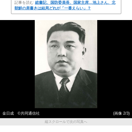
記事を読む
総書記、国防委員長、国家主席…池上さん、北
朝鮮の肩書きは結局どれが「一番えらい」？
金日成 ©共同通信社
(画像 2/3)
縦スクロールで次の写真へ