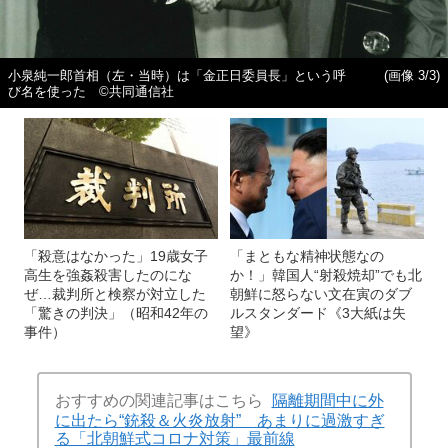
小泉純一郎首相（左・当時）は「金正日委員長」という呼
(画像 3/3)
び名を使った ©共同通信社
「殺意はなかった」19歳女子
「まともな精神状態なの
高生を強姦殺害したのにな
か！」韓国人“射殺焼却”でも北
ぜ…裁判所と検察が対立した
朝鮮に怒らない文在寅のダブ
「驚きの判決」（昭和42年の
ルスタンダード《3大紙は失
事件）
望》
おすすめの関連記事はこちら
隔離期間中に外
に出たら“銃殺＆火炎放射” あまりに過激すぎ
る「北朝鮮式コロナ対策」最前線