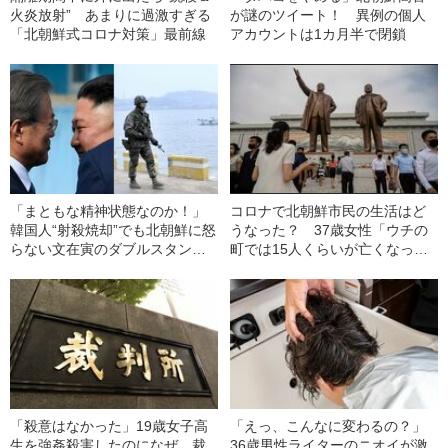
火炎放射” あまりに過激すぎる
が謎のツイート！ 異例の個人
「北朝鮮式コロナ対策」最前線
アカウントは1カ月半で閉鎖
「まともな精神状態なのか！」
コロナで北朝鮮市民の生活はど
韓国人“射殺焼却”でも北朝鮮に怒
うなった？ 37歳女性「ウチの
らない文在寅のダブルスタンダ
町では15人くらいが亡くなっ
ード《3大紙は失望》
た」
「殺意はなかった」19歳女子高
「えっ、こんなに変わるの？」
生を強姦殺害したのになぜ…裁
36歳男性ライターのニオイが激