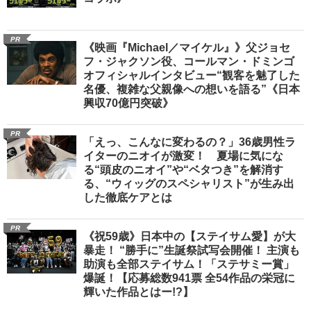
PR
《映画『Michael／マイケル』》父ジョセ
フ・ジャクソン役、コールマン・ドミンゴ
オフィシャルインタビュー“観客を魅了した
名優、複雑な父親像への想いを語る”《日本
興収70億円突破》
PR
「えっ、こんなに変わるの？」36歳男性ラ
イターのニオイが激変！ 夏場に気にな
る“頭皮のニオイ”や“ベタつき”を解消す
る、“ウィッグのスペシャリスト”が生み出
した徹底ケアとは
PR
《祝59歳》日本中の【ステイサム愛】が大
暴走！ “勝手に”生誕祭試写会開催！ 主演も
助演も全部ステイサム！「ステサミー賞」
爆誕！【応募総数941票 全54作品の栄冠に
輝いた作品とはー!?】