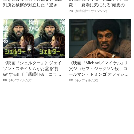
判所と検察が対立した「驚きの
変！ 夏場に気になる“頭皮のニ
判決」（昭和42年の事件）
オイ”や“ベタつき”を解消す
PR（株式会社スヴェンソン）
る、“ウィッグのスペシャリス
ト”が生み出した徹底ケアとは
《映画『シェルター』》ジェイ
《映画『Michael／マイケル』》
ソン・ステイサムがお盆を“打
父ジョセフ・ジャクソン役、コ
破”する!!《「眠眠打破」コラ
ールマン・ドミンゴ オフィシャ
ボ》
ルインタビュー“観客を魅了した
PR（キノフィルムズ）
PR（キノフィルムズ）
名優、複雑な父親像への想いを
語る”《日本興収70億円突破》