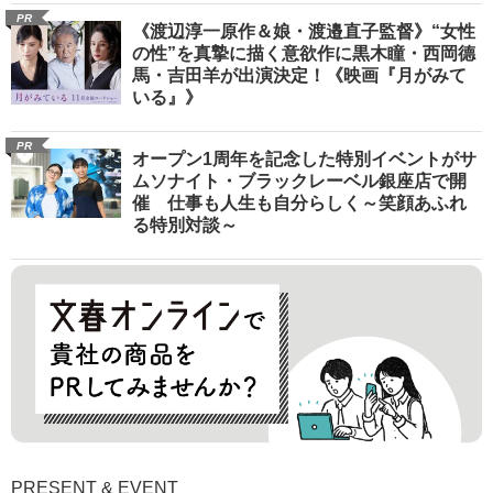
PR
《渡辺淳一原作＆娘・渡邉直子監督》“女性
の性”を真摯に描く意欲作に黒木瞳・西岡德
馬・吉田羊が出演決定！《映画『月がみて
いる』》
PR
オープン1周年を記念した特別イベントがサ
ムソナイト・ブラックレーベル銀座店で開
催 仕事も人生も自分らしく～笑顔あふれ
る特別対談～
PRESENT & EVENT