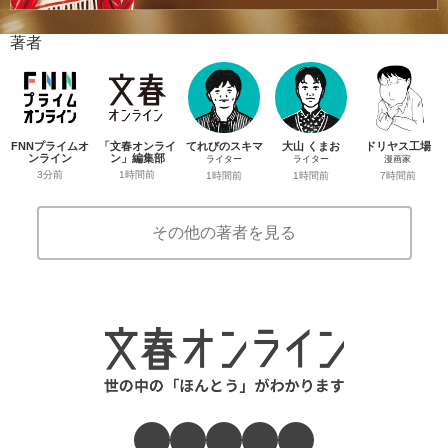
著者
FNNプライムオ
「文春オンライ
てれびのスキマ
大山 くまお
ドリヤス工場
ンライン
ン」編集部
ライター
ライター
漫画家
3分前
1時間前
1時間前
1時間前
7時間前
その他の著者を見る