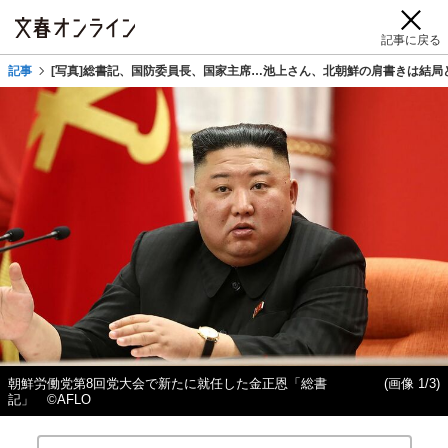
記事に戻る
記事
[写真]総書記、国防委員長、国家主席…池上さん、北朝鮮の肩書きは結局
朝鮮労働党第8回党大会で新たに就任した金正恩「総書
(画像 1/3)
記」 ©AFLO