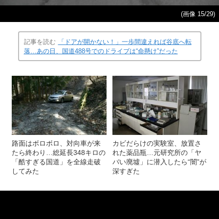
(画像 15/29)
記事を読む
「ドアが開かない！」一歩間違えれば谷底へ転
落…あの日、国道488号でのドライブは“命懸け”だった
路面はボロボロ、対向車が来
カビだらけの実験室、放置さ
たら終わり…総延長348キロの
れた薬品瓶…元研究所の「ヤ
「酷すぎる国道」を全線走破
バい廃墟」に潜入したら“闇”が
してみた
深すぎた