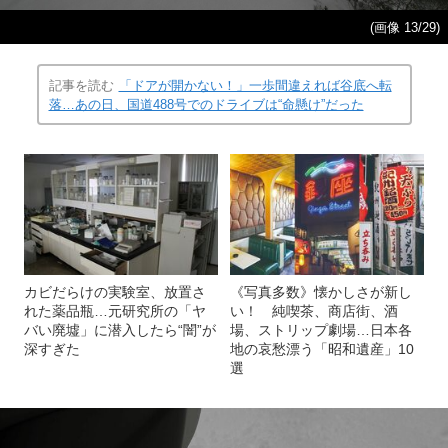
(画像 13/29)
記事を読む
「ドアが開かない！」一歩間違えれば谷底へ転
落…あの日、国道488号でのドライブは“命懸け”だった
カビだらけの実験室、放置さ
《写真多数》懐かしさが新し
れた薬品瓶…元研究所の「ヤ
い！ 純喫茶、商店街、酒
バい廃墟」に潜入したら“闇”が
場、ストリップ劇場…日本各
深すぎた
地の哀愁漂う「昭和遺産」10
選