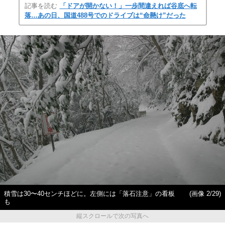
記事を読む
「ドアが開かない！」一歩間違えれば谷底へ転
落…あの日、国道488号でのドライブは“命懸け”だった
積雪は30〜40センチほどに。左側には「落石注意」の看板
(画像 2/29)
も
縦スクロールで次の写真へ