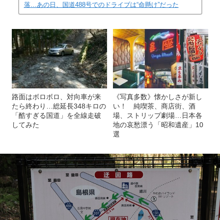
記事を読む
「ドアが開かない！」一歩間違えれば谷底へ転
落…あの日、国道488号でのドライブは“命懸け”だった
路面はボロボロ、対向車が来
《写真多数》懐かしさが新し
たら終わり…総延長348キロの
い！ 純喫茶、商店街、酒
「酷すぎる国道」を全線走破
場、ストリップ劇場…日本各
してみた
地の哀愁漂う「昭和遺産」10
選