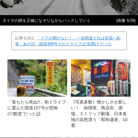
タイヤの跡を正確になぞりながらバックしていく
(画像 5/29)
記事を読む
「ドアが開かない！」一歩間違えれば谷底へ転
落…あの日、国道488号でのドライブは“命懸け”だった
「落ちたら死ぬ!!」初ドライブ
《写真多数》懐かしさが新し
に選んだ国道157号が恐怖
い！ 純喫茶、商店街、酒
の“酷道”だった話
場、ストリップ劇場…日本各
地の哀愁漂う「昭和遺産」10
選