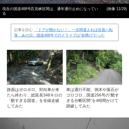
現在の国道488号匹見峡区間は、通年通行止めになってい
(画像 11/29)
る
記事を読む
「ドアが開かない！」一歩間違えれば谷底へ転
落…あの日、国道488号でのドライブは“命懸け”だった
路面はボロボロ、対向車が来
車は通行不能、倒木や落石が
たら終わり…総延長348キロの
ゴロゴロ…国道256号の“酷す
「酷すぎる国道」を全線走破
ぎる分断区間”を4時間かけて
してみた
踏破してみた