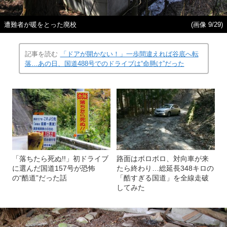
遭難者が暖をとった廃校
(画像 9/29)
記事を読む
「ドアが開かない！」一歩間違えれば谷底へ転
落…あの日、国道488号でのドライブは“命懸け”だった
「落ちたら死ぬ!!」初ドライブ
路面はボロボロ、対向車が来
に選んだ国道157号が恐怖
たら終わり…総延長348キロの
の“酷道”だった話
「酷すぎる国道」を全線走破
してみた