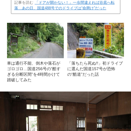
(画像 17/29)
記事を読む
「ドアが開かない！」一歩間違えれば谷底へ転
落…あの日、国道488号でのドライブは“命懸け”だった
車は通行不能、倒木や落石が
「落ちたら死ぬ!!」初ドライブ
ゴロゴロ…国道256号の“酷す
に選んだ国道157号が恐怖
ぎる分断区間”を4時間かけて
の“酷道”だった話
踏破してみた