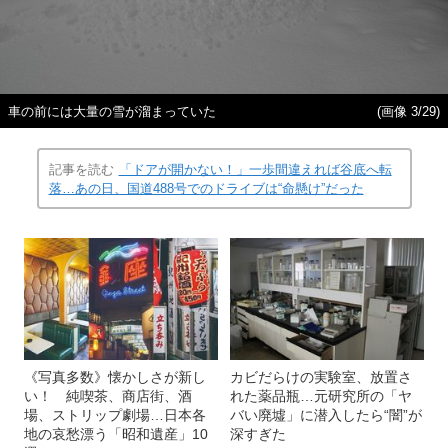
車の前には大量の雪が溜まっていた
(画像 3/29)
記事を読む
「ドアが開かない！」一歩間違えれば谷底へ転
落…あの日、国道488号でのドライブは“命懸け”だった
《写真多数》懐かしさが新し
カビだらけの実験室、放置さ
い！ 純喫茶、商店街、酒
れた薬品瓶…元研究所の「ヤ
場、ストリップ劇場…日本各
バい廃墟」に潜入したら“闇”が
地の哀愁漂う「昭和遺産」10
深すぎた