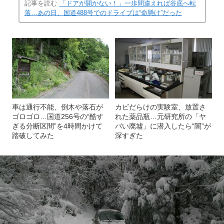
数目撃した
記事を読む
「ドアが開かない！」一歩間違えれば谷底へ転
落…あの日、国道488号でのドライブは“命懸け”だった
車は通行不能、倒木や落石が
カビだらけの実験室、放置さ
ゴロゴロ…国道256号の“酷す
れた薬品瓶…元研究所の「ヤ
ぎる分断区間”を4時間かけて
バい廃墟」に潜入したら“闇”が
踏破してみた
深すぎた