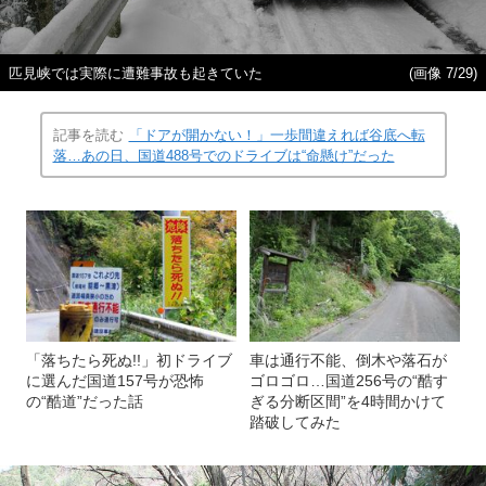
匹見峡では実際に遭難事故も起きていた
(画像 7/29)
記事を読む
「ドアが開かない！」一歩間違えれば谷底へ転
落…あの日、国道488号でのドライブは“命懸け”だった
「落ちたら死ぬ!!」初ドライブ
車は通行不能、倒木や落石が
に選んだ国道157号が恐怖
ゴロゴロ…国道256号の“酷す
の“酷道”だった話
ぎる分断区間”を4時間かけて
踏破してみた