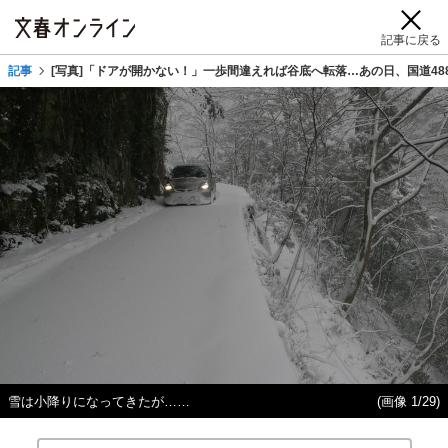
記事に戻る
記事
[写真]「ドアが開かない！」一歩間違えれば谷底へ転落…あの日、国道48
雪は小降りになってきたが……
(画像 1/29)